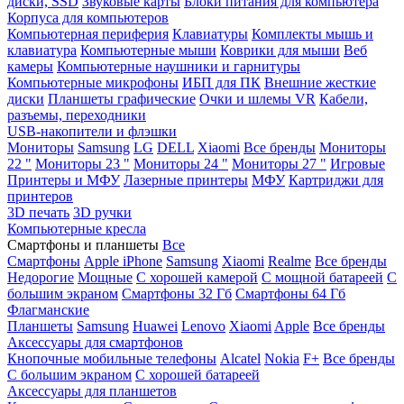
диски, SSD
Звуковые карты
Блоки питания для компьютера
Корпуса для компьютеров
Компьютерная периферия
Клавиатуры
Комплекты мышь и
клавиатура
Компьютерные мыши
Коврики для мыши
Веб
камеры
Компьютерные наушники и гарнитуры
Компьютерные микрофоны
ИБП для ПК
Внешние жесткие
диски
Планшеты графические
Очки и шлемы VR
Кабели,
разъемы, переходники
USB-накопители и флэшки
Мониторы
Samsung
LG
DELL
Xiaomi
Все бренды
Мониторы
22 "
Мониторы 23 "
Мониторы 24 "
Мониторы 27 "
Игровые
Принтеры и МФУ
Лазерные принтеры
МФУ
Картриджи для
принтеров
3D печать
3D ручки
Компьютерные кресла
Смартфоны и планшеты
Все
Смартфоны
Apple iPhone
Samsung
Xiaomi
Realme
Все бренды
Недорогие
Мощные
С хорошей камерой
С мощной батареей
С
большим экраном
Смартфоны 32 Гб
Смартфоны 64 Гб
Флагманские
Планшеты
Samsung
Huawei
Lenovo
Xiaomi
Apple
Все бренды
Аксессуары для смартфонов
Кнопочные мобильные телефоны
Alcatel
Nokia
F+
Все бренды
С большим экраном
С хорошей батареей
Аксессуары для планшетов