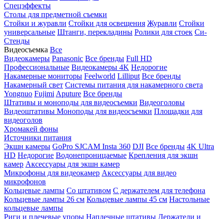
Спецэффекты
Столы для предметной съемки
Стойки и журавли
Стойки для освещения
Журавли
Стойки
универсальные
Штанги, перекладины
Ролики для стоек
Си-
Стенды
Видеосъемка
Все
Видеокамеры
Panasonic
Все бренды
Full HD
Профессиональные
Видеокамеры 4K
Недорогие
Накамерные мониторы
Feelworld
Lilliput
Все бренды
Накамерный свет
Системы питания для накамерного света
Yongnuo
Fujimi
Aputure
Все бренды
Штативы и моноподы для видеосъемки
Видеоголовы
Видеоштативы
Моноподы для видеосъемки
Площадки для
видеоголов
Хромакей фоны
Источники питания
Экшн камеры
GoPro
SJCAM
Insta 360
DJI
Все бренды
4K Ultra
HD
Недорогие
Водонепроницаемые
Крепления для экшн
камер
Аксессуары для экшн камер
Микрофоны для видеокамер
Аксессуары для видео
микрофонов
Кольцевые лампы
Со штативом
C держателем для телефона
Кольцевые лампы 26 см
Кольцевые лампы 45 см
Настольные
кольцевые лампы
Риги и плечевые упоры
Наплечные штативы
Держатели и