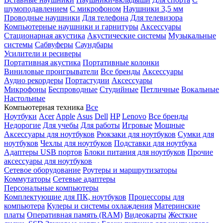
шумоподавлением
С микрофоном
Наушники 3,5 мм
Проводные наушники
Для телефона
Для телевизора
Компьютерные наушники и гарнитуры
Аксессуары
Стационарная акустика
Акустические системы
Музыкальные
системы
Сабвуферы
Саундбары
Усилители и ресиверы
Портативная акустика
Портативные колонки
Виниловые проигрыватели
Все бренды
Аксессуары
Аудио рекордеры
Портастудии
Аксессуары
Микрофоны
Беспроводные
Студийные
Петличные
Вокальные
Настольные
Компьютерная техника
Все
Ноутбуки
Acer
Apple
Asus
Dell
HP
Lenovo
Все бренды
Недорогие
Для учебы
Для работы
Игровые
Мощные
Аксессуары для ноутбуков
Рюкзаки для ноутбуков
Сумки для
ноутбуков
Чехлы для ноутбуков
Подставки для ноутбука
Адаптеры USB портов
Блоки питания для ноутбуков
Прочие
аксессуары для ноутбуков
Сетевое оборудование
Роутеры и маршрутизаторы
Коммутаторы
Сетевые адаптеры
Персональные компьютеры
Комплектующие для ПК, ноутбуков
Процессоры для
компьютера
Кулеры и системы охлаждения
Материнские
платы
Оперативная память (RAM)
Видеокарты
Жесткие