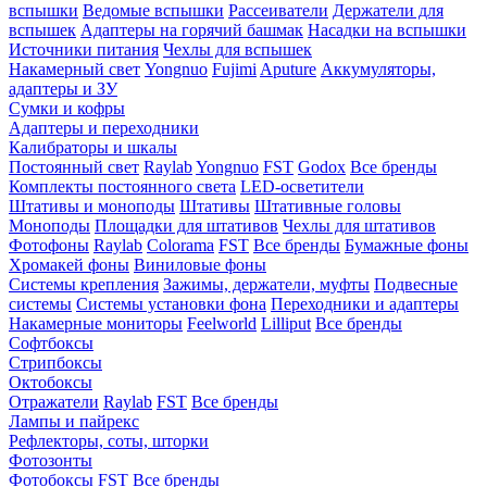
вспышки
Ведомые вспышки
Рассеиватели
Держатели для
вспышек
Адаптеры на горячий башмак
Насадки на вспышки
Источники питания
Чехлы для вспышек
Накамерный свет
Yongnuo
Fujimi
Aputure
Аккумуляторы,
адаптеры и ЗУ
Сумки и кофры
Адаптеры и переходники
Калибраторы и шкалы
Постоянный свет
Raylab
Yongnuo
FST
Godox
Все бренды
Комплекты постоянного света
LED-осветители
Штативы и моноподы
Штативы
Штативные головы
Моноподы
Площадки для штативов
Чехлы для штативов
Фотофоны
Raylab
Colorama
FST
Все бренды
Бумажные фоны
Хромакей фоны
Виниловые фоны
Системы крепления
Зажимы, держатели, муфты
Подвесные
системы
Системы установки фона
Переходники и адаптеры
Накамерные мониторы
Feelworld
Lilliput
Все бренды
Софтбоксы
Стрипбоксы
Октобоксы
Отражатели
Raylab
FST
Все бренды
Лампы и пайрекс
Рефлекторы, соты, шторки
Фотозонты
Фотобоксы
FST
Все бренды