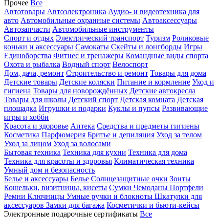
Прочее
Все
Автотовары
Автоэлектроника
Аудио- и видеотехника для
авто
Автомобильные охранные системы
Автоаксессуары
Автозапчасти
Автомобильные инструменты
Спорт и отдых
Электрический транспорт
Туризм
Роликовые
коньки и аксессуары
Самокаты
Скейты и лонгборды
Игры
Единоборства
Фитнес и тренажеры
Командные виды спорта
Охота и рыбалка
Водный спорт
Велоспорт
Дом, дача, ремонт
Строительство и ремонт
Товары для дома
Детские товары
Детские коляски
Питание и кормление
Уход и
гигиена
Товары для новорождённых
Детские автокресла
Товары для школы
Детский спорт
Детская комната
Детская
площадка
Игрушки и подарки
Куклы и пупсы
Развивающие
игры и хобби
Красота и здоровье
Аптека
Средства и предметы гигиены
Косметика
Парфюмерия
Бритье и депиляция
Уход за телом
Уход за лицом
Уход за волосами
Бытовая техника
Техника для кухни
Техника для дома
Техника для красоты и здоровья
Климатическая техника
Умный дом и безопасность
Белье и аксессуары
Белье
Солнцезащитные очки
Зонты
Кошельки, визитницы, кисеты
Сумки
Чемоданы
Портфели
Ремни
Ключницы
Умные ручки и блокноты
Шкатулки для
аксессуаров
Замки для багажа
Косметички и бьюти-кейсы
Электронные подарочные сертификаты
Все