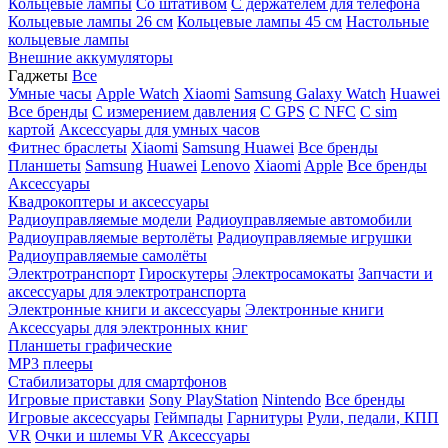
Кольцевые лампы
Со штативом
C держателем для телефона
Кольцевые лампы 26 см
Кольцевые лампы 45 см
Настольные
кольцевые лампы
Внешние аккумуляторы
Гаджеты
Все
Умные часы
Apple Watch
Xiaomi
Samsung Galaxy Watch
Huawei
Все бренды
C измерением давления
C GPS
C NFC
C sim
картой
Аксессуары для умных часов
Фитнес браслеты
Xiaomi
Samsung
Huawei
Все бренды
Планшеты
Samsung
Huawei
Lenovo
Xiaomi
Apple
Все бренды
Аксессуары
Квадрокоптеры и аксессуары
Радиоуправляемые модели
Радиоуправляемые автомобили
Радиоуправляемые вертолёты
Радиоуправляемые игрушки
Радиоуправляемые самолёты
Электротранспорт
Гироскутеры
Электросамокаты
Запчасти и
аксессуары для электротранспорта
Электронные книги и аксессуары
Электронные книги
Аксессуары для электронных книг
Планшеты графические
MP3 плееры
Стабилизаторы для смартфонов
Игровые приставки
Sony PlayStation
Nintendo
Все бренды
Игровые аксессуары
Геймпады
Гарнитуры
Рули, педали, КПП
VR
Очки и шлемы VR
Аксессуары