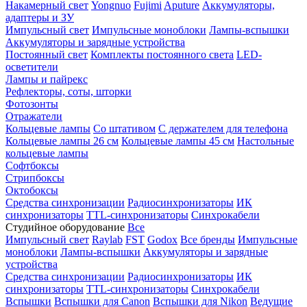
Накамерный свет
Yongnuo
Fujimi
Aputure
Аккумуляторы,
адаптеры и ЗУ
Импульсный свет
Импульсные моноблоки
Лампы-вспышки
Аккумуляторы и зарядные устройства
Постоянный свет
Комплекты постоянного света
LED-
осветители
Лампы и пайрекс
Рефлекторы, соты, шторки
Фотозонты
Отражатели
Кольцевые лампы
Со штативом
С держателем для телефона
Кольцевые лампы 26 см
Кольцевые лампы 45 см
Настольные
кольцевые лампы
Софтбоксы
Стрипбоксы
Октобоксы
Средства синхронизации
Радиосинхронизаторы
ИК
синхронизаторы
TTL-синхронизаторы
Синхрокабели
Студийное оборудование
Все
Импульсный свет
Raylab
FST
Godox
Все бренды
Импульсные
моноблоки
Лампы-вспышки
Аккумуляторы и зарядные
устройства
Средства синхронизации
Радиосинхронизаторы
ИК
синхронизаторы
TTL-синхронизаторы
Синхрокабели
Вспышки
Вспышки для Canon
Вспышки для Nikon
Ведущие