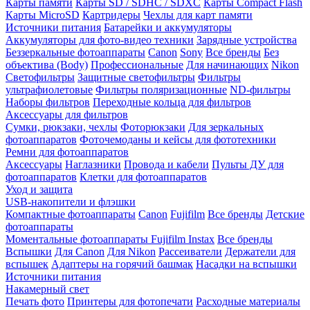
Карты памяти
Карты SD / SDHC / SDXC
Карты Compact Flash
Карты MicroSD
Картридеры
Чехлы для карт памяти
Источники питания
Батарейки и аккумуляторы
Аккумуляторы для фото-видео техники
Зарядные устройства
Беззеркальные фотоаппараты
Canon
Sony
Все бренды
Без
объектива (Body)
Профессиональные
Для начинающих
Nikon
Светофильтры
Защитные светофильтры
Фильтры
ультрафиолетовые
Фильтры поляризационные
ND-фильтры
Наборы фильтров
Переходные кольца для фильтров
Аксессуары для фильтров
Сумки, рюкзаки, чехлы
Фоторюкзаки
Для зеркальных
фотоаппаратов
Фоточемоданы и кейсы для фототехники
Ремни для фотоаппаратов
Аксессуары
Наглазники
Провода и кабели
Пульты ДУ для
фотоаппаратов
Клетки для фотоаппаратов
Уход и защита
USB-накопители и флэшки
Компактные фотоаппараты
Canon
Fujifilm
Все бренды
Детские
фотоаппараты
Моментальные фотоаппараты
Fujifilm Instax
Все бренды
Вспышки
Для Canon
Для Nikon
Рассеиватели
Держатели для
вспышек
Адаптеры на горячий башмак
Насадки на вспышки
Источники питания
Накамерный свет
Печать фото
Принтеры для фотопечати
Расходные материалы