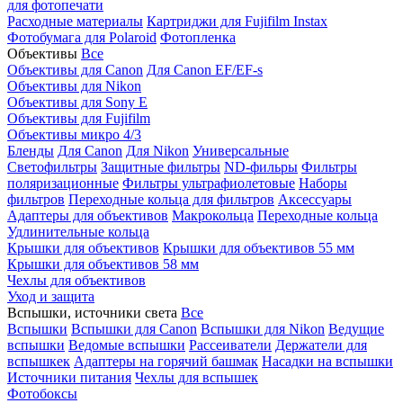
для фотопечати
Расходные материалы
Картриджи для Fujifilm Instax
Фотобумага для Polaroid
Фотопленка
Объективы
Все
Объективы для Canon
Для Canon EF/EF-s
Объективы для Nikon
Объективы для Sony E
Объективы для Fujifilm
Объективы микро 4/3
Бленды
Для Canon
Для Nikon
Универсальные
Светофильтры
Защитные фильтры
ND-фильры
Фильтры
поляризационные
Фильтры ультрафиолетовые
Наборы
фильтров
Переходные кольца для фильтров
Аксессуары
Адаптеры для объективов
Макрокольца
Переходные кольца
Удлинительные кольца
Крышки для объективов
Крышки для объективов 55 мм
Крышки для объективов 58 мм
Чехлы для объективов
Уход и защита
Вспышки, источники света
Все
Вспышки
Вспышки для Canon
Вспышки для Nikon
Ведущие
вспышки
Ведомые вспышки
Рассеиватели
Держатели для
вспышкек
Адаптеры на горячий башмак
Насадки на вспышки
Источники питания
Чехлы для вспышек
Фотобоксы