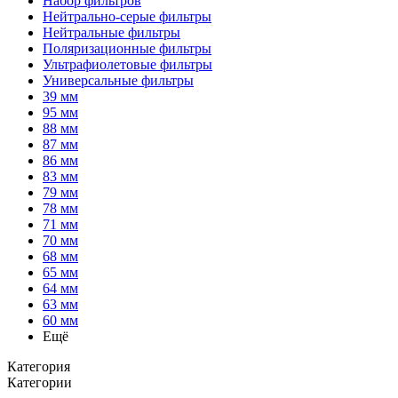
Набор фильтров
Нейтрально-серые фильтры
Нейтральные фильтры
Поляризационные фильтры
Ультрафиолетовые фильтры
Универсальные фильтры
39 мм
95 мм
88 мм
87 мм
86 мм
83 мм
79 мм
78 мм
71 мм
70 мм
68 мм
65 мм
64 мм
63 мм
60 мм
Ещё
Категория
Категории