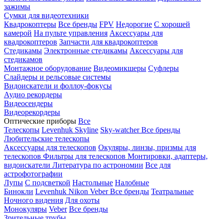
зажимы
Сумки для видеотехники
Квадрокоптеры
Все бренды
FPV
Недорогие
С хорошей
камерой
На пульте управления
Аксессуары для
квадрокоптеров
Запчасти для квадрокоптеров
Стедикамы
Электронные стедикамы
Аксессуары для
стедикамов
Монтажное оборудование
Видеомикшеры
Суфлеры
Слайдеры и рельсовые системы
Видоискатели и фоллоу-фокусы
Аудио рекордеры
Видеосендеры
Видеорекордеры
Оптические приборы
Все
Телескопы
Levenhuk Skyline
Sky-watcher
Все бренды
Любительские телескопы
Аксессуары для телескопов
Окуляры, линзы, призмы для
телескопов
Фильтры для телескопов
Монтировки, адаптеры,
видоискатели
Литература по астрономии
Все для
астрофотографии
Лупы
С подсветкой
Настольные
Налобные
Бинокли
Levenhuk
Nikon
Veber
Все бренды
Театральные
Ночного видения
Для охоты
Монокуляры
Veber
Все бренды
Зрительные трубы