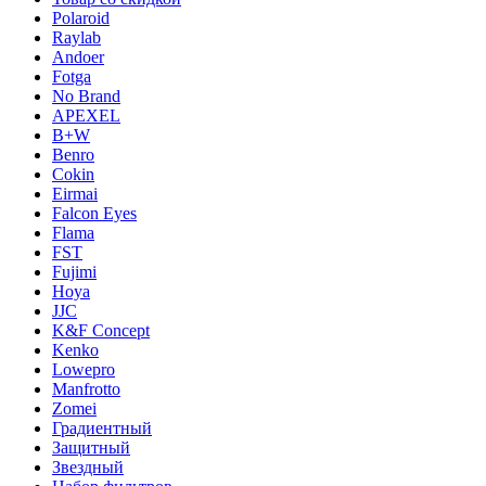
Polaroid
Raylab
Andoer
Fotga
No Brand
APEXEL
B+W
Benro
Cokin
Eirmai
Falcon Eyes
Flama
FST
Fujimi
Hoya
JJC
K&F Concept
Kenko
Lowepro
Manfrotto
Zomei
Градиентный
Защитный
Звездный