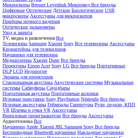
Микроскопы
Bresser
Levenhuk
Микромед
Все бренды
Цифровые
Оптические
Детские
Биологические
USB
микроскопы
Аксессуары для микроскопов
Приборы ночного видения
Оптические дальномеры
Уход и защита
TV, медиа и развлечения
Все
Телевизоры
Samsung
Xiaomi
Sony
Все телевизоры
Аксессуары
Кронштейны для телевизоров
Наушники для телевизора
Медиаплееры
Xiaomi
Dune
Все бренды
Проекторы
Epson
Acer
Sony
LG
Все бренды
Портативные
DLP
LCD
Недорогие
Экраны для проекторов
Стационарная акустика
Акустические системы
Музыкальные
системы
Сабвуферы
Саундбары
Портативная акустика
Портативные колонки
Игровые приставки
Sony PlayStation
Nintendo
Все бренды
Игровые аксессуары
Геймпады
Гарнитуры
Рули, педали, КПП
VR
Шлемы и очки VR
Аксессуары
Виниловые проигрыватели
Все бренды
Аксессуары
Аудиотехника
Все
Наушники
Apple
Xiaomi
JBL
Samsung
Sony
Все бренды
Беспроводные
Bluetooth наушники
Накладные наушники
Вставные наушники
Наушники-вкладыши
Для спорта
С