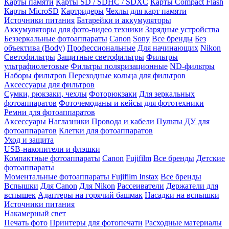
Карты памяти
Карты SD / SDHC / SDXC
Карты Compact Flash
Карты MicroSD
Картридеры
Чехлы для карт памяти
Источники питания
Батарейки и аккумуляторы
Аккумуляторы для фото-видео техники
Зарядные устройства
Беззеркальные фотоаппараты
Canon
Sony
Все бренды
Без
объектива (Body)
Профессиональные
Для начинающих
Nikon
Светофильтры
Защитные светофильтры
Фильтры
ультрафиолетовые
Фильтры поляризационные
ND-фильтры
Наборы фильтров
Переходные кольца для фильтров
Аксессуары для фильтров
Сумки, рюкзаки, чехлы
Фоторюкзаки
Для зеркальных
фотоаппаратов
Фоточемоданы и кейсы для фототехники
Ремни для фотоаппаратов
Аксессуары
Наглазники
Провода и кабели
Пульты ДУ для
фотоаппаратов
Клетки для фотоаппаратов
Уход и защита
USB-накопители и флэшки
Компактные фотоаппараты
Canon
Fujifilm
Все бренды
Детские
фотоаппараты
Моментальные фотоаппараты
Fujifilm Instax
Все бренды
Вспышки
Для Canon
Для Nikon
Рассеиватели
Держатели для
вспышек
Адаптеры на горячий башмак
Насадки на вспышки
Источники питания
Накамерный свет
Печать фото
Принтеры для фотопечати
Расходные материалы