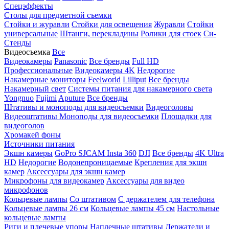
Спецэффекты
Столы для предметной съемки
Стойки и журавли
Стойки для освещения
Журавли
Стойки
универсальные
Штанги, перекладины
Ролики для стоек
Си-
Стенды
Видеосъемка
Все
Видеокамеры
Panasonic
Все бренды
Full HD
Профессиональные
Видеокамеры 4K
Недорогие
Накамерные мониторы
Feelworld
Lilliput
Все бренды
Накамерный свет
Системы питания для накамерного света
Yongnuo
Fujimi
Aputure
Все бренды
Штативы и моноподы для видеосъемки
Видеоголовы
Видеоштативы
Моноподы для видеосъемки
Площадки для
видеоголов
Хромакей фоны
Источники питания
Экшн камеры
GoPro
SJCAM
Insta 360
DJI
Все бренды
4K Ultra
HD
Недорогие
Водонепроницаемые
Крепления для экшн
камер
Аксессуары для экшн камер
Микрофоны для видеокамер
Аксессуары для видео
микрофонов
Кольцевые лампы
Со штативом
C держателем для телефона
Кольцевые лампы 26 см
Кольцевые лампы 45 см
Настольные
кольцевые лампы
Риги и плечевые упоры
Наплечные штативы
Держатели и