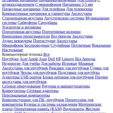
шумоподавлением
С микрофоном
Наушники 3,5 мм
Проводные наушники
Для телефона
Для телевизора
Компьютерные наушники и гарнитуры
Аксессуары
Стационарная акустика
Акустические системы
Музыкальные
системы
Сабвуферы
Саундбары
Усилители и ресиверы
Портативная акустика
Портативные колонки
Виниловые проигрыватели
Все бренды
Аксессуары
Аудио рекордеры
Портастудии
Аксессуары
Микрофоны
Беспроводные
Студийные
Петличные
Вокальные
Настольные
Компьютерная техника
Все
Ноутбуки
Acer
Apple
Asus
Dell
HP
Lenovo
Все бренды
Недорогие
Для учебы
Для работы
Игровые
Мощные
Аксессуары для ноутбуков
Рюкзаки для ноутбуков
Сумки для
ноутбуков
Чехлы для ноутбуков
Подставки для ноутбука
Адаптеры USB портов
Блоки питания для ноутбуков
Прочие
аксессуары для ноутбуков
Сетевое оборудование
Роутеры и маршрутизаторы
Коммутаторы
Сетевые адаптеры
Персональные компьютеры
Комплектующие для ПК, ноутбуков
Процессоры для
компьютера
Кулеры и системы охлаждения
Материнские
платы
Оперативная память (RAM)
Видеокарты
Жесткие