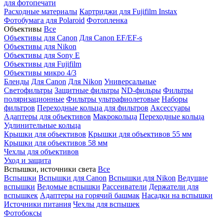
для фотопечати
Расходные материалы
Картриджи для Fujifilm Instax
Фотобумага для Polaroid
Фотопленка
Объективы
Все
Объективы для Canon
Для Canon EF/EF-s
Объективы для Nikon
Объективы для Sony E
Объективы для Fujifilm
Объективы микро 4/3
Бленды
Для Canon
Для Nikon
Универсальные
Светофильтры
Защитные фильтры
ND-фильры
Фильтры
поляризационные
Фильтры ультрафиолетовые
Наборы
фильтров
Переходные кольца для фильтров
Аксессуары
Адаптеры для объективов
Макрокольца
Переходные кольца
Удлинительные кольца
Крышки для объективов
Крышки для объективов 55 мм
Крышки для объективов 58 мм
Чехлы для объективов
Уход и защита
Вспышки, источники света
Все
Вспышки
Вспышки для Canon
Вспышки для Nikon
Ведущие
вспышки
Ведомые вспышки
Рассеиватели
Держатели для
вспышкек
Адаптеры на горячий башмак
Насадки на вспышки
Источники питания
Чехлы для вспышек
Фотобоксы