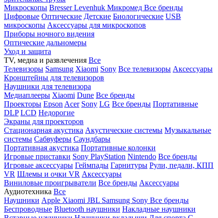
Микроскопы
Bresser
Levenhuk
Микромед
Все бренды
Цифровые
Оптические
Детские
Биологические
USB
микроскопы
Аксессуары для микроскопов
Приборы ночного видения
Оптические дальномеры
Уход и защита
TV, медиа и развлечения
Все
Телевизоры
Samsung
Xiaomi
Sony
Все телевизоры
Аксессуары
Кронштейны для телевизоров
Наушники для телевизора
Медиаплееры
Xiaomi
Dune
Все бренды
Проекторы
Epson
Acer
Sony
LG
Все бренды
Портативные
DLP
LCD
Недорогие
Экраны для проекторов
Стационарная акустика
Акустические системы
Музыкальные
системы
Сабвуферы
Саундбары
Портативная акустика
Портативные колонки
Игровые приставки
Sony PlayStation
Nintendo
Все бренды
Игровые аксессуары
Геймпады
Гарнитуры
Рули, педали, КПП
VR
Шлемы и очки VR
Аксессуары
Виниловые проигрыватели
Все бренды
Аксессуары
Аудиотехника
Все
Наушники
Apple
Xiaomi
JBL
Samsung
Sony
Все бренды
Беспроводные
Bluetooth наушники
Накладные наушники
Вставные наушники
Наушники-вкладыши
Для спорта
С