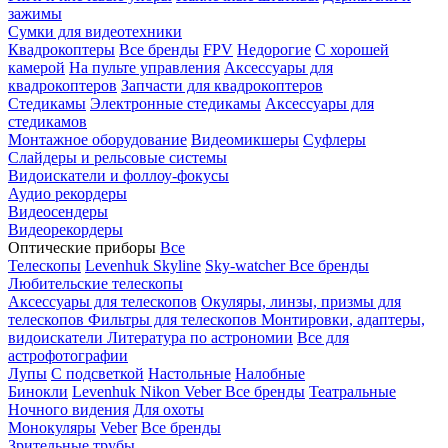
зажимы
Сумки для видеотехники
Квадрокоптеры
Все бренды
FPV
Недорогие
С хорошей
камерой
На пульте управления
Аксессуары для
квадрокоптеров
Запчасти для квадрокоптеров
Стедикамы
Электронные стедикамы
Аксессуары для
стедикамов
Монтажное оборудование
Видеомикшеры
Суфлеры
Слайдеры и рельсовые системы
Видоискатели и фоллоу-фокусы
Аудио рекордеры
Видеосендеры
Видеорекордеры
Оптические приборы
Все
Телескопы
Levenhuk Skyline
Sky-watcher
Все бренды
Любительские телескопы
Аксессуары для телескопов
Окуляры, линзы, призмы для
телескопов
Фильтры для телескопов
Монтировки, адаптеры,
видоискатели
Литература по астрономии
Все для
астрофотографии
Лупы
С подсветкой
Настольные
Налобные
Бинокли
Levenhuk
Nikon
Veber
Все бренды
Театральные
Ночного видения
Для охоты
Монокуляры
Veber
Все бренды
Зрительные трубы