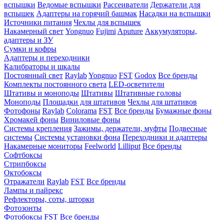
вспышки
Ведомые вспышки
Рассеиватели
Держатели для
вспышек
Адаптеры на горячий башмак
Насадки на вспышки
Источники питания
Чехлы для вспышек
Накамерный свет
Yongnuo
Fujimi
Aputure
Аккумуляторы,
адаптеры и ЗУ
Сумки и кофры
Адаптеры и переходники
Калибраторы и шкалы
Постоянный свет
Raylab
Yongnuo
FST
Godox
Все бренды
Комплекты постоянного света
LED-осветители
Штативы и моноподы
Штативы
Штативные головы
Моноподы
Площадки для штативов
Чехлы для штативов
Фотофоны
Raylab
Colorama
FST
Все бренды
Бумажные фоны
Хромакей фоны
Виниловые фоны
Системы крепления
Зажимы, держатели, муфты
Подвесные
системы
Системы установки фона
Переходники и адаптеры
Накамерные мониторы
Feelworld
Lilliput
Все бренды
Софтбоксы
Стрипбоксы
Октобоксы
Отражатели
Raylab
FST
Все бренды
Лампы и пайрекс
Рефлекторы, соты, шторки
Фотозонты
Фотобоксы
FST
Все бренды