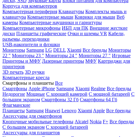
диски, SSD
Звуковые карты
Блоки питания для компьютера
Корпуса для компьютеров
Компьютерная периферия
Клавиатуры
Комплекты мышь и
клавиатура
Компьютерные мыши
Коврики для мыши
Веб
камеры
Компьютерные наушники и гарнитуры
Компьютерные микрофоны
ИБП для ПК
Внешние жесткие
диски
Планшеты графические
Очки и шлемы VR
Кабели,
разъемы, переходники
USB-накопители и флэшки
Мониторы
Samsung
LG
DELL
Xiaomi
Все бренды
Мониторы
22 "
Мониторы 23 "
Мониторы 24 "
Мониторы 27 "
Игровые
Принтеры и МФУ
Лазерные принтеры
МФУ
Картриджи для
принтеров
3D печать
3D ручки
Компьютерные кресла
Смартфоны и планшеты
Все
Смартфоны
Apple iPhone
Samsung
Xiaomi
Realme
Все бренды
Недорогие
Мощные
С хорошей камерой
С мощной батареей
С
большим экраном
Смартфоны 32 Гб
Смартфоны 64 Гб
Флагманские
Планшеты
Samsung
Huawei
Lenovo
Xiaomi
Apple
Все бренды
Аксессуары для смартфонов
Кнопочные мобильные телефоны
Alcatel
Nokia
F+
Все бренды
С большим экраном
С хорошей батареей
Аксессуары для планшетов