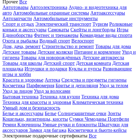
Прочее
Все
Автотовары
Автоэлектроника
Аудио- и видеотехника для
авто
Автомобильные охранные системы
Автоаксессуары
Автозапчасти
Автомобильные инструменты
Спорт и отдых
Электрический транспорт
Туризм
Роликовые
коньки и аксессуары
Самокаты
Скейты и лонгборды
Игры
Единоборства
Фитнес и тренажеры
Командные виды спорта
Охота и рыбалка
Водный спорт
Велоспорт
Дом, дача, ремонт
Строительство и ремонт
Товары для дома
Детские товары
Детские коляски
Питание и кормление
Уход и
гигиена
Товары для новорождённых
Детские автокресла
Товары для школы
Детский спорт
Детская комната
Детская
площадка
Игрушки и подарки
Куклы и пупсы
Развивающие
игры и хобби
Красота и здоровье
Аптека
Средства и предметы гигиены
Косметика
Парфюмерия
Бритье и депиляция
Уход за телом
Уход за лицом
Уход за волосами
Бытовая техника
Техника для кухни
Техника для дома
Техника для красоты и здоровья
Климатическая техника
Умный дом и безопасность
Белье и аксессуары
Белье
Солнцезащитные очки
Зонты
Кошельки, визитницы, кисеты
Сумки
Чемоданы
Портфели
Ремни
Ключницы
Умные ручки и блокноты
Шкатулки для
аксессуаров
Замки для багажа
Косметички и бьюти-кейсы
Электронные подарочные сертификаты
Все