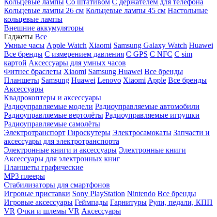
Кольцевые лампы
Со штативом
C держателем для телефона
Кольцевые лампы 26 см
Кольцевые лампы 45 см
Настольные
кольцевые лампы
Внешние аккумуляторы
Гаджеты
Все
Умные часы
Apple Watch
Xiaomi
Samsung Galaxy Watch
Huawei
Все бренды
C измерением давления
C GPS
C NFC
C sim
картой
Аксессуары для умных часов
Фитнес браслеты
Xiaomi
Samsung
Huawei
Все бренды
Планшеты
Samsung
Huawei
Lenovo
Xiaomi
Apple
Все бренды
Аксессуары
Квадрокоптеры и аксессуары
Радиоуправляемые модели
Радиоуправляемые автомобили
Радиоуправляемые вертолёты
Радиоуправляемые игрушки
Радиоуправляемые самолёты
Электротранспорт
Гироскутеры
Электросамокаты
Запчасти и
аксессуары для электротранспорта
Электронные книги и аксессуары
Электронные книги
Аксессуары для электронных книг
Планшеты графические
MP3 плееры
Стабилизаторы для смартфонов
Игровые приставки
Sony PlayStation
Nintendo
Все бренды
Игровые аксессуары
Геймпады
Гарнитуры
Рули, педали, КПП
VR
Очки и шлемы VR
Аксессуары