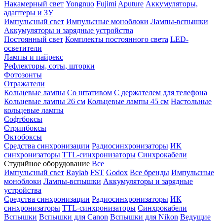
Накамерный свет
Yongnuo
Fujimi
Aputure
Аккумуляторы,
адаптеры и ЗУ
Импульсный свет
Импульсные моноблоки
Лампы-вспышки
Аккумуляторы и зарядные устройства
Постоянный свет
Комплекты постоянного света
LED-
осветители
Лампы и пайрекс
Рефлекторы, соты, шторки
Фотозонты
Отражатели
Кольцевые лампы
Со штативом
С держателем для телефона
Кольцевые лампы 26 см
Кольцевые лампы 45 см
Настольные
кольцевые лампы
Софтбоксы
Стрипбоксы
Октобоксы
Средства синхронизации
Радиосинхронизаторы
ИК
синхронизаторы
TTL-синхронизаторы
Синхрокабели
Студийное оборудование
Все
Импульсный свет
Raylab
FST
Godox
Все бренды
Импульсные
моноблоки
Лампы-вспышки
Аккумуляторы и зарядные
устройства
Средства синхронизации
Радиосинхронизаторы
ИК
синхронизаторы
TTL-синхронизаторы
Синхрокабели
Вспышки
Вспышки для Canon
Вспышки для Nikon
Ведущие