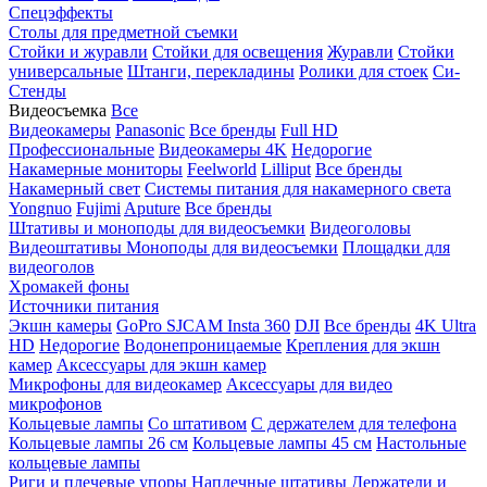
Спецэффекты
Столы для предметной съемки
Стойки и журавли
Стойки для освещения
Журавли
Стойки
универсальные
Штанги, перекладины
Ролики для стоек
Си-
Стенды
Видеосъемка
Все
Видеокамеры
Panasonic
Все бренды
Full HD
Профессиональные
Видеокамеры 4K
Недорогие
Накамерные мониторы
Feelworld
Lilliput
Все бренды
Накамерный свет
Системы питания для накамерного света
Yongnuo
Fujimi
Aputure
Все бренды
Штативы и моноподы для видеосъемки
Видеоголовы
Видеоштативы
Моноподы для видеосъемки
Площадки для
видеоголов
Хромакей фоны
Источники питания
Экшн камеры
GoPro
SJCAM
Insta 360
DJI
Все бренды
4K Ultra
HD
Недорогие
Водонепроницаемые
Крепления для экшн
камер
Аксессуары для экшн камер
Микрофоны для видеокамер
Аксессуары для видео
микрофонов
Кольцевые лампы
Со штативом
C держателем для телефона
Кольцевые лампы 26 см
Кольцевые лампы 45 см
Настольные
кольцевые лампы
Риги и плечевые упоры
Наплечные штативы
Держатели и