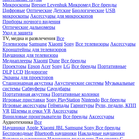
Микроскопы
Bresser
Levenhuk
Микромед
Все бренды
Цифровые
Оптические
Детские
Биологические
USB
микроскопы
Аксессуары для микроскопов
Приборы ночного видения
Оптические дальномеры
Уход и защита
TV, медиа и развлечения
Все
Телевизоры
Samsung
Xiaomi
Sony
Все телевизоры
Аксессуары
Кронштейны для телевизоров
Наушники для телевизора
Медиаплееры
Xiaomi
Dune
Все бренды
Проекторы
Epson
Acer
Sony
LG
Все бренды
Портативные
DLP
LCD
Недорогие
Экраны для проекторов
Стационарная акустика
Акустические системы
Музыкальные
системы
Сабвуферы
Саундбары
Портативная акустика
Портативные колонки
Игровые приставки
Sony PlayStation
Nintendo
Все бренды
Игровые аксессуары
Геймпады
Гарнитуры
Рули, педали, КПП
VR
Шлемы и очки VR
Аксессуары
Виниловые проигрыватели
Все бренды
Аксессуары
Аудиотехника
Все
Наушники
Apple
Xiaomi
JBL
Samsung
Sony
Все бренды
Беспроводные
Bluetooth наушники
Накладные наушники
Вставные наушники
Наушники-вкладыши
Для спорта
С