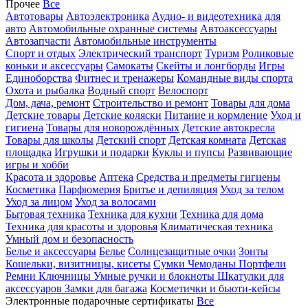
Прочее
Все
Автотовары
Автоэлектроника
Аудио- и видеотехника для
авто
Автомобильные охранные системы
Автоаксессуары
Автозапчасти
Автомобильные инструменты
Спорт и отдых
Электрический транспорт
Туризм
Роликовые
коньки и аксессуары
Самокаты
Скейты и лонгборды
Игры
Единоборства
Фитнес и тренажеры
Командные виды спорта
Охота и рыбалка
Водный спорт
Велоспорт
Дом, дача, ремонт
Строительство и ремонт
Товары для дома
Детские товары
Детские коляски
Питание и кормление
Уход и
гигиена
Товары для новорождённых
Детские автокресла
Товары для школы
Детский спорт
Детская комната
Детская
площадка
Игрушки и подарки
Куклы и пупсы
Развивающие
игры и хобби
Красота и здоровье
Аптека
Средства и предметы гигиены
Косметика
Парфюмерия
Бритье и депиляция
Уход за телом
Уход за лицом
Уход за волосами
Бытовая техника
Техника для кухни
Техника для дома
Техника для красоты и здоровья
Климатическая техника
Умный дом и безопасность
Белье и аксессуары
Белье
Солнцезащитные очки
Зонты
Кошельки, визитницы, кисеты
Сумки
Чемоданы
Портфели
Ремни
Ключницы
Умные ручки и блокноты
Шкатулки для
аксессуаров
Замки для багажа
Косметички и бьюти-кейсы
Электронные подарочные сертификаты
Все