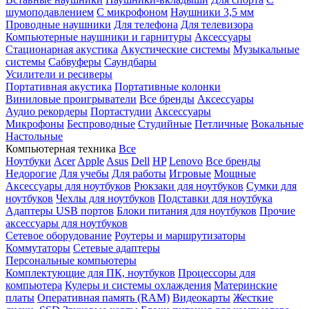
шумоподавлением
С микрофоном
Наушники 3,5 мм
Проводные наушники
Для телефона
Для телевизора
Компьютерные наушники и гарнитуры
Аксессуары
Стационарная акустика
Акустические системы
Музыкальные
системы
Сабвуферы
Саундбары
Усилители и ресиверы
Портативная акустика
Портативные колонки
Виниловые проигрыватели
Все бренды
Аксессуары
Аудио рекордеры
Портастудии
Аксессуары
Микрофоны
Беспроводные
Студийные
Петличные
Вокальные
Настольные
Компьютерная техника
Все
Ноутбуки
Acer
Apple
Asus
Dell
HP
Lenovo
Все бренды
Недорогие
Для учебы
Для работы
Игровые
Мощные
Аксессуары для ноутбуков
Рюкзаки для ноутбуков
Сумки для
ноутбуков
Чехлы для ноутбуков
Подставки для ноутбука
Адаптеры USB портов
Блоки питания для ноутбуков
Прочие
аксессуары для ноутбуков
Сетевое оборудование
Роутеры и маршрутизаторы
Коммутаторы
Сетевые адаптеры
Персональные компьютеры
Комплектующие для ПК, ноутбуков
Процессоры для
компьютера
Кулеры и системы охлаждения
Материнские
платы
Оперативная память (RAM)
Видеокарты
Жесткие