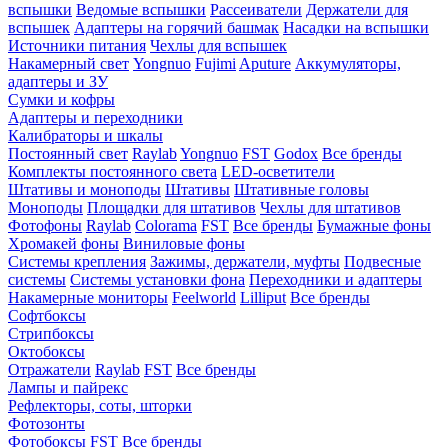
вспышки
Ведомые вспышки
Рассеиватели
Держатели для
вспышек
Адаптеры на горячий башмак
Насадки на вспышки
Источники питания
Чехлы для вспышек
Накамерный свет
Yongnuo
Fujimi
Aputure
Аккумуляторы,
адаптеры и ЗУ
Сумки и кофры
Адаптеры и переходники
Калибраторы и шкалы
Постоянный свет
Raylab
Yongnuo
FST
Godox
Все бренды
Комплекты постоянного света
LED-осветители
Штативы и моноподы
Штативы
Штативные головы
Моноподы
Площадки для штативов
Чехлы для штативов
Фотофоны
Raylab
Colorama
FST
Все бренды
Бумажные фоны
Хромакей фоны
Виниловые фоны
Системы крепления
Зажимы, держатели, муфты
Подвесные
системы
Системы установки фона
Переходники и адаптеры
Накамерные мониторы
Feelworld
Lilliput
Все бренды
Софтбоксы
Стрипбоксы
Октобоксы
Отражатели
Raylab
FST
Все бренды
Лампы и пайрекс
Рефлекторы, соты, шторки
Фотозонты
Фотобоксы
FST
Все бренды