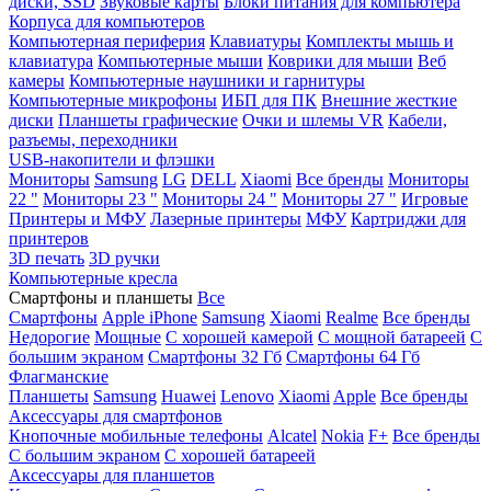
диски, SSD
Звуковые карты
Блоки питания для компьютера
Корпуса для компьютеров
Компьютерная периферия
Клавиатуры
Комплекты мышь и
клавиатура
Компьютерные мыши
Коврики для мыши
Веб
камеры
Компьютерные наушники и гарнитуры
Компьютерные микрофоны
ИБП для ПК
Внешние жесткие
диски
Планшеты графические
Очки и шлемы VR
Кабели,
разъемы, переходники
USB-накопители и флэшки
Мониторы
Samsung
LG
DELL
Xiaomi
Все бренды
Мониторы
22 "
Мониторы 23 "
Мониторы 24 "
Мониторы 27 "
Игровые
Принтеры и МФУ
Лазерные принтеры
МФУ
Картриджи для
принтеров
3D печать
3D ручки
Компьютерные кресла
Смартфоны и планшеты
Все
Смартфоны
Apple iPhone
Samsung
Xiaomi
Realme
Все бренды
Недорогие
Мощные
С хорошей камерой
С мощной батареей
С
большим экраном
Смартфоны 32 Гб
Смартфоны 64 Гб
Флагманские
Планшеты
Samsung
Huawei
Lenovo
Xiaomi
Apple
Все бренды
Аксессуары для смартфонов
Кнопочные мобильные телефоны
Alcatel
Nokia
F+
Все бренды
С большим экраном
С хорошей батареей
Аксессуары для планшетов