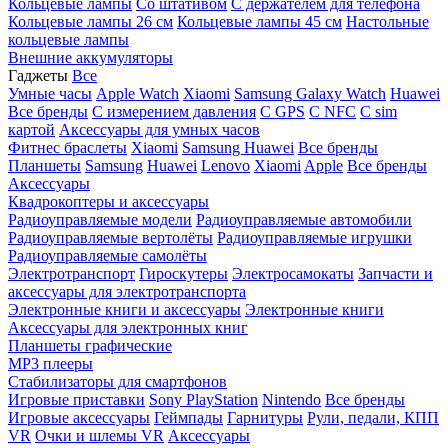
Кольцевые лампы
Со штативом
C держателем для телефона
Кольцевые лампы 26 см
Кольцевые лампы 45 см
Настольные
кольцевые лампы
Внешние аккумуляторы
Гаджеты
Все
Умные часы
Apple Watch
Xiaomi
Samsung Galaxy Watch
Huawei
Все бренды
C измерением давления
C GPS
C NFC
C sim
картой
Аксессуары для умных часов
Фитнес браслеты
Xiaomi
Samsung
Huawei
Все бренды
Планшеты
Samsung
Huawei
Lenovo
Xiaomi
Apple
Все бренды
Аксессуары
Квадрокоптеры и аксессуары
Радиоуправляемые модели
Радиоуправляемые автомобили
Радиоуправляемые вертолёты
Радиоуправляемые игрушки
Радиоуправляемые самолёты
Электротранспорт
Гироскутеры
Электросамокаты
Запчасти и
аксессуары для электротранспорта
Электронные книги и аксессуары
Электронные книги
Аксессуары для электронных книг
Планшеты графические
MP3 плееры
Стабилизаторы для смартфонов
Игровые приставки
Sony PlayStation
Nintendo
Все бренды
Игровые аксессуары
Геймпады
Гарнитуры
Рули, педали, КПП
VR
Очки и шлемы VR
Аксессуары