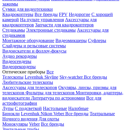
зажимы
Сумки для видеотехники
Квадрокоптеры
Все бренды
FPV
Недорогие
С хорошей
камерой
На пульте управления
Аксессуары для
квадрокоптеров
Запчасти для квадрокоптеров
Стедикамы
Электронные стедикамы
Аксессуары для
стедикамов
Монтажное оборудование
Видеомикшеры
Суфлеры
Слайдеры и рельсовые системы
Видоискатели и фоллоу-фокусы
Аудио рекордеры
Видеосендеры
Видеорекордеры
Оптические приборы
Все
Телескопы
Levenhuk Skyline
Sky-watcher
Все бренды
Любительские телескопы
Аксессуары для телескопов
Окуляры, линзы, призмы для
телескопов
Фильтры для телескопов
Монтировки, адаптеры,
видоискатели
Литература по астрономии
Все для
астрофотографии
Лупы
С подсветкой
Настольные
Налобные
Бинокли
Levenhuk
Nikon
Veber
Все бренды
Театральные
Ночного видения
Для охоты
Монокуляры
Veber
Все бренды
Зрительные трубы