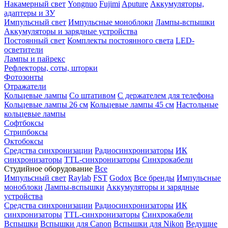
Накамерный свет
Yongnuo
Fujimi
Aputure
Аккумуляторы,
адаптеры и ЗУ
Импульсный свет
Импульсные моноблоки
Лампы-вспышки
Аккумуляторы и зарядные устройства
Постоянный свет
Комплекты постоянного света
LED-
осветители
Лампы и пайрекс
Рефлекторы, соты, шторки
Фотозонты
Отражатели
Кольцевые лампы
Со штативом
С держателем для телефона
Кольцевые лампы 26 см
Кольцевые лампы 45 см
Настольные
кольцевые лампы
Софтбоксы
Стрипбоксы
Октобоксы
Средства синхронизации
Радиосинхронизаторы
ИК
синхронизаторы
TTL-синхронизаторы
Синхрокабели
Студийное оборудование
Все
Импульсный свет
Raylab
FST
Godox
Все бренды
Импульсные
моноблоки
Лампы-вспышки
Аккумуляторы и зарядные
устройства
Средства синхронизации
Радиосинхронизаторы
ИК
синхронизаторы
TTL-синхронизаторы
Синхрокабели
Вспышки
Вспышки для Canon
Вспышки для Nikon
Ведущие