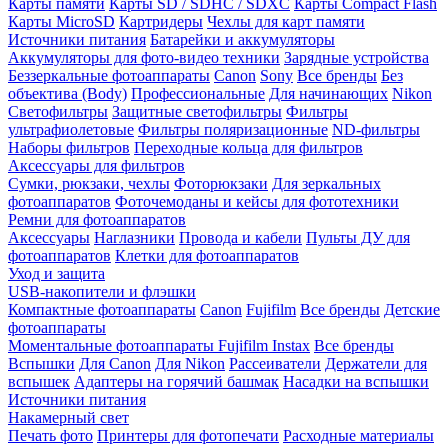
Карты памяти
Карты SD / SDHC / SDXC
Карты Compact Flash
Карты MicroSD
Картридеры
Чехлы для карт памяти
Источники питания
Батарейки и аккумуляторы
Аккумуляторы для фото-видео техники
Зарядные устройства
Беззеркальные фотоаппараты
Canon
Sony
Все бренды
Без
объектива (Body)
Профессиональные
Для начинающих
Nikon
Светофильтры
Защитные светофильтры
Фильтры
ультрафиолетовые
Фильтры поляризационные
ND-фильтры
Наборы фильтров
Переходные кольца для фильтров
Аксессуары для фильтров
Сумки, рюкзаки, чехлы
Фоторюкзаки
Для зеркальных
фотоаппаратов
Фоточемоданы и кейсы для фототехники
Ремни для фотоаппаратов
Аксессуары
Наглазники
Провода и кабели
Пульты ДУ для
фотоаппаратов
Клетки для фотоаппаратов
Уход и защита
USB-накопители и флэшки
Компактные фотоаппараты
Canon
Fujifilm
Все бренды
Детские
фотоаппараты
Моментальные фотоаппараты
Fujifilm Instax
Все бренды
Вспышки
Для Canon
Для Nikon
Рассеиватели
Держатели для
вспышек
Адаптеры на горячий башмак
Насадки на вспышки
Источники питания
Накамерный свет
Печать фото
Принтеры для фотопечати
Расходные материалы