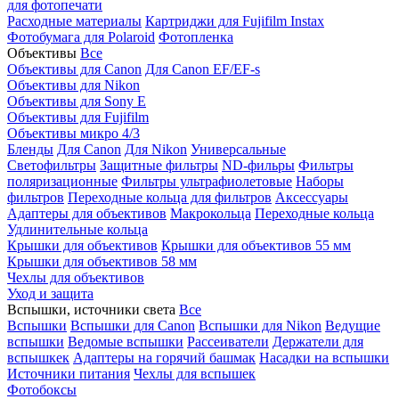
для фотопечати
Расходные материалы
Картриджи для Fujifilm Instax
Фотобумага для Polaroid
Фотопленка
Объективы
Все
Объективы для Canon
Для Canon EF/EF-s
Объективы для Nikon
Объективы для Sony E
Объективы для Fujifilm
Объективы микро 4/3
Бленды
Для Canon
Для Nikon
Универсальные
Светофильтры
Защитные фильтры
ND-фильры
Фильтры
поляризационные
Фильтры ультрафиолетовые
Наборы
фильтров
Переходные кольца для фильтров
Аксессуары
Адаптеры для объективов
Макрокольца
Переходные кольца
Удлинительные кольца
Крышки для объективов
Крышки для объективов 55 мм
Крышки для объективов 58 мм
Чехлы для объективов
Уход и защита
Вспышки, источники света
Все
Вспышки
Вспышки для Canon
Вспышки для Nikon
Ведущие
вспышки
Ведомые вспышки
Рассеиватели
Держатели для
вспышкек
Адаптеры на горячий башмак
Насадки на вспышки
Источники питания
Чехлы для вспышек
Фотобоксы