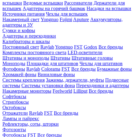
вспышки
Ведомые вспышки
Рассеиватели
Держатели для
вспышек
Адаптеры на горячий башмак
Насадки на вспышки
Источники питания
Чехлы для вспышек
Накамерный свет
Yongnuo
Fujimi
Aputure
Аккумуляторы,
адаптеры и ЗУ
Сумки и кофры
Адаптеры и переходники
Калибраторы и шкалы
Постоянный свет
Raylab
Yongnuo
FST
Godox
Все бренды
Комплекты постоянного света
LED-осветители
Штативы и моноподы
Штативы
Штативные головы
Моноподы
Площадки для штативов
Чехлы для штативов
Фотофоны
Raylab
Colorama
FST
Все бренды
Бумажные фоны
Хромакей фоны
Виниловые фоны
Системы крепления
Зажимы, держатели, муфты
Подвесные
системы
Системы установки фона
Переходники и адаптеры
Накамерные мониторы
Feelworld
Lilliput
Все бренды
Софтбоксы
Стрипбоксы
Октобоксы
Отражатели
Raylab
FST
Все бренды
Лампы и пайрекс
Рефлекторы, соты, шторки
Фотозонты
Фотобоксы
FST
Все бренды