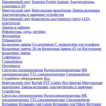
Накамерный свет
Yongnuo
Fujimi
Aputure
Аккумуляторы,
адаптеры и ЗУ
Импульсный свет
Импульсные моноблоки
Лампы-вспышки
Аккумуляторы и зарядные устройства
Постоянный свет
Комплекты постоянного света
LED-
осветители
Лампы и пайрекс
Рефлекторы, соты, шторки
Фотозонты
Отражатели
Кольцевые лампы
Со штативом
С держателем для телефона
Кольцевые лампы 26 см
Кольцевые лампы 45 см
Настольные
кольцевые лампы
Софтбоксы
Стрипбоксы
Октобоксы
Средства синхронизации
Радиосинхронизаторы
ИК
синхронизаторы
TTL-синхронизаторы
Синхрокабели
Студийное оборудование
Все
Импульсный свет
Raylab
FST
Godox
Все бренды
Импульсные
моноблоки
Лампы-вспышки
Аккумуляторы и зарядные
устройства
Средства синхронизации
Радиосинхронизаторы
ИК
синхронизаторы
TTL-синхронизаторы
Синхрокабели
Вспышки
Вспышки для Canon
Вспышки для Nikon
Ведущие