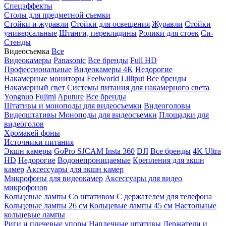
Спецэффекты
Столы для предметной съемки
Стойки и журавли
Стойки для освещения
Журавли
Стойки
универсальные
Штанги, перекладины
Ролики для стоек
Си-
Стенды
Видеосъемка
Все
Видеокамеры
Panasonic
Все бренды
Full HD
Профессиональные
Видеокамеры 4K
Недорогие
Накамерные мониторы
Feelworld
Lilliput
Все бренды
Накамерный свет
Системы питания для накамерного света
Yongnuo
Fujimi
Aputure
Все бренды
Штативы и моноподы для видеосъемки
Видеоголовы
Видеоштативы
Моноподы для видеосъемки
Площадки для
видеоголов
Хромакей фоны
Источники питания
Экшн камеры
GoPro
SJCAM
Insta 360
DJI
Все бренды
4K Ultra
HD
Недорогие
Водонепроницаемые
Крепления для экшн
камер
Аксессуары для экшн камер
Микрофоны для видеокамер
Аксессуары для видео
микрофонов
Кольцевые лампы
Со штативом
C держателем для телефона
Кольцевые лампы 26 см
Кольцевые лампы 45 см
Настольные
кольцевые лампы
Риги и плечевые упоры
Наплечные штативы
Держатели и