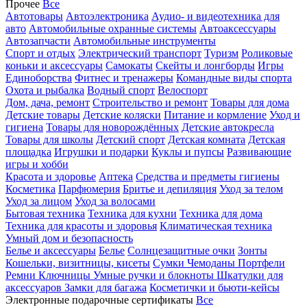
Прочее
Все
Автотовары
Автоэлектроника
Аудио- и видеотехника для
авто
Автомобильные охранные системы
Автоаксессуары
Автозапчасти
Автомобильные инструменты
Спорт и отдых
Электрический транспорт
Туризм
Роликовые
коньки и аксессуары
Самокаты
Скейты и лонгборды
Игры
Единоборства
Фитнес и тренажеры
Командные виды спорта
Охота и рыбалка
Водный спорт
Велоспорт
Дом, дача, ремонт
Строительство и ремонт
Товары для дома
Детские товары
Детские коляски
Питание и кормление
Уход и
гигиена
Товары для новорождённых
Детские автокресла
Товары для школы
Детский спорт
Детская комната
Детская
площадка
Игрушки и подарки
Куклы и пупсы
Развивающие
игры и хобби
Красота и здоровье
Аптека
Средства и предметы гигиены
Косметика
Парфюмерия
Бритье и депиляция
Уход за телом
Уход за лицом
Уход за волосами
Бытовая техника
Техника для кухни
Техника для дома
Техника для красоты и здоровья
Климатическая техника
Умный дом и безопасность
Белье и аксессуары
Белье
Солнцезащитные очки
Зонты
Кошельки, визитницы, кисеты
Сумки
Чемоданы
Портфели
Ремни
Ключницы
Умные ручки и блокноты
Шкатулки для
аксессуаров
Замки для багажа
Косметички и бьюти-кейсы
Электронные подарочные сертификаты
Все