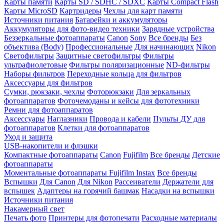
Карты памяти
Карты SD / SDHC / SDXC
Карты Compact Flash
Карты MicroSD
Картридеры
Чехлы для карт памяти
Источники питания
Батарейки и аккумуляторы
Аккумуляторы для фото-видео техники
Зарядные устройства
Беззеркальные фотоаппараты
Canon
Sony
Все бренды
Без
объектива (Body)
Профессиональные
Для начинающих
Nikon
Светофильтры
Защитные светофильтры
Фильтры
ультрафиолетовые
Фильтры поляризационные
ND-фильтры
Наборы фильтров
Переходные кольца для фильтров
Аксессуары для фильтров
Сумки, рюкзаки, чехлы
Фоторюкзаки
Для зеркальных
фотоаппаратов
Фоточемоданы и кейсы для фототехники
Ремни для фотоаппаратов
Аксессуары
Наглазники
Провода и кабели
Пульты ДУ для
фотоаппаратов
Клетки для фотоаппаратов
Уход и защита
USB-накопители и флэшки
Компактные фотоаппараты
Canon
Fujifilm
Все бренды
Детские
фотоаппараты
Моментальные фотоаппараты
Fujifilm Instax
Все бренды
Вспышки
Для Canon
Для Nikon
Рассеиватели
Держатели для
вспышек
Адаптеры на горячий башмак
Насадки на вспышки
Источники питания
Накамерный свет
Печать фото
Принтеры для фотопечати
Расходные материалы