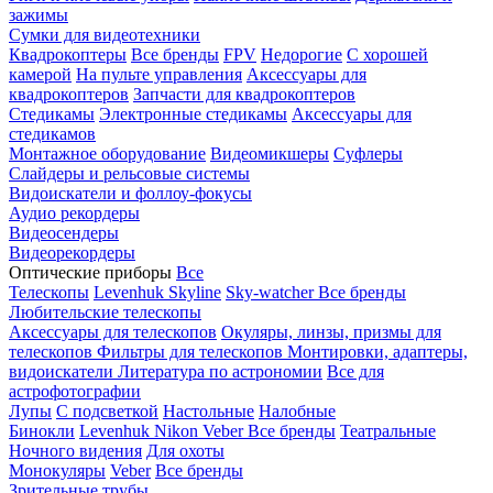
зажимы
Сумки для видеотехники
Квадрокоптеры
Все бренды
FPV
Недорогие
С хорошей
камерой
На пульте управления
Аксессуары для
квадрокоптеров
Запчасти для квадрокоптеров
Стедикамы
Электронные стедикамы
Аксессуары для
стедикамов
Монтажное оборудование
Видеомикшеры
Суфлеры
Слайдеры и рельсовые системы
Видоискатели и фоллоу-фокусы
Аудио рекордеры
Видеосендеры
Видеорекордеры
Оптические приборы
Все
Телескопы
Levenhuk Skyline
Sky-watcher
Все бренды
Любительские телескопы
Аксессуары для телескопов
Окуляры, линзы, призмы для
телескопов
Фильтры для телескопов
Монтировки, адаптеры,
видоискатели
Литература по астрономии
Все для
астрофотографии
Лупы
С подсветкой
Настольные
Налобные
Бинокли
Levenhuk
Nikon
Veber
Все бренды
Театральные
Ночного видения
Для охоты
Монокуляры
Veber
Все бренды
Зрительные трубы