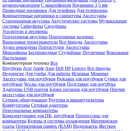
шумоподавлением
С микрофоном
Наушники 3,5 мм
Проводные наушники
Для телефона
Для телевизора
Компьютерные наушники и гарнитуры
Аксессуары
Стационарная акустика
Акустические системы
Музыкальные
системы
Сабвуферы
Саундбары
Усилители и ресиверы
Портативная акустика
Портативные колонки
Виниловые проигрыватели
Все бренды
Аксессуары
Аудио рекордеры
Портастудии
Аксессуары
Микрофоны
Беспроводные
Студийные
Петличные
Вокальные
Настольные
Компьютерная техника
Все
Ноутбуки
Acer
Apple
Asus
Dell
HP
Lenovo
Все бренды
Недорогие
Для учебы
Для работы
Игровые
Мощные
Аксессуары для ноутбуков
Рюкзаки для ноутбуков
Сумки для
ноутбуков
Чехлы для ноутбуков
Подставки для ноутбука
Адаптеры USB портов
Блоки питания для ноутбуков
Прочие
аксессуары для ноутбуков
Сетевое оборудование
Роутеры и маршрутизаторы
Коммутаторы
Сетевые адаптеры
Персональные компьютеры
Комплектующие для ПК, ноутбуков
Процессоры для
компьютера
Кулеры и системы охлаждения
Материнские
платы
Оперативная память (RAM)
Видеокарты
Жесткие