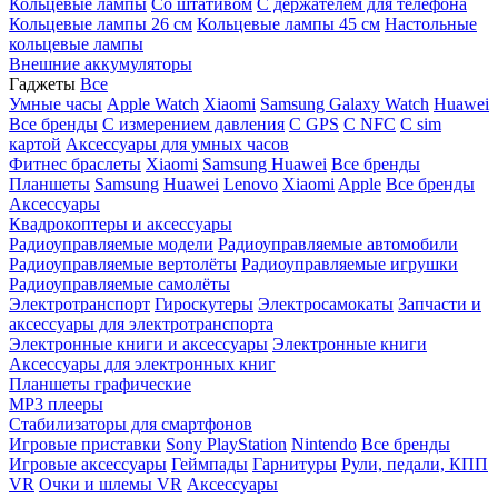
Кольцевые лампы
Со штативом
C держателем для телефона
Кольцевые лампы 26 см
Кольцевые лампы 45 см
Настольные
кольцевые лампы
Внешние аккумуляторы
Гаджеты
Все
Умные часы
Apple Watch
Xiaomi
Samsung Galaxy Watch
Huawei
Все бренды
C измерением давления
C GPS
C NFC
C sim
картой
Аксессуары для умных часов
Фитнес браслеты
Xiaomi
Samsung
Huawei
Все бренды
Планшеты
Samsung
Huawei
Lenovo
Xiaomi
Apple
Все бренды
Аксессуары
Квадрокоптеры и аксессуары
Радиоуправляемые модели
Радиоуправляемые автомобили
Радиоуправляемые вертолёты
Радиоуправляемые игрушки
Радиоуправляемые самолёты
Электротранспорт
Гироскутеры
Электросамокаты
Запчасти и
аксессуары для электротранспорта
Электронные книги и аксессуары
Электронные книги
Аксессуары для электронных книг
Планшеты графические
MP3 плееры
Стабилизаторы для смартфонов
Игровые приставки
Sony PlayStation
Nintendo
Все бренды
Игровые аксессуары
Геймпады
Гарнитуры
Рули, педали, КПП
VR
Очки и шлемы VR
Аксессуары