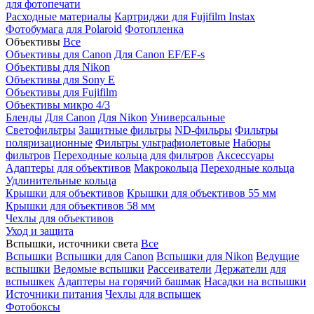
для фотопечати
Расходные материалы
Картриджи для Fujifilm Instax
Фотобумага для Polaroid
Фотопленка
Объективы
Все
Объективы для Canon
Для Canon EF/EF-s
Объективы для Nikon
Объективы для Sony E
Объективы для Fujifilm
Объективы микро 4/3
Бленды
Для Canon
Для Nikon
Универсальные
Светофильтры
Защитные фильтры
ND-фильры
Фильтры
поляризационные
Фильтры ультрафиолетовые
Наборы
фильтров
Переходные кольца для фильтров
Аксессуары
Адаптеры для объективов
Макрокольца
Переходные кольца
Удлинительные кольца
Крышки для объективов
Крышки для объективов 55 мм
Крышки для объективов 58 мм
Чехлы для объективов
Уход и защита
Вспышки, источники света
Все
Вспышки
Вспышки для Canon
Вспышки для Nikon
Ведущие
вспышки
Ведомые вспышки
Рассеиватели
Держатели для
вспышкек
Адаптеры на горячий башмак
Насадки на вспышки
Источники питания
Чехлы для вспышек
Фотобоксы