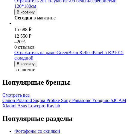
Отражатель 2в1 Raylab RF-09 белый/серебристый
120*180см
В корзину
Сегодня
в магазине
15 688 ₽
12 550 ₽
–20%
0 отзывов
Отражатель на раме GreenBean ReflectPanel 5 RP1015
складной
В корзину
в наличии
Популярные бренды
Смотреть
все
Canon
Polaroid
Sigma
Prolike
Sony
Panasonic
Yongnuo
SJCAM
Xiaomi
Asus
Lowepro
Raylab
Популярные разделы
Фотофоны со скидкой