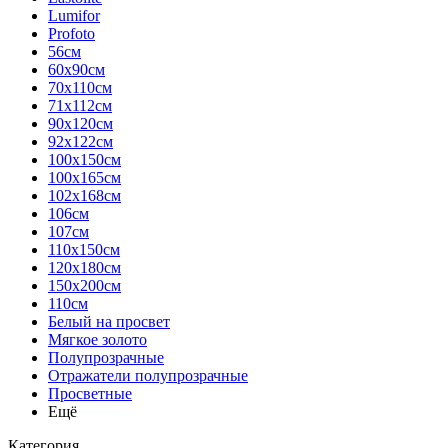
Lumifor
Profoto
56см
60х90см
70х110см
71х112см
90х120см
92х122см
100х150см
100х165см
102х168см
106см
107см
110х150см
120х180см
150х200см
110см
Белый на просвет
Мягкое золото
Полупрозрачные
Отражатели полупрозрачные
Просветные
Ещё
Категория