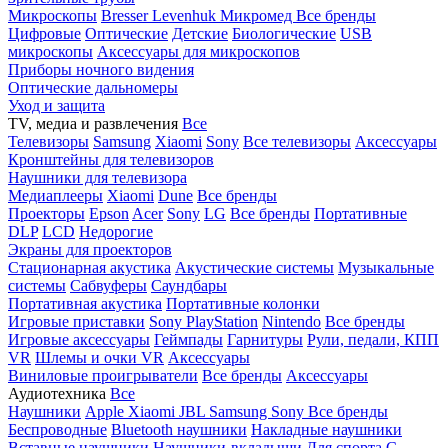
Микроскопы
Bresser
Levenhuk
Микромед
Все бренды
Цифровые
Оптические
Детские
Биологические
USB
микроскопы
Аксессуары для микроскопов
Приборы ночного видения
Оптические дальномеры
Уход и защита
TV, медиа и развлечения
Все
Телевизоры
Samsung
Xiaomi
Sony
Все телевизоры
Аксессуары
Кронштейны для телевизоров
Наушники для телевизора
Медиаплееры
Xiaomi
Dune
Все бренды
Проекторы
Epson
Acer
Sony
LG
Все бренды
Портативные
DLP
LCD
Недорогие
Экраны для проекторов
Стационарная акустика
Акустические системы
Музыкальные
системы
Сабвуферы
Саундбары
Портативная акустика
Портативные колонки
Игровые приставки
Sony PlayStation
Nintendo
Все бренды
Игровые аксессуары
Геймпады
Гарнитуры
Рули, педали, КПП
VR
Шлемы и очки VR
Аксессуары
Виниловые проигрыватели
Все бренды
Аксессуары
Аудиотехника
Все
Наушники
Apple
Xiaomi
JBL
Samsung
Sony
Все бренды
Беспроводные
Bluetooth наушники
Накладные наушники
Вставные наушники
Наушники-вкладыши
Для спорта
С