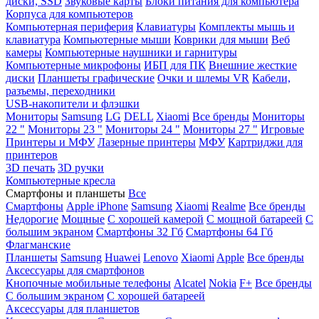
диски, SSD
Звуковые карты
Блоки питания для компьютера
Корпуса для компьютеров
Компьютерная периферия
Клавиатуры
Комплекты мышь и
клавиатура
Компьютерные мыши
Коврики для мыши
Веб
камеры
Компьютерные наушники и гарнитуры
Компьютерные микрофоны
ИБП для ПК
Внешние жесткие
диски
Планшеты графические
Очки и шлемы VR
Кабели,
разъемы, переходники
USB-накопители и флэшки
Мониторы
Samsung
LG
DELL
Xiaomi
Все бренды
Мониторы
22 "
Мониторы 23 "
Мониторы 24 "
Мониторы 27 "
Игровые
Принтеры и МФУ
Лазерные принтеры
МФУ
Картриджи для
принтеров
3D печать
3D ручки
Компьютерные кресла
Смартфоны и планшеты
Все
Смартфоны
Apple iPhone
Samsung
Xiaomi
Realme
Все бренды
Недорогие
Мощные
С хорошей камерой
С мощной батареей
С
большим экраном
Смартфоны 32 Гб
Смартфоны 64 Гб
Флагманские
Планшеты
Samsung
Huawei
Lenovo
Xiaomi
Apple
Все бренды
Аксессуары для смартфонов
Кнопочные мобильные телефоны
Alcatel
Nokia
F+
Все бренды
С большим экраном
С хорошей батареей
Аксессуары для планшетов