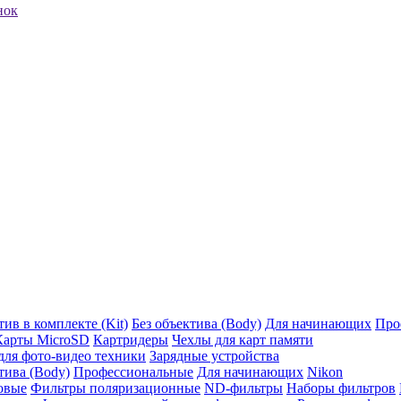
нок
ив в комплекте (Kit)
Без объектива (Body)
Для начинающих
Про
Карты MicroSD
Картридеры
Чехлы для карт памяти
ля фото-видео техники
Зарядные устройства
тива (Body)
Профессиональные
Для начинающих
Nikon
овые
Фильтры поляризационные
ND-фильтры
Наборы фильтров