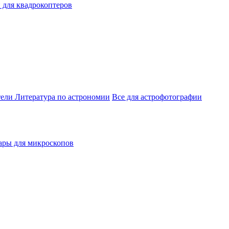
 для квадрокоптеров
тели
Литература по астрономии
Все для астрофотографии
ары для микроскопов