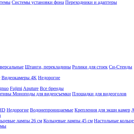
стемы
Системы установки фона
Переходники и адаптеры
версальные
Штанги, перекладины
Ролики для стоек
Си-Стенды
е
Видеокамеры 4K
Недорогие
gnuo
Fujimi
Aputure
Все бренды
ативы
Моноподы для видеосъемки
Площадки для видеоголов
 HD
Недорогие
Водонепроницаемые
Крепления для экшн камер
А
в
ьцевые лампы 26 см
Кольцевые лампы 45 см
Настольные кольц
имы