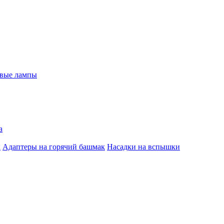
евые лампы
а
к
Адаптеры на горячий башмак
Насадки на вспышки