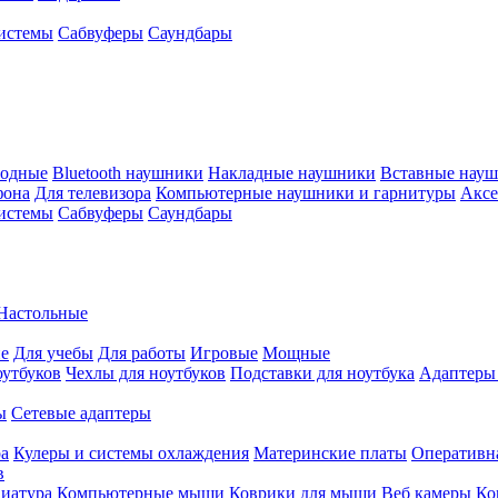
истемы
Сабвуферы
Саундбары
водные
Bluetooth наушники
Накладные наушники
Вставные нау
фона
Для телевизора
Компьютерные наушники и гарнитуры
Аксе
истемы
Сабвуферы
Саундбары
Настольные
е
Для учебы
Для работы
Игровые
Мощные
оутбуков
Чехлы для ноутбуков
Подставки для ноутбука
Адаптеры
ы
Сетевые адаптеры
ра
Кулеры и системы охлаждения
Материнские платы
Оперативн
в
иатура
Компьютерные мыши
Коврики для мыши
Веб камеры
Ко