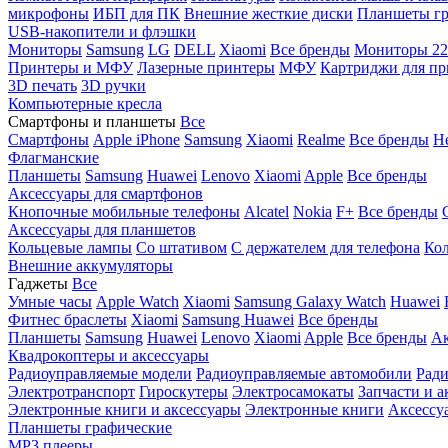
микрофоны
ИБП для ПК
Внешние жесткие диски
Планшеты гр
USB-накопители и флэшки
Мониторы
Samsung
LG
DELL
Xiaomi
Все бренды
Мониторы 22
Принтеры и МФУ
Лазерные принтеры
МФУ
Картриджи для пр
3D печать
3D ручки
Компьютерные кресла
Смартфоны и планшеты
Все
Смартфоны
Apple iPhone
Samsung
Xiaomi
Realme
Все бренды
Н
Флагманские
Планшеты
Samsung
Huawei
Lenovo
Xiaomi
Apple
Все бренды
Аксессуары для смартфонов
Кнопочные мобильные телефоны
Alcatel
Nokia
F+
Все бренды
Аксессуары для планшетов
Кольцевые лампы
Со штативом
C держателем для телефона
Кол
Внешние аккумуляторы
Гаджеты
Все
Умные часы
Apple Watch
Xiaomi
Samsung Galaxy Watch
Huawei
Фитнес браслеты
Xiaomi
Samsung
Huawei
Все бренды
Планшеты
Samsung
Huawei
Lenovo
Xiaomi
Apple
Все бренды
Ак
Квадрокоптеры и аксессуары
Радиоуправляемые модели
Радиоуправляемые автомобили
Ради
Электротранспорт
Гироскутеры
Электросамокаты
Запчасти и а
Электронные книги и аксессуары
Электронные книги
Аксессу
Планшеты графические
MP3 плееры