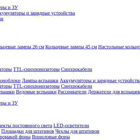
еры и ЗУ
кумуляторы и зарядные устройства
ли
ьцевые лампы 26 см
Кольцевые лампы 45 см
Настольные кольц
аторы
TTL-синхронизаторы
Синхрокабели
оноблоки
Лампы-вспышки
Аккумуляторы и зарядные устройств
аторы
TTL-синхронизаторы
Синхрокабели
спышки
Ведомые вспышки
Рассеиватели
Держатели для вспыше
еры и ЗУ
екты постоянного света
LED-осветители
Площадки для штативов
Чехлы для штативов
ромакей фоны
Виниловые фоны