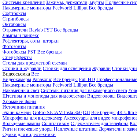
Системы крепления
Зажимы, держатели, муфты
Подвесные си
Накамерные мониторы
Feelworld
Lilliput
Все бренды
Софтбоксы
Стрипбоксы
Октобоксы
Отражатели
Raylab
FST
Все бренды
Лампы и пайрекс
Рефлекторы, соты, шторки
Фотозонты
Фотобоксы
FST
Все бренды
Спецэффекты
Столы для предметной съемки
Стойки и журавли
Стойки для освещения
Журавли
Стойки уни
Видеосъемка
Все
Видеокамеры
Panasonic
Все бренды
Full HD
Профессиональны
Накамерные мониторы
Feelworld
Lilliput
Все бренды
Накамерный свет
Системы питания для накамерного света
Yon
Штативы и моноподы для видеосъемки
Видеоголовы
Видеошт
Хромакей фоны
Источники питания
Экшн камеры
GoPro
SJCAM
Insta 360
DJI
Все бренды
4K Ultra
Микрофоны для видеокамер
Аксессуары для видео микрофоно
Кольцевые лампы
Со штативом
C держателем для телефона
Кол
Риги и плечевые упоры
Наплечные штативы
Держатели и заж
Сумки для видеотехники