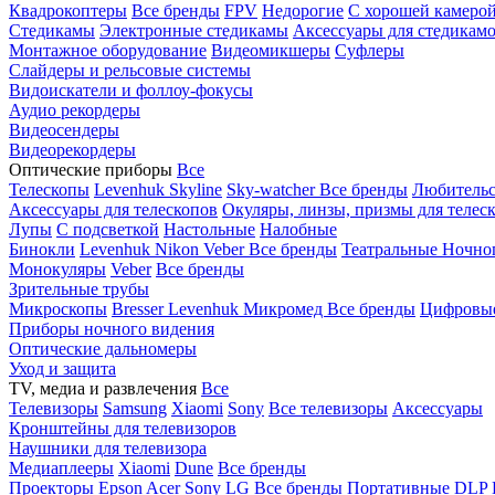
Квадрокоптеры
Все бренды
FPV
Недорогие
С хорошей камеро
Стедикамы
Электронные стедикамы
Аксессуары для стедикам
Монтажное оборудование
Видеомикшеры
Суфлеры
Слайдеры и рельсовые системы
Видоискатели и фоллоу-фокусы
Аудио рекордеры
Видеосендеры
Видеорекордеры
Оптические приборы
Все
Телескопы
Levenhuk Skyline
Sky-watcher
Все бренды
Любительс
Аксессуары для телескопов
Окуляры, линзы, призмы для телес
Лупы
С подсветкой
Настольные
Налобные
Бинокли
Levenhuk
Nikon
Veber
Все бренды
Театральные
Ночно
Монокуляры
Veber
Все бренды
Зрительные трубы
Микроскопы
Bresser
Levenhuk
Микромед
Все бренды
Цифровы
Приборы ночного видения
Оптические дальномеры
Уход и защита
TV, медиа и развлечения
Все
Телевизоры
Samsung
Xiaomi
Sony
Все телевизоры
Аксессуары
Кронштейны для телевизоров
Наушники для телевизора
Медиаплееры
Xiaomi
Dune
Все бренды
Проекторы
Epson
Acer
Sony
LG
Все бренды
Портативные
DLP