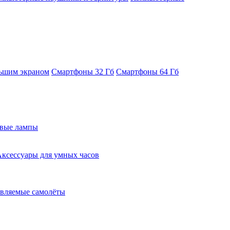
ьшим экраном
Смартфоны 32 Гб
Смартфоны 64 Гб
евые лампы
ксессуары для умных часов
вляемые самолёты