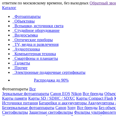
ответим по московскому времени, без выходных
Обратный зво
Каталог
Фотоаппараты
Объективы
Вспышки, источники света
Студийное оборудование
Видеосъемка
Оптические приборы
TV, медиа и развлечения
Аудиотехника
Компьютерная техника
Смартфоны и планшеты
Гаджеты
Прочее
Электронные подарочные сертификаты
Распродажа до 90%
Фотоаппараты
Все
Зеркальные фотоаппараты
Canon EOS
Nikon
Все бренды
Объект
Карты памяти
Карты SD / SDHC / SDXC
Карты Compact Flash
Источники питания
Батарейки и аккумуляторы
Аккумуляторы д
Беззеркальные фотоаппараты
Canon
Sony
Все бренды
Без объек
Светофильтры
Защитные светофильтры
Фильтры ультрафиолет