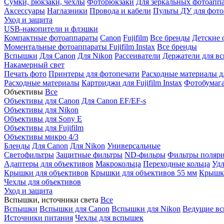
Сумки, рюкзаки, чехлы
Фоторюкзаки
Для зеркальных фотоапп
Аксессуары
Наглазники
Провода и кабели
Пульты ДУ для фото
Уход и защита
USB-накопители и флэшки
Компактные фотоаппараты
Canon
Fujifilm
Все бренды
Детские 
Моментальные фотоаппараты
Fujifilm Instax
Все бренды
Вспышки
Для Canon
Для Nikon
Рассеиватели
Держатели для в
Накамерный свет
Печать фото
Принтеры для фотопечати
Расходные материалы д
Расходные материалы
Картриджи для Fujifilm Instax
Фотобумага 
Объективы
Все
Объективы для Canon
Для Canon EF/EF-s
Объективы для Nikon
Объективы для Sony E
Объективы для Fujifilm
Объективы микро 4/3
Бленды
Для Canon
Для Nikon
Универсальные
Светофильтры
Защитные фильтры
ND-фильры
Фильтры поляр
Адаптеры для объективов
Макрокольца
Переходные кольца
Удл
Крышки для объективов
Крышки для объективов 55 мм
Крышки
Чехлы для объективов
Уход и защита
Вспышки, источники света
Все
Вспышки
Вспышки для Canon
Вспышки для Nikon
Ведущие в
Источники питания
Чехлы для вспышек