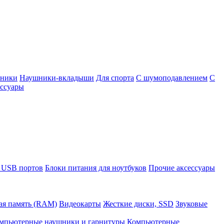
шники
Наушники-вкладыши
Для спорта
С шумоподавлением
С
ссуары
 USB портов
Блоки питания для ноутбуков
Прочие аксессуары
ая память (RAM)
Видеокарты
Жесткие диски, SSD
Звуковые
мпьютерные наушники и гарнитуры
Компьютерные