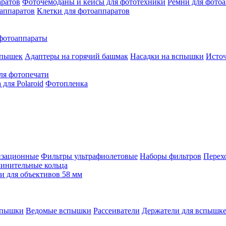
аратов
Фоточемоданы и кейсы для фототехники
Ремни для фото
аппаратов
Клетки для фотоаппаратов
фотоаппараты
спышек
Адаптеры на горячий башмак
Насадки на вспышки
Исто
ля фотопечати
для Polaroid
Фотопленка
изационные
Фильтры ультрафиолетовые
Наборы фильтров
Перех
инительные кольца
 для объективов 58 мм
спышки
Ведомые вспышки
Рассеиватели
Держатели для вспышк