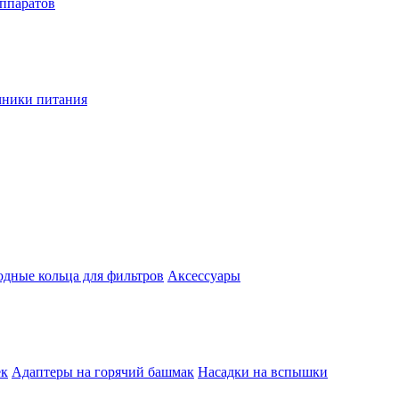
аппаратов
чники питания
одные кольца для фильтров
Аксессуары
ек
Адаптеры на горячий башмак
Насадки на вспышки