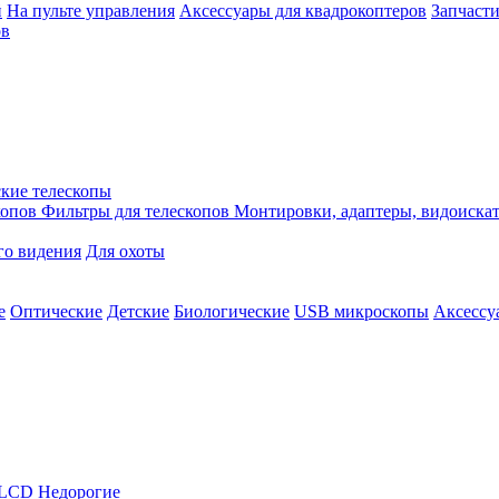
й
На пульте управления
Аксессуары для квадрокоптеров
Запчасти
ов
кие телескопы
копов
Фильтры для телескопов
Монтировки, адаптеры, видоиска
го видения
Для охоты
е
Оптические
Детские
Биологические
USB микроскопы
Аксессу
LCD
Недорогие