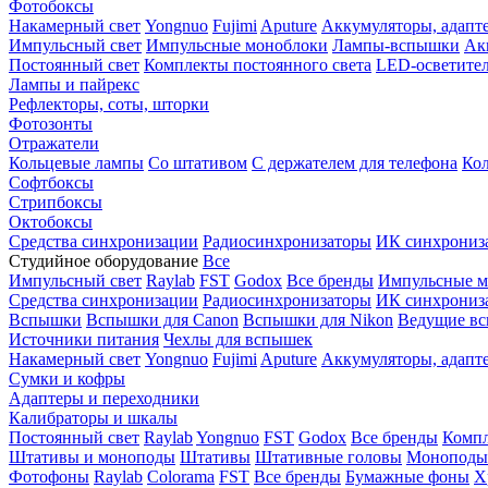
Фотобоксы
Накамерный свет
Yongnuo
Fujimi
Aputure
Аккумуляторы, адапт
Импульсный свет
Импульсные моноблоки
Лампы-вспышки
Ак
Постоянный свет
Комплекты постоянного света
LED-осветите
Лампы и пайрекс
Рефлекторы, соты, шторки
Фотозонты
Отражатели
Кольцевые лампы
Со штативом
С держателем для телефона
Кол
Софтбоксы
Стрипбоксы
Октобоксы
Средства синхронизации
Радиосинхронизаторы
ИК синхрониз
Студийное оборудование
Все
Импульсный свет
Raylab
FST
Godox
Все бренды
Импульсные м
Средства синхронизации
Радиосинхронизаторы
ИК синхрониз
Вспышки
Вспышки для Canon
Вспышки для Nikon
Ведущие в
Источники питания
Чехлы для вспышек
Накамерный свет
Yongnuo
Fujimi
Aputure
Аккумуляторы, адапт
Сумки и кофры
Адаптеры и переходники
Калибраторы и шкалы
Постоянный свет
Raylab
Yongnuo
FST
Godox
Все бренды
Компл
Штативы и моноподы
Штативы
Штативные головы
Моноподы
Фотофоны
Raylab
Colorama
FST
Все бренды
Бумажные фоны
Х