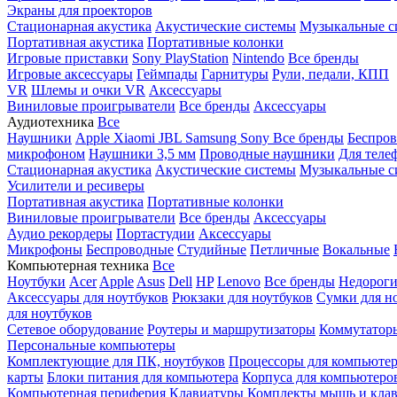
Экраны для проекторов
Стационарная акустика
Акустические системы
Музыкальные с
Портативная акустика
Портативные колонки
Игровые приставки
Sony PlayStation
Nintendo
Все бренды
Игровые аксессуары
Геймпады
Гарнитуры
Рули, педали, КПП
VR
Шлемы и очки VR
Аксессуары
Виниловые проигрыватели
Все бренды
Аксессуары
Аудиотехника
Все
Наушники
Apple
Xiaomi
JBL
Samsung
Sony
Все бренды
Беспро
микрофоном
Наушники 3,5 мм
Проводные наушники
Для теле
Стационарная акустика
Акустические системы
Музыкальные с
Усилители и ресиверы
Портативная акустика
Портативные колонки
Виниловые проигрыватели
Все бренды
Аксессуары
Аудио рекордеры
Портастудии
Аксессуары
Микрофоны
Беспроводные
Студийные
Петличные
Вокальные
Компьютерная техника
Все
Ноутбуки
Acer
Apple
Asus
Dell
HP
Lenovo
Все бренды
Недороги
Аксессуары для ноутбуков
Рюкзаки для ноутбуков
Сумки для н
для ноутбуков
Сетевое оборудование
Роутеры и маршрутизаторы
Коммутатор
Персональные компьютеры
Комплектующие для ПК, ноутбуков
Процессоры для компьюте
карты
Блоки питания для компьютера
Корпуса для компьютеро
Компьютерная периферия
Клавиатуры
Комплекты мышь и клав