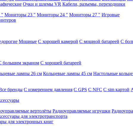
афические
Очки и шлемы VR
Кабели, разъемы, переходники
 "
Мониторы 23 "
Мониторы 24 "
Мониторы 27 "
Игровые
интеров
едорогие
Мощные
С хорошей камерой
С мощной батареей
С бол
С большим экраном
С хорошей батареей
ьцевые лампы 26 см
Кольцевые лампы 45 см
Настольные кольц
Все бренды
C измерением давления
C GPS
C NFC
C sim картой
А
сессуары
оуправляемые вертолёты
Радиоуправляемые игрушки
Радиоупра
ксессуары для электротранспорта
ары для электронных книг