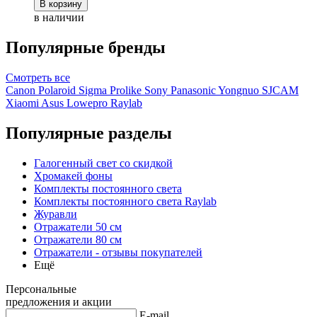
В корзину
в наличии
Популярные бренды
Смотреть
все
Canon
Polaroid
Sigma
Prolike
Sony
Panasonic
Yongnuo
SJCAM
Xiaomi
Asus
Lowepro
Raylab
Популярные разделы
Галогенный свет со скидкой
Хромакей фоны
Комплекты постоянного света
Комплекты постоянного света Raylab
Журавли
Отражатели 50 см
Отражатели 80 см
Отражатели - отзывы покупателей
Ещё
Персональные
предложения и акции
E-mail