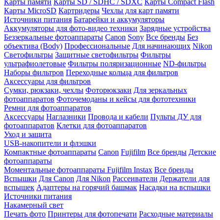
Карты памяти
Карты SD / SDHC / SDXC
Карты Compact Flash
Карты MicroSD
Картридеры
Чехлы для карт памяти
Источники питания
Батарейки и аккумуляторы
Аккумуляторы для фото-видео техники
Зарядные устройства
Беззеркальные фотоаппараты
Canon
Sony
Все бренды
Без
объектива (Body)
Профессиональные
Для начинающих
Nikon
Светофильтры
Защитные светофильтры
Фильтры
ультрафиолетовые
Фильтры поляризационные
ND-фильтры
Наборы фильтров
Переходные кольца для фильтров
Аксессуары для фильтров
Сумки, рюкзаки, чехлы
Фоторюкзаки
Для зеркальных
фотоаппаратов
Фоточемоданы и кейсы для фототехники
Ремни для фотоаппаратов
Аксессуары
Наглазники
Провода и кабели
Пульты ДУ для
фотоаппаратов
Клетки для фотоаппаратов
Уход и защита
USB-накопители и флэшки
Компактные фотоаппараты
Canon
Fujifilm
Все бренды
Детские
фотоаппараты
Моментальные фотоаппараты
Fujifilm Instax
Все бренды
Вспышки
Для Canon
Для Nikon
Рассеиватели
Держатели для
вспышек
Адаптеры на горячий башмак
Насадки на вспышки
Источники питания
Накамерный свет
Печать фото
Принтеры для фотопечати
Расходные материалы