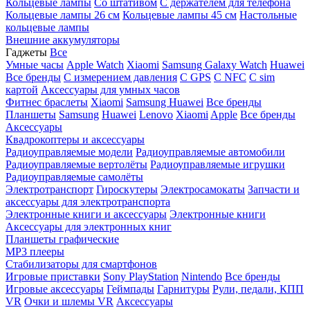
Кольцевые лампы
Со штативом
C держателем для телефона
Кольцевые лампы 26 см
Кольцевые лампы 45 см
Настольные
кольцевые лампы
Внешние аккумуляторы
Гаджеты
Все
Умные часы
Apple Watch
Xiaomi
Samsung Galaxy Watch
Huawei
Все бренды
C измерением давления
C GPS
C NFC
C sim
картой
Аксессуары для умных часов
Фитнес браслеты
Xiaomi
Samsung
Huawei
Все бренды
Планшеты
Samsung
Huawei
Lenovo
Xiaomi
Apple
Все бренды
Аксессуары
Квадрокоптеры и аксессуары
Радиоуправляемые модели
Радиоуправляемые автомобили
Радиоуправляемые вертолёты
Радиоуправляемые игрушки
Радиоуправляемые самолёты
Электротранспорт
Гироскутеры
Электросамокаты
Запчасти и
аксессуары для электротранспорта
Электронные книги и аксессуары
Электронные книги
Аксессуары для электронных книг
Планшеты графические
MP3 плееры
Стабилизаторы для смартфонов
Игровые приставки
Sony PlayStation
Nintendo
Все бренды
Игровые аксессуары
Геймпады
Гарнитуры
Рули, педали, КПП
VR
Очки и шлемы VR
Аксессуары