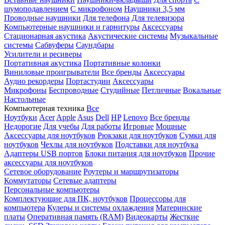
шумоподавлением
С микрофоном
Наушники 3,5 мм
Проводные наушники
Для телефона
Для телевизора
Компьютерные наушники и гарнитуры
Аксессуары
Стационарная акустика
Акустические системы
Музыкальные
системы
Сабвуферы
Саундбары
Усилители и ресиверы
Портативная акустика
Портативные колонки
Виниловые проигрыватели
Все бренды
Аксессуары
Аудио рекордеры
Портастудии
Аксессуары
Микрофоны
Беспроводные
Студийные
Петличные
Вокальные
Настольные
Компьютерная техника
Все
Ноутбуки
Acer
Apple
Asus
Dell
HP
Lenovo
Все бренды
Недорогие
Для учебы
Для работы
Игровые
Мощные
Аксессуары для ноутбуков
Рюкзаки для ноутбуков
Сумки для
ноутбуков
Чехлы для ноутбуков
Подставки для ноутбука
Адаптеры USB портов
Блоки питания для ноутбуков
Прочие
аксессуары для ноутбуков
Сетевое оборудование
Роутеры и маршрутизаторы
Коммутаторы
Сетевые адаптеры
Персональные компьютеры
Комплектующие для ПК, ноутбуков
Процессоры для
компьютера
Кулеры и системы охлаждения
Материнские
платы
Оперативная память (RAM)
Видеокарты
Жесткие