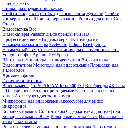
Спецэффекты
Столы для предметной съемки
Стойки и журавли
Стойки для освещения
Журавли
Стойки
универсальные
Штанги, перекладины
Ролики для стоек
Си-
Стенды
Видеосъемка
Все
Видеокамеры
Panasonic
Все бренды
Full HD
Профессиональные
Видеокамеры 4K
Недорогие
Накамерные мониторы
Feelworld
Lilliput
Все бренды
Накамерный свет
Системы питания для накамерного света
Yongnuo
Fujimi
Aputure
Все бренды
Штативы и моноподы для видеосъемки
Видеоголовы
Видеоштативы
Моноподы для видеосъемки
Площадки для
видеоголов
Хромакей фоны
Источники питания
Экшн камеры
GoPro
SJCAM
Insta 360
DJI
Все бренды
4K Ultra
HD
Недорогие
Водонепроницаемые
Крепления для экшн
камер
Аксессуары для экшн камер
Микрофоны для видеокамер
Аксессуары для видео
микрофонов
Кольцевые лампы
Со штативом
C держателем для телефона
Кольцевые лампы 26 см
Кольцевые лампы 45 см
Настольные
кольцевые лампы
Риги и плечевые упоры
Наплечные штативы
Держатели и