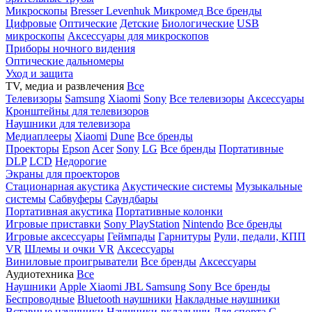
Микроскопы
Bresser
Levenhuk
Микромед
Все бренды
Цифровые
Оптические
Детские
Биологические
USB
микроскопы
Аксессуары для микроскопов
Приборы ночного видения
Оптические дальномеры
Уход и защита
TV, медиа и развлечения
Все
Телевизоры
Samsung
Xiaomi
Sony
Все телевизоры
Аксессуары
Кронштейны для телевизоров
Наушники для телевизора
Медиаплееры
Xiaomi
Dune
Все бренды
Проекторы
Epson
Acer
Sony
LG
Все бренды
Портативные
DLP
LCD
Недорогие
Экраны для проекторов
Стационарная акустика
Акустические системы
Музыкальные
системы
Сабвуферы
Саундбары
Портативная акустика
Портативные колонки
Игровые приставки
Sony PlayStation
Nintendo
Все бренды
Игровые аксессуары
Геймпады
Гарнитуры
Рули, педали, КПП
VR
Шлемы и очки VR
Аксессуары
Виниловые проигрыватели
Все бренды
Аксессуары
Аудиотехника
Все
Наушники
Apple
Xiaomi
JBL
Samsung
Sony
Все бренды
Беспроводные
Bluetooth наушники
Накладные наушники
Вставные наушники
Наушники-вкладыши
Для спорта
С