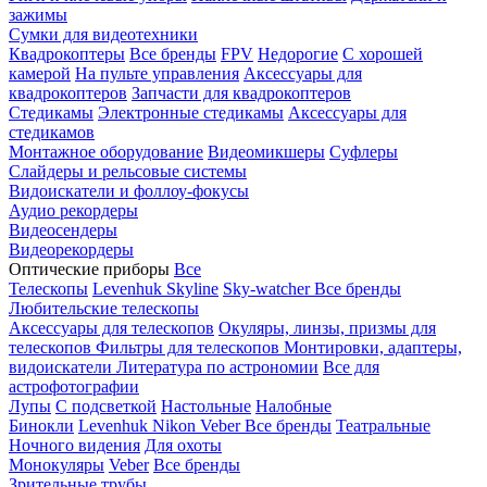
зажимы
Сумки для видеотехники
Квадрокоптеры
Все бренды
FPV
Недорогие
С хорошей
камерой
На пульте управления
Аксессуары для
квадрокоптеров
Запчасти для квадрокоптеров
Стедикамы
Электронные стедикамы
Аксессуары для
стедикамов
Монтажное оборудование
Видеомикшеры
Суфлеры
Слайдеры и рельсовые системы
Видоискатели и фоллоу-фокусы
Аудио рекордеры
Видеосендеры
Видеорекордеры
Оптические приборы
Все
Телескопы
Levenhuk Skyline
Sky-watcher
Все бренды
Любительские телескопы
Аксессуары для телескопов
Окуляры, линзы, призмы для
телескопов
Фильтры для телескопов
Монтировки, адаптеры,
видоискатели
Литература по астрономии
Все для
астрофотографии
Лупы
С подсветкой
Настольные
Налобные
Бинокли
Levenhuk
Nikon
Veber
Все бренды
Театральные
Ночного видения
Для охоты
Монокуляры
Veber
Все бренды
Зрительные трубы