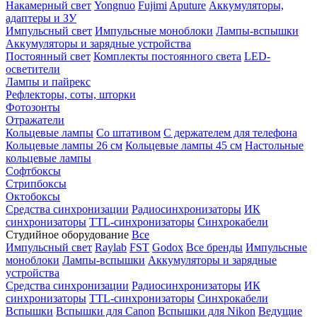
Накамерный свет
Yongnuo
Fujimi
Aputure
Аккумуляторы,
адаптеры и ЗУ
Импульсный свет
Импульсные моноблоки
Лампы-вспышки
Аккумуляторы и зарядные устройства
Постоянный свет
Комплекты постоянного света
LED-
осветители
Лампы и пайрекс
Рефлекторы, соты, шторки
Фотозонты
Отражатели
Кольцевые лампы
Со штативом
С держателем для телефона
Кольцевые лампы 26 см
Кольцевые лампы 45 см
Настольные
кольцевые лампы
Софтбоксы
Стрипбоксы
Октобоксы
Средства синхронизации
Радиосинхронизаторы
ИК
синхронизаторы
TTL-синхронизаторы
Синхрокабели
Студийное оборудование
Все
Импульсный свет
Raylab
FST
Godox
Все бренды
Импульсные
моноблоки
Лампы-вспышки
Аккумуляторы и зарядные
устройства
Средства синхронизации
Радиосинхронизаторы
ИК
синхронизаторы
TTL-синхронизаторы
Синхрокабели
Вспышки
Вспышки для Canon
Вспышки для Nikon
Ведущие