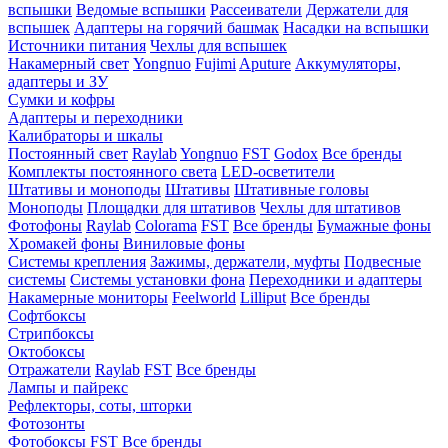
вспышки
Ведомые вспышки
Рассеиватели
Держатели для
вспышек
Адаптеры на горячий башмак
Насадки на вспышки
Источники питания
Чехлы для вспышек
Накамерный свет
Yongnuo
Fujimi
Aputure
Аккумуляторы,
адаптеры и ЗУ
Сумки и кофры
Адаптеры и переходники
Калибраторы и шкалы
Постоянный свет
Raylab
Yongnuo
FST
Godox
Все бренды
Комплекты постоянного света
LED-осветители
Штативы и моноподы
Штативы
Штативные головы
Моноподы
Площадки для штативов
Чехлы для штативов
Фотофоны
Raylab
Colorama
FST
Все бренды
Бумажные фоны
Хромакей фоны
Виниловые фоны
Системы крепления
Зажимы, держатели, муфты
Подвесные
системы
Системы установки фона
Переходники и адаптеры
Накамерные мониторы
Feelworld
Lilliput
Все бренды
Софтбоксы
Стрипбоксы
Октобоксы
Отражатели
Raylab
FST
Все бренды
Лампы и пайрекс
Рефлекторы, соты, шторки
Фотозонты
Фотобоксы
FST
Все бренды