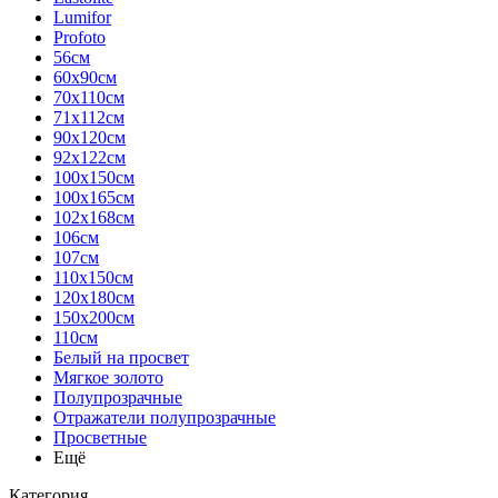
Lumifor
Profoto
56см
60х90см
70х110см
71х112см
90х120см
92х122см
100х150см
100х165см
102х168см
106см
107см
110х150см
120х180см
150х200см
110см
Белый на просвет
Мягкое золото
Полупрозрачные
Отражатели полупрозрачные
Просветные
Ещё
Категория