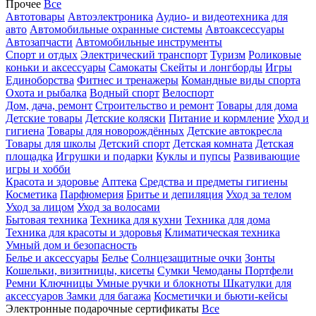
Прочее
Все
Автотовары
Автоэлектроника
Аудио- и видеотехника для
авто
Автомобильные охранные системы
Автоаксессуары
Автозапчасти
Автомобильные инструменты
Спорт и отдых
Электрический транспорт
Туризм
Роликовые
коньки и аксессуары
Самокаты
Скейты и лонгборды
Игры
Единоборства
Фитнес и тренажеры
Командные виды спорта
Охота и рыбалка
Водный спорт
Велоспорт
Дом, дача, ремонт
Строительство и ремонт
Товары для дома
Детские товары
Детские коляски
Питание и кормление
Уход и
гигиена
Товары для новорождённых
Детские автокресла
Товары для школы
Детский спорт
Детская комната
Детская
площадка
Игрушки и подарки
Куклы и пупсы
Развивающие
игры и хобби
Красота и здоровье
Аптека
Средства и предметы гигиены
Косметика
Парфюмерия
Бритье и депиляция
Уход за телом
Уход за лицом
Уход за волосами
Бытовая техника
Техника для кухни
Техника для дома
Техника для красоты и здоровья
Климатическая техника
Умный дом и безопасность
Белье и аксессуары
Белье
Солнцезащитные очки
Зонты
Кошельки, визитницы, кисеты
Сумки
Чемоданы
Портфели
Ремни
Ключницы
Умные ручки и блокноты
Шкатулки для
аксессуаров
Замки для багажа
Косметички и бьюти-кейсы
Электронные подарочные сертификаты
Все