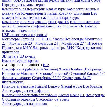
диски, SSD
Звуковые карты
Блоки питания для компьютера
Корпуса для компьютеров
Компьютерная периферия
Клавиатуры
Комплекты мышь и
клавиатура
Компьютерные мыши
Коврики для мыши
Веб
камеры
Компьютерные наушники и гарнитуры
Компьютерные микрофоны
ИБП для ПК
Внешние жесткие
диски
Планшеты графические
Очки и шлемы VR
Кабели,
разъемы, переходники
USB-накопители и флэшки
Мониторы
Samsung
LG
DELL
Xiaomi
Все бренды
Мониторы
22 "
Мониторы 23 "
Мониторы 24 "
Мониторы 27 "
Игровые
Принтеры и МФУ
Лазерные принтеры
МФУ
Картриджи для
принтеров
3D печать
3D ручки
Компьютерные кресла
Смартфоны и планшеты
Все
Смартфоны
Apple iPhone
Samsung
Xiaomi
Realme
Все бренды
Недорогие
Мощные
С хорошей камерой
С мощной батареей
С
большим экраном
Смартфоны 32 Гб
Смартфоны 64 Гб
Флагманские
Планшеты
Samsung
Huawei
Lenovo
Xiaomi
Apple
Все бренды
Аксессуары для смартфонов
Кнопочные мобильные телефоны
Alcatel
Nokia
F+
Все бренды
С большим экраном
С хорошей батареей
Аксессуары для планшетов