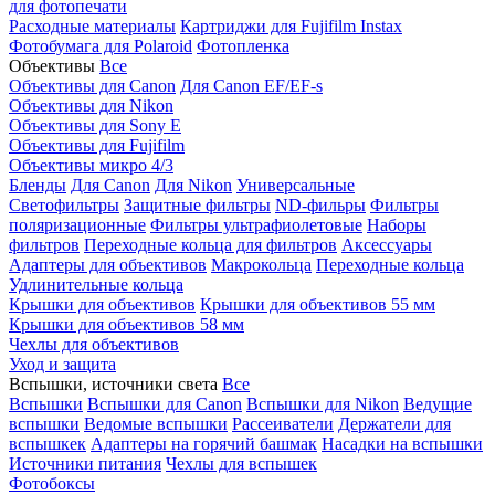
для фотопечати
Расходные материалы
Картриджи для Fujifilm Instax
Фотобумага для Polaroid
Фотопленка
Объективы
Все
Объективы для Canon
Для Canon EF/EF-s
Объективы для Nikon
Объективы для Sony E
Объективы для Fujifilm
Объективы микро 4/3
Бленды
Для Canon
Для Nikon
Универсальные
Светофильтры
Защитные фильтры
ND-фильры
Фильтры
поляризационные
Фильтры ультрафиолетовые
Наборы
фильтров
Переходные кольца для фильтров
Аксессуары
Адаптеры для объективов
Макрокольца
Переходные кольца
Удлинительные кольца
Крышки для объективов
Крышки для объективов 55 мм
Крышки для объективов 58 мм
Чехлы для объективов
Уход и защита
Вспышки, источники света
Все
Вспышки
Вспышки для Canon
Вспышки для Nikon
Ведущие
вспышки
Ведомые вспышки
Рассеиватели
Держатели для
вспышкек
Адаптеры на горячий башмак
Насадки на вспышки
Источники питания
Чехлы для вспышек
Фотобоксы