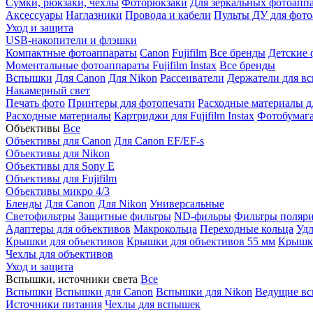
Сумки, рюкзаки, чехлы
Фоторюкзаки
Для зеркальных фотоапп
Аксессуары
Наглазники
Провода и кабели
Пульты ДУ для фото
Уход и защита
USB-накопители и флэшки
Компактные фотоаппараты
Canon
Fujifilm
Все бренды
Детские 
Моментальные фотоаппараты
Fujifilm Instax
Все бренды
Вспышки
Для Canon
Для Nikon
Рассеиватели
Держатели для в
Накамерный свет
Печать фото
Принтеры для фотопечати
Расходные материалы д
Расходные материалы
Картриджи для Fujifilm Instax
Фотобумага 
Объективы
Все
Объективы для Canon
Для Canon EF/EF-s
Объективы для Nikon
Объективы для Sony E
Объективы для Fujifilm
Объективы микро 4/3
Бленды
Для Canon
Для Nikon
Универсальные
Светофильтры
Защитные фильтры
ND-фильры
Фильтры поляр
Адаптеры для объективов
Макрокольца
Переходные кольца
Удл
Крышки для объективов
Крышки для объективов 55 мм
Крышки
Чехлы для объективов
Уход и защита
Вспышки, источники света
Все
Вспышки
Вспышки для Canon
Вспышки для Nikon
Ведущие в
Источники питания
Чехлы для вспышек