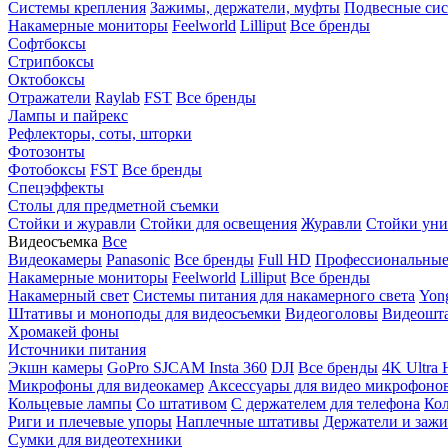
Системы крепления
Зажимы, держатели, муфты
Подвесные си
Накамерные мониторы
Feelworld
Lilliput
Все бренды
Софтбоксы
Стрипбоксы
Октобоксы
Отражатели
Raylab
FST
Все бренды
Лампы и пайрекс
Рефлекторы, соты, шторки
Фотозонты
Фотобоксы
FST
Все бренды
Спецэффекты
Столы для предметной съемки
Стойки и журавли
Стойки для освещения
Журавли
Стойки уни
Видеосъемка
Все
Видеокамеры
Panasonic
Все бренды
Full HD
Профессиональны
Накамерные мониторы
Feelworld
Lilliput
Все бренды
Накамерный свет
Системы питания для накамерного света
Yon
Штативы и моноподы для видеосъемки
Видеоголовы
Видеошт
Хромакей фоны
Источники питания
Экшн камеры
GoPro
SJCAM
Insta 360
DJI
Все бренды
4K Ultra
Микрофоны для видеокамер
Аксессуары для видео микрофоно
Кольцевые лампы
Со штативом
C держателем для телефона
Кол
Риги и плечевые упоры
Наплечные штативы
Держатели и заж
Сумки для видеотехники