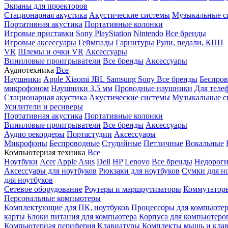
Экраны для проекторов
Стационарная акустика
Акустические системы
Музыкальные с
Портативная акустика
Портативные колонки
Игровые приставки
Sony PlayStation
Nintendo
Все бренды
Игровые аксессуары
Геймпады
Гарнитуры
Рули, педали, КПП
VR
Шлемы и очки VR
Аксессуары
Виниловые проигрыватели
Все бренды
Аксессуары
Аудиотехника
Все
Наушники
Apple
Xiaomi
JBL
Samsung
Sony
Все бренды
Беспро
микрофоном
Наушники 3,5 мм
Проводные наушники
Для теле
Стационарная акустика
Акустические системы
Музыкальные с
Усилители и ресиверы
Портативная акустика
Портативные колонки
Виниловые проигрыватели
Все бренды
Аксессуары
Аудио рекордеры
Портастудии
Аксессуары
Микрофоны
Беспроводные
Студийные
Петличные
Вокальные
Компьютерная техника
Все
Ноутбуки
Acer
Apple
Asus
Dell
HP
Lenovo
Все бренды
Недороги
Аксессуары для ноутбуков
Рюкзаки для ноутбуков
Сумки для н
для ноутбуков
Сетевое оборудование
Роутеры и маршрутизаторы
Коммутатор
Персональные компьютеры
Комплектующие для ПК, ноутбуков
Процессоры для компьюте
карты
Блоки питания для компьютера
Корпуса для компьютеро
Компьютерная периферия
Клавиатуры
Комплекты мышь и клав