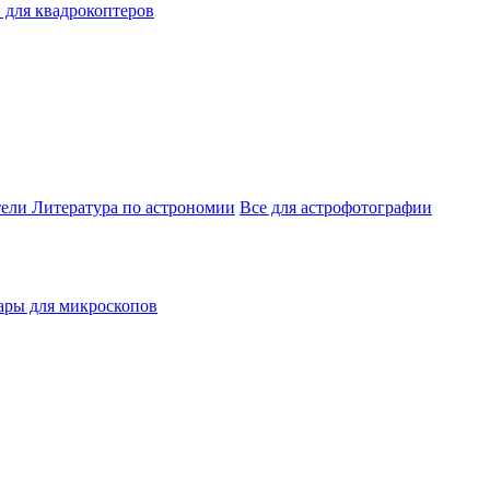
 для квадрокоптеров
тели
Литература по астрономии
Все для астрофотографии
ары для микроскопов