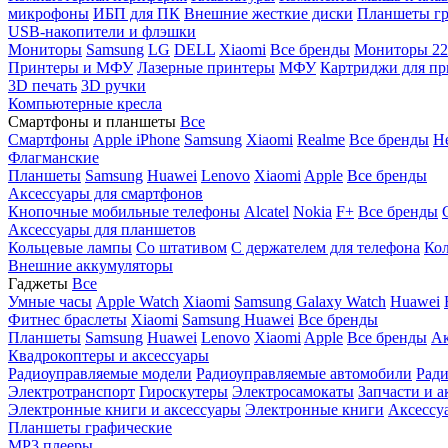
микрофоны
ИБП для ПК
Внешние жесткие диски
Планшеты гр
USB-накопители и флэшки
Мониторы
Samsung
LG
DELL
Xiaomi
Все бренды
Мониторы 22
Принтеры и МФУ
Лазерные принтеры
МФУ
Картриджи для пр
3D печать
3D ручки
Компьютерные кресла
Смартфоны и планшеты
Все
Смартфоны
Apple iPhone
Samsung
Xiaomi
Realme
Все бренды
Н
Флагманские
Планшеты
Samsung
Huawei
Lenovo
Xiaomi
Apple
Все бренды
Аксессуары для смартфонов
Кнопочные мобильные телефоны
Alcatel
Nokia
F+
Все бренды
Аксессуары для планшетов
Кольцевые лампы
Со штативом
C держателем для телефона
Кол
Внешние аккумуляторы
Гаджеты
Все
Умные часы
Apple Watch
Xiaomi
Samsung Galaxy Watch
Huawei
Фитнес браслеты
Xiaomi
Samsung
Huawei
Все бренды
Планшеты
Samsung
Huawei
Lenovo
Xiaomi
Apple
Все бренды
Ак
Квадрокоптеры и аксессуары
Радиоуправляемые модели
Радиоуправляемые автомобили
Ради
Электротранспорт
Гироскутеры
Электросамокаты
Запчасти и а
Электронные книги и аксессуары
Электронные книги
Аксессу
Планшеты графические
MP3 плееры