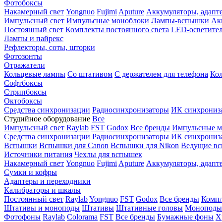
Фотобоксы
Накамерный свет
Yongnuo
Fujimi
Aputure
Аккумуляторы, адапт
Импульсный свет
Импульсные моноблоки
Лампы-вспышки
Ак
Постоянный свет
Комплекты постоянного света
LED-осветите
Лампы и пайрекс
Рефлекторы, соты, шторки
Фотозонты
Отражатели
Кольцевые лампы
Со штативом
С держателем для телефона
Кол
Софтбоксы
Стрипбоксы
Октобоксы
Средства синхронизации
Радиосинхронизаторы
ИК синхрониз
Студийное оборудование
Все
Импульсный свет
Raylab
FST
Godox
Все бренды
Импульсные м
Средства синхронизации
Радиосинхронизаторы
ИК синхрониз
Вспышки
Вспышки для Canon
Вспышки для Nikon
Ведущие в
Источники питания
Чехлы для вспышек
Накамерный свет
Yongnuo
Fujimi
Aputure
Аккумуляторы, адапт
Сумки и кофры
Адаптеры и переходники
Калибраторы и шкалы
Постоянный свет
Raylab
Yongnuo
FST
Godox
Все бренды
Компл
Штативы и моноподы
Штативы
Штативные головы
Моноподы
Фотофоны
Raylab
Colorama
FST
Все бренды
Бумажные фоны
Х