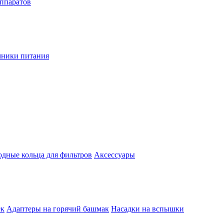
аппаратов
чники питания
одные кольца для фильтров
Аксессуары
ек
Адаптеры на горячий башмак
Насадки на вспышки