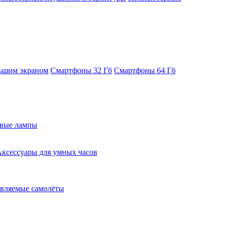
ьшим экраном
Смартфоны 32 Гб
Смартфоны 64 Гб
евые лампы
ксессуары для умных часов
вляемые самолёты