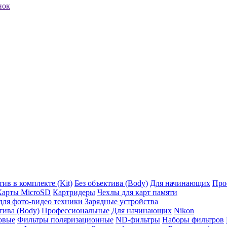
нок
ив в комплекте (Kit)
Без объектива (Body)
Для начинающих
Про
Карты MicroSD
Картридеры
Чехлы для карт памяти
ля фото-видео техники
Зарядные устройства
тива (Body)
Профессиональные
Для начинающих
Nikon
овые
Фильтры поляризационные
ND-фильтры
Наборы фильтров