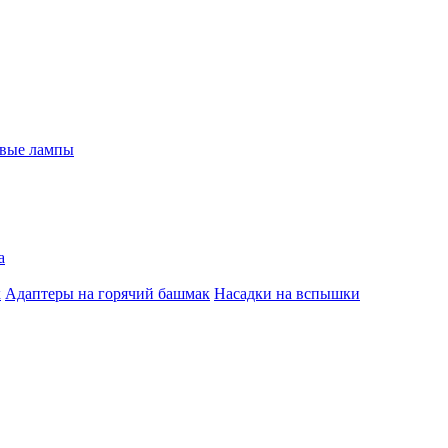
евые лампы
а
к
Адаптеры на горячий башмак
Насадки на вспышки