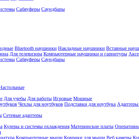
истемы
Сабвуферы
Саундбары
водные
Bluetooth наушники
Накладные наушники
Вставные нау
фона
Для телевизора
Компьютерные наушники и гарнитуры
Аксе
истемы
Сабвуферы
Саундбары
Настольные
е
Для учебы
Для работы
Игровые
Мощные
оутбуков
Чехлы для ноутбуков
Подставки для ноутбука
Адаптеры
ы
Сетевые адаптеры
ра
Кулеры и системы охлаждения
Материнские платы
Оперативн
в
иатура
Компьютерные мыши
Коврики для мыши
Веб камеры
Ко