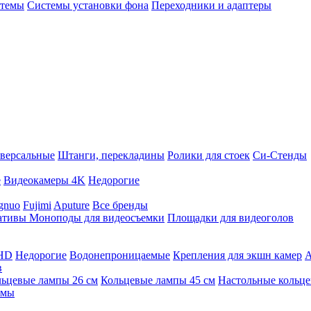
стемы
Системы установки фона
Переходники и адаптеры
версальные
Штанги, перекладины
Ролики для стоек
Си-Стенды
е
Видеокамеры 4K
Недорогие
gnuo
Fujimi
Aputure
Все бренды
ативы
Моноподы для видеосъемки
Площадки для видеоголов
 HD
Недорогие
Водонепроницаемые
Крепления для экшн камер
А
в
ьцевые лампы 26 см
Кольцевые лампы 45 см
Настольные кольц
имы