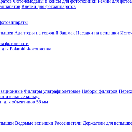
аратов
Фоточемоданы и кейсы для фототехники
Ремни для фото
аппаратов
Клетки для фотоаппаратов
фотоаппараты
спышек
Адаптеры на горячий башмак
Насадки на вспышки
Исто
ля фотопечати
для Polaroid
Фотопленка
изационные
Фильтры ультрафиолетовые
Наборы фильтров
Перех
инительные кольца
 для объективов 58 мм
спышки
Ведомые вспышки
Рассеиватели
Держатели для вспышк