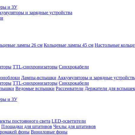
еры и ЗУ
кумуляторы и зарядные устройства
ли
ьцевые лампы 26 см
Кольцевые лампы 45 см
Настольные кольц
аторы
TTL-синхронизаторы
Синхрокабели
оноблоки
Лампы-вспышки
Аккумуляторы и зарядные устройств
аторы
TTL-синхронизаторы
Синхрокабели
спышки
Ведомые вспышки
Рассеиватели
Держатели для вспыше
еры и ЗУ
екты постоянного света
LED-осветители
Площадки для штативов
Чехлы для штативов
ромакей фоны
Виниловые фоны