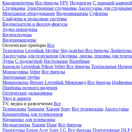
Квадрокоптеры
Все бренды
FPV
Недорогие
С хорошей камеро
Стедикамы
Электронные стедикамы
Аксессуары для стедикам
Монтажное оборудование
Видеомикшеры
Суфлеры
Слайдеры и рельсовые системы
Видоискатели и фоллоу-фокусы
Аудио рекордеры
Видеосендеры
Видеорекордеры
Оптические приборы
Все
Телескопы
Levenhuk Skyline
Sky-watcher
Все бренды
Любительс
Аксессуары для телескопов
Окуляры, линзы, призмы для телес
Лупы
С подсветкой
Настольные
Налобные
Бинокли
Levenhuk
Nikon
Veber
Все бренды
Театральные
Ночно
Монокуляры
Veber
Все бренды
Зрительные трубы
Микроскопы
Bresser
Levenhuk
Микромед
Все бренды
Цифровы
Приборы ночного видения
Оптические дальномеры
Уход и защита
TV, медиа и развлечения
Все
Телевизоры
Samsung
Xiaomi
Sony
Все телевизоры
Аксессуары
Кронштейны для телевизоров
Наушники для телевизора
Медиаплееры
Xiaomi
Dune
Все бренды
Проекторы
Epson
Acer
Sony
LG
Все бренды
Портативные
DLP