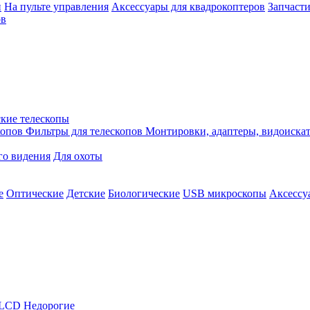
й
На пульте управления
Аксессуары для квадрокоптеров
Запчасти
ов
кие телескопы
копов
Фильтры для телескопов
Монтировки, адаптеры, видоиска
го видения
Для охоты
е
Оптические
Детские
Биологические
USB микроскопы
Аксессу
LCD
Недорогие