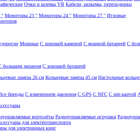
афические
Очки и шлемы VR
Кабели, разъемы, переходники
 "
Мониторы 23 "
Мониторы 24 "
Мониторы 27 "
Игровые
интеров
едорогие
Мощные
С хорошей камерой
С мощной батареей
С бол
С большим экраном
С хорошей батареей
ьцевые лампы 26 см
Кольцевые лампы 45 см
Настольные кольц
Все бренды
C измерением давления
C GPS
C NFC
C sim картой
А
сессуары
оуправляемые вертолёты
Радиоуправляемые игрушки
Радиоупра
ксессуары для электротранспорта
ары для электронных книг