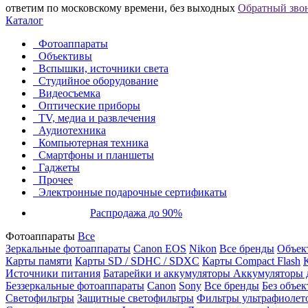
ответим по московскому времени, без выходных
Обратный зво
Каталог
Фотоаппараты
Объективы
Вспышки, источники света
Студийное оборудование
Видеосъемка
Оптические приборы
TV, медиа и развлечения
Аудиотехника
Компьютерная техника
Смартфоны и планшеты
Гаджеты
Прочее
Электронные подарочные сертификаты
Распродажа до 90%
Фотоаппараты
Все
Зеркальные фотоаппараты
Canon EOS
Nikon
Все бренды
Объект
Карты памяти
Карты SD / SDHC / SDXC
Карты Compact Flash
Источники питания
Батарейки и аккумуляторы
Аккумуляторы д
Беззеркальные фотоаппараты
Canon
Sony
Все бренды
Без объек
Светофильтры
Защитные светофильтры
Фильтры ультрафиолет