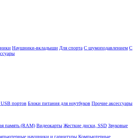
шники
Наушники-вкладыши
Для спорта
С шумоподавлением
С
ссуары
 USB портов
Блоки питания для ноутбуков
Прочие аксессуары
ая память (RAM)
Видеокарты
Жесткие диски, SSD
Звуковые
мпьютерные наушники и гарнитуры
Компьютерные