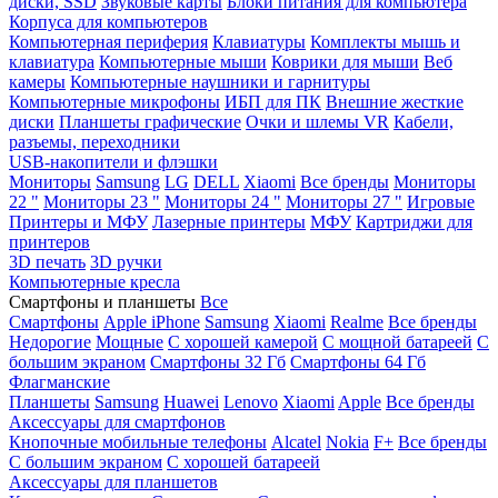
диски, SSD
Звуковые карты
Блоки питания для компьютера
Корпуса для компьютеров
Компьютерная периферия
Клавиатуры
Комплекты мышь и
клавиатура
Компьютерные мыши
Коврики для мыши
Веб
камеры
Компьютерные наушники и гарнитуры
Компьютерные микрофоны
ИБП для ПК
Внешние жесткие
диски
Планшеты графические
Очки и шлемы VR
Кабели,
разъемы, переходники
USB-накопители и флэшки
Мониторы
Samsung
LG
DELL
Xiaomi
Все бренды
Мониторы
22 "
Мониторы 23 "
Мониторы 24 "
Мониторы 27 "
Игровые
Принтеры и МФУ
Лазерные принтеры
МФУ
Картриджи для
принтеров
3D печать
3D ручки
Компьютерные кресла
Смартфоны и планшеты
Все
Смартфоны
Apple iPhone
Samsung
Xiaomi
Realme
Все бренды
Недорогие
Мощные
С хорошей камерой
С мощной батареей
С
большим экраном
Смартфоны 32 Гб
Смартфоны 64 Гб
Флагманские
Планшеты
Samsung
Huawei
Lenovo
Xiaomi
Apple
Все бренды
Аксессуары для смартфонов
Кнопочные мобильные телефоны
Alcatel
Nokia
F+
Все бренды
С большим экраном
С хорошей батареей
Аксессуары для планшетов