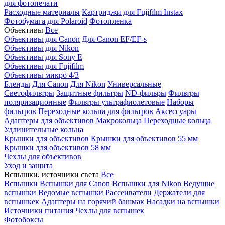
для фотопечати
Расходные материалы
Картриджи для Fujifilm Instax
Фотобумага для Polaroid
Фотопленка
Объективы
Все
Объективы для Canon
Для Canon EF/EF-s
Объективы для Nikon
Объективы для Sony E
Объективы для Fujifilm
Объективы микро 4/3
Бленды
Для Canon
Для Nikon
Универсальные
Светофильтры
Защитные фильтры
ND-фильры
Фильтры
поляризационные
Фильтры ультрафиолетовые
Наборы
фильтров
Переходные кольца для фильтров
Аксессуары
Адаптеры для объективов
Макрокольца
Переходные кольца
Удлинительные кольца
Крышки для объективов
Крышки для объективов 55 мм
Крышки для объективов 58 мм
Чехлы для объективов
Уход и защита
Вспышки, источники света
Все
Вспышки
Вспышки для Canon
Вспышки для Nikon
Ведущие
вспышки
Ведомые вспышки
Рассеиватели
Держатели для
вспышкек
Адаптеры на горячий башмак
Насадки на вспышки
Источники питания
Чехлы для вспышек
Фотобоксы