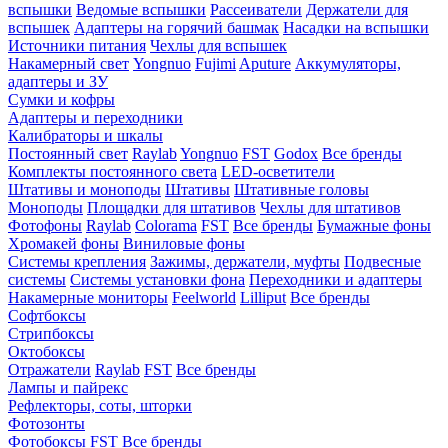
вспышки
Ведомые вспышки
Рассеиватели
Держатели для
вспышек
Адаптеры на горячий башмак
Насадки на вспышки
Источники питания
Чехлы для вспышек
Накамерный свет
Yongnuo
Fujimi
Aputure
Аккумуляторы,
адаптеры и ЗУ
Сумки и кофры
Адаптеры и переходники
Калибраторы и шкалы
Постоянный свет
Raylab
Yongnuo
FST
Godox
Все бренды
Комплекты постоянного света
LED-осветители
Штативы и моноподы
Штативы
Штативные головы
Моноподы
Площадки для штативов
Чехлы для штативов
Фотофоны
Raylab
Colorama
FST
Все бренды
Бумажные фоны
Хромакей фоны
Виниловые фоны
Системы крепления
Зажимы, держатели, муфты
Подвесные
системы
Системы установки фона
Переходники и адаптеры
Накамерные мониторы
Feelworld
Lilliput
Все бренды
Софтбоксы
Стрипбоксы
Октобоксы
Отражатели
Raylab
FST
Все бренды
Лампы и пайрекс
Рефлекторы, соты, шторки
Фотозонты
Фотобоксы
FST
Все бренды