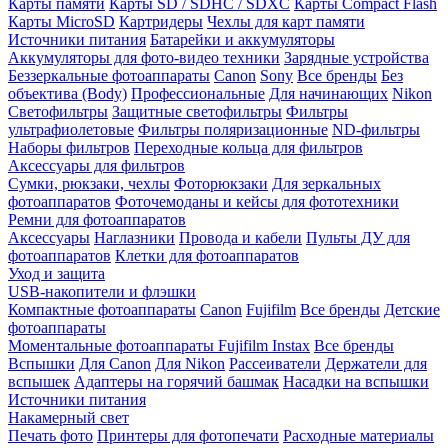
Карты памяти
Карты SD / SDHC / SDXC
Карты Compact Flash
Карты MicroSD
Картридеры
Чехлы для карт памяти
Источники питания
Батарейки и аккумуляторы
Аккумуляторы для фото-видео техники
Зарядные устройства
Беззеркальные фотоаппараты
Canon
Sony
Все бренды
Без
объектива (Body)
Профессиональные
Для начинающих
Nikon
Светофильтры
Защитные светофильтры
Фильтры
ультрафиолетовые
Фильтры поляризационные
ND-фильтры
Наборы фильтров
Переходные кольца для фильтров
Аксессуары для фильтров
Сумки, рюкзаки, чехлы
Фоторюкзаки
Для зеркальных
фотоаппаратов
Фоточемоданы и кейсы для фототехники
Ремни для фотоаппаратов
Аксессуары
Наглазники
Провода и кабели
Пульты ДУ для
фотоаппаратов
Клетки для фотоаппаратов
Уход и защита
USB-накопители и флэшки
Компактные фотоаппараты
Canon
Fujifilm
Все бренды
Детские
фотоаппараты
Моментальные фотоаппараты
Fujifilm Instax
Все бренды
Вспышки
Для Canon
Для Nikon
Рассеиватели
Держатели для
вспышек
Адаптеры на горячий башмак
Насадки на вспышки
Источники питания
Накамерный свет
Печать фото
Принтеры для фотопечати
Расходные материалы