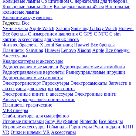
Кольцевые лампы
Со штативом
C держателем для телефона
Кольцевые лампы 26 см
Кольцевые лампы 45 см
Настольные
кольцевые лампы
Внешние аккумуляторы
Гаджеты
Все
Умные часы
Apple Watch
Xiaomi
Samsung Galaxy Watch
Huawei
Все бренды
C измерением давления
C GPS
C NFC
C sim
картой
Аксессуары для умных часов
Фитнес браслеты
Xiaomi
Samsung
Huawei
Все бренды
Планшеты
Samsung
Huawei
Lenovo
Xiaomi
Apple
Все бренды
Аксессуары
Квадрокоптеры и аксессуары
Радиоуправляемые модели
Радиоуправляемые автомобили
Радиоуправляемые вертолёты
Радиоуправляемые игрушки
Радиоуправляемые самолёты
Электротранспорт
Гироскутеры
Электросамокаты
Запчасти и
аксессуары для электротранспорта
Электронные книги и аксессуары
Электронные книги
Аксессуары для электронных книг
Планшеты графические
MP3 плееры
Стабилизаторы для смартфонов
Игровые приставки
Sony PlayStation
Nintendo
Все бренды
Игровые аксессуары
Геймпады
Гарнитуры
Рули, педали, КПП
VR
Очки и шлемы VR
Аксессуары