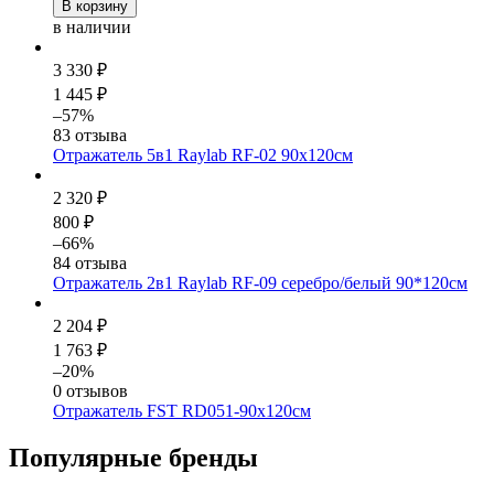
В корзину
в наличии
3 330 ₽
1 445 ₽
–57%
83 отзыва
Отражатель 5в1 Raylab RF-02 90x120см
2 320 ₽
800 ₽
–66%
84 отзыва
Отражатель 2в1 Raylab RF-09 серебро/белый 90*120см
2 204 ₽
1 763 ₽
–20%
0 отзывов
Отражатель FST RD051-90х120см
Популярные бренды