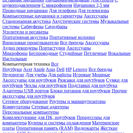
шумоподавлением
С микрофоном
Наушники 3,5 мм
Проводные наушники
Для телефона
Для телевизора
Компьютерные наушники и гарнитуры
Аксессуары
Стационарная акустика
Акустические системы
Музыкальные
системы
Сабвуферы
Саундбары
Усилители и ресиверы
Портативная акустика
Портативные колонки
Виниловые проигрыватели
Все бренды
Аксессуары
Аудио рекордеры
Портастудии
Аксессуары
Микрофоны
Беспроводные
Студийные
Петличные
Вокальные
Настольные
Компьютерная техника
Все
Ноутбуки
Acer
Apple
Asus
Dell
HP
Lenovo
Все бренды
Недорогие
Для учебы
Для работы
Игровые
Мощные
Аксессуары для ноутбуков
Рюкзаки для ноутбуков
Сумки для
ноутбуков
Чехлы для ноутбуков
Подставки для ноутбука
Адаптеры USB портов
Блоки питания для ноутбуков
Прочие
аксессуары для ноутбуков
Сетевое оборудование
Роутеры и маршрутизаторы
Коммутаторы
Сетевые адаптеры
Персональные компьютеры
Комплектующие для ПК, ноутбуков
Процессоры для
компьютера
Кулеры и системы охлаждения
Материнские
платы
Оперативная память (RAM)
Видеокарты
Жесткие