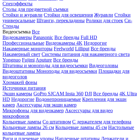
Спецэффекты
Столы для предметной съемки
Стойки и журавли
Стойки для освещения
Журавли
Стойки
универсальные
Штанги, перекладины
Ролики для стоек
Си-
Стенды
Видеосъемка
Все
Видеокамеры
Panasonic
Все бренды
Full HD
Профессиональные
Видеокамеры 4K
Недорогие
Накамерные мониторы
Feelworld
Lilliput
Все бренды
Накамерный свет
Системы питания для накамерного света
Yongnuo
Fujimi
Aputure
Все бренды
Штативы и моноподы для видеосъемки
Видеоголовы
Видеоштативы
Моноподы для видеосъемки
Площадки для
видеоголов
Хромакей фоны
Источники питания
Экшн камеры
GoPro
SJCAM
Insta 360
DJI
Все бренды
4K Ultra
HD
Недорогие
Водонепроницаемые
Крепления для экшн
камер
Аксессуары для экшн камер
Микрофоны для видеокамер
Аксессуары для видео
микрофонов
Кольцевые лампы
Со штативом
C держателем для телефона
Кольцевые лампы 26 см
Кольцевые лампы 45 см
Настольные
кольцевые лампы
Риги и плечевые упоры
Наплечные штативы
Держатели и