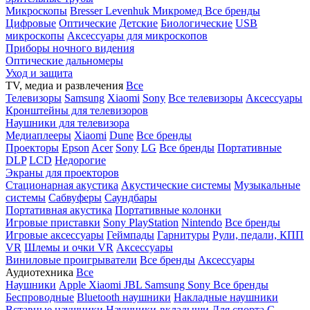
Микроскопы
Bresser
Levenhuk
Микромед
Все бренды
Цифровые
Оптические
Детские
Биологические
USB
микроскопы
Аксессуары для микроскопов
Приборы ночного видения
Оптические дальномеры
Уход и защита
TV, медиа и развлечения
Все
Телевизоры
Samsung
Xiaomi
Sony
Все телевизоры
Аксессуары
Кронштейны для телевизоров
Наушники для телевизора
Медиаплееры
Xiaomi
Dune
Все бренды
Проекторы
Epson
Acer
Sony
LG
Все бренды
Портативные
DLP
LCD
Недорогие
Экраны для проекторов
Стационарная акустика
Акустические системы
Музыкальные
системы
Сабвуферы
Саундбары
Портативная акустика
Портативные колонки
Игровые приставки
Sony PlayStation
Nintendo
Все бренды
Игровые аксессуары
Геймпады
Гарнитуры
Рули, педали, КПП
VR
Шлемы и очки VR
Аксессуары
Виниловые проигрыватели
Все бренды
Аксессуары
Аудиотехника
Все
Наушники
Apple
Xiaomi
JBL
Samsung
Sony
Все бренды
Беспроводные
Bluetooth наушники
Накладные наушники
Вставные наушники
Наушники-вкладыши
Для спорта
С