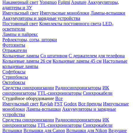
Накамерный свет
Yongnuo
Fujimi
Aputure
Аккумуляторы,
адаптеры и ЗУ
Импульсный свет
Импульсные моноблоки
Лампы-вспышки
Аккумуляторы и зарядные устройства
Постоянный свет
Комплекты постоянного света
LED-
осветители
Лампы и пайрекс
Рефлекторы, соты, шторки
Фотозонты
Отражатели
Кольцевые лампы
Со штативом
С держателем для телефона
Кольцевые лампы 26 см
Кольцевые лампы 45 см
Настольные
кольцевые лампы
Софтбоксы
Стрипбоксы
Октобоксы
Средства синхронизации
Радиосинхронизаторы
ИК
синхронизаторы
TTL-синхронизаторы
Синхрокабели
Студийное оборудование
Все
Импульсный свет
Raylab
FST
Godox
Все бренды
Импульсные
моноблоки
Лампы-вспышки
Аккумуляторы и зарядные
устройства
Средства синхронизации
Радиосинхронизаторы
ИК
синхронизаторы
TTL-синхронизаторы
Синхрокабели
Вспышки
Вспышки для Canon
Вспышки для Nikon
Ведущие