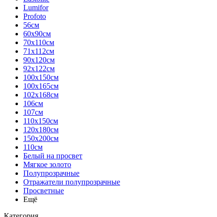
Lumifor
Profoto
56см
60х90см
70х110см
71х112см
90х120см
92х122см
100х150см
100х165см
102х168см
106см
107см
110х150см
120х180см
150х200см
110см
Белый на просвет
Мягкое золото
Полупрозрачные
Отражатели полупрозрачные
Просветные
Ещё
Категория