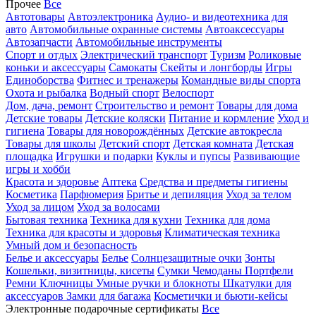
Прочее
Все
Автотовары
Автоэлектроника
Аудио- и видеотехника для
авто
Автомобильные охранные системы
Автоаксессуары
Автозапчасти
Автомобильные инструменты
Спорт и отдых
Электрический транспорт
Туризм
Роликовые
коньки и аксессуары
Самокаты
Скейты и лонгборды
Игры
Единоборства
Фитнес и тренажеры
Командные виды спорта
Охота и рыбалка
Водный спорт
Велоспорт
Дом, дача, ремонт
Строительство и ремонт
Товары для дома
Детские товары
Детские коляски
Питание и кормление
Уход и
гигиена
Товары для новорождённых
Детские автокресла
Товары для школы
Детский спорт
Детская комната
Детская
площадка
Игрушки и подарки
Куклы и пупсы
Развивающие
игры и хобби
Красота и здоровье
Аптека
Средства и предметы гигиены
Косметика
Парфюмерия
Бритье и депиляция
Уход за телом
Уход за лицом
Уход за волосами
Бытовая техника
Техника для кухни
Техника для дома
Техника для красоты и здоровья
Климатическая техника
Умный дом и безопасность
Белье и аксессуары
Белье
Солнцезащитные очки
Зонты
Кошельки, визитницы, кисеты
Сумки
Чемоданы
Портфели
Ремни
Ключницы
Умные ручки и блокноты
Шкатулки для
аксессуаров
Замки для багажа
Косметички и бьюти-кейсы
Электронные подарочные сертификаты
Все