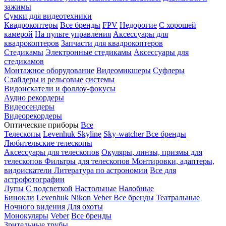
зажимы
Сумки для видеотехники
Квадрокоптеры
Все бренды
FPV
Недорогие
С хорошей
камерой
На пульте управления
Аксессуары для
квадрокоптеров
Запчасти для квадрокоптеров
Стедикамы
Электронные стедикамы
Аксессуары для
стедикамов
Монтажное оборудование
Видеомикшеры
Суфлеры
Слайдеры и рельсовые системы
Видоискатели и фоллоу-фокусы
Аудио рекордеры
Видеосендеры
Видеорекордеры
Оптические приборы
Все
Телескопы
Levenhuk Skyline
Sky-watcher
Все бренды
Любительские телескопы
Аксессуары для телескопов
Окуляры, линзы, призмы для
телескопов
Фильтры для телескопов
Монтировки, адаптеры,
видоискатели
Литература по астрономии
Все для
астрофотографии
Лупы
С подсветкой
Настольные
Налобные
Бинокли
Levenhuk
Nikon
Veber
Все бренды
Театральные
Ночного видения
Для охоты
Монокуляры
Veber
Все бренды
Зрительные трубы