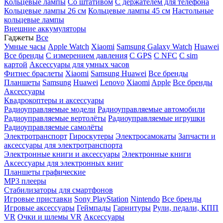
Кольцевые лампы
Со штативом
C держателем для телефона
Кольцевые лампы 26 см
Кольцевые лампы 45 см
Настольные
кольцевые лампы
Внешние аккумуляторы
Гаджеты
Все
Умные часы
Apple Watch
Xiaomi
Samsung Galaxy Watch
Huawei
Все бренды
C измерением давления
C GPS
C NFC
C sim
картой
Аксессуары для умных часов
Фитнес браслеты
Xiaomi
Samsung
Huawei
Все бренды
Планшеты
Samsung
Huawei
Lenovo
Xiaomi
Apple
Все бренды
Аксессуары
Квадрокоптеры и аксессуары
Радиоуправляемые модели
Радиоуправляемые автомобили
Радиоуправляемые вертолёты
Радиоуправляемые игрушки
Радиоуправляемые самолёты
Электротранспорт
Гироскутеры
Электросамокаты
Запчасти и
аксессуары для электротранспорта
Электронные книги и аксессуары
Электронные книги
Аксессуары для электронных книг
Планшеты графические
MP3 плееры
Стабилизаторы для смартфонов
Игровые приставки
Sony PlayStation
Nintendo
Все бренды
Игровые аксессуары
Геймпады
Гарнитуры
Рули, педали, КПП
VR
Очки и шлемы VR
Аксессуары