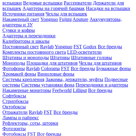
вспышки
Ведомые вспышки
Рассеиватели
Держатели для
вспышек
Адаптеры на горячий башмак
Насадки на вспышки
Источники питания
Чехлы для вспышек
Накамерный свет
Yongnuo
Fujimi
Aputure
Аккумуляторы,
адаптеры и ЗУ
Сумки и кофры
Адаптеры и переходники
Калибраторы и шкалы
Постоянный свет
Raylab
Yongnuo
FST
Godox
Все бренды
Комплекты постоянного света
LED-осветители
Штативы и моноподы
Штативы
Штативные головы
Моноподы
Площадки для штативов
Чехлы для штативов
Фотофоны
Raylab
Colorama
FST
Все бренды
Бумажные фоны
Хромакей фоны
Виниловые фоны
Системы крепления
Зажимы, держатели, муфты
Подвесные
системы
Системы установки фона
Переходники и адаптеры
Накамерные мониторы
Feelworld
Lilliput
Все бренды
Софтбоксы
Стрипбоксы
Октобоксы
Отражатели
Raylab
FST
Все бренды
Лампы и пайрекс
Рефлекторы, соты, шторки
Фотозонты
Фотобоксы
FST
Все бренды