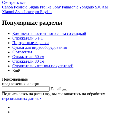
Смотреть
все
Canon
Polaroid
Sigma
Prolike
Sony
Panasonic
Yongnuo
SJCAM
Xiaomi
Asus
Lowepro
Raylab
Популярные разделы
Комплекты постоянного света со скидкой
Отражатели 5 в 1
Портретные тарелки
Сумки для видеооборудования
Фотозонты
Отражатели 50 см
Отражатели 80 см
Отражатели - отзывы покупателей
Ещё
Персональные
предложения и акции
E-mail
Подписываясь на рассылку, вы соглашаетесь на обработку
персональных данных