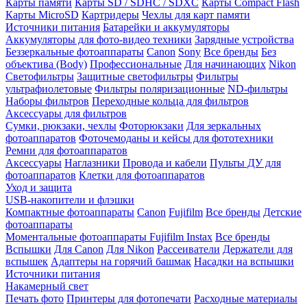
Карты памяти
Карты SD / SDHC / SDXC
Карты Compact Flash
Карты MicroSD
Картридеры
Чехлы для карт памяти
Источники питания
Батарейки и аккумуляторы
Аккумуляторы для фото-видео техники
Зарядные устройства
Беззеркальные фотоаппараты
Canon
Sony
Все бренды
Без
объектива (Body)
Профессиональные
Для начинающих
Nikon
Светофильтры
Защитные светофильтры
Фильтры
ультрафиолетовые
Фильтры поляризационные
ND-фильтры
Наборы фильтров
Переходные кольца для фильтров
Аксессуары для фильтров
Сумки, рюкзаки, чехлы
Фоторюкзаки
Для зеркальных
фотоаппаратов
Фоточемоданы и кейсы для фототехники
Ремни для фотоаппаратов
Аксессуары
Наглазники
Провода и кабели
Пульты ДУ для
фотоаппаратов
Клетки для фотоаппаратов
Уход и защита
USB-накопители и флэшки
Компактные фотоаппараты
Canon
Fujifilm
Все бренды
Детские
фотоаппараты
Моментальные фотоаппараты
Fujifilm Instax
Все бренды
Вспышки
Для Canon
Для Nikon
Рассеиватели
Держатели для
вспышек
Адаптеры на горячий башмак
Насадки на вспышки
Источники питания
Накамерный свет
Печать фото
Принтеры для фотопечати
Расходные материалы