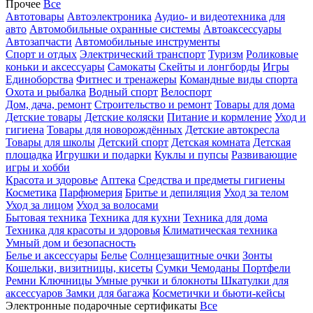
Прочее
Все
Автотовары
Автоэлектроника
Аудио- и видеотехника для
авто
Автомобильные охранные системы
Автоаксессуары
Автозапчасти
Автомобильные инструменты
Спорт и отдых
Электрический транспорт
Туризм
Роликовые
коньки и аксессуары
Самокаты
Скейты и лонгборды
Игры
Единоборства
Фитнес и тренажеры
Командные виды спорта
Охота и рыбалка
Водный спорт
Велоспорт
Дом, дача, ремонт
Строительство и ремонт
Товары для дома
Детские товары
Детские коляски
Питание и кормление
Уход и
гигиена
Товары для новорождённых
Детские автокресла
Товары для школы
Детский спорт
Детская комната
Детская
площадка
Игрушки и подарки
Куклы и пупсы
Развивающие
игры и хобби
Красота и здоровье
Аптека
Средства и предметы гигиены
Косметика
Парфюмерия
Бритье и депиляция
Уход за телом
Уход за лицом
Уход за волосами
Бытовая техника
Техника для кухни
Техника для дома
Техника для красоты и здоровья
Климатическая техника
Умный дом и безопасность
Белье и аксессуары
Белье
Солнцезащитные очки
Зонты
Кошельки, визитницы, кисеты
Сумки
Чемоданы
Портфели
Ремни
Ключницы
Умные ручки и блокноты
Шкатулки для
аксессуаров
Замки для багажа
Косметички и бьюти-кейсы
Электронные подарочные сертификаты
Все