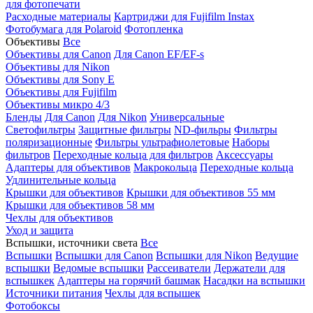
для фотопечати
Расходные материалы
Картриджи для Fujifilm Instax
Фотобумага для Polaroid
Фотопленка
Объективы
Все
Объективы для Canon
Для Canon EF/EF-s
Объективы для Nikon
Объективы для Sony E
Объективы для Fujifilm
Объективы микро 4/3
Бленды
Для Canon
Для Nikon
Универсальные
Светофильтры
Защитные фильтры
ND-фильры
Фильтры
поляризационные
Фильтры ультрафиолетовые
Наборы
фильтров
Переходные кольца для фильтров
Аксессуары
Адаптеры для объективов
Макрокольца
Переходные кольца
Удлинительные кольца
Крышки для объективов
Крышки для объективов 55 мм
Крышки для объективов 58 мм
Чехлы для объективов
Уход и защита
Вспышки, источники света
Все
Вспышки
Вспышки для Canon
Вспышки для Nikon
Ведущие
вспышки
Ведомые вспышки
Рассеиватели
Держатели для
вспышкек
Адаптеры на горячий башмак
Насадки на вспышки
Источники питания
Чехлы для вспышек
Фотобоксы