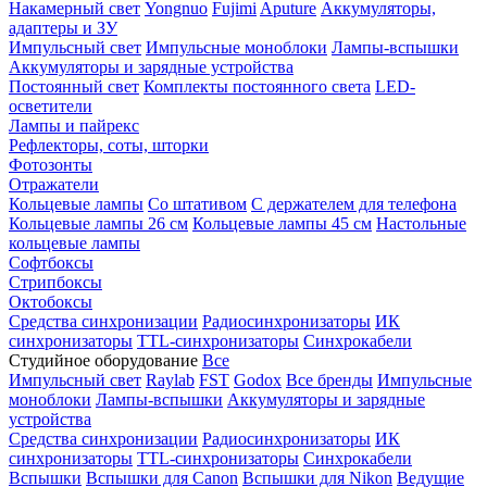
Накамерный свет
Yongnuo
Fujimi
Aputure
Аккумуляторы,
адаптеры и ЗУ
Импульсный свет
Импульсные моноблоки
Лампы-вспышки
Аккумуляторы и зарядные устройства
Постоянный свет
Комплекты постоянного света
LED-
осветители
Лампы и пайрекс
Рефлекторы, соты, шторки
Фотозонты
Отражатели
Кольцевые лампы
Со штативом
С держателем для телефона
Кольцевые лампы 26 см
Кольцевые лампы 45 см
Настольные
кольцевые лампы
Софтбоксы
Стрипбоксы
Октобоксы
Средства синхронизации
Радиосинхронизаторы
ИК
синхронизаторы
TTL-синхронизаторы
Синхрокабели
Студийное оборудование
Все
Импульсный свет
Raylab
FST
Godox
Все бренды
Импульсные
моноблоки
Лампы-вспышки
Аккумуляторы и зарядные
устройства
Средства синхронизации
Радиосинхронизаторы
ИК
синхронизаторы
TTL-синхронизаторы
Синхрокабели
Вспышки
Вспышки для Canon
Вспышки для Nikon
Ведущие