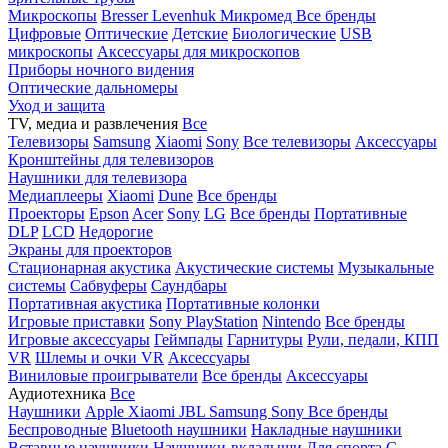
Микроскопы
Bresser
Levenhuk
Микромед
Все бренды
Цифровые
Оптические
Детские
Биологические
USB
микроскопы
Аксессуары для микроскопов
Приборы ночного видения
Оптические дальномеры
Уход и защита
TV, медиа и развлечения
Все
Телевизоры
Samsung
Xiaomi
Sony
Все телевизоры
Аксессуары
Кронштейны для телевизоров
Наушники для телевизора
Медиаплееры
Xiaomi
Dune
Все бренды
Проекторы
Epson
Acer
Sony
LG
Все бренды
Портативные
DLP
LCD
Недорогие
Экраны для проекторов
Стационарная акустика
Акустические системы
Музыкальные
системы
Сабвуферы
Саундбары
Портативная акустика
Портативные колонки
Игровые приставки
Sony PlayStation
Nintendo
Все бренды
Игровые аксессуары
Геймпады
Гарнитуры
Рули, педали, КПП
VR
Шлемы и очки VR
Аксессуары
Виниловые проигрыватели
Все бренды
Аксессуары
Аудиотехника
Все
Наушники
Apple
Xiaomi
JBL
Samsung
Sony
Все бренды
Беспроводные
Bluetooth наушники
Накладные наушники
Вставные наушники
Наушники-вкладыши
Для спорта
С