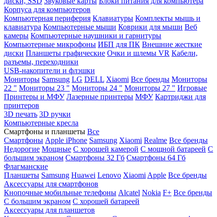
диски, SSD
Звуковые карты
Блоки питания для компьютера
Корпуса для компьютеров
Компьютерная периферия
Клавиатуры
Комплекты мышь и
клавиатура
Компьютерные мыши
Коврики для мыши
Веб
камеры
Компьютерные наушники и гарнитуры
Компьютерные микрофоны
ИБП для ПК
Внешние жесткие
диски
Планшеты графические
Очки и шлемы VR
Кабели,
разъемы, переходники
USB-накопители и флэшки
Мониторы
Samsung
LG
DELL
Xiaomi
Все бренды
Мониторы
22 "
Мониторы 23 "
Мониторы 24 "
Мониторы 27 "
Игровые
Принтеры и МФУ
Лазерные принтеры
МФУ
Картриджи для
принтеров
3D печать
3D ручки
Компьютерные кресла
Смартфоны и планшеты
Все
Смартфоны
Apple iPhone
Samsung
Xiaomi
Realme
Все бренды
Недорогие
Мощные
С хорошей камерой
С мощной батареей
С
большим экраном
Смартфоны 32 Гб
Смартфоны 64 Гб
Флагманские
Планшеты
Samsung
Huawei
Lenovo
Xiaomi
Apple
Все бренды
Аксессуары для смартфонов
Кнопочные мобильные телефоны
Alcatel
Nokia
F+
Все бренды
С большим экраном
С хорошей батареей
Аксессуары для планшетов