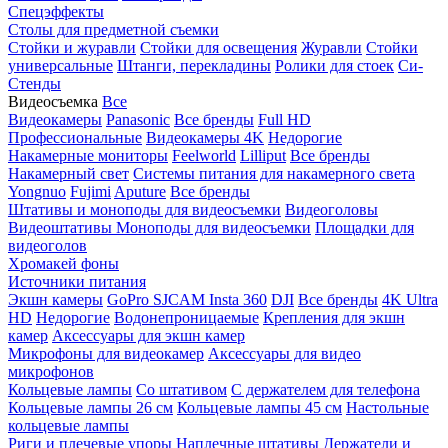
Спецэффекты
Столы для предметной съемки
Стойки и журавли
Стойки для освещения
Журавли
Стойки
универсальные
Штанги, перекладины
Ролики для стоек
Си-
Стенды
Видеосъемка
Все
Видеокамеры
Panasonic
Все бренды
Full HD
Профессиональные
Видеокамеры 4K
Недорогие
Накамерные мониторы
Feelworld
Lilliput
Все бренды
Накамерный свет
Системы питания для накамерного света
Yongnuo
Fujimi
Aputure
Все бренды
Штативы и моноподы для видеосъемки
Видеоголовы
Видеоштативы
Моноподы для видеосъемки
Площадки для
видеоголов
Хромакей фоны
Источники питания
Экшн камеры
GoPro
SJCAM
Insta 360
DJI
Все бренды
4K Ultra
HD
Недорогие
Водонепроницаемые
Крепления для экшн
камер
Аксессуары для экшн камер
Микрофоны для видеокамер
Аксессуары для видео
микрофонов
Кольцевые лампы
Со штативом
C держателем для телефона
Кольцевые лампы 26 см
Кольцевые лампы 45 см
Настольные
кольцевые лампы
Риги и плечевые упоры
Наплечные штативы
Держатели и