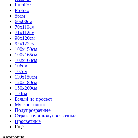
Lumifor
Profoto
56см
60х90см
70х110см
71х112см
90х120см
92х122см
100х150см
100х165см
102х168см
106см
107см
110х150см
120х180см
150х200см
110см
Белый на просвет
Мягкое золото
Полупрозрачные
Отражатели полупрозрачные
Просветные
Ещё
Категория