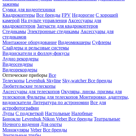
зажимы
Сумки для видеотехники
Квадрокоптеры
Все бренды
FPV
Недорогие
С хорошей
камерой
На пульте управления
Аксессуары для
квадрокоптеров
Запчасти для квадрокоптеров
Стедикамы
Электронные стедикамы
Аксессуары для
стедикамов
Монтажное оборудование
Видеомикшеры
Суфлеры
Слайдеры и рельсовые системы
Видоискатели и фоллоу-фокусы
Аудио рекордеры
Видеосендеры
Видеорекордеры
Оптические приборы
Все
Телескопы
Levenhuk Skyline
Sky-watcher
Все бренды
Любительские телескопы
Аксессуары для телескопов
Окуляры, линзы, призмы для
телескопов
Фильтры для телескопов
Монтировки, адаптеры,
видоискатели
Литература по астрономии
Все для
астрофотографии
Лупы
С подсветкой
Настольные
Налобные
Бинокли
Levenhuk
Nikon
Veber
Все бренды
Театральные
Ночного видения
Для охоты
Монокуляры
Veber
Все бренды
Зрительные трубы