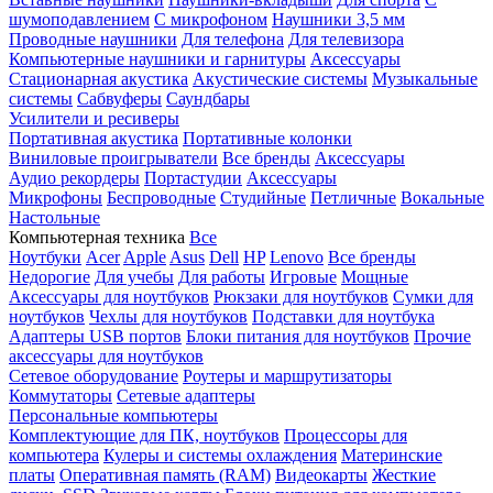
шумоподавлением
С микрофоном
Наушники 3,5 мм
Проводные наушники
Для телефона
Для телевизора
Компьютерные наушники и гарнитуры
Аксессуары
Стационарная акустика
Акустические системы
Музыкальные
системы
Сабвуферы
Саундбары
Усилители и ресиверы
Портативная акустика
Портативные колонки
Виниловые проигрыватели
Все бренды
Аксессуары
Аудио рекордеры
Портастудии
Аксессуары
Микрофоны
Беспроводные
Студийные
Петличные
Вокальные
Настольные
Компьютерная техника
Все
Ноутбуки
Acer
Apple
Asus
Dell
HP
Lenovo
Все бренды
Недорогие
Для учебы
Для работы
Игровые
Мощные
Аксессуары для ноутбуков
Рюкзаки для ноутбуков
Сумки для
ноутбуков
Чехлы для ноутбуков
Подставки для ноутбука
Адаптеры USB портов
Блоки питания для ноутбуков
Прочие
аксессуары для ноутбуков
Сетевое оборудование
Роутеры и маршрутизаторы
Коммутаторы
Сетевые адаптеры
Персональные компьютеры
Комплектующие для ПК, ноутбуков
Процессоры для
компьютера
Кулеры и системы охлаждения
Материнские
платы
Оперативная память (RAM)
Видеокарты
Жесткие