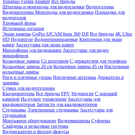
Yongnuo
Fujimi
Aputure
Все бренды
Штативы и моноподы для видеосъемки
Видеоголовы
Видеоштативы
Моноподы для видеосъемки
Площадки для
видеоголов
Хромакей фоны
Источники питания
Экшн камеры
GoPro
SJCAM
Insta 360
DJI
Все бренды
4K Ultra
HD
Недорогие
Водонепроницаемые
Крепления для экшн
камер
Аксессуары для экшн камер
Микрофоны для видеокамер
Аксессуары для видео
микрофонов
Кольцевые лампы
Со штативом
C держателем для телефона
Кольцевые лампы 26 см
Кольцевые лампы 45 см
Настольные
кольцевые лампы
Риги и плечевые упоры
Наплечные штативы
Держатели и
зажимы
Сумки для видеотехники
Квадрокоптеры
Все бренды
FPV
Недорогие
С хорошей
камерой
На пульте управления
Аксессуары для
квадрокоптеров
Запчасти для квадрокоптеров
Стедикамы
Электронные стедикамы
Аксессуары для
стедикамов
Монтажное оборудование
Видеомикшеры
Суфлеры
Слайдеры и рельсовые системы
Видоискатели и фоллоу-фокусы