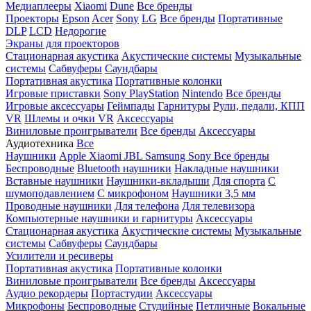
Медиаплееры
Xiaomi
Dune
Все бренды
Проекторы
Epson
Acer
Sony
LG
Все бренды
Портативные
DLP
LCD
Недорогие
Экраны для проекторов
Стационарная акустика
Акустические системы
Музыкальные
системы
Сабвуферы
Саундбары
Портативная акустика
Портативные колонки
Игровые приставки
Sony PlayStation
Nintendo
Все бренды
Игровые аксессуары
Геймпады
Гарнитуры
Рули, педали, КПП
VR
Шлемы и очки VR
Аксессуары
Виниловые проигрыватели
Все бренды
Аксессуары
Аудиотехника
Все
Наушники
Apple
Xiaomi
JBL
Samsung
Sony
Все бренды
Беспроводные
Bluetooth наушники
Накладные наушники
Вставные наушники
Наушники-вкладыши
Для спорта
С
шумоподавлением
С микрофоном
Наушники 3,5 мм
Проводные наушники
Для телефона
Для телевизора
Компьютерные наушники и гарнитуры
Аксессуары
Стационарная акустика
Акустические системы
Музыкальные
системы
Сабвуферы
Саундбары
Усилители и ресиверы
Портативная акустика
Портативные колонки
Виниловые проигрыватели
Все бренды
Аксессуары
Аудио рекордеры
Портастудии
Аксессуары
Микрофоны
Беспроводные
Студийные
Петличные
Вокальные