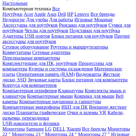
Настольные
Компьютерная техника
Все
Ноутбуки
Acer
Apple
Asus
Dell
HP
Lenovo
Все бренды
Недорогие
Для учебы
Для работы
Игровые
Мощные
Аксессуары для ноутбуков
Рюкзаки для ноутбуков
Сумки для
ноутбуков
Чехлы для ноутбуков
Подставки для ноутбука
Адаптеры USB портов
Блоки питания для ноутбуков
Прочие
аксессуары для ноутбуков
Сетевое оборудование
Роутеры и маршрутизаторы
Коммутаторы
Сетевые адаптеры
Персональные компьютеры
Комплектующие для ПК, ноутбуков
Процессоры для
компьютера
Кулеры и системы охлаждения
Материнские
платы
Оперативная память (RAM)
Видеокарты
Жесткие
диски, SSD
Звуковые карты
Блоки питания для компьютера
Корпуса для компьютеров
Компьютерная периферия
Клавиатуры
Комплекты мышь и
клавиатура
Компьютерные мыши
Коврики для мыши
Веб
камеры
Компьютерные наушники и гарнитуры
Компьютерные микрофоны
ИБП для ПК
Внешние жесткие
диски
Планшеты графические
Очки и шлемы VR
Кабели,
разъемы, переходники
USB-накопители и флэшки
Мониторы
Samsung
LG
DELL
Xiaomi
Все бренды
Мониторы
22 "
Мониторы 23 "
Мониторы 24 "
Мониторы 27 "
Игровые