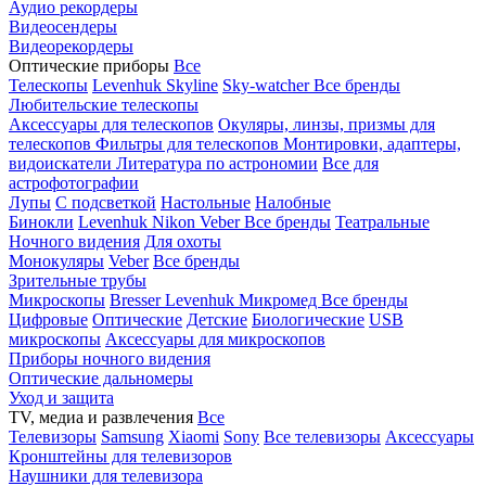
Аудио рекордеры
Видеосендеры
Видеорекордеры
Оптические приборы
Все
Телескопы
Levenhuk Skyline
Sky-watcher
Все бренды
Любительские телескопы
Аксессуары для телескопов
Окуляры, линзы, призмы для
телескопов
Фильтры для телескопов
Монтировки, адаптеры,
видоискатели
Литература по астрономии
Все для
астрофотографии
Лупы
С подсветкой
Настольные
Налобные
Бинокли
Levenhuk
Nikon
Veber
Все бренды
Театральные
Ночного видения
Для охоты
Монокуляры
Veber
Все бренды
Зрительные трубы
Микроскопы
Bresser
Levenhuk
Микромед
Все бренды
Цифровые
Оптические
Детские
Биологические
USB
микроскопы
Аксессуары для микроскопов
Приборы ночного видения
Оптические дальномеры
Уход и защита
TV, медиа и развлечения
Все
Телевизоры
Samsung
Xiaomi
Sony
Все телевизоры
Аксессуары
Кронштейны для телевизоров
Наушники для телевизора