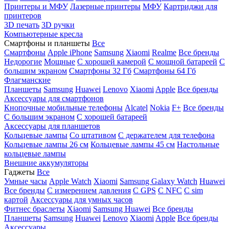
Принтеры и МФУ
Лазерные принтеры
МФУ
Картриджи для
принтеров
3D печать
3D ручки
Компьютерные кресла
Смартфоны и планшеты
Все
Смартфоны
Apple iPhone
Samsung
Xiaomi
Realme
Все бренды
Недорогие
Мощные
С хорошей камерой
С мощной батареей
С
большим экраном
Смартфоны 32 Гб
Смартфоны 64 Гб
Флагманские
Планшеты
Samsung
Huawei
Lenovo
Xiaomi
Apple
Все бренды
Аксессуары для смартфонов
Кнопочные мобильные телефоны
Alcatel
Nokia
F+
Все бренды
С большим экраном
С хорошей батареей
Аксессуары для планшетов
Кольцевые лампы
Со штативом
C держателем для телефона
Кольцевые лампы 26 см
Кольцевые лампы 45 см
Настольные
кольцевые лампы
Внешние аккумуляторы
Гаджеты
Все
Умные часы
Apple Watch
Xiaomi
Samsung Galaxy Watch
Huawei
Все бренды
C измерением давления
C GPS
C NFC
C sim
картой
Аксессуары для умных часов
Фитнес браслеты
Xiaomi
Samsung
Huawei
Все бренды
Планшеты
Samsung
Huawei
Lenovo
Xiaomi
Apple
Все бренды
Аксессуары