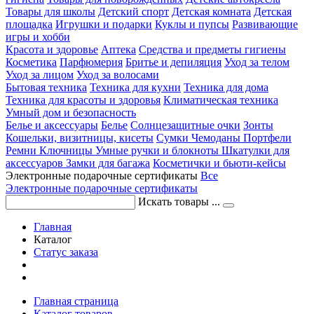
Товары для школы
Детский спорт
Детская комната
Детская
площадка
Игрушки и подарки
Куклы и пупсы
Развивающие
игры и хобби
Красота и здоровье
Аптека
Средства и предметы гигиены
Косметика
Парфюмерия
Бритье и депиляция
Уход за телом
Уход за лицом
Уход за волосами
Бытовая техника
Техника для кухни
Техника для дома
Техника для красоты и здоровья
Климатическая техника
Умный дом и безопасность
Белье и аксессуары
Белье
Солнцезащитные очки
Зонты
Кошельки, визитницы, кисеты
Сумки
Чемоданы
Портфели
Ремни
Ключницы
Умные ручки и блокноты
Шкатулки для
аксессуаров
Замки для багажа
Косметички и бьюти-кейсы
Электронные подарочные сертификаты
Все
Электронные подарочные сертификаты
Искать товары ...
Главная
Каталог
Статус заказа
Главная страница
Каталог товаров