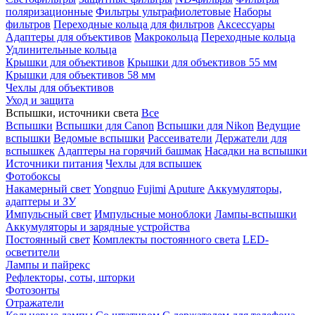
поляризационные
Фильтры ультрафиолетовые
Наборы
фильтров
Переходные кольца для фильтров
Аксессуары
Адаптеры для объективов
Макрокольца
Переходные кольца
Удлинительные кольца
Крышки для объективов
Крышки для объективов 55 мм
Крышки для объективов 58 мм
Чехлы для объективов
Уход и защита
Вспышки, источники света
Все
Вспышки
Вспышки для Canon
Вспышки для Nikon
Ведущие
вспышки
Ведомые вспышки
Рассеиватели
Держатели для
вспышкек
Адаптеры на горячий башмак
Насадки на вспышки
Источники питания
Чехлы для вспышек
Фотобоксы
Накамерный свет
Yongnuo
Fujimi
Aputure
Аккумуляторы,
адаптеры и ЗУ
Импульсный свет
Импульсные моноблоки
Лампы-вспышки
Аккумуляторы и зарядные устройства
Постоянный свет
Комплекты постоянного света
LED-
осветители
Лампы и пайрекс
Рефлекторы, соты, шторки
Фотозонты
Отражатели