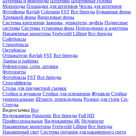
Штативы и моноподы
Штативы
Штативные головы
Моноподы
Площадки для штативов
Чехлы для штативов
Фотофоны
Raylab
Colorama
FST
Все бренды
Бумажные фоны
Хромакей фоны
Виниловые фоны
Системы крепления
Зажимы, держатели, муфты
Подвесные
системы
Системы установки фона
Переходники и адаптеры
Накамерные мониторы
Feelworld
Lilliput
Все бренды
Софтбоксы
Стрипбоксы
Октобоксы
Отражатели
Raylab
FST
Все бренды
Лампы и пайрекс
Рефлекторы, соты, шторки
Фотозонты
Фотобоксы
FST
Все бренды
Спецэффекты
Столы для предметной съемки
Стойки и журавли
Стойки для освещения
Журавли
Стойки
универсальные
Штанги, перекладины
Ролики для стоек
Си-
Стенды
Видеосъемка
Все
Видеокамеры
Panasonic
Все бренды
Full HD
Профессиональные
Видеокамеры 4K
Недорогие
Накамерные мониторы
Feelworld
Lilliput
Все бренды
Накамерный свет
Системы питания для накамерного света