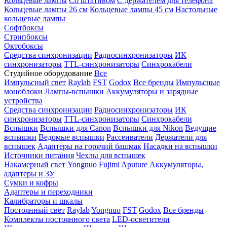
Кольцевые лампы
Со штативом
С держателем для телефона
Кольцевые лампы 26 см
Кольцевые лампы 45 см
Настольные
кольцевые лампы
Софтбоксы
Стрипбоксы
Октобоксы
Средства синхронизации
Радиосинхронизаторы
ИК
синхронизаторы
TTL-синхронизаторы
Синхрокабели
Студийное оборудование
Все
Импульсный свет
Raylab
FST
Godox
Все бренды
Импульсные
моноблоки
Лампы-вспышки
Аккумуляторы и зарядные
устройства
Средства синхронизации
Радиосинхронизаторы
ИК
синхронизаторы
TTL-синхронизаторы
Синхрокабели
Вспышки
Вспышки для Canon
Вспышки для Nikon
Ведущие
вспышки
Ведомые вспышки
Рассеиватели
Держатели для
вспышек
Адаптеры на горячий башмак
Насадки на вспышки
Источники питания
Чехлы для вспышек
Накамерный свет
Yongnuo
Fujimi
Aputure
Аккумуляторы,
адаптеры и ЗУ
Сумки и кофры
Адаптеры и переходники
Калибраторы и шкалы
Постоянный свет
Raylab
Yongnuo
FST
Godox
Все бренды
Комплекты постоянного света
LED-осветители