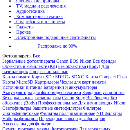
Оптические приборы
TV, медиа и развлечения
Аудиотехника
Компьютерная техника
Смартфоны и планшеты
Гаджеты
Прочее
Электронные подарочные сертификаты
Распродажа до 90%
Фотоаппараты
Все
Зеркальные фотоаппараты
Canon EOS
Nikon
Все бренды
Объектив в комплекте (Kit)
Без объектива (Body)
Для
начинающих
Профессиональные
Карты памяти
Карты SD / SDHC / SDXC
Карты Compact Flash
Карты MicroSD
Картридеры
Чехлы для карт памяти
Источники питания
Батарейки и аккумуляторы
Аккумуляторы для фото-видео техники
Зарядные устройства
Беззеркальные фотоаппараты
Canon
Sony
Все бренды
Без
объектива (Body)
Профессиональные
Для начинающих
Nikon
Светофильтры
Защитные светофильтры
Фильтры
ультрафиолетовые
Фильтры поляризационные
ND-фильтры
Наборы фильтров
Переходные кольца для фильтров
Аксессуары для фильтров
Сумки, рюкзаки, чехлы
Фоторюкзаки
Для зеркальных