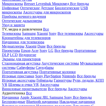
Микроскопы
Bresser
Levenhuk
Микромед
Все бренды
Цифровые
Оптические
Детские
Биологические
USB
микроскопы
Аксессуары для микроскопов
Приборы ночного видения
Оптические дальномеры
Уход и защита
TV, медиа и развлечения
Все
Телевизоры
Samsung
Xiaomi
Sony
Все телевизоры
Аксессуары
Кронштейны для телевизоров
Наушники для телевизора
Медиаплееры
Xiaomi
Dune
Все бренды
Проекторы
Epson
Acer
Sony
LG
Все бренды
Портативные
DLP
LCD
Недорогие
Экраны для проекторов
Стационарная акустика
Акустические системы
Музыкальные
системы
Сабвуферы
Саундбары
Портативная акустика
Портативные колонки
Игровые приставки
Sony PlayStation
Nintendo
Все бренды
Игровые аксессуары
Геймпады
Гарнитуры
Рули, педали, КПП
VR
Шлемы и очки VR
Аксессуары
Виниловые проигрыватели
Все бренды
Аксессуары
Аудиотехника
Все
Наушники
Apple
Xiaomi
JBL
Samsung
Sony
Все бренды
Беспроводные
Bluetooth наушники
Накладные наушники
Вставные наушники
Наушники-вкладыши
Для спорта
С