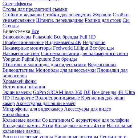
Спецэффекты
Столы для предметной съемки
Стойки и журавли
Стойки для освещения
Журавли
Стойки
универсальные
Штанги, перекладины
Ролики для стоек
Си-
Стенды
Видеосъемка
Все
Видеокамеры
Panasonic
Все бренды
Full HD
Профессиональные
Видеокамеры 4K
Недорогие
Накамерные мониторы
Feelworld
Lilliput
Все бренды
Накамерный свет
Системы питания для накамерного света
Yongnuo
Fujimi
Aputure
Все бренды
Штативы и моноподы для видеосъемки
Видеоголовы
Видеоштативы
Моноподы для видеосъемки
Площадки для
видеоголов
Хромакей фоны
Источники питания
Экшн камеры
GoPro
SJCAM
Insta 360
DJI
Все бренды
4K Ultra
HD
Недорогие
Водонепроницаемые
Крепления для экшн
камер
Аксессуары для экшн камер
Микрофоны для видеокамер
Аксессуары для видео
микрофонов
Кольцевые лампы
Со штативом
C держателем для телефона
Кольцевые лампы 26 см
Кольцевые лампы 45 см
Настольные
кольцевые лампы
Риги и плечевые упоры
Наплечные штативы
Держатели и