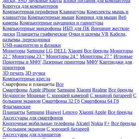
диски, SSD
Звуковые карты
Блоки питания для компьютера
Корпуса для компьютеров
Компьютерная периферия
Клавиатуры
Комплекты мышь и
клавиатура
Компьютерные мыши
Коврики для мыши
Веб
камеры
Компьютерные наушники и гарнитуры
Компьютерные микрофоны
ИБП для ПК
Внешние жесткие
диски
Планшеты графические
Очки и шлемы VR
Кабели,
разъемы, переходники
USB-накопители и флэшки
Мониторы
Samsung
LG
DELL
Xiaomi
Все бренды
Мониторы
22 "
Мониторы 23 "
Мониторы 24 "
Мониторы 27 "
Игровые
Принтеры и МФУ
Лазерные принтеры
МФУ
Картриджи для
принтеров
3D печать
3D ручки
Компьютерные кресла
Смартфоны и планшеты
Все
Смартфоны
Apple iPhone
Samsung
Xiaomi
Realme
Все бренды
Недорогие
Мощные
С хорошей камерой
С мощной батареей
С
большим экраном
Смартфоны 32 Гб
Смартфоны 64 Гб
Флагманские
Планшеты
Samsung
Huawei
Lenovo
Xiaomi
Apple
Все бренды
Аксессуары для смартфонов
Кнопочные мобильные телефоны
Alcatel
Nokia
F+
Все бренды
С большим экраном
С хорошей батареей
Аксессуары для планшетов