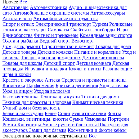
Прочее
Все
Автотовары
Автоэлектроника
Аудио- и видеотехника для
авто
Автомобильные охранные системы
Автоаксессуары
Автозапчасти
Автомобильные инструменты
Спорт и отдых
Электрический транспорт
Туризм
Роликовые
коньки и аксессуары
Самокаты
Скейты и лонгборды
Игры
Единоборства
Фитнес и тренажеры
Командные виды спорта
Охота и рыбалка
Водный спорт
Велоспорт
Дом, дача, ремонт
Строительство и ремонт
Товары для дома
Детские товары
Детские коляски
Питание и кормление
Уход и
гигиена
Товары для новорождённых
Детские автокресла
Товары для школы
Детский спорт
Детская комната
Детская
площадка
Игрушки и подарки
Куклы и пупсы
Развивающие
игры и хобби
Красота и здоровье
Аптека
Средства и предметы гигиены
Косметика
Парфюмерия
Бритье и депиляция
Уход за телом
Уход за лицом
Уход за волосами
Бытовая техника
Техника для кухни
Техника для дома
Техника для красоты и здоровья
Климатическая техника
Умный дом и безопасность
Белье и аксессуары
Белье
Солнцезащитные очки
Зонты
Кошельки, визитницы, кисеты
Сумки
Чемоданы
Портфели
Ремни
Ключницы
Умные ручки и блокноты
Шкатулки для
аксессуаров
Замки для багажа
Косметички и бьюти-кейсы
Электронные подарочные сертификаты
Все