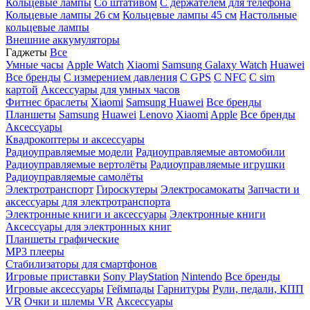
Кольцевые лампы
Со штативом
C держателем для телефона
Кольцевые лампы 26 см
Кольцевые лампы 45 см
Настольные
кольцевые лампы
Внешние аккумуляторы
Гаджеты
Все
Умные часы
Apple Watch
Xiaomi
Samsung Galaxy Watch
Huawei
Все бренды
C измерением давления
C GPS
C NFC
C sim
картой
Аксессуары для умных часов
Фитнес браслеты
Xiaomi
Samsung
Huawei
Все бренды
Планшеты
Samsung
Huawei
Lenovo
Xiaomi
Apple
Все бренды
Аксессуары
Квадрокоптеры и аксессуары
Радиоуправляемые модели
Радиоуправляемые автомобили
Радиоуправляемые вертолёты
Радиоуправляемые игрушки
Радиоуправляемые самолёты
Электротранспорт
Гироскутеры
Электросамокаты
Запчасти и
аксессуары для электротранспорта
Электронные книги и аксессуары
Электронные книги
Аксессуары для электронных книг
Планшеты графические
MP3 плееры
Стабилизаторы для смартфонов
Игровые приставки
Sony PlayStation
Nintendo
Все бренды
Игровые аксессуары
Геймпады
Гарнитуры
Рули, педали, КПП
VR
Очки и шлемы VR
Аксессуары