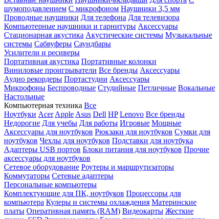
шумоподавлением
С микрофоном
Наушники 3,5 мм
Проводные наушники
Для телефона
Для телевизора
Компьютерные наушники и гарнитуры
Аксессуары
Стационарная акустика
Акустические системы
Музыкальные
системы
Сабвуферы
Саундбары
Усилители и ресиверы
Портативная акустика
Портативные колонки
Виниловые проигрыватели
Все бренды
Аксессуары
Аудио рекордеры
Портастудии
Аксессуары
Микрофоны
Беспроводные
Студийные
Петличные
Вокальные
Настольные
Компьютерная техника
Все
Ноутбуки
Acer
Apple
Asus
Dell
HP
Lenovo
Все бренды
Недорогие
Для учебы
Для работы
Игровые
Мощные
Аксессуары для ноутбуков
Рюкзаки для ноутбуков
Сумки для
ноутбуков
Чехлы для ноутбуков
Подставки для ноутбука
Адаптеры USB портов
Блоки питания для ноутбуков
Прочие
аксессуары для ноутбуков
Сетевое оборудование
Роутеры и маршрутизаторы
Коммутаторы
Сетевые адаптеры
Персональные компьютеры
Комплектующие для ПК, ноутбуков
Процессоры для
компьютера
Кулеры и системы охлаждения
Материнские
платы
Оперативная память (RAM)
Видеокарты
Жесткие