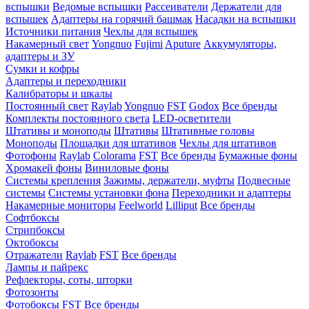
вспышки
Ведомые вспышки
Рассеиватели
Держатели для
вспышек
Адаптеры на горячий башмак
Насадки на вспышки
Источники питания
Чехлы для вспышек
Накамерный свет
Yongnuo
Fujimi
Aputure
Аккумуляторы,
адаптеры и ЗУ
Сумки и кофры
Адаптеры и переходники
Калибраторы и шкалы
Постоянный свет
Raylab
Yongnuo
FST
Godox
Все бренды
Комплекты постоянного света
LED-осветители
Штативы и моноподы
Штативы
Штативные головы
Моноподы
Площадки для штативов
Чехлы для штативов
Фотофоны
Raylab
Colorama
FST
Все бренды
Бумажные фоны
Хромакей фоны
Виниловые фоны
Системы крепления
Зажимы, держатели, муфты
Подвесные
системы
Системы установки фона
Переходники и адаптеры
Накамерные мониторы
Feelworld
Lilliput
Все бренды
Софтбоксы
Стрипбоксы
Октобоксы
Отражатели
Raylab
FST
Все бренды
Лампы и пайрекс
Рефлекторы, соты, шторки
Фотозонты
Фотобоксы
FST
Все бренды