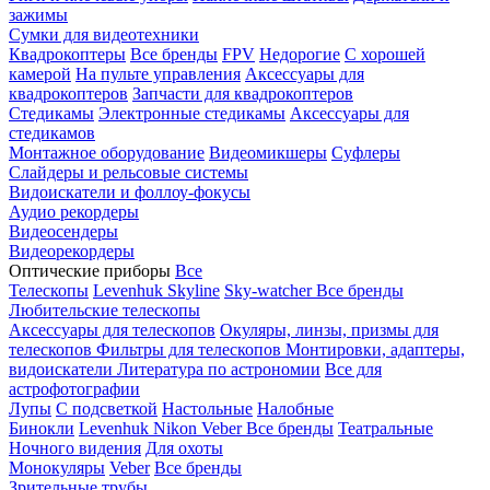
зажимы
Сумки для видеотехники
Квадрокоптеры
Все бренды
FPV
Недорогие
С хорошей
камерой
На пульте управления
Аксессуары для
квадрокоптеров
Запчасти для квадрокоптеров
Стедикамы
Электронные стедикамы
Аксессуары для
стедикамов
Монтажное оборудование
Видеомикшеры
Суфлеры
Слайдеры и рельсовые системы
Видоискатели и фоллоу-фокусы
Аудио рекордеры
Видеосендеры
Видеорекордеры
Оптические приборы
Все
Телескопы
Levenhuk Skyline
Sky-watcher
Все бренды
Любительские телескопы
Аксессуары для телескопов
Окуляры, линзы, призмы для
телескопов
Фильтры для телескопов
Монтировки, адаптеры,
видоискатели
Литература по астрономии
Все для
астрофотографии
Лупы
С подсветкой
Настольные
Налобные
Бинокли
Levenhuk
Nikon
Veber
Все бренды
Театральные
Ночного видения
Для охоты
Монокуляры
Veber
Все бренды
Зрительные трубы