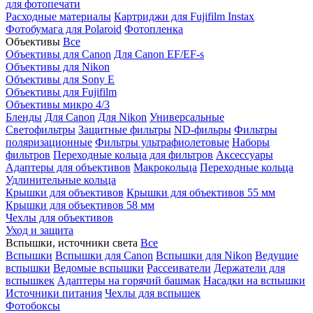
для фотопечати
Расходные материалы
Картриджи для Fujifilm Instax
Фотобумага для Polaroid
Фотопленка
Объективы
Все
Объективы для Canon
Для Canon EF/EF-s
Объективы для Nikon
Объективы для Sony E
Объективы для Fujifilm
Объективы микро 4/3
Бленды
Для Canon
Для Nikon
Универсальные
Светофильтры
Защитные фильтры
ND-фильры
Фильтры
поляризационные
Фильтры ультрафиолетовые
Наборы
фильтров
Переходные кольца для фильтров
Аксессуары
Адаптеры для объективов
Макрокольца
Переходные кольца
Удлинительные кольца
Крышки для объективов
Крышки для объективов 55 мм
Крышки для объективов 58 мм
Чехлы для объективов
Уход и защита
Вспышки, источники света
Все
Вспышки
Вспышки для Canon
Вспышки для Nikon
Ведущие
вспышки
Ведомые вспышки
Рассеиватели
Держатели для
вспышкек
Адаптеры на горячий башмак
Насадки на вспышки
Источники питания
Чехлы для вспышек
Фотобоксы