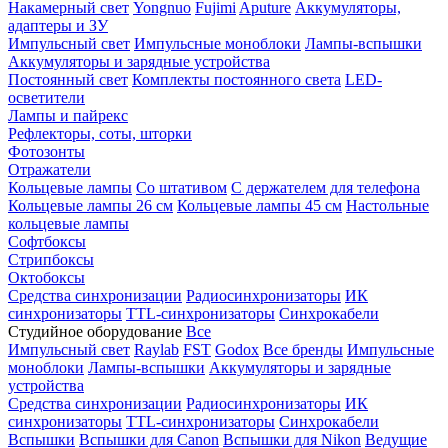
Накамерный свет
Yongnuo
Fujimi
Aputure
Аккумуляторы,
адаптеры и ЗУ
Импульсный свет
Импульсные моноблоки
Лампы-вспышки
Аккумуляторы и зарядные устройства
Постоянный свет
Комплекты постоянного света
LED-
осветители
Лампы и пайрекс
Рефлекторы, соты, шторки
Фотозонты
Отражатели
Кольцевые лампы
Со штативом
С держателем для телефона
Кольцевые лампы 26 см
Кольцевые лампы 45 см
Настольные
кольцевые лампы
Софтбоксы
Стрипбоксы
Октобоксы
Средства синхронизации
Радиосинхронизаторы
ИК
синхронизаторы
TTL-синхронизаторы
Синхрокабели
Студийное оборудование
Все
Импульсный свет
Raylab
FST
Godox
Все бренды
Импульсные
моноблоки
Лампы-вспышки
Аккумуляторы и зарядные
устройства
Средства синхронизации
Радиосинхронизаторы
ИК
синхронизаторы
TTL-синхронизаторы
Синхрокабели
Вспышки
Вспышки для Canon
Вспышки для Nikon
Ведущие