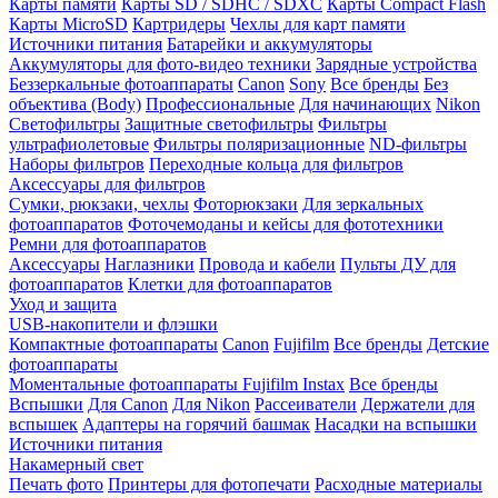
Карты памяти
Карты SD / SDHC / SDXC
Карты Compact Flash
Карты MicroSD
Картридеры
Чехлы для карт памяти
Источники питания
Батарейки и аккумуляторы
Аккумуляторы для фото-видео техники
Зарядные устройства
Беззеркальные фотоаппараты
Canon
Sony
Все бренды
Без
объектива (Body)
Профессиональные
Для начинающих
Nikon
Светофильтры
Защитные светофильтры
Фильтры
ультрафиолетовые
Фильтры поляризационные
ND-фильтры
Наборы фильтров
Переходные кольца для фильтров
Аксессуары для фильтров
Сумки, рюкзаки, чехлы
Фоторюкзаки
Для зеркальных
фотоаппаратов
Фоточемоданы и кейсы для фототехники
Ремни для фотоаппаратов
Аксессуары
Наглазники
Провода и кабели
Пульты ДУ для
фотоаппаратов
Клетки для фотоаппаратов
Уход и защита
USB-накопители и флэшки
Компактные фотоаппараты
Canon
Fujifilm
Все бренды
Детские
фотоаппараты
Моментальные фотоаппараты
Fujifilm Instax
Все бренды
Вспышки
Для Canon
Для Nikon
Рассеиватели
Держатели для
вспышек
Адаптеры на горячий башмак
Насадки на вспышки
Источники питания
Накамерный свет
Печать фото
Принтеры для фотопечати
Расходные материалы