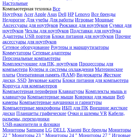
Настольные
Компьютерная техника
Все
Ноутбуки
Acer
Apple
Asus
Dell
HP
Lenovo
Все бренды
Недорогие
Для учебы
Для работы
Игровые
Мощные
Аксессуары для ноутбуков
Рюкзаки для ноутбуков
Сумки для
ноутбуков
Чехлы для ноутбуков
Подставки для ноутбука
Адаптеры USB портов
Блоки питания для ноутбуков
Прочие
аксессуары для ноутбуков
Сетевое оборудование
Роутеры и маршрутизаторы
Коммутаторы
Сетевые адаптеры
Персональные компьютеры
Комплектующие для ПК, ноутбуков
Процессоры для
компьютера
Кулеры и системы охлаждения
Материнские
платы
Оперативная память (RAM)
Видеокарты
Жесткие
диски, SSD
Звуковые карты
Блоки питания для компьютера
Корпуса для компьютеров
Компьютерная периферия
Клавиатуры
Комплекты мышь и
клавиатура
Компьютерные мыши
Коврики для мыши
Веб
камеры
Компьютерные наушники и гарнитуры
Компьютерные микрофоны
ИБП для ПК
Внешние жесткие
диски
Планшеты графические
Очки и шлемы VR
Кабели,
разъемы, переходники
USB-накопители и флэшки
Мониторы
Samsung
LG
DELL
Xiaomi
Все бренды
Мониторы
22 "
Мониторы 23 "
Мониторы 24 "
Мониторы 27 "
Игровые