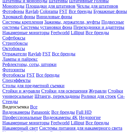
Штативы и моноподы
Штативы
Штативные головы
Моноподы
Площадки для штативов
Чехлы для штативов
Фотофоны
Raylab
Colorama
FST
Все бренды
Бумажные фоны
Хромакей фоны
Виниловые фоны
Системы крепления
Зажимы, держатели, муфты
Подвесные
системы
Системы установки фона
Переходники и адаптеры
Накамерные мониторы
Feelworld
Lilliput
Все бренды
Софтбоксы
Стрипбоксы
Октобоксы
Отражатели
Raylab
FST
Все бренды
Лампы и пайрекс
Рефлекторы, соты, шторки
Фотозонты
Фотобоксы
FST
Все бренды
Спецэффекты
Столы для предметной съемки
Стойки и журавли
Стойки для освещения
Журавли
Стойки
универсальные
Штанги, перекладины
Ролики для стоек
Си-
Стенды
Видеосъемка
Все
Видеокамеры
Panasonic
Все бренды
Full HD
Профессиональные
Видеокамеры 4K
Недорогие
Накамерные мониторы
Feelworld
Lilliput
Все бренды
Накамерный свет
Системы питания для накамерного света