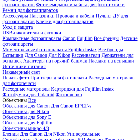
фотоаппаратов
Фоточемоданы и кейсы для фототехники
Ремни для фотоаппаратов
Аксессуары
Наглазники
Провода и кабели
Пульты ДУ для
фотоаппаратов
Клетки для фотоаппаратов
Уход и защита
USB-накопители и флэшки
Компактные фотоаппараты
Canon
Fujifilm
Все бренды
Детские
фотоаппараты
Моментальные фотоаппараты
Fujifilm Instax
Все бренды
Вспышки
Для Canon
Для Nikon
Рассеиватели
Держатели для
вспышек
Адаптеры на горячий башмак
Насадки на вспышки
Источники питания
Накамерный свет
Печать фото
Принтеры для фотопечати
Расходные материалы
для фотопечати
Расходные материалы
Картриджи для Fujifilm Instax
Фотобумага для Polaroid
Фотопленка
Объективы
Все
Объективы для Canon
Для Canon EF/EF-s
Объективы для Nikon
Объективы для Sony E
Объективы для Fujifilm
Объективы микро 4/3
Бленды
Для Canon
Для Nikon
Универсальные
Светофильтры
Защитные фильтры
ND-фильры
Фильтры