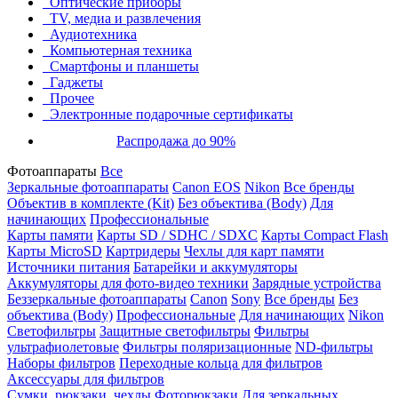
Оптические приборы
TV, медиа и развлечения
Аудиотехника
Компьютерная техника
Смартфоны и планшеты
Гаджеты
Прочее
Электронные подарочные сертификаты
Распродажа до 90%
Фотоаппараты
Все
Зеркальные фотоаппараты
Canon EOS
Nikon
Все бренды
Объектив в комплекте (Kit)
Без объектива (Body)
Для
начинающих
Профессиональные
Карты памяти
Карты SD / SDHC / SDXC
Карты Compact Flash
Карты MicroSD
Картридеры
Чехлы для карт памяти
Источники питания
Батарейки и аккумуляторы
Аккумуляторы для фото-видео техники
Зарядные устройства
Беззеркальные фотоаппараты
Canon
Sony
Все бренды
Без
объектива (Body)
Профессиональные
Для начинающих
Nikon
Светофильтры
Защитные светофильтры
Фильтры
ультрафиолетовые
Фильтры поляризационные
ND-фильтры
Наборы фильтров
Переходные кольца для фильтров
Аксессуары для фильтров
Сумки, рюкзаки, чехлы
Фоторюкзаки
Для зеркальных