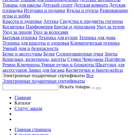
Товары для школы
Детский спорт
Детская комната
Детская
площадка
Игрушки и подарки
Куклы и пупсы
Развивающие
игры и хобби
Красота и здоровье
Аптека
Средства и предметы гигиены
Косметика
Парфюмерия
Бритье и депиляция
Уход за телом
Уход за лицом
Уход за волосами
Бытовая техника
Техника для кухни
Техника для дома
Техника для красоты и здоровья
Климатическая техника
Умный дом и безопасность
Белье и аксессуары
Белье
Солнцезащитные очки
Зонты
Кошельки, визитницы, кисеты
Сумки
Чемоданы
Портфели
Ремни
Ключницы
Умные ручки и блокноты
Шкатулки для
аксессуаров
Замки для багажа
Косметички и бьюти-кейсы
Электронные подарочные сертификаты
Все
Электронные подарочные сертификаты
Искать товары ...
Главная
Каталог
Статус заказа
Главная страница
Каталог товаров