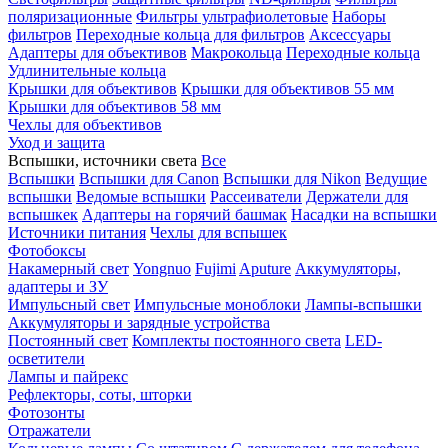
поляризационные
Фильтры ультрафиолетовые
Наборы
фильтров
Переходные кольца для фильтров
Аксессуары
Адаптеры для объективов
Макрокольца
Переходные кольца
Удлинительные кольца
Крышки для объективов
Крышки для объективов 55 мм
Крышки для объективов 58 мм
Чехлы для объективов
Уход и защита
Вспышки, источники света
Все
Вспышки
Вспышки для Canon
Вспышки для Nikon
Ведущие
вспышки
Ведомые вспышки
Рассеиватели
Держатели для
вспышкек
Адаптеры на горячий башмак
Насадки на вспышки
Источники питания
Чехлы для вспышек
Фотобоксы
Накамерный свет
Yongnuo
Fujimi
Aputure
Аккумуляторы,
адаптеры и ЗУ
Импульсный свет
Импульсные моноблоки
Лампы-вспышки
Аккумуляторы и зарядные устройства
Постоянный свет
Комплекты постоянного света
LED-
осветители
Лампы и пайрекс
Рефлекторы, соты, шторки
Фотозонты
Отражатели