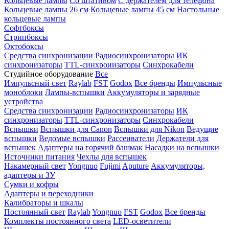
Кольцевые лампы
Со штативом
С держателем для телефона
Кольцевые лампы 26 см
Кольцевые лампы 45 см
Настольные
кольцевые лампы
Софтбоксы
Стрипбоксы
Октобоксы
Средства синхронизации
Радиосинхронизаторы
ИК
синхронизаторы
TTL-синхронизаторы
Синхрокабели
Студийное оборудование
Все
Импульсный свет
Raylab
FST
Godox
Все бренды
Импульсные
моноблоки
Лампы-вспышки
Аккумуляторы и зарядные
устройства
Средства синхронизации
Радиосинхронизаторы
ИК
синхронизаторы
TTL-синхронизаторы
Синхрокабели
Вспышки
Вспышки для Canon
Вспышки для Nikon
Ведущие
вспышки
Ведомые вспышки
Рассеиватели
Держатели для
вспышек
Адаптеры на горячий башмак
Насадки на вспышки
Источники питания
Чехлы для вспышек
Накамерный свет
Yongnuo
Fujimi
Aputure
Аккумуляторы,
адаптеры и ЗУ
Сумки и кофры
Адаптеры и переходники
Калибраторы и шкалы
Постоянный свет
Raylab
Yongnuo
FST
Godox
Все бренды
Комплекты постоянного света
LED-осветители