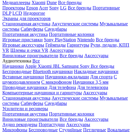
Медиаплееры
Xiaomi
Dune
Все бренды
Проекторы
Epson
Acer
Sony
LG
Все бренды
Портативные
DLP
LCD
Недорогие
Экраны для проекторов
Стационарная акустика
Акустические системы
Музыкальные
системы
Сабвуферы
Саундбары
Портативная акустика
Портативные колонки
Игровые приставки
Sony PlayStation
Nintendo
Все бренды
Игровые аксессуары
Геймпады
Гарнитуры
Рули, педали, КПП
VR
Шлемы и очки VR
Аксессуары
Виниловые проигрыватели
Все бренды
Аксессуары
Аудиотехника
Все
Наушники
Apple
Xiaomi
JBL
Samsung
Sony
Все бренды
Беспроводные
Bluetooth наушники
Накладные наушники
Вставные наушники
Наушники-вкладыши
Для спорта
С
шумоподавлением
С микрофоном
Наушники 3,5 мм
Проводные наушники
Для телефона
Для телевизора
Компьютерные наушники и гарнитуры
Аксессуары
Стационарная акустика
Акустические системы
Музыкальные
системы
Сабвуферы
Саундбары
Усилители и ресиверы
Портативная акустика
Портативные колонки
Виниловые проигрыватели
Все бренды
Аксессуары
Аудио рекордеры
Портастудии
Аксессуары
Микрофоны
Беспроводные
Студийные
Петличные
Вокальные