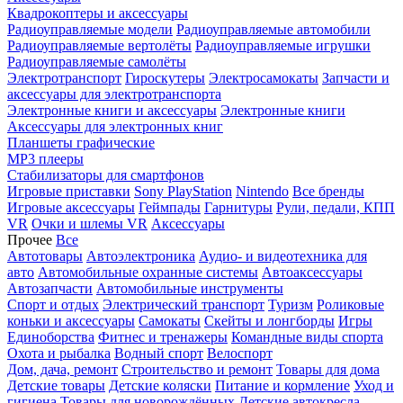
Квадрокоптеры и аксессуары
Радиоуправляемые модели
Радиоуправляемые автомобили
Радиоуправляемые вертолёты
Радиоуправляемые игрушки
Радиоуправляемые самолёты
Электротранспорт
Гироскутеры
Электросамокаты
Запчасти и
аксессуары для электротранспорта
Электронные книги и аксессуары
Электронные книги
Аксессуары для электронных книг
Планшеты графические
MP3 плееры
Стабилизаторы для смартфонов
Игровые приставки
Sony PlayStation
Nintendo
Все бренды
Игровые аксессуары
Геймпады
Гарнитуры
Рули, педали, КПП
VR
Очки и шлемы VR
Аксессуары
Прочее
Все
Автотовары
Автоэлектроника
Аудио- и видеотехника для
авто
Автомобильные охранные системы
Автоаксессуары
Автозапчасти
Автомобильные инструменты
Спорт и отдых
Электрический транспорт
Туризм
Роликовые
коньки и аксессуары
Самокаты
Скейты и лонгборды
Игры
Единоборства
Фитнес и тренажеры
Командные виды спорта
Охота и рыбалка
Водный спорт
Велоспорт
Дом, дача, ремонт
Строительство и ремонт
Товары для дома
Детские товары
Детские коляски
Питание и кормление
Уход и
гигиена
Товары для новорождённых
Детские автокресла