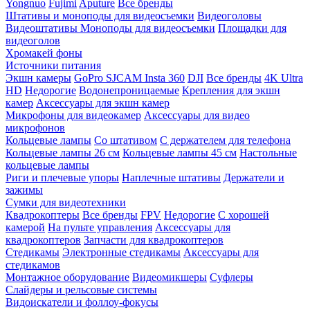
Yongnuo
Fujimi
Aputure
Все бренды
Штативы и моноподы для видеосъемки
Видеоголовы
Видеоштативы
Моноподы для видеосъемки
Площадки для
видеоголов
Хромакей фоны
Источники питания
Экшн камеры
GoPro
SJCAM
Insta 360
DJI
Все бренды
4K Ultra
HD
Недорогие
Водонепроницаемые
Крепления для экшн
камер
Аксессуары для экшн камер
Микрофоны для видеокамер
Аксессуары для видео
микрофонов
Кольцевые лампы
Со штативом
C держателем для телефона
Кольцевые лампы 26 см
Кольцевые лампы 45 см
Настольные
кольцевые лампы
Риги и плечевые упоры
Наплечные штативы
Держатели и
зажимы
Сумки для видеотехники
Квадрокоптеры
Все бренды
FPV
Недорогие
С хорошей
камерой
На пульте управления
Аксессуары для
квадрокоптеров
Запчасти для квадрокоптеров
Стедикамы
Электронные стедикамы
Аксессуары для
стедикамов
Монтажное оборудование
Видеомикшеры
Суфлеры
Слайдеры и рельсовые системы
Видоискатели и фоллоу-фокусы