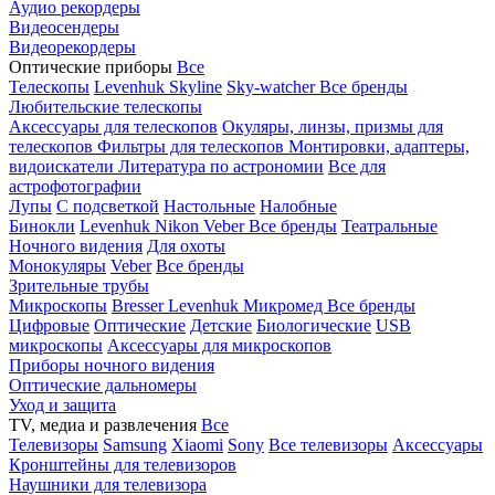
Аудио рекордеры
Видеосендеры
Видеорекордеры
Оптические приборы
Все
Телескопы
Levenhuk Skyline
Sky-watcher
Все бренды
Любительские телескопы
Аксессуары для телескопов
Окуляры, линзы, призмы для
телескопов
Фильтры для телескопов
Монтировки, адаптеры,
видоискатели
Литература по астрономии
Все для
астрофотографии
Лупы
С подсветкой
Настольные
Налобные
Бинокли
Levenhuk
Nikon
Veber
Все бренды
Театральные
Ночного видения
Для охоты
Монокуляры
Veber
Все бренды
Зрительные трубы
Микроскопы
Bresser
Levenhuk
Микромед
Все бренды
Цифровые
Оптические
Детские
Биологические
USB
микроскопы
Аксессуары для микроскопов
Приборы ночного видения
Оптические дальномеры
Уход и защита
TV, медиа и развлечения
Все
Телевизоры
Samsung
Xiaomi
Sony
Все телевизоры
Аксессуары
Кронштейны для телевизоров
Наушники для телевизора