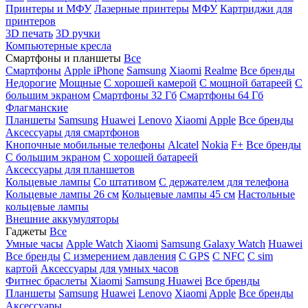
Принтеры и МФУ
Лазерные принтеры
МФУ
Картриджи для
принтеров
3D печать
3D ручки
Компьютерные кресла
Смартфоны и планшеты
Все
Смартфоны
Apple iPhone
Samsung
Xiaomi
Realme
Все бренды
Недорогие
Мощные
С хорошей камерой
С мощной батареей
С
большим экраном
Смартфоны 32 Гб
Смартфоны 64 Гб
Флагманские
Планшеты
Samsung
Huawei
Lenovo
Xiaomi
Apple
Все бренды
Аксессуары для смартфонов
Кнопочные мобильные телефоны
Alcatel
Nokia
F+
Все бренды
С большим экраном
С хорошей батареей
Аксессуары для планшетов
Кольцевые лампы
Со штативом
C держателем для телефона
Кольцевые лампы 26 см
Кольцевые лампы 45 см
Настольные
кольцевые лампы
Внешние аккумуляторы
Гаджеты
Все
Умные часы
Apple Watch
Xiaomi
Samsung Galaxy Watch
Huawei
Все бренды
C измерением давления
C GPS
C NFC
C sim
картой
Аксессуары для умных часов
Фитнес браслеты
Xiaomi
Samsung
Huawei
Все бренды
Планшеты
Samsung
Huawei
Lenovo
Xiaomi
Apple
Все бренды
Аксессуары