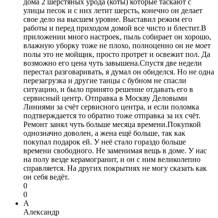
дома 2 шерстяных урода (коты) которые таскают с
улицы песок и с них летит шерсть, конечно он делает
свое дело на высшем уровне. Выставил режим его
работы и перед приходом домой все чисто и блестит.В
приложении много настроек, пыль собирает он хорошо,
влажную уборку тоже не плохо, полноценно он не моет
полы это не мойщик, просто протрет и освежит пол. Да
возможно его цена чуть завышена.Спустя две недели
перестал разговаривать, я думал он обиделся. Но не одна
перезагрузка и другие танцы с бубном не спасли
ситуацию, и было принято решение отдавать его в
сервисный центр. Отправка в Москву Деловыми
Линиями за счёт сервисного центра, и если поломка
подтверждается то обратно тоже отправка за их счёт.
Ремонт занял чуть больше месяца времени.Покупкой
однозначно доволен, а жена ещё больше, так как
покупал подарок ей. У неё стало гораздо больше
времени свободного. Не заменимая вещь в доме. У нас
на полу везде керамогранит, и он с ним великолепно
справляется. На других покрытиях не могу сказать как
он себя ведёт.
0
0
А
Александр