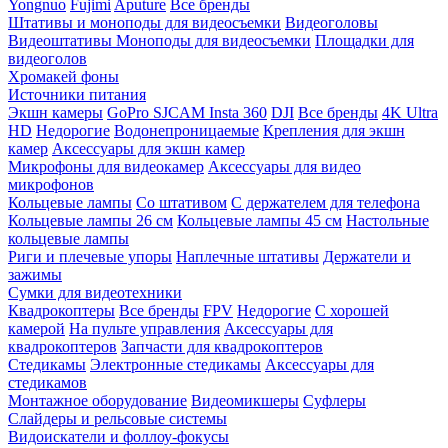
Yongnuo
Fujimi
Aputure
Все бренды
Штативы и моноподы для видеосъемки
Видеоголовы
Видеоштативы
Моноподы для видеосъемки
Площадки для
видеоголов
Хромакей фоны
Источники питания
Экшн камеры
GoPro
SJCAM
Insta 360
DJI
Все бренды
4K Ultra
HD
Недорогие
Водонепроницаемые
Крепления для экшн
камер
Аксессуары для экшн камер
Микрофоны для видеокамер
Аксессуары для видео
микрофонов
Кольцевые лампы
Со штативом
C держателем для телефона
Кольцевые лампы 26 см
Кольцевые лампы 45 см
Настольные
кольцевые лампы
Риги и плечевые упоры
Наплечные штативы
Держатели и
зажимы
Сумки для видеотехники
Квадрокоптеры
Все бренды
FPV
Недорогие
С хорошей
камерой
На пульте управления
Аксессуары для
квадрокоптеров
Запчасти для квадрокоптеров
Стедикамы
Электронные стедикамы
Аксессуары для
стедикамов
Монтажное оборудование
Видеомикшеры
Суфлеры
Слайдеры и рельсовые системы
Видоискатели и фоллоу-фокусы