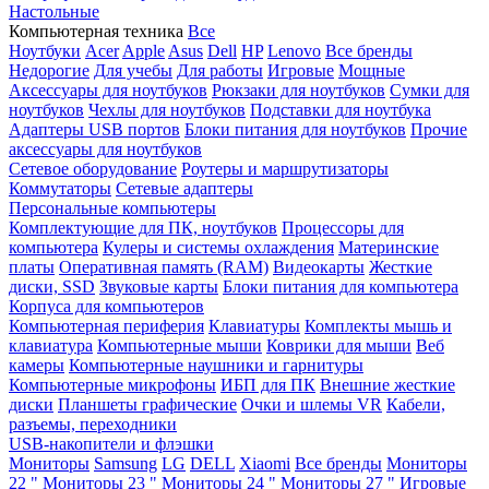
Настольные
Компьютерная техника
Все
Ноутбуки
Acer
Apple
Asus
Dell
HP
Lenovo
Все бренды
Недорогие
Для учебы
Для работы
Игровые
Мощные
Аксессуары для ноутбуков
Рюкзаки для ноутбуков
Сумки для
ноутбуков
Чехлы для ноутбуков
Подставки для ноутбука
Адаптеры USB портов
Блоки питания для ноутбуков
Прочие
аксессуары для ноутбуков
Сетевое оборудование
Роутеры и маршрутизаторы
Коммутаторы
Сетевые адаптеры
Персональные компьютеры
Комплектующие для ПК, ноутбуков
Процессоры для
компьютера
Кулеры и системы охлаждения
Материнские
платы
Оперативная память (RAM)
Видеокарты
Жесткие
диски, SSD
Звуковые карты
Блоки питания для компьютера
Корпуса для компьютеров
Компьютерная периферия
Клавиатуры
Комплекты мышь и
клавиатура
Компьютерные мыши
Коврики для мыши
Веб
камеры
Компьютерные наушники и гарнитуры
Компьютерные микрофоны
ИБП для ПК
Внешние жесткие
диски
Планшеты графические
Очки и шлемы VR
Кабели,
разъемы, переходники
USB-накопители и флэшки
Мониторы
Samsung
LG
DELL
Xiaomi
Все бренды
Мониторы
22 "
Мониторы 23 "
Мониторы 24 "
Мониторы 27 "
Игровые