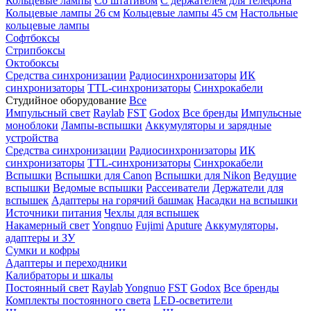
Кольцевые лампы
Со штативом
С держателем для телефона
Кольцевые лампы 26 см
Кольцевые лампы 45 см
Настольные
кольцевые лампы
Софтбоксы
Стрипбоксы
Октобоксы
Средства синхронизации
Радиосинхронизаторы
ИК
синхронизаторы
TTL-синхронизаторы
Синхрокабели
Студийное оборудование
Все
Импульсный свет
Raylab
FST
Godox
Все бренды
Импульсные
моноблоки
Лампы-вспышки
Аккумуляторы и зарядные
устройства
Средства синхронизации
Радиосинхронизаторы
ИК
синхронизаторы
TTL-синхронизаторы
Синхрокабели
Вспышки
Вспышки для Canon
Вспышки для Nikon
Ведущие
вспышки
Ведомые вспышки
Рассеиватели
Держатели для
вспышек
Адаптеры на горячий башмак
Насадки на вспышки
Источники питания
Чехлы для вспышек
Накамерный свет
Yongnuo
Fujimi
Aputure
Аккумуляторы,
адаптеры и ЗУ
Сумки и кофры
Адаптеры и переходники
Калибраторы и шкалы
Постоянный свет
Raylab
Yongnuo
FST
Godox
Все бренды
Комплекты постоянного света
LED-осветители