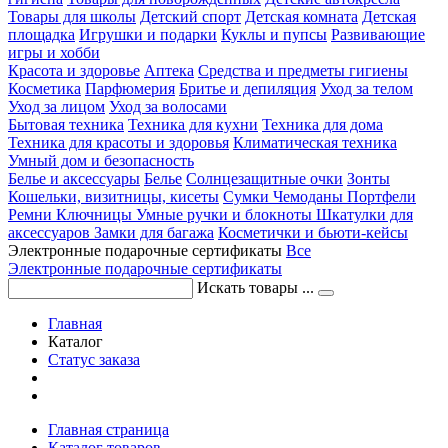
Товары для школы
Детский спорт
Детская комната
Детская
площадка
Игрушки и подарки
Куклы и пупсы
Развивающие
игры и хобби
Красота и здоровье
Аптека
Средства и предметы гигиены
Косметика
Парфюмерия
Бритье и депиляция
Уход за телом
Уход за лицом
Уход за волосами
Бытовая техника
Техника для кухни
Техника для дома
Техника для красоты и здоровья
Климатическая техника
Умный дом и безопасность
Белье и аксессуары
Белье
Солнцезащитные очки
Зонты
Кошельки, визитницы, кисеты
Сумки
Чемоданы
Портфели
Ремни
Ключницы
Умные ручки и блокноты
Шкатулки для
аксессуаров
Замки для багажа
Косметички и бьюти-кейсы
Электронные подарочные сертификаты
Все
Электронные подарочные сертификаты
Искать товары ...
Главная
Каталог
Статус заказа
Главная страница
Каталог товаров