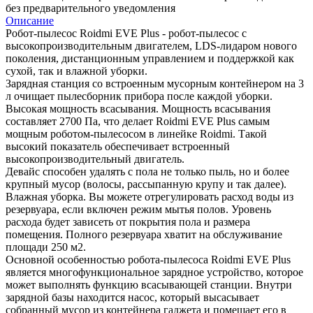
без предварительного уведомления
Описание
Робот-пылесос Roidmi EVE Plus - робот-пылесос с
высокопроизводительным двигателем, LDS-лидаром нового
поколения, дистанционным управлением и поддержкой как
сухой, так и влажной уборки.
Зарядная станция со встроенным мусорным контейнером на 3
л очищает пылесборник прибора после каждой уборки.
Высокая мощность всасывания. Мощность всасывания
составляет 2700 Па, что делает Roidmi EVE Plus самым
мощным роботом-пылесосом в линейке Roidmi. Такой
высокий показатель обеспечивает встроенный
высокопроизводительный двигатель.
Девайс способен удалять с пола не только пыль, но и более
крупный мусор (волосы, рассыпанную крупу и так далее).
Влажная уборка. Вы можете отрегулировать расход воды из
резервуара, если включен режим мытья полов. Уровень
расхода будет зависеть от покрытия пола и размера
помещения. Полного резервуара хватит на обслуживание
площади 250 м2.
Основной особенностью робота-пылесоса Roidmi EVE Plus
является многофункциональное зарядное устройство, которое
может выполнять функцию всасывающей станции. Внутри
зарядной базы находится насос, который высасывает
собранный мусор из контейнера гаджета и помещает его в