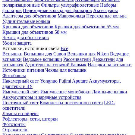
поляризационные
Фильтры ультрафиолетовые
Наборы
фильтров
Переходные кольца для фильтров
Аксессуары
Адаптеры для объективов
Макрокольца
Переходные кольца
Удлинительные кольца
Крышки для объективов
Крышки для объективов 55 мм
Крышки для объективов 58 мм
Чехлы для объективов
Уход и защита
Вспышки, источники света
Все
Вспышки
Вспышки для Canon
Вспышки для Nikon
Ведущие
вспышки
Ведомые вспышки
Рассеиватели
Держатели для
вспышкек
Адаптеры на горячий башмак
Насадки на вспышки
Источники питания
Чехлы для вспышек
Фотобоксы
Накамерный свет
Yongnuo
Fujimi
Aputure
Аккумуляторы,
адаптеры и ЗУ
Импульсный свет
Импульсные моноблоки
Лампы-вспышки
Аккумуляторы и зарядные устройства
Постоянный свет
Комплекты постоянного света
LED-
осветители
Лампы и пайрекс
Рефлекторы, соты, шторки
Фотозонты
Отражатели