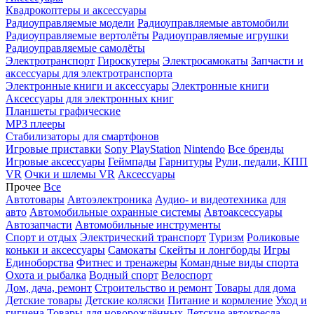
Квадрокоптеры и аксессуары
Радиоуправляемые модели
Радиоуправляемые автомобили
Радиоуправляемые вертолёты
Радиоуправляемые игрушки
Радиоуправляемые самолёты
Электротранспорт
Гироскутеры
Электросамокаты
Запчасти и
аксессуары для электротранспорта
Электронные книги и аксессуары
Электронные книги
Аксессуары для электронных книг
Планшеты графические
MP3 плееры
Стабилизаторы для смартфонов
Игровые приставки
Sony PlayStation
Nintendo
Все бренды
Игровые аксессуары
Геймпады
Гарнитуры
Рули, педали, КПП
VR
Очки и шлемы VR
Аксессуары
Прочее
Все
Автотовары
Автоэлектроника
Аудио- и видеотехника для
авто
Автомобильные охранные системы
Автоаксессуары
Автозапчасти
Автомобильные инструменты
Спорт и отдых
Электрический транспорт
Туризм
Роликовые
коньки и аксессуары
Самокаты
Скейты и лонгборды
Игры
Единоборства
Фитнес и тренажеры
Командные виды спорта
Охота и рыбалка
Водный спорт
Велоспорт
Дом, дача, ремонт
Строительство и ремонт
Товары для дома
Детские товары
Детские коляски
Питание и кормление
Уход и
гигиена
Товары для новорождённых
Детские автокресла