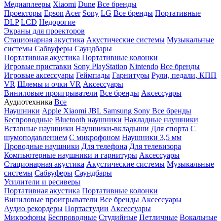
Медиаплееры
Xiaomi
Dune
Все бренды
Проекторы
Epson
Acer
Sony
LG
Все бренды
Портативные
DLP
LCD
Недорогие
Экраны для проекторов
Стационарная акустика
Акустические системы
Музыкальные
системы
Сабвуферы
Саундбары
Портативная акустика
Портативные колонки
Игровые приставки
Sony PlayStation
Nintendo
Все бренды
Игровые аксессуары
Геймпады
Гарнитуры
Рули, педали, КПП
VR
Шлемы и очки VR
Аксессуары
Виниловые проигрыватели
Все бренды
Аксессуары
Аудиотехника
Все
Наушники
Apple
Xiaomi
JBL
Samsung
Sony
Все бренды
Беспроводные
Bluetooth наушники
Накладные наушники
Вставные наушники
Наушники-вкладыши
Для спорта
С
шумоподавлением
С микрофоном
Наушники 3,5 мм
Проводные наушники
Для телефона
Для телевизора
Компьютерные наушники и гарнитуры
Аксессуары
Стационарная акустика
Акустические системы
Музыкальные
системы
Сабвуферы
Саундбары
Усилители и ресиверы
Портативная акустика
Портативные колонки
Виниловые проигрыватели
Все бренды
Аксессуары
Аудио рекордеры
Портастудии
Аксессуары
Микрофоны
Беспроводные
Студийные
Петличные
Вокальные