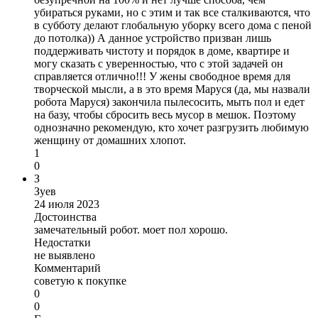
убираться руками, но с этим и так все сталкиваются, что
в субботу делают глобальную уборку всего дома с пеной
до потолка)) А данное устройство призван лишь
поддерживать чистоту и порядок в доме, квартире и
могу сказать с уверенностью, что с этой задачей он
справляется отлично!!! У жены свободное время для
творческой мысли, а в это время Маруся (да, мы назвали
робота Маруся) закончила пылесосить, мыть пол и едет
на базу, чтобы сбросить весь мусор в мешок. Поэтому
однозначно рекомендую, кто хочет разгрузить любимую
женщину от домашних хлопот.
1
0
З
Зуев
24 июля 2023
Достоинства
замечательный робот. моет пол хорошо.
Недостатки
не выявлено
Комментарий
советую к покупке
0
0