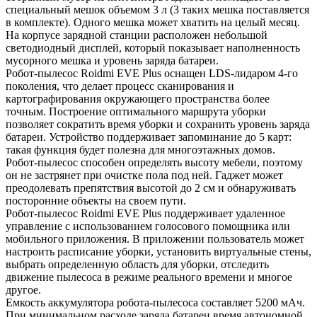
специальный мешок объемом 3 л (3 таких мешка поставляется
в комплекте). Одного мешка может хватить на целый месяц.
На корпусе зарядной станции расположен небольшой
светодиодный дисплей, который показывает наполненность
мусорного мешка и уровень заряда батареи.
Робот-пылесос Roidmi EVE Plus оснащен LDS-лидаром 4-го
поколения, что делает процесс сканирования и
картографирования окружающего пространства более
точным. Построение оптимального маршрута уборки
позволяет сократить время уборки и сохранить уровень заряда
батареи. Устройство поддерживает запоминание до 5 карт:
такая функция будет полезна для многоэтажных домов.
Робот-пылесос способен определять высоту мебели, поэтому
он не застрянет при очистке пола под ней. Гаджет может
преодолевать препятствия высотой до 2 см и обнаруживать
посторонние объекты на своем пути.
Робот-пылесос Roidmi EVE Plus поддерживает удаленное
управление с использованием голосового помощника или
мобильного приложения. В приложении пользователь может
настроить расписание уборки, установить виртуальные стены,
выбрать определенную область для уборки, отследить
движение пылесоса в режиме реального времени и многое
другое.
Емкость аккумулятора робота-пылесоса составляет 5200 мАч.
При минимальном расходе заряда батареи время автономной