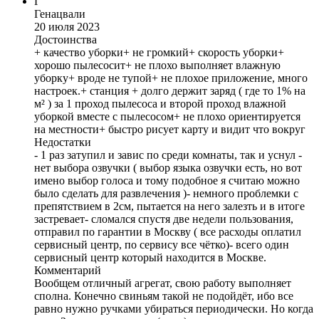
Г
Генацвали
20 июля 2023
Достоинства
+ качество уборки+ не громкий+ скорость уборки+
хорошо пылесосит+ не плохо выполняет влажную
уборку+ вроде не тупой+ не плохое приложение, много
настроек.+ станция + долго держит заряд ( где то 1% на
м² ) за 1 проход пылесоса и второй проход влажной
уборкой вместе с пылесосом+ не плохо ориентируется
на местности+ быстро рисует карту и видит что вокруг
Недостатки
- 1 раз затупил и завис по среди комнаты, так и уснул -
нет выбора озвучки ( выбор языка озвучки есть, но вот
имено выбор голоса и тому подобное я считаю можно
было сделать для развлечения )- немного проблемки с
препятствием в 2см, пытается на него залезть и в итоге
застревает- сломался спустя две недели пользования,
отправил по гарантии в Москву ( все расходы оплатил
сервисный центр, по сервису все чётко)- всего один
сервисный центр который находится в Москве.
Комментарий
Вообщем отличный агрегат, свою работу выполняет
сполна. Конечно свиньям такой не подойдёт, ибо все
равно нужно ручками убираться периодически. Но когда