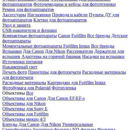
фотоаппаратов
Фоточемоданы и кейсы для фототехники
Ремни для фотоаппаратов
Аксессуары
Наглазники
Провода и кабели
Пульты ДУ для
фотоаппаратов
Клетки для фотоаппаратов
Уход и защита
USB-накопители и флэшки
Компактные фотоаппараты
Canon
Fujifilm
Все бренды
Детские
фотоаппараты
Моментальные фотоаппараты
Fujifilm Instax
Все бренды
Вспышки
Для Canon
Для Nikon
Рассеиватели
Держатели для
вспышек
Адаптеры на горячий башмак
Насадки на вспышки
Источники питания
Накамерный свет
Печать фото
Принтеры для фотопечати
Расходные материалы
для фотопечати
Расходные материалы
Картриджи для Fujifilm Instax
Фотобумага для Polaroid
Фотопленка
Объективы
Все
Объективы для Canon
Для Canon EF/EF-s
Объективы для Nikon
Объективы для Sony E
Объективы для Fujifilm
Объективы микро 4/3
Бленды
Для Canon
Для Nikon
Универсальные
Светофильтры
Защитные фильтры
ND-фильры
Фильтры