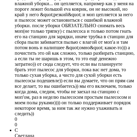
влажной уборки... он цепляется, например как у меня на
пороге лежит большой eva коврик, он не высокий, но
край у него &quot;резкий&quot; и моп цепляется за него
и пылесос может остановиться с ошибкой влажной
уборки. после уборки ОБЯЗАТЕЛЬНО снимать весь
моп(не только тряпку) с пылесоса и только потом гнать
его на станцию для зарядки, иначе трубка в станции для
сбора пыли забивается пылью с влагой от моп'а и там
потом вонь и налипшее &quot;омно&quot; какое-то))) а
почистить это ой как сложно, только разбирать станцию,
а если ты не шаришь в этом, то это ещё денежно
затратно)) от сюда следует, что если вы планируете
брать этот пылесос для уборки, пока вас нет дома, то
только сухая уборка, а чисто для сухой уборки есть
пылесосы подешевле)) если вы думаете, что он прям сам
все делает, то вы ошибаетесь)) мы его включаем, только
когда дома, следим, чтобы не заехал на станцию с
моп'ом, раз в неделю пылесосим простым пылесосом и
моем полы руками)))) он только поддерживает порядок
некоторое время, за ним так же нужно ухаживать и
следить))
0
0
С
Светлана