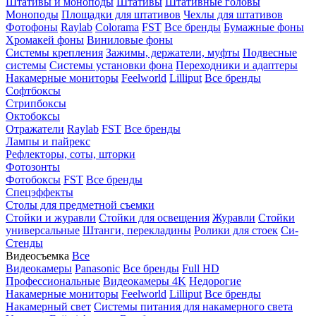
Штативы и моноподы
Штативы
Штативные головы
Моноподы
Площадки для штативов
Чехлы для штативов
Фотофоны
Raylab
Colorama
FST
Все бренды
Бумажные фоны
Хромакей фоны
Виниловые фоны
Системы крепления
Зажимы, держатели, муфты
Подвесные
системы
Системы установки фона
Переходники и адаптеры
Накамерные мониторы
Feelworld
Lilliput
Все бренды
Софтбоксы
Стрипбоксы
Октобоксы
Отражатели
Raylab
FST
Все бренды
Лампы и пайрекс
Рефлекторы, соты, шторки
Фотозонты
Фотобоксы
FST
Все бренды
Спецэффекты
Столы для предметной съемки
Стойки и журавли
Стойки для освещения
Журавли
Стойки
универсальные
Штанги, перекладины
Ролики для стоек
Си-
Стенды
Видеосъемка
Все
Видеокамеры
Panasonic
Все бренды
Full HD
Профессиональные
Видеокамеры 4K
Недорогие
Накамерные мониторы
Feelworld
Lilliput
Все бренды
Накамерный свет
Системы питания для накамерного света