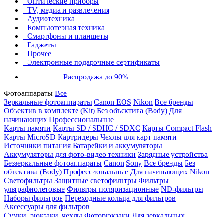
Оптические приборы
TV, медиа и развлечения
Аудиотехника
Компьютерная техника
Смартфоны и планшеты
Гаджеты
Прочее
Электронные подарочные сертификаты
Распродажа до 90%
Фотоаппараты
Все
Зеркальные фотоаппараты
Canon EOS
Nikon
Все бренды
Объектив в комплекте (Kit)
Без объектива (Body)
Для
начинающих
Профессиональные
Карты памяти
Карты SD / SDHC / SDXC
Карты Compact Flash
Карты MicroSD
Картридеры
Чехлы для карт памяти
Источники питания
Батарейки и аккумуляторы
Аккумуляторы для фото-видео техники
Зарядные устройства
Беззеркальные фотоаппараты
Canon
Sony
Все бренды
Без
объектива (Body)
Профессиональные
Для начинающих
Nikon
Светофильтры
Защитные светофильтры
Фильтры
ультрафиолетовые
Фильтры поляризационные
ND-фильтры
Наборы фильтров
Переходные кольца для фильтров
Аксессуары для фильтров
Сумки, рюкзаки, чехлы
Фоторюкзаки
Для зеркальных