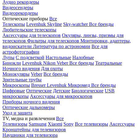
Аудио рекордеры
Видеосендеры
Видеорекордеры
Оптические приборы
Все
Телескопы
Levenhuk Skyline
Sky-watcher
Все бренды
Любительские телескопы
Аксессуары для телескопов
Окуляры, линзы, призмы для
телескопов
Фильтры для телескопов
Монтировки, адаптеры,
видоискатели
Литература по астрономии
Все для
астрофотографии
Лупы
С подсветкой
Настольные
Налобные
Бинокли
Levenhuk
Nikon
Veber
Все бренды
Театральные
Ночного видения
Для охоты
Монокуляры
Veber
Все бренды
Зрительные трубы
Микроскопы
Bresser
Levenhuk
Микромед
Все бренды
Цифровые
Оптические
Детские
Биологические
USB
микроскопы
Аксессуары для микроскопов
Приборы ночного видения
Оптические дальномеры
Уход и защита
TV, медиа и развлечения
Все
Телевизоры
Samsung
Xiaomi
Sony
Все телевизоры
Аксессуары
Кронштейны для телевизоров
Наушники для телевизора