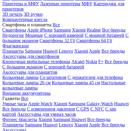
Принтеры и МФУ
Лазерные принтеры
МФУ
Картриджи для
принтеров
3D печать
3D ручки
Компьютерные кресла
Смартфоны и планшеты
Все
Смартфоны
Apple iPhone
Samsung
Xiaomi
Realme
Все бренды
Недорогие
Мощные
С хорошей камерой
С мощной батареей
С
большим экраном
Смартфоны 32 Гб
Смартфоны 64 Гб
Флагманские
Планшеты
Samsung
Huawei
Lenovo
Xiaomi
Apple
Все бренды
Аксессуары для смартфонов
Кнопочные мобильные телефоны
Alcatel
Nokia
F+
Все бренды
С большим экраном
С хорошей батареей
Аксессуары для планшетов
Кольцевые лампы
Со штативом
C держателем для телефона
Кольцевые лампы 26 см
Кольцевые лампы 45 см
Настольные
кольцевые лампы
Внешние аккумуляторы
Гаджеты
Все
Умные часы
Apple Watch
Xiaomi
Samsung Galaxy Watch
Huawei
Все бренды
C измерением давления
C GPS
C NFC
C sim
картой
Аксессуары для умных часов
Фитнес браслеты
Xiaomi
Samsung
Huawei
Все бренды
Планшеты
Samsung
Huawei
Lenovo
Xiaomi
Apple
Все бренды
Аксессуары