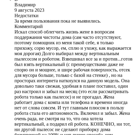
Владимир
9 августа 2023
Недостатки
За время пользования пока не выявились.
Комментарий
Искал способ облегчить жизнь жене в вопросам
поддержания чистоты дома (сам часто отсутствуют,
поэтому помощник из меня такой себе, я только
прихожу, сорю мусор, ем, сплю и ухожу, как выражается
моя дорогая) Долго выбирал между вертикальным
пылесосом и роботом. Взвешивал все за и против...готов
был взять вертикальный (с преимуществами даже не
спорю он и мощнее, и шире рабочая поверхность, отсек
для мусора больше, только с базой на стенке) , но на
просторах интернета наткнулся на данную модель. Она
довольно таки свежая, удобная в плане поставил, один
раз настроил и забыл на месяц (это если рассматривать
робота только как пылесос) и не прогадал. Жена
работает дома с компа или телефона и времени иногда
нет от слова совсем. И тут главным плюсом в пользу
робота стала его автономность. Включил и забыл. Жена
очень рада, не смотря на то, что она хотела
вертикальный, а подарил ей робота. КОНЕЧНО, ни тот,
ни другой пылесос не сделают приборку дома
безупречной на 100% и нет лучше способа, чем