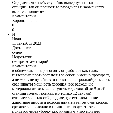
Страдает амнезией: случайно выдернули питание
станции, так он полностью разрядился и забыл карту
вместе с подписями.
Комментарий
Хорошая вещь
0
0
И
Иван
11 сентября 2023
Достоинства
супер
Недостатки
смотри комментарий
Комментарий
в общем сам аппарат огонь, он работает как надо,
пылесосит, протирает полы за собой, именно протирает,
а не моет, не путайте эти понятия, не громкий(есть с чем
сравнивать) мощность хорошая, все расходные
материалы легко можно купить с доставкой до 5 дней.
станция только громкая, но только 12 секунд))
очищается он так себе, в доме, где есть домашние
животные шерсть и волосы наматывает он будь здоров,
срезаются не сложно в принципе, но делать это
придётся через уборку как минимум)) про моп для