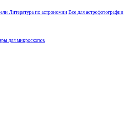
тели
Литература по астрономии
Все для астрофотографии
ары для микроскопов