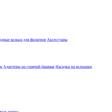
одные кольца для фильтров
Аксессуары
ек
Адаптеры на горячий башмак
Насадки на вспышки
евые лампы