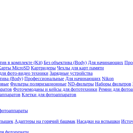
ив в комплекте (Kit)
Без объектива (Body)
Для начинающих
Про
Карты MicroSD
Картридеры
Чехлы для карт памяти
ля фото-видео техники
Зарядные устройства
тива (Body)
Профессиональные
Для начинающих
Nikon
овые
Фильтры поляризационные
ND-фильтры
Наборы фильтров
аратов
Фоточемоданы и кейсы для фототехники
Ремни для фото
аппаратов
Клетки для фотоаппаратов
фотоаппараты
спышек
Адаптеры на горячий башмак
Насадки на вспышки
Исто
ля фотопечати