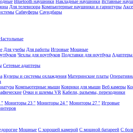
водные
Bluetooth наушники
Накладные наушники
Вставные нау
фона
Для телевизора
Компьютерные наушники и гарнитуры
Аксе
истемы
Сабвуферы
Саундбары
Настольные
е
Для учебы
Для работы
Игровые
Мощные
оутбуков
Чехлы для ноутбуков
Подставки для ноутбука
Адаптеры
ы
Сетевые адаптеры
ра
Кулеры и системы охлаждения
Материнские платы
Оперативн
в
иатура
Компьютерные мыши
Коврики для мыши
Веб камеры
Ко
афические
Очки и шлемы VR
Кабели, разъемы, переходники
 "
Мониторы 23 "
Мониторы 24 "
Мониторы 27 "
Игровые
интеров
едорогие
Мощные
С хорошей камерой
С мощной батареей
С бол