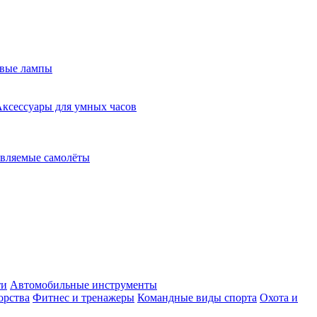
евые лампы
ксессуары для умных часов
вляемые самолёты
ти
Автомобильные инструменты
орства
Фитнес и тренажеры
Командные виды спорта
Охота и