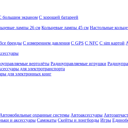
С большим экраном
С хорошей батареей
ьцевые лампы 26 см
Кольцевые лампы 45 см
Настольные кольц
Все бренды
C измерением давления
C GPS
C NFC
C sim картой
А
сессуары
оуправляемые вертолёты
Радиоуправляемые игрушки
Радиоупра
ксессуары для электротранспорта
ары для электронных книг
Автомобильные охранные системы
Автоаксессуары
Автозапчас
ньки и аксессуары
Самокаты
Скейты и лонгборды
Игры
Единоб