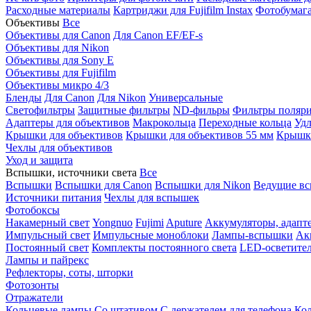
Расходные материалы
Картриджи для Fujifilm Instax
Фотобумага 
Объективы
Все
Объективы для Canon
Для Canon EF/EF-s
Объективы для Nikon
Объективы для Sony E
Объективы для Fujifilm
Объективы микро 4/3
Бленды
Для Canon
Для Nikon
Универсальные
Светофильтры
Защитные фильтры
ND-фильры
Фильтры поляр
Адаптеры для объективов
Макрокольца
Переходные кольца
Удл
Крышки для объективов
Крышки для объективов 55 мм
Крышки
Чехлы для объективов
Уход и защита
Вспышки, источники света
Все
Вспышки
Вспышки для Canon
Вспышки для Nikon
Ведущие в
Источники питания
Чехлы для вспышек
Фотобоксы
Накамерный свет
Yongnuo
Fujimi
Aputure
Аккумуляторы, адапт
Импульсный свет
Импульсные моноблоки
Лампы-вспышки
Ак
Постоянный свет
Комплекты постоянного света
LED-осветите
Лампы и пайрекс
Рефлекторы, соты, шторки
Фотозонты
Отражатели
Кольцевые лампы
Со штативом
С держателем для телефона
Кол