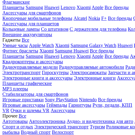
Флагманские
Планшеты
Samsung
Huawei
Lenovo
Xiaomi
Apple
Все бренды
Аксессуары для смартфонов
Кнопочные мобильные телефоны
Alcatel
Nokia
F+
Все бренды
Аксессуары для планшетов
Кольцевые лампы
Со штативом
C держателем для телефона
Кол
Внешние аккумуляторы
Гаджеты
Все
Умные часы
Apple Watch
Xiaomi
Samsung Galaxy Watch
Huawei
Фитнес браслеты
Xiaomi
Samsung
Huawei
Все бренды
Планшеты
Samsung
Huawei
Lenovo
Xiaomi
Apple
Все бренды
Ак
Квадрокоптеры и аксессуары
Радиоуправляемые модели
Радиоуправляемые автомобили
Ради
Электротранспорт
Гироскутеры
Электросамокаты
Запчасти и а
Электронные книги и аксессуары
Электронные книги
Аксессу
Планшеты графические
MP3 плееры
Стабилизаторы для смартфонов
Игровые приставки
Sony PlayStation
Nintendo
Все бренды
Игровые аксессуары
Геймпады
Гарнитуры
Рули, педали, КПП
VR
Очки и шлемы VR
Аксессуары
Прочее
Все
Автотовары
Автоэлектроника
Аудио- и видеотехника для авто
Спорт и отдых
Электрический транспорт
Туризм
Роликовые ко
рыбалка
Водный спорт
Велоспорт