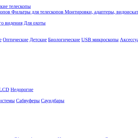
кие телескопы
копов
Фильтры для телескопов
Монтировки, адаптеры, видоиска
го видения
Для охоты
е
Оптические
Детские
Биологические
USB микроскопы
Аксессу
LCD
Недорогие
истемы
Сабвуферы
Саундбары