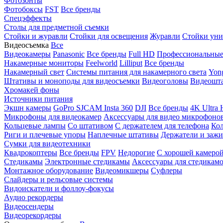
Фотозонты
Фотобоксы
FST
Все бренды
Спецэффекты
Столы для предметной съемки
Стойки и журавли
Стойки для освещения
Журавли
Стойки уни
Видеосъемка
Все
Видеокамеры
Panasonic
Все бренды
Full HD
Профессиональны
Накамерные мониторы
Feelworld
Lilliput
Все бренды
Накамерный свет
Системы питания для накамерного света
Yon
Штативы и моноподы для видеосъемки
Видеоголовы
Видеошт
Хромакей фоны
Источники питания
Экшн камеры
GoPro
SJCAM
Insta 360
DJI
Все бренды
4K Ultra
Микрофоны для видеокамер
Аксессуары для видео микрофоно
Кольцевые лампы
Со штативом
C держателем для телефона
Кол
Риги и плечевые упоры
Наплечные штативы
Держатели и заж
Сумки для видеотехники
Квадрокоптеры
Все бренды
FPV
Недорогие
С хорошей камеро
Стедикамы
Электронные стедикамы
Аксессуары для стедикам
Монтажное оборудование
Видеомикшеры
Суфлеры
Слайдеры и рельсовые системы
Видоискатели и фоллоу-фокусы
Аудио рекордеры
Видеосендеры
Видеорекордеры