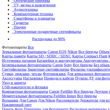
Оптические приборы
TV, медиа и развлечения
Аудиотехника
Компьютерная техника
Смартфоны и планшеты
Гаджеты
Прочее
Электронные подарочные сертификаты
Распродажа до 90%
Фотоаппараты
Все
Зеркальные фотоаппараты
Canon EOS
Nikon
Все бренды
Объект
Карты памяти
Карты SD / SDHC / SDXC
Карты Compact Flash
Источники питания
Батарейки и аккумуляторы
Аккумуляторы д
Беззеркальные фотоаппараты
Canon
Sony
Все бренды
Без объек
Светофильтры
Защитные светофильтры
Фильтры ультрафиолет
Сумки, рюкзаки, чехлы
Фоторюкзаки
Для зеркальных фотоапп
Аксессуары
Наглазники
Провода и кабели
Пульты ДУ для фото
Уход и защита
USB-накопители и флэшки
Компактные фотоаппараты
Canon
Fujifilm
Все бренды
Детские 
Моментальные фотоаппараты
Fujifilm Instax
Все бренды
Вспышки
Для Canon
Для Nikon
Рассеиватели
Держатели для в
Накамерный свет
Печать фото
Принтеры для фотопечати
Расходные материалы д