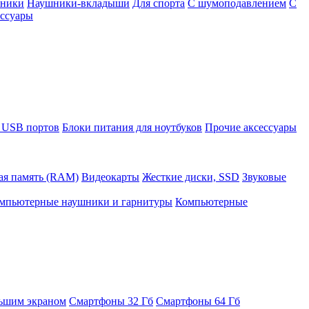
шники
Наушники-вкладыши
Для спорта
С шумоподавлением
С
ссуары
 USB портов
Блоки питания для ноутбуков
Прочие аксессуары
ая память (RAM)
Видеокарты
Жесткие диски, SSD
Звуковые
мпьютерные наушники и гарнитуры
Компьютерные
ьшим экраном
Смартфоны 32 Гб
Смартфоны 64 Гб