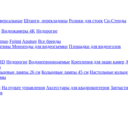
версальные
Штанги, перекладины
Ролики для стоек
Си-Стенды
е
Видеокамеры 4K
Недорогие
gnuo
Fujimi
Aputure
Все бренды
ативы
Моноподы для видеосъемки
Площадки для видеоголов
 HD
Недорогие
Водонепроницаемые
Крепления для экшн камер
А
в
ьцевые лампы 26 см
Кольцевые лампы 45 см
Настольные кольц
имы
й
На пульте управления
Аксессуары для квадрокоптеров
Запчасти
ов