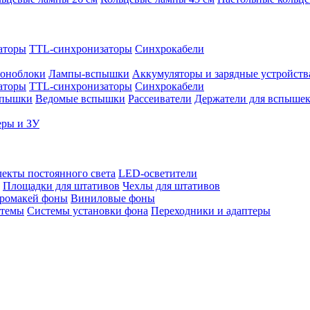
аторы
TTL-синхронизаторы
Синхрокабели
оноблоки
Лампы-вспышки
Аккумуляторы и зарядные устройств
аторы
TTL-синхронизаторы
Синхрокабели
спышки
Ведомые вспышки
Рассеиватели
Держатели для вспыше
еры и ЗУ
екты постоянного света
LED-осветители
Площадки для штативов
Чехлы для штативов
ромакей фоны
Виниловые фоны
стемы
Системы установки фона
Переходники и адаптеры