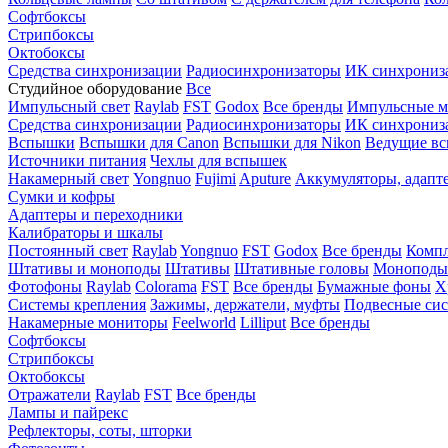
Софтбоксы
Стрипбоксы
Октобоксы
Средства синхронизации
Радиосинхронизаторы
ИК синхрониз
Студийное оборудование
Все
Импульсный свет
Raylab
FST
Godox
Все бренды
Импульсные м
Средства синхронизации
Радиосинхронизаторы
ИК синхрониз
Вспышки
Вспышки для Canon
Вспышки для Nikon
Ведущие в
Источники питания
Чехлы для вспышек
Накамерный свет
Yongnuo
Fujimi
Aputure
Аккумуляторы, адапт
Сумки и кофры
Адаптеры и переходники
Калибраторы и шкалы
Постоянный свет
Raylab
Yongnuo
FST
Godox
Все бренды
Компл
Штативы и моноподы
Штативы
Штативные головы
Моноподы
Фотофоны
Raylab
Colorama
FST
Все бренды
Бумажные фоны
Х
Системы крепления
Зажимы, держатели, муфты
Подвесные си
Накамерные мониторы
Feelworld
Lilliput
Все бренды
Софтбоксы
Стрипбоксы
Октобоксы
Отражатели
Raylab
FST
Все бренды
Лампы и пайрекс
Рефлекторы, соты, шторки