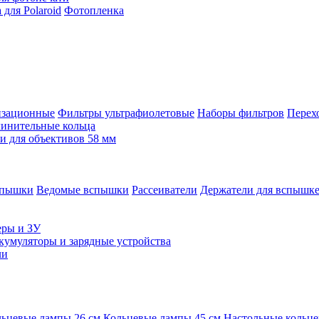
для Polaroid
Фотопленка
изационные
Фильтры ультрафиолетовые
Наборы фильтров
Перех
инительные кольца
 для объективов 58 мм
спышки
Ведомые вспышки
Рассеиватели
Держатели для вспышк
еры и ЗУ
кумуляторы и зарядные устройства
ли
ьцевые лампы 26 см
Кольцевые лампы 45 см
Настольные кольц