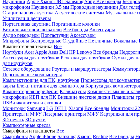
Наушники
Apple
Xiaomi
JBL
Samsung
Sony
Все бренды
Беспро
микрофоном
Наушники 3,5 мм
Проводные наушники
Для теле
Стационарная акустика
Акустические системы
Музыкальные с
Усилители и ресиверы
Портативная акустика
Портативные колонки
Виниловые проигрыватели
Все бренды
Аксессуары
Аудио рекордеры
Портастудии
Аксессуары
Микрофоны
Беспроводные
Студийные
Петличные
Вокальные
Компьютерная техника
Все
Ноутбуки
Acer
Apple
Asus
Dell
HP
Lenovo
Все бренды
Недороги
Аксессуары для ноутбуков
Рюкзаки для ноутбуков
Сумки для н
для ноутбуков
Сетевое оборудование
Роутеры и маршрутизаторы
Коммутатор
Персональные компьютеры
Комплектующие для ПК, ноутбуков
Процессоры для компьюте
карты
Блоки питания для компьютера
Корпуса для компьютеро
Компьютерная периферия
Клавиатуры
Комплекты мышь и клав
микрофоны
ИБП для ПК
Внешние жесткие диски
Планшеты гр
USB-накопители и флэшки
Мониторы
Samsung
LG
DELL
Xiaomi
Все бренды
Мониторы 22
Принтеры и МФУ
Лазерные принтеры
МФУ
Картриджи для пр
3D печать
3D ручки
Компьютерные кресла
Смартфоны и планшеты
Все
Смартфоны
Apple iPhone
Samsung
Xiaomi
Realme
Все бренды
Н