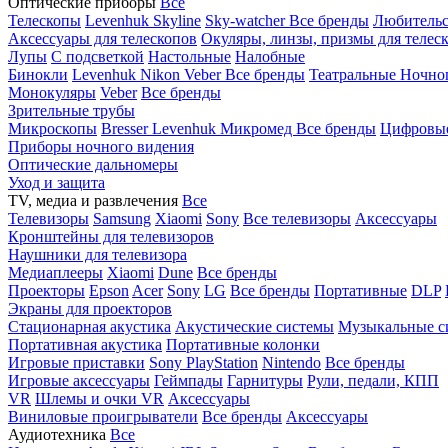
Оптические приборы
Все
Телескопы
Levenhuk Skyline
Sky-watcher
Все бренды
Любительс
Аксессуары для телескопов
Окуляры, линзы, призмы для телес
Лупы
С подсветкой
Настольные
Налобные
Бинокли
Levenhuk
Nikon
Veber
Все бренды
Театральные
Ночно
Монокуляры
Veber
Все бренды
Зрительные трубы
Микроскопы
Bresser
Levenhuk
Микромед
Все бренды
Цифровы
Приборы ночного видения
Оптические дальномеры
Уход и защита
TV, медиа и развлечения
Все
Телевизоры
Samsung
Xiaomi
Sony
Все телевизоры
Аксессуары
Кронштейны для телевизоров
Наушники для телевизора
Медиаплееры
Xiaomi
Dune
Все бренды
Проекторы
Epson
Acer
Sony
LG
Все бренды
Портативные
DLP
Экраны для проекторов
Стационарная акустика
Акустические системы
Музыкальные с
Портативная акустика
Портативные колонки
Игровые приставки
Sony PlayStation
Nintendo
Все бренды
Игровые аксессуары
Геймпады
Гарнитуры
Рули, педали, КПП
VR
Шлемы и очки VR
Аксессуары
Виниловые проигрыватели
Все бренды
Аксессуары
Аудиотехника
Все