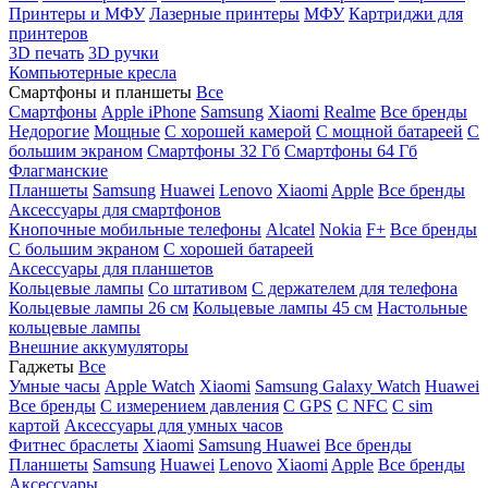
Принтеры и МФУ
Лазерные принтеры
МФУ
Картриджи для
принтеров
3D печать
3D ручки
Компьютерные кресла
Смартфоны и планшеты
Все
Смартфоны
Apple iPhone
Samsung
Xiaomi
Realme
Все бренды
Недорогие
Мощные
С хорошей камерой
С мощной батареей
С
большим экраном
Смартфоны 32 Гб
Смартфоны 64 Гб
Флагманские
Планшеты
Samsung
Huawei
Lenovo
Xiaomi
Apple
Все бренды
Аксессуары для смартфонов
Кнопочные мобильные телефоны
Alcatel
Nokia
F+
Все бренды
С большим экраном
С хорошей батареей
Аксессуары для планшетов
Кольцевые лампы
Со штативом
C держателем для телефона
Кольцевые лампы 26 см
Кольцевые лампы 45 см
Настольные
кольцевые лампы
Внешние аккумуляторы
Гаджеты
Все
Умные часы
Apple Watch
Xiaomi
Samsung Galaxy Watch
Huawei
Все бренды
C измерением давления
C GPS
C NFC
C sim
картой
Аксессуары для умных часов
Фитнес браслеты
Xiaomi
Samsung
Huawei
Все бренды
Планшеты
Samsung
Huawei
Lenovo
Xiaomi
Apple
Все бренды
Аксессуары