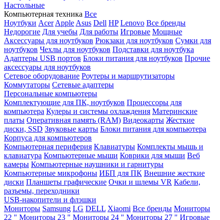
Настольные
Компьютерная техника
Все
Ноутбуки
Acer
Apple
Asus
Dell
HP
Lenovo
Все бренды
Недорогие
Для учебы
Для работы
Игровые
Мощные
Аксессуары для ноутбуков
Рюкзаки для ноутбуков
Сумки для
ноутбуков
Чехлы для ноутбуков
Подставки для ноутбука
Адаптеры USB портов
Блоки питания для ноутбуков
Прочие
аксессуары для ноутбуков
Сетевое оборудование
Роутеры и маршрутизаторы
Коммутаторы
Сетевые адаптеры
Персональные компьютеры
Комплектующие для ПК, ноутбуков
Процессоры для
компьютера
Кулеры и системы охлаждения
Материнские
платы
Оперативная память (RAM)
Видеокарты
Жесткие
диски, SSD
Звуковые карты
Блоки питания для компьютера
Корпуса для компьютеров
Компьютерная периферия
Клавиатуры
Комплекты мышь и
клавиатура
Компьютерные мыши
Коврики для мыши
Веб
камеры
Компьютерные наушники и гарнитуры
Компьютерные микрофоны
ИБП для ПК
Внешние жесткие
диски
Планшеты графические
Очки и шлемы VR
Кабели,
разъемы, переходники
USB-накопители и флэшки
Мониторы
Samsung
LG
DELL
Xiaomi
Все бренды
Мониторы
22 "
Мониторы 23 "
Мониторы 24 "
Мониторы 27 "
Игровые