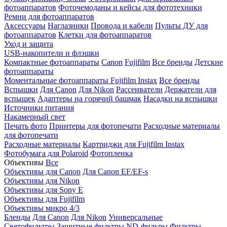
фотоаппаратов
Фоточемоданы и кейсы для фототехники
Ремни для фотоаппаратов
Аксессуары
Наглазники
Провода и кабели
Пульты ДУ для
фотоаппаратов
Клетки для фотоаппаратов
Уход и защита
USB-накопители и флэшки
Компактные фотоаппараты
Canon
Fujifilm
Все бренды
Детские
фотоаппараты
Моментальные фотоаппараты
Fujifilm Instax
Все бренды
Вспышки
Для Canon
Для Nikon
Рассеиватели
Держатели для
вспышек
Адаптеры на горячий башмак
Насадки на вспышки
Источники питания
Накамерный свет
Печать фото
Принтеры для фотопечати
Расходные материалы
для фотопечати
Расходные материалы
Картриджи для Fujifilm Instax
Фотобумага для Polaroid
Фотопленка
Объективы
Все
Объективы для Canon
Для Canon EF/EF-s
Объективы для Nikon
Объективы для Sony E
Объективы для Fujifilm
Объективы микро 4/3
Бленды
Для Canon
Для Nikon
Универсальные
Светофильтры
Защитные фильтры
ND-фильры
Фильтры