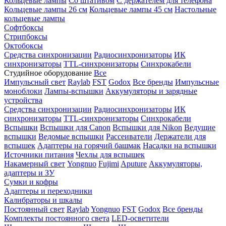
Кольцевые лампы
Со штативом
С держателем для телефона
Кольцевые лампы 26 см
Кольцевые лампы 45 см
Настольные
кольцевые лампы
Софтбоксы
Стрипбоксы
Октобоксы
Средства синхронизации
Радиосинхронизаторы
ИК
синхронизаторы
TTL-синхронизаторы
Синхрокабели
Студийное оборудование
Все
Импульсный свет
Raylab
FST
Godox
Все бренды
Импульсные
моноблоки
Лампы-вспышки
Аккумуляторы и зарядные
устройства
Средства синхронизации
Радиосинхронизаторы
ИК
синхронизаторы
TTL-синхронизаторы
Синхрокабели
Вспышки
Вспышки для Canon
Вспышки для Nikon
Ведущие
вспышки
Ведомые вспышки
Рассеиватели
Держатели для
вспышек
Адаптеры на горячий башмак
Насадки на вспышки
Источники питания
Чехлы для вспышек
Накамерный свет
Yongnuo
Fujimi
Aputure
Аккумуляторы,
адаптеры и ЗУ
Сумки и кофры
Адаптеры и переходники
Калибраторы и шкалы
Постоянный свет
Raylab
Yongnuo
FST
Godox
Все бренды
Комплекты постоянного света
LED-осветители