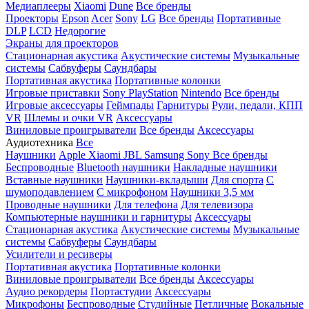
Медиаплееры
Xiaomi
Dune
Все бренды
Проекторы
Epson
Acer
Sony
LG
Все бренды
Портативные
DLP
LCD
Недорогие
Экраны для проекторов
Стационарная акустика
Акустические системы
Музыкальные
системы
Сабвуферы
Саундбары
Портативная акустика
Портативные колонки
Игровые приставки
Sony PlayStation
Nintendo
Все бренды
Игровые аксессуары
Геймпады
Гарнитуры
Рули, педали, КПП
VR
Шлемы и очки VR
Аксессуары
Виниловые проигрыватели
Все бренды
Аксессуары
Аудиотехника
Все
Наушники
Apple
Xiaomi
JBL
Samsung
Sony
Все бренды
Беспроводные
Bluetooth наушники
Накладные наушники
Вставные наушники
Наушники-вкладыши
Для спорта
С
шумоподавлением
С микрофоном
Наушники 3,5 мм
Проводные наушники
Для телефона
Для телевизора
Компьютерные наушники и гарнитуры
Аксессуары
Стационарная акустика
Акустические системы
Музыкальные
системы
Сабвуферы
Саундбары
Усилители и ресиверы
Портативная акустика
Портативные колонки
Виниловые проигрыватели
Все бренды
Аксессуары
Аудио рекордеры
Портастудии
Аксессуары
Микрофоны
Беспроводные
Студийные
Петличные
Вокальные