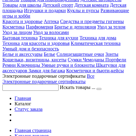
Товары для школы
Детский спорт
Детская комната
Детская
площадка
Игрушки и подарки
Куклы и пупсы
Развивающие
игры и хобби
Красота и здоровье
Аптека
Средства и предметы гигиены
Косметика
Парфюмерия
Бритье и депиляция
Уход за телом
Уход за лицом
Уход за волосами
Бытовая техника
Техника для кухни
Техника для дома
Техника для красоты и здоровья
Климатическая техника
Умный дом и безопасность
Белье и аксессуары
Белье
Солнцезащитные очки
Зонты
Кошельки, визитницы, кисеты
Сумки
Чемоданы
Портфели
Ремни
Ключницы
Умные ручки и блокноты
Шкатулки для
аксессуаров
Замки для багажа
Косметички и бьюти-кейсы
Электронные подарочные сертификаты
Все
Электронные подарочные сертификаты
Искать товары ...
Главная
Каталог
Статус заказа
Главная страница
Каталог товаров