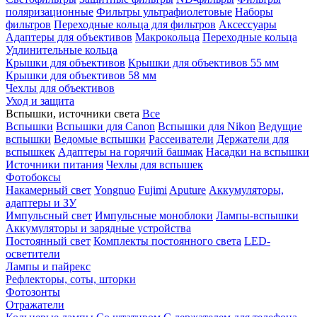
поляризационные
Фильтры ультрафиолетовые
Наборы
фильтров
Переходные кольца для фильтров
Аксессуары
Адаптеры для объективов
Макрокольца
Переходные кольца
Удлинительные кольца
Крышки для объективов
Крышки для объективов 55 мм
Крышки для объективов 58 мм
Чехлы для объективов
Уход и защита
Вспышки, источники света
Все
Вспышки
Вспышки для Canon
Вспышки для Nikon
Ведущие
вспышки
Ведомые вспышки
Рассеиватели
Держатели для
вспышкек
Адаптеры на горячий башмак
Насадки на вспышки
Источники питания
Чехлы для вспышек
Фотобоксы
Накамерный свет
Yongnuo
Fujimi
Aputure
Аккумуляторы,
адаптеры и ЗУ
Импульсный свет
Импульсные моноблоки
Лампы-вспышки
Аккумуляторы и зарядные устройства
Постоянный свет
Комплекты постоянного света
LED-
осветители
Лампы и пайрекс
Рефлекторы, соты, шторки
Фотозонты
Отражатели