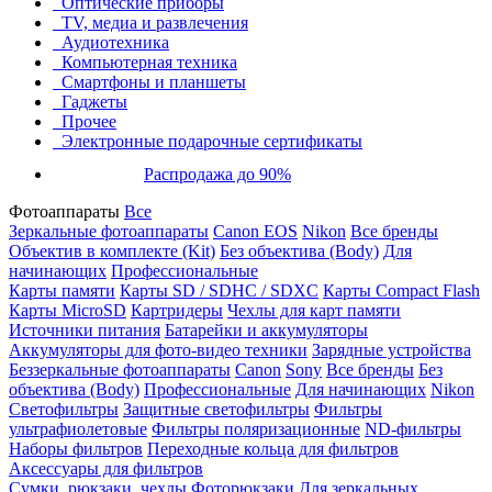
Оптические приборы
TV, медиа и развлечения
Аудиотехника
Компьютерная техника
Смартфоны и планшеты
Гаджеты
Прочее
Электронные подарочные сертификаты
Распродажа до 90%
Фотоаппараты
Все
Зеркальные фотоаппараты
Canon EOS
Nikon
Все бренды
Объектив в комплекте (Kit)
Без объектива (Body)
Для
начинающих
Профессиональные
Карты памяти
Карты SD / SDHC / SDXC
Карты Compact Flash
Карты MicroSD
Картридеры
Чехлы для карт памяти
Источники питания
Батарейки и аккумуляторы
Аккумуляторы для фото-видео техники
Зарядные устройства
Беззеркальные фотоаппараты
Canon
Sony
Все бренды
Без
объектива (Body)
Профессиональные
Для начинающих
Nikon
Светофильтры
Защитные светофильтры
Фильтры
ультрафиолетовые
Фильтры поляризационные
ND-фильтры
Наборы фильтров
Переходные кольца для фильтров
Аксессуары для фильтров
Сумки, рюкзаки, чехлы
Фоторюкзаки
Для зеркальных