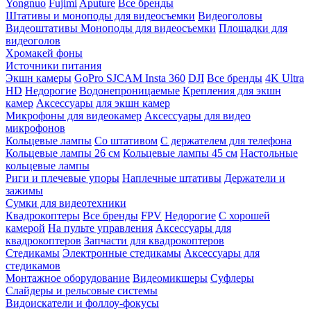
Yongnuo
Fujimi
Aputure
Все бренды
Штативы и моноподы для видеосъемки
Видеоголовы
Видеоштативы
Моноподы для видеосъемки
Площадки для
видеоголов
Хромакей фоны
Источники питания
Экшн камеры
GoPro
SJCAM
Insta 360
DJI
Все бренды
4K Ultra
HD
Недорогие
Водонепроницаемые
Крепления для экшн
камер
Аксессуары для экшн камер
Микрофоны для видеокамер
Аксессуары для видео
микрофонов
Кольцевые лампы
Со штативом
C держателем для телефона
Кольцевые лампы 26 см
Кольцевые лампы 45 см
Настольные
кольцевые лампы
Риги и плечевые упоры
Наплечные штативы
Держатели и
зажимы
Сумки для видеотехники
Квадрокоптеры
Все бренды
FPV
Недорогие
С хорошей
камерой
На пульте управления
Аксессуары для
квадрокоптеров
Запчасти для квадрокоптеров
Стедикамы
Электронные стедикамы
Аксессуары для
стедикамов
Монтажное оборудование
Видеомикшеры
Суфлеры
Слайдеры и рельсовые системы
Видоискатели и фоллоу-фокусы