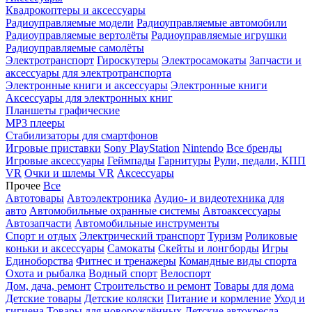
Квадрокоптеры и аксессуары
Радиоуправляемые модели
Радиоуправляемые автомобили
Радиоуправляемые вертолёты
Радиоуправляемые игрушки
Радиоуправляемые самолёты
Электротранспорт
Гироскутеры
Электросамокаты
Запчасти и
аксессуары для электротранспорта
Электронные книги и аксессуары
Электронные книги
Аксессуары для электронных книг
Планшеты графические
MP3 плееры
Стабилизаторы для смартфонов
Игровые приставки
Sony PlayStation
Nintendo
Все бренды
Игровые аксессуары
Геймпады
Гарнитуры
Рули, педали, КПП
VR
Очки и шлемы VR
Аксессуары
Прочее
Все
Автотовары
Автоэлектроника
Аудио- и видеотехника для
авто
Автомобильные охранные системы
Автоаксессуары
Автозапчасти
Автомобильные инструменты
Спорт и отдых
Электрический транспорт
Туризм
Роликовые
коньки и аксессуары
Самокаты
Скейты и лонгборды
Игры
Единоборства
Фитнес и тренажеры
Командные виды спорта
Охота и рыбалка
Водный спорт
Велоспорт
Дом, дача, ремонт
Строительство и ремонт
Товары для дома
Детские товары
Детские коляски
Питание и кормление
Уход и
гигиена
Товары для новорождённых
Детские автокресла