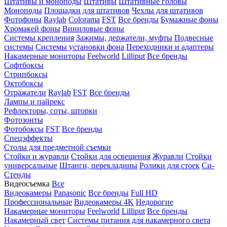
Штативы и моноподы
Штативы
Штативные головы
Моноподы
Площадки для штативов
Чехлы для штативов
Фотофоны
Raylab
Colorama
FST
Все бренды
Бумажные фоны
Хромакей фоны
Виниловые фоны
Системы крепления
Зажимы, держатели, муфты
Подвесные
системы
Системы установки фона
Переходники и адаптеры
Накамерные мониторы
Feelworld
Lilliput
Все бренды
Софтбоксы
Стрипбоксы
Октобоксы
Отражатели
Raylab
FST
Все бренды
Лампы и пайрекс
Рефлекторы, соты, шторки
Фотозонты
Фотобоксы
FST
Все бренды
Спецэффекты
Столы для предметной съемки
Стойки и журавли
Стойки для освещения
Журавли
Стойки
универсальные
Штанги, перекладины
Ролики для стоек
Си-
Стенды
Видеосъемка
Все
Видеокамеры
Panasonic
Все бренды
Full HD
Профессиональные
Видеокамеры 4K
Недорогие
Накамерные мониторы
Feelworld
Lilliput
Все бренды
Накамерный свет
Системы питания для накамерного света