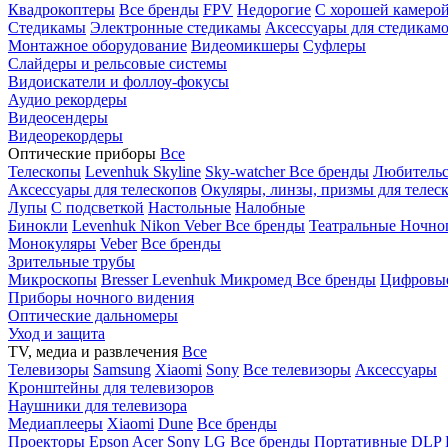
Квадрокоптеры
Все бренды
FPV
Недорогие
С хорошей камеро
Стедикамы
Электронные стедикамы
Аксессуары для стедикам
Монтажное оборудование
Видеомикшеры
Суфлеры
Слайдеры и рельсовые системы
Видоискатели и фоллоу-фокусы
Аудио рекордеры
Видеосендеры
Видеорекордеры
Оптические приборы
Все
Телескопы
Levenhuk Skyline
Sky-watcher
Все бренды
Любительс
Аксессуары для телескопов
Окуляры, линзы, призмы для телес
Лупы
С подсветкой
Настольные
Налобные
Бинокли
Levenhuk
Nikon
Veber
Все бренды
Театральные
Ночно
Монокуляры
Veber
Все бренды
Зрительные трубы
Микроскопы
Bresser
Levenhuk
Микромед
Все бренды
Цифровы
Приборы ночного видения
Оптические дальномеры
Уход и защита
TV, медиа и развлечения
Все
Телевизоры
Samsung
Xiaomi
Sony
Все телевизоры
Аксессуары
Кронштейны для телевизоров
Наушники для телевизора
Медиаплееры
Xiaomi
Dune
Все бренды
Проекторы
Epson
Acer
Sony
LG
Все бренды
Портативные
DLP