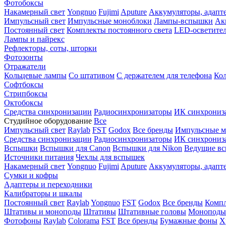
Фотобоксы
Накамерный свет
Yongnuo
Fujimi
Aputure
Аккумуляторы, адапт
Импульсный свет
Импульсные моноблоки
Лампы-вспышки
Ак
Постоянный свет
Комплекты постоянного света
LED-осветите
Лампы и пайрекс
Рефлекторы, соты, шторки
Фотозонты
Отражатели
Кольцевые лампы
Со штативом
С держателем для телефона
Кол
Софтбоксы
Стрипбоксы
Октобоксы
Средства синхронизации
Радиосинхронизаторы
ИК синхрониз
Студийное оборудование
Все
Импульсный свет
Raylab
FST
Godox
Все бренды
Импульсные м
Средства синхронизации
Радиосинхронизаторы
ИК синхрониз
Вспышки
Вспышки для Canon
Вспышки для Nikon
Ведущие в
Источники питания
Чехлы для вспышек
Накамерный свет
Yongnuo
Fujimi
Aputure
Аккумуляторы, адапт
Сумки и кофры
Адаптеры и переходники
Калибраторы и шкалы
Постоянный свет
Raylab
Yongnuo
FST
Godox
Все бренды
Компл
Штативы и моноподы
Штативы
Штативные головы
Моноподы
Фотофоны
Raylab
Colorama
FST
Все бренды
Бумажные фоны
Х