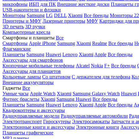
микрофоны
ИБП для ПК
Внешние жесткие диски
Планшеты гр
USB-накопители и флэшки
Мониторы
Samsung
LG
DELL
Xiaomi
Все бренды
Мониторы 22
Принтеры и МФУ
Лазерные принтеры
МФУ
Картриджи для пр
3D печать
3D ручки
Компьютерные кресла
Смартфоны и планшеты
Все
Смартфоны
Apple iPhone
Samsung
Xiaomi
Realme
Все бренды
Н
Флагманские
Планшеты
Samsung
Huawei
Lenovo
Xiaomi
Apple
Все бренды
Аксессуары для смартфонов
Кнопочные мобильные телефоны
Alcatel
Nokia
F+
Все бренды
Аксессуары для планшетов
Кольцевые лампы
Со штативом
C держателем для телефона
Кол
Внешние аккумуляторы
Гаджеты
Все
Умные часы
Apple Watch
Xiaomi
Samsung Galaxy Watch
Huawei
Фитнес браслеты
Xiaomi
Samsung
Huawei
Все бренды
Планшеты
Samsung
Huawei
Lenovo
Xiaomi
Apple
Все бренды
Ак
Квадрокоптеры и аксессуары
Радиоуправляемые модели
Радиоуправляемые автомобили
Ради
Электротранспорт
Гироскутеры
Электросамокаты
Запчасти и а
Электронные книги и аксессуары
Электронные книги
Аксессу
Планшеты графические
MP3 плееры