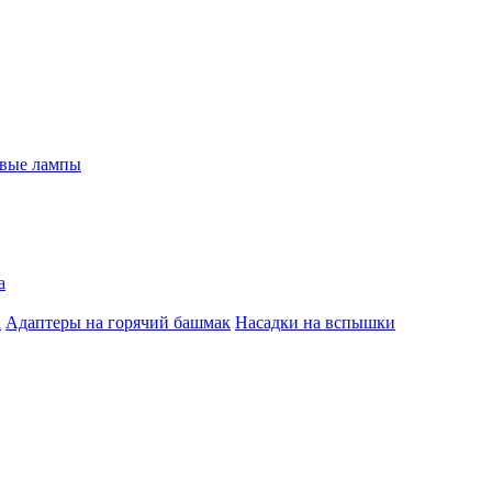
евые лампы
а
к
Адаптеры на горячий башмак
Насадки на вспышки