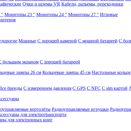
афические
Очки и шлемы VR
Кабели, разъемы, переходники
 "
Мониторы 23 "
Мониторы 24 "
Мониторы 27 "
Игровые
интеров
едорогие
Мощные
С хорошей камерой
С мощной батареей
С бол
С большим экраном
С хорошей батареей
ьцевые лампы 26 см
Кольцевые лампы 45 см
Настольные кольц
Все бренды
C измерением давления
C GPS
C NFC
C sim картой
А
сессуары
оуправляемые вертолёты
Радиоуправляемые игрушки
Радиоупра
ксессуары для электротранспорта
ары для электронных книг