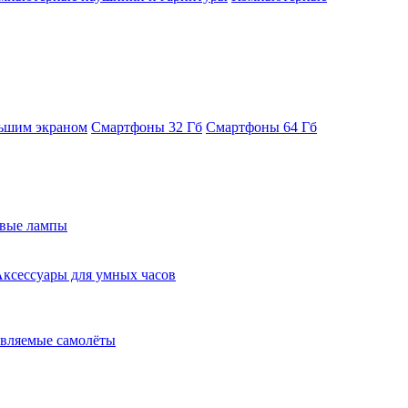
ьшим экраном
Смартфоны 32 Гб
Смартфоны 64 Гб
евые лампы
ксессуары для умных часов
вляемые самолёты