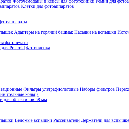
аратов
Фоточемоданы и кейсы для фототехники
Ремни для фото
аппаратов
Клетки для фотоаппаратов
фотоаппараты
спышек
Адаптеры на горячий башмак
Насадки на вспышки
Исто
ля фотопечати
для Polaroid
Фотопленка
изационные
Фильтры ультрафиолетовые
Наборы фильтров
Перех
инительные кольца
 для объективов 58 мм
спышки
Ведомые вспышки
Рассеиватели
Держатели для вспышк