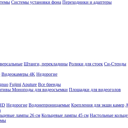
стемы
Системы установки фона
Переходники и адаптеры
версальные
Штанги, перекладины
Ролики для стоек
Си-Стенды
е
Видеокамеры 4K
Недорогие
gnuo
Fujimi
Aputure
Все бренды
ативы
Моноподы для видеосъемки
Площадки для видеоголов
 HD
Недорогие
Водонепроницаемые
Крепления для экшн камер
А
в
ьцевые лампы 26 см
Кольцевые лампы 45 см
Настольные кольц
имы