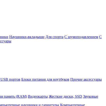
шники
Наушники-вкладыши
Для спорта
С шумоподавлением
С
ссуары
 USB портов
Блоки питания для ноутбуков
Прочие аксессуары
ая память (RAM)
Видеокарты
Жесткие диски, SSD
Звуковые
мпьютерные наушники и гарнитуры
Компьютерные