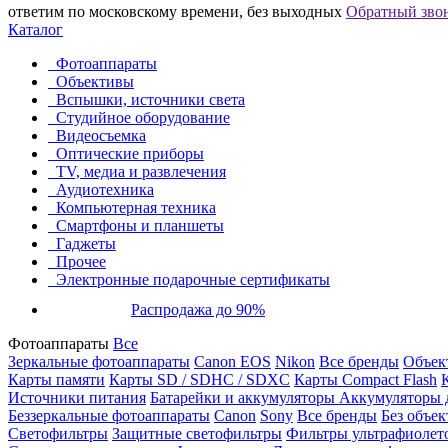
ответим по московскому времени, без выходных
Обратный зво
Каталог
Фотоаппараты
Объективы
Вспышки, источники света
Студийное оборудование
Видеосъемка
Оптические приборы
TV, медиа и развлечения
Аудиотехника
Компьютерная техника
Смартфоны и планшеты
Гаджеты
Прочее
Электронные подарочные сертификаты
Распродажа до 90%
Фотоаппараты
Все
Зеркальные фотоаппараты
Canon EOS
Nikon
Все бренды
Объект
Карты памяти
Карты SD / SDHC / SDXC
Карты Compact Flash
Источники питания
Батарейки и аккумуляторы
Аккумуляторы д
Беззеркальные фотоаппараты
Canon
Sony
Все бренды
Без объек
Светофильтры
Защитные светофильтры
Фильтры ультрафиолет