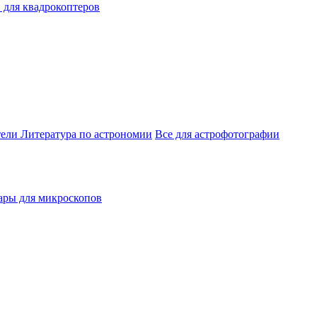
 для квадрокоптеров
тели
Литература по астрономии
Все для астрофотографии
ары для микроскопов