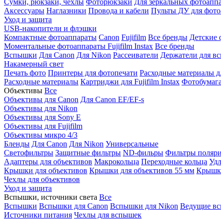
Сумки, рюкзаки, чехлы
Фоторюкзаки
Для зеркальных фотоапп
Аксессуары
Наглазники
Провода и кабели
Пульты ДУ для фото
Уход и защита
USB-накопители и флэшки
Компактные фотоаппараты
Canon
Fujifilm
Все бренды
Детские 
Моментальные фотоаппараты
Fujifilm Instax
Все бренды
Вспышки
Для Canon
Для Nikon
Рассеиватели
Держатели для в
Накамерный свет
Печать фото
Принтеры для фотопечати
Расходные материалы д
Расходные материалы
Картриджи для Fujifilm Instax
Фотобумага 
Объективы
Все
Объективы для Canon
Для Canon EF/EF-s
Объективы для Nikon
Объективы для Sony E
Объективы для Fujifilm
Объективы микро 4/3
Бленды
Для Canon
Для Nikon
Универсальные
Светофильтры
Защитные фильтры
ND-фильры
Фильтры поляр
Адаптеры для объективов
Макрокольца
Переходные кольца
Удл
Крышки для объективов
Крышки для объективов 55 мм
Крышки
Чехлы для объективов
Уход и защита
Вспышки, источники света
Все
Вспышки
Вспышки для Canon
Вспышки для Nikon
Ведущие в
Источники питания
Чехлы для вспышек