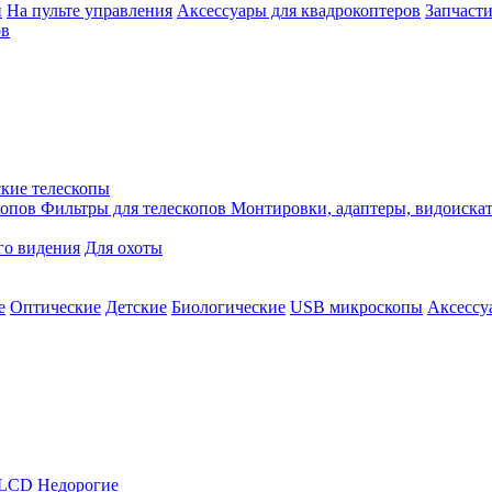
й
На пульте управления
Аксессуары для квадрокоптеров
Запчасти
ов
кие телескопы
копов
Фильтры для телескопов
Монтировки, адаптеры, видоиска
го видения
Для охоты
е
Оптические
Детские
Биологические
USB микроскопы
Аксессу
LCD
Недорогие