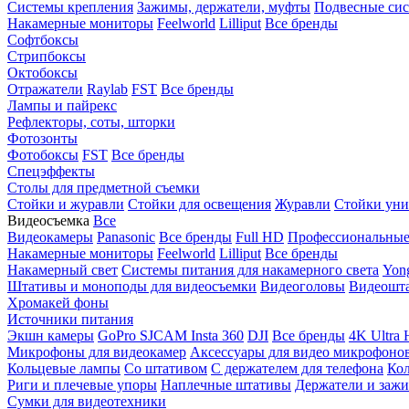
Системы крепления
Зажимы, держатели, муфты
Подвесные си
Накамерные мониторы
Feelworld
Lilliput
Все бренды
Софтбоксы
Стрипбоксы
Октобоксы
Отражатели
Raylab
FST
Все бренды
Лампы и пайрекс
Рефлекторы, соты, шторки
Фотозонты
Фотобоксы
FST
Все бренды
Спецэффекты
Столы для предметной съемки
Стойки и журавли
Стойки для освещения
Журавли
Стойки уни
Видеосъемка
Все
Видеокамеры
Panasonic
Все бренды
Full HD
Профессиональны
Накамерные мониторы
Feelworld
Lilliput
Все бренды
Накамерный свет
Системы питания для накамерного света
Yon
Штативы и моноподы для видеосъемки
Видеоголовы
Видеошт
Хромакей фоны
Источники питания
Экшн камеры
GoPro
SJCAM
Insta 360
DJI
Все бренды
4K Ultra
Микрофоны для видеокамер
Аксессуары для видео микрофоно
Кольцевые лампы
Со штативом
C держателем для телефона
Кол
Риги и плечевые упоры
Наплечные штативы
Держатели и заж
Сумки для видеотехники