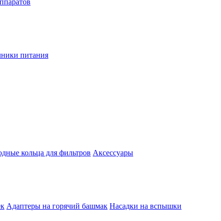
аппаратов
чники питания
одные кольца для фильтров
Аксессуары
ек
Адаптеры на горячий башмак
Насадки на вспышки