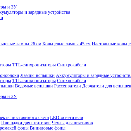
еры и ЗУ
кумуляторы и зарядные устройства
ли
ьцевые лампы 26 см
Кольцевые лампы 45 см
Настольные кольц
аторы
TTL-синхронизаторы
Синхрокабели
оноблоки
Лампы-вспышки
Аккумуляторы и зарядные устройств
аторы
TTL-синхронизаторы
Синхрокабели
спышки
Ведомые вспышки
Рассеиватели
Держатели для вспыше
еры и ЗУ
екты постоянного света
LED-осветители
Площадки для штативов
Чехлы для штативов
ромакей фоны
Виниловые фоны