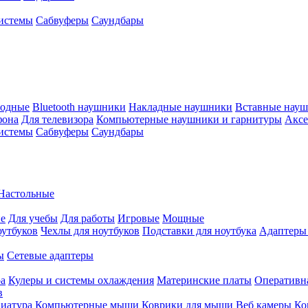
истемы
Сабвуферы
Саундбары
водные
Bluetooth наушники
Накладные наушники
Вставные нау
фона
Для телевизора
Компьютерные наушники и гарнитуры
Аксе
истемы
Сабвуферы
Саундбары
Настольные
е
Для учебы
Для работы
Игровые
Мощные
оутбуков
Чехлы для ноутбуков
Подставки для ноутбука
Адаптеры
ы
Сетевые адаптеры
ра
Кулеры и системы охлаждения
Материнские платы
Оперативн
в
иатура
Компьютерные мыши
Коврики для мыши
Веб камеры
Ко