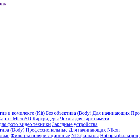
нок
ив в комплекте (Kit)
Без объектива (Body)
Для начинающих
Про
Карты MicroSD
Картридеры
Чехлы для карт памяти
ля фото-видео техники
Зарядные устройства
тива (Body)
Профессиональные
Для начинающих
Nikon
овые
Фильтры поляризационные
ND-фильтры
Наборы фильтров