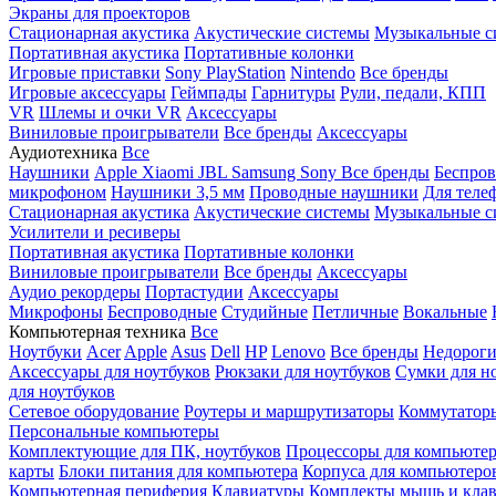
Экраны для проекторов
Стационарная акустика
Акустические системы
Музыкальные с
Портативная акустика
Портативные колонки
Игровые приставки
Sony PlayStation
Nintendo
Все бренды
Игровые аксессуары
Геймпады
Гарнитуры
Рули, педали, КПП
VR
Шлемы и очки VR
Аксессуары
Виниловые проигрыватели
Все бренды
Аксессуары
Аудиотехника
Все
Наушники
Apple
Xiaomi
JBL
Samsung
Sony
Все бренды
Беспро
микрофоном
Наушники 3,5 мм
Проводные наушники
Для теле
Стационарная акустика
Акустические системы
Музыкальные с
Усилители и ресиверы
Портативная акустика
Портативные колонки
Виниловые проигрыватели
Все бренды
Аксессуары
Аудио рекордеры
Портастудии
Аксессуары
Микрофоны
Беспроводные
Студийные
Петличные
Вокальные
Компьютерная техника
Все
Ноутбуки
Acer
Apple
Asus
Dell
HP
Lenovo
Все бренды
Недороги
Аксессуары для ноутбуков
Рюкзаки для ноутбуков
Сумки для н
для ноутбуков
Сетевое оборудование
Роутеры и маршрутизаторы
Коммутатор
Персональные компьютеры
Комплектующие для ПК, ноутбуков
Процессоры для компьюте
карты
Блоки питания для компьютера
Корпуса для компьютеро
Компьютерная периферия
Клавиатуры
Комплекты мышь и клав