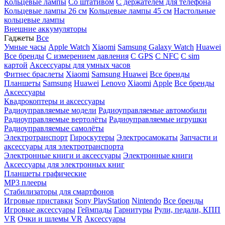
Кольцевые лампы
Со штативом
C держателем для телефона
Кольцевые лампы 26 см
Кольцевые лампы 45 см
Настольные
кольцевые лампы
Внешние аккумуляторы
Гаджеты
Все
Умные часы
Apple Watch
Xiaomi
Samsung Galaxy Watch
Huawei
Все бренды
C измерением давления
C GPS
C NFC
C sim
картой
Аксессуары для умных часов
Фитнес браслеты
Xiaomi
Samsung
Huawei
Все бренды
Планшеты
Samsung
Huawei
Lenovo
Xiaomi
Apple
Все бренды
Аксессуары
Квадрокоптеры и аксессуары
Радиоуправляемые модели
Радиоуправляемые автомобили
Радиоуправляемые вертолёты
Радиоуправляемые игрушки
Радиоуправляемые самолёты
Электротранспорт
Гироскутеры
Электросамокаты
Запчасти и
аксессуары для электротранспорта
Электронные книги и аксессуары
Электронные книги
Аксессуары для электронных книг
Планшеты графические
MP3 плееры
Стабилизаторы для смартфонов
Игровые приставки
Sony PlayStation
Nintendo
Все бренды
Игровые аксессуары
Геймпады
Гарнитуры
Рули, педали, КПП
VR
Очки и шлемы VR
Аксессуары