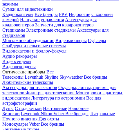
зажимы
Сумки для видеотехники
Квадрокоптеры
Все бренды
FPV
Недорогие
С хорошей
камерой
На пульте управления
Аксессуары для
квадрокоптеров
Запчасти для квадрокоптеров
Стедикамы
Электронные стедикамы
Аксессуары для
стедикамов
Монтажное оборудование
Видеомикшеры
Суфлеры
Слайдеры и рельсовые системы
Видоискатели и фоллоу-фокусы
Аудио рекордеры
Видеосендеры
Видеорекордеры
Оптические приборы
Все
Телескопы
Levenhuk Skyline
Sky-watcher
Все бренды
Любительские телескопы
Аксессуары для телескопов
Окуляры, линзы, призмы для
телескопов
Фильтры для телескопов
Монтировки, адаптеры,
видоискатели
Литература по астрономии
Все для
астрофотографии
Лупы
С подсветкой
Настольные
Налобные
Бинокли
Levenhuk
Nikon
Veber
Все бренды
Театральные
Ночного видения
Для охоты
Монокуляры
Veber
Все бренды
Зрительные трубы