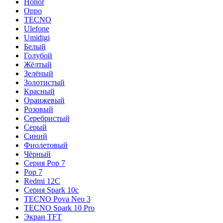
Honor
Oppo
TECNO
Ulefone
Umidigi
Белый
Голубой
Жёлтый
Зелёный
Золотистый
Красный
Оранжевый
Розовый
Серебристый
Серый
Синий
Фиолетовый
Чёрный
Серия Pop 7
Pop 7
Redmi 12C
Серия Spark 10c
TECNO Pova Neo 3
TECNO Spark 10 Pro
Экран TFT