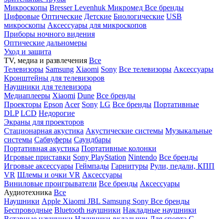
Микроскопы
Bresser
Levenhuk
Микромед
Все бренды
Цифровые
Оптические
Детские
Биологические
USB
микроскопы
Аксессуары для микроскопов
Приборы ночного видения
Оптические дальномеры
Уход и защита
TV, медиа и развлечения
Все
Телевизоры
Samsung
Xiaomi
Sony
Все телевизоры
Аксессуары
Кронштейны для телевизоров
Наушники для телевизора
Медиаплееры
Xiaomi
Dune
Все бренды
Проекторы
Epson
Acer
Sony
LG
Все бренды
Портативные
DLP
LCD
Недорогие
Экраны для проекторов
Стационарная акустика
Акустические системы
Музыкальные
системы
Сабвуферы
Саундбары
Портативная акустика
Портативные колонки
Игровые приставки
Sony PlayStation
Nintendo
Все бренды
Игровые аксессуары
Геймпады
Гарнитуры
Рули, педали, КПП
VR
Шлемы и очки VR
Аксессуары
Виниловые проигрыватели
Все бренды
Аксессуары
Аудиотехника
Все
Наушники
Apple
Xiaomi
JBL
Samsung
Sony
Все бренды
Беспроводные
Bluetooth наушники
Накладные наушники
Вставные наушники
Наушники-вкладыши
Для спорта
С