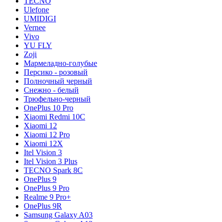
TECNO
Ulefone
UMIDIGI
Vernee
Vivo
YU FLY
Zoji
Мармеладно-голубые
Персико - розовый
Полночный черный
Снежно - белый
Трюфельно-черный
OnePlus 10 Pro
Xiaomi Redmi 10C
Xiaomi 12
Xiaomi 12 Pro
Xiaomi 12X
Itel Vision 3
Itel Vision 3 Plus
TECNO Spark 8C
OnePlus 9
OnePlus 9 Pro
Realme 9 Pro+
OnePlus 9R
Samsung Galaxy A03