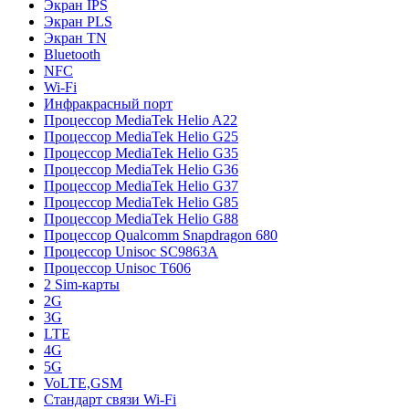
Экран IPS
Экран PLS
Экран TN
Bluetooth
NFC
Wi-Fi
Инфракрасный порт
Процессор MediaTek Helio A22
Процессор MediaTek Helio G25
Процессор MediaTek Helio G35
Процессор MediaTek Helio G36
Процессор MediaTek Helio G37
Процессор MediaTek Helio G85
Процессор MediaTek Helio G88
Процессор Qualcomm Snapdragon 680
Процессор Unisoc SC9863A
Процессор Unisoc T606
2 Sim-карты
2G
3G
LTE
4G
5G
VoLTE,GSM
Стандарт связи Wi-Fi