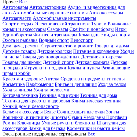
Прочее
Все
Автотовары
Автоэлектроника
Аудио- и видеотехника для
авто
Автомобильные охранные системы
Автоаксессуары
Автозапчасти
Автомобильные инструменты
Спорт и отдых
Электрический транспорт
Туризм
Роликовые
коньки и аксессуары
Самокаты
Скейты и лонгборды
Игры
Единоборства
Фитнес и тренажеры
Командные виды спорта
Охота и рыбалка
Водный спорт
Велоспорт
Дом, дача, ремонт
Строительство и ремонт
Товары для дома
Детские товары
Детские коляски
Питание и кормление
Уход и
гигиена
Товары для новорождённых
Детские автокресла
Товары для школы
Детский спорт
Детская комната
Детская
площадка
Игрушки и подарки
Куклы и пупсы
Развивающие
игры и хобби
Красота и здоровье
Аптека
Средства и предметы гигиены
Косметика
Парфюмерия
Бритье и депиляция
Уход за телом
Уход за лицом
Уход за волосами
Бытовая техника
Техника для кухни
Техника для дома
Техника для красоты и здоровья
Климатическая техника
Умный дом и безопасность
Белье и аксессуары
Белье
Солнцезащитные очки
Зонты
Кошельки, визитницы, кисеты
Сумки
Чемоданы
Портфели
Ремни
Ключницы
Умные ручки и блокноты
Шкатулки для
аксессуаров
Замки для багажа
Косметички и бьюти-кейсы
Электронные подарочные сертификаты
Все