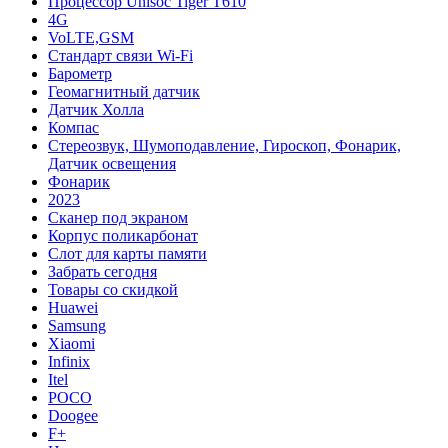
Процессор Unisoc Tiger T610
4G
VoLTE,GSM
Cтандарт связи Wi-Fi
Барометр
Геомагнитный датчик
Датчик Холла
Компас
Стереозвук, Шумоподавление, Гироскоп, Фонарик,
Датчик освещения
Фонарик
2023
Сканер под экраном
Корпус поликарбонат
Слот для карты памяти
Забрать сегодня
Товары со скидкой
Huawei
Samsung
Xiaomi
Infinix
Itel
POCO
Doogee
F+