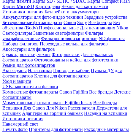
Карты памяти
Карты SD / SDHC / SDXC
Карты Compact Flash
Карты MicroSD
Картридеры
Чехлы для карт памяти
Источники питания
Батарейки и аккумуляторы
Аккумуляторы для фото-видео техники
Зарядные устройства
Беззеркальные фотоаппараты
Canon
Sony
Все бренды
Без
объектива (Body)
Профессиональные
Для начинающих
Nikon
Светофильтры
Защитные светофильтры
Фильтры
ультрафиолетовые
Фильтры поляризационные
ND-фильтры
Наборы фильтров
Переходные кольца для фильтров
Аксессуары для фильтров
Сумки, рюкзаки, чехлы
Фоторюкзаки
Для зеркальных
фотоаппаратов
Фоточемоданы и кейсы для фототехники
Ремни для фотоаппаратов
Аксессуары
Наглазники
Провода и кабели
Пульты ДУ для
фотоаппаратов
Клетки для фотоаппаратов
Уход и защита
USB-накопители и флэшки
Компактные фотоаппараты
Canon
Fujifilm
Все бренды
Детские
фотоаппараты
Моментальные фотоаппараты
Fujifilm Instax
Все бренды
Вспышки
Для Canon
Для Nikon
Рассеиватели
Держатели для
вспышек
Адаптеры на горячий башмак
Насадки на вспышки
Источники питания
Накамерный свет
Печать фото
Принтеры для фотопечати
Расходные материалы