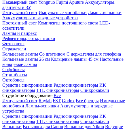
Накамерный свет
Yongnuo
Fujimi
Aputure
Аккумуляторы,
адаптеры и ЗУ
Импульсный свет
Импульсные моноблоки
Лампы-вспышки
Аккумуляторы и зарядные устройства
Постоянный свет
Комплекты постоянного света
LED-
осветители
Лампы и пайрекс
Рефлекторы, соты, шторки
Фотозонты
Отражатели
Кольцевые лампы
Со штативом
С держателем для телефона
Кольцевые лампы 26 см
Кольцевые лампы 45 см
Настольные
кольцевые лампы
Софтбоксы
Стрипбоксы
Октобоксы
Средства синхронизации
Радиосинхронизаторы
ИК
синхронизаторы
TTL-синхронизаторы
Синхрокабели
Студийное оборудование
Все
Импульсный свет
Raylab
FST
Godox
Все бренды
Импульсные
моноблоки
Лампы-вспышки
Аккумуляторы и зарядные
устройства
Средства синхронизации
Радиосинхронизаторы
ИК
синхронизаторы
TTL-синхронизаторы
Синхрокабели
Вспышки
Вспышки для Canon
Вспышки для Nikon
Ведущие