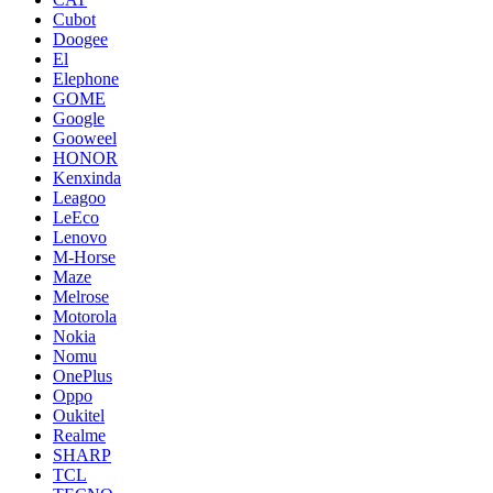
Cubot
Doogee
El
Elephone
GOME
Google
Gooweel
HONOR
Kenxinda
Leagoo
LeEco
Lenovo
M-Horse
Maze
Melrose
Motorola
Nokia
Nomu
OnePlus
Oppo
Oukitel
Realme
SHARP
TCL