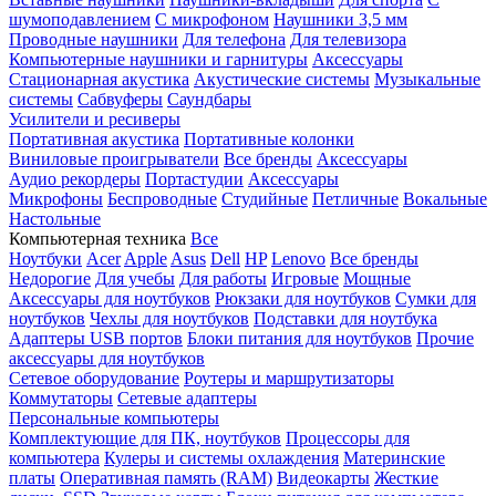
шумоподавлением
С микрофоном
Наушники 3,5 мм
Проводные наушники
Для телефона
Для телевизора
Компьютерные наушники и гарнитуры
Аксессуары
Стационарная акустика
Акустические системы
Музыкальные
системы
Сабвуферы
Саундбары
Усилители и ресиверы
Портативная акустика
Портативные колонки
Виниловые проигрыватели
Все бренды
Аксессуары
Аудио рекордеры
Портастудии
Аксессуары
Микрофоны
Беспроводные
Студийные
Петличные
Вокальные
Настольные
Компьютерная техника
Все
Ноутбуки
Acer
Apple
Asus
Dell
HP
Lenovo
Все бренды
Недорогие
Для учебы
Для работы
Игровые
Мощные
Аксессуары для ноутбуков
Рюкзаки для ноутбуков
Сумки для
ноутбуков
Чехлы для ноутбуков
Подставки для ноутбука
Адаптеры USB портов
Блоки питания для ноутбуков
Прочие
аксессуары для ноутбуков
Сетевое оборудование
Роутеры и маршрутизаторы
Коммутаторы
Сетевые адаптеры
Персональные компьютеры
Комплектующие для ПК, ноутбуков
Процессоры для
компьютера
Кулеры и системы охлаждения
Материнские
платы
Оперативная память (RAM)
Видеокарты
Жесткие