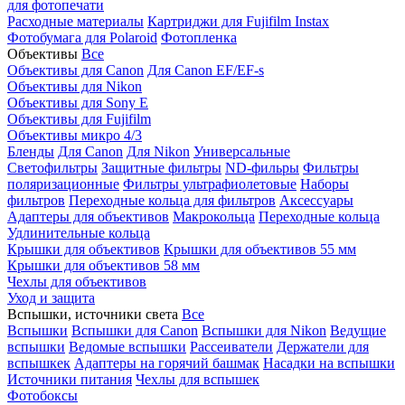
для фотопечати
Расходные материалы
Картриджи для Fujifilm Instax
Фотобумага для Polaroid
Фотопленка
Объективы
Все
Объективы для Canon
Для Canon EF/EF-s
Объективы для Nikon
Объективы для Sony E
Объективы для Fujifilm
Объективы микро 4/3
Бленды
Для Canon
Для Nikon
Универсальные
Светофильтры
Защитные фильтры
ND-фильры
Фильтры
поляризационные
Фильтры ультрафиолетовые
Наборы
фильтров
Переходные кольца для фильтров
Аксессуары
Адаптеры для объективов
Макрокольца
Переходные кольца
Удлинительные кольца
Крышки для объективов
Крышки для объективов 55 мм
Крышки для объективов 58 мм
Чехлы для объективов
Уход и защита
Вспышки, источники света
Все
Вспышки
Вспышки для Canon
Вспышки для Nikon
Ведущие
вспышки
Ведомые вспышки
Рассеиватели
Держатели для
вспышкек
Адаптеры на горячий башмак
Насадки на вспышки
Источники питания
Чехлы для вспышек
Фотобоксы