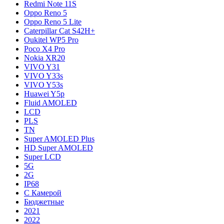
Redmi Note 11S
Oppo Reno 5
Oppo Reno 5 Lite
Caterpillar Cat S42H+
Oukitel WP5 Pro
Poco X4 Pro
Nokia XR20
VIVO Y31
VIVO Y33s
VIVO Y53s
Huawei Y5p
Fluid AMOLED
LCD
PLS
TN
Super AMOLED Plus
HD Super AMOLED
Super LCD
5G
2G
IP68
С Камерой
Бюджетные
2021
2022