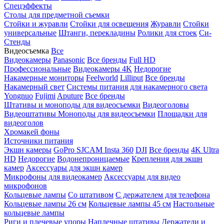
Спецэффекты
Столы для предметной съемки
Стойки и журавли
Стойки для освещения
Журавли
Стойки
универсальные
Штанги, перекладины
Ролики для стоек
Си-
Стенды
Видеосъемка
Все
Видеокамеры
Panasonic
Все бренды
Full HD
Профессиональные
Видеокамеры 4K
Недорогие
Накамерные мониторы
Feelworld
Lilliput
Все бренды
Накамерный свет
Системы питания для накамерного света
Yongnuo
Fujimi
Aputure
Все бренды
Штативы и моноподы для видеосъемки
Видеоголовы
Видеоштативы
Моноподы для видеосъемки
Площадки для
видеоголов
Хромакей фоны
Источники питания
Экшн камеры
GoPro
SJCAM
Insta 360
DJI
Все бренды
4K Ultra
HD
Недорогие
Водонепроницаемые
Крепления для экшн
камер
Аксессуары для экшн камер
Микрофоны для видеокамер
Аксессуары для видео
микрофонов
Кольцевые лампы
Со штативом
C держателем для телефона
Кольцевые лампы 26 см
Кольцевые лампы 45 см
Настольные
кольцевые лампы
Риги и плечевые упоры
Наплечные штативы
Держатели и