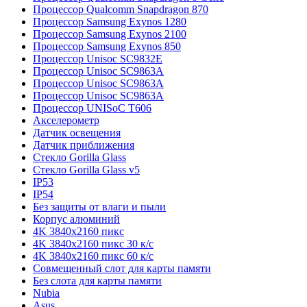
Процессор Qualcomm Snapdragon 870
Процессор Samsung Exynos 1280
Процессор Samsung Exynos 2100
Процессор Samsung Exynos 850
Процессор Unisoc SC9832E
Процессор Unisoc SC9863A
Процессор Unisoc SC9863A
Процессор Unisoc SC9863A
Процессор UNISoC T606
Акселерометр
Датчик освещения
Датчик приближения
Стекло Gorilla Glass
Стекло Gorilla Glass v5
IP53
IP54
Без защиты от влаги и пыли
Корпус алюминий
4K 3840x2160 пикс
4K 3840x2160 пикс 30 к/с
4K 3840x2160 пикс 60 к/с
Совмещенный слот для карты памяти
Без слота для карты памяти
Nubia
Asus