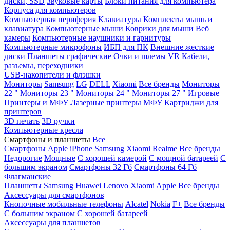
диски, SSD
Звуковые карты
Блоки питания для компьютера
Корпуса для компьютеров
Компьютерная периферия
Клавиатуры
Комплекты мышь и
клавиатура
Компьютерные мыши
Коврики для мыши
Веб
камеры
Компьютерные наушники и гарнитуры
Компьютерные микрофоны
ИБП для ПК
Внешние жесткие
диски
Планшеты графические
Очки и шлемы VR
Кабели,
разъемы, переходники
USB-накопители и флэшки
Мониторы
Samsung
LG
DELL
Xiaomi
Все бренды
Мониторы
22 "
Мониторы 23 "
Мониторы 24 "
Мониторы 27 "
Игровые
Принтеры и МФУ
Лазерные принтеры
МФУ
Картриджи для
принтеров
3D печать
3D ручки
Компьютерные кресла
Смартфоны и планшеты
Все
Смартфоны
Apple iPhone
Samsung
Xiaomi
Realme
Все бренды
Недорогие
Мощные
С хорошей камерой
С мощной батареей
С
большим экраном
Смартфоны 32 Гб
Смартфоны 64 Гб
Флагманские
Планшеты
Samsung
Huawei
Lenovo
Xiaomi
Apple
Все бренды
Аксессуары для смартфонов
Кнопочные мобильные телефоны
Alcatel
Nokia
F+
Все бренды
С большим экраном
С хорошей батареей
Аксессуары для планшетов