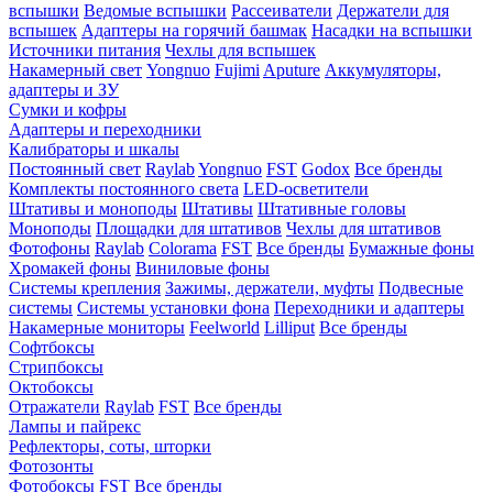
вспышки
Ведомые вспышки
Рассеиватели
Держатели для
вспышек
Адаптеры на горячий башмак
Насадки на вспышки
Источники питания
Чехлы для вспышек
Накамерный свет
Yongnuo
Fujimi
Aputure
Аккумуляторы,
адаптеры и ЗУ
Сумки и кофры
Адаптеры и переходники
Калибраторы и шкалы
Постоянный свет
Raylab
Yongnuo
FST
Godox
Все бренды
Комплекты постоянного света
LED-осветители
Штативы и моноподы
Штативы
Штативные головы
Моноподы
Площадки для штативов
Чехлы для штативов
Фотофоны
Raylab
Colorama
FST
Все бренды
Бумажные фоны
Хромакей фоны
Виниловые фоны
Системы крепления
Зажимы, держатели, муфты
Подвесные
системы
Системы установки фона
Переходники и адаптеры
Накамерные мониторы
Feelworld
Lilliput
Все бренды
Софтбоксы
Стрипбоксы
Октобоксы
Отражатели
Raylab
FST
Все бренды
Лампы и пайрекс
Рефлекторы, соты, шторки
Фотозонты
Фотобоксы
FST
Все бренды