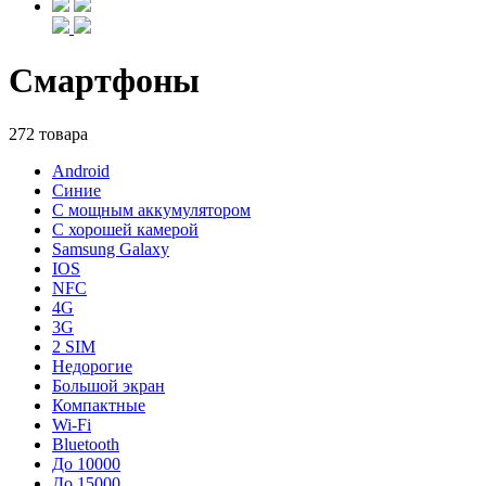
Смартфоны
272 товара
Android
Синие
С мощным аккумулятором
С хорошей камерой
Samsung Galaxy
IOS
NFC
4G
3G
2 SIM
Недорогие
Большой экран
Компактные
Wi-Fi
Bluetooth
До 10000
До 15000