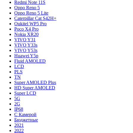
Redmi Note 11S
Oppo Reno 5
Oppo Reno 5 Lite
Caterpillar Cat S42H+
Oukitel WP5 Pro
Poco X4 Pro
Nokia XR20
VIVO Y31
VIVO Y33s
VIVO Y53s
Huawei Y5p
Fluid AMOLED
LCD
PLS
TN
Super AMOLED Plus
HD Super AMOLED
Super LCD
5G
2G
IP68
С Камерой
Бюджетные
2021
2022