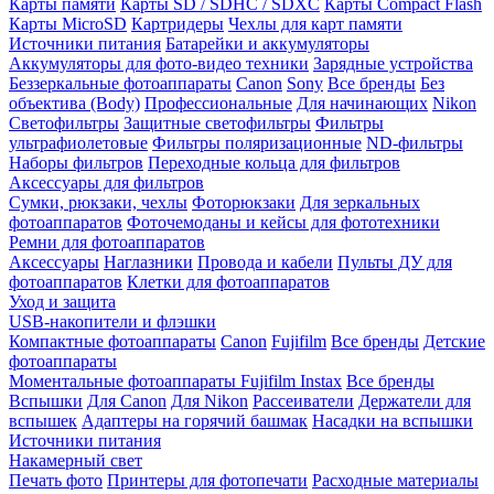
Карты памяти
Карты SD / SDHC / SDXC
Карты Compact Flash
Карты MicroSD
Картридеры
Чехлы для карт памяти
Источники питания
Батарейки и аккумуляторы
Аккумуляторы для фото-видео техники
Зарядные устройства
Беззеркальные фотоаппараты
Canon
Sony
Все бренды
Без
объектива (Body)
Профессиональные
Для начинающих
Nikon
Светофильтры
Защитные светофильтры
Фильтры
ультрафиолетовые
Фильтры поляризационные
ND-фильтры
Наборы фильтров
Переходные кольца для фильтров
Аксессуары для фильтров
Сумки, рюкзаки, чехлы
Фоторюкзаки
Для зеркальных
фотоаппаратов
Фоточемоданы и кейсы для фототехники
Ремни для фотоаппаратов
Аксессуары
Наглазники
Провода и кабели
Пульты ДУ для
фотоаппаратов
Клетки для фотоаппаратов
Уход и защита
USB-накопители и флэшки
Компактные фотоаппараты
Canon
Fujifilm
Все бренды
Детские
фотоаппараты
Моментальные фотоаппараты
Fujifilm Instax
Все бренды
Вспышки
Для Canon
Для Nikon
Рассеиватели
Держатели для
вспышек
Адаптеры на горячий башмак
Насадки на вспышки
Источники питания
Накамерный свет
Печать фото
Принтеры для фотопечати
Расходные материалы