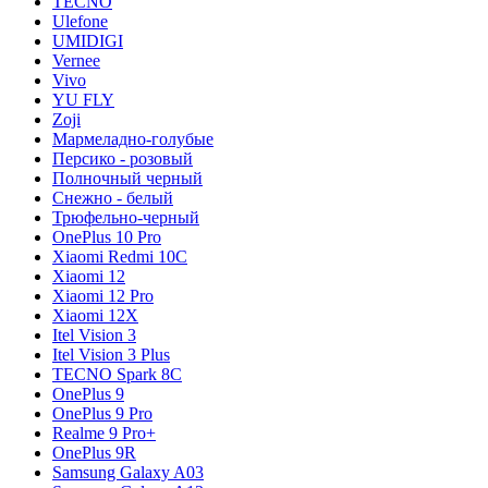
TECNO
Ulefone
UMIDIGI
Vernee
Vivo
YU FLY
Zoji
Мармеладно-голубые
Персико - розовый
Полночный черный
Снежно - белый
Трюфельно-черный
OnePlus 10 Pro
Xiaomi Redmi 10C
Xiaomi 12
Xiaomi 12 Pro
Xiaomi 12X
Itel Vision 3
Itel Vision 3 Plus
TECNO Spark 8C
OnePlus 9
OnePlus 9 Pro
Realme 9 Pro+
OnePlus 9R
Samsung Galaxy A03