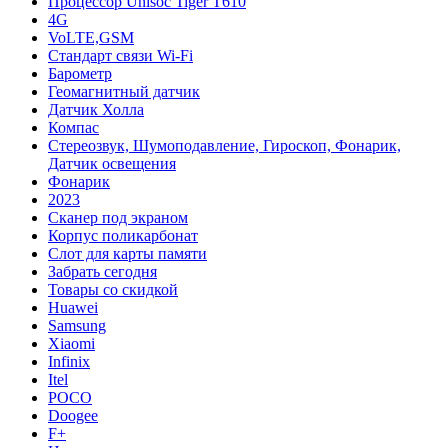
Процессор Unisoc Tiger T610
4G
VoLTE,GSM
Cтандарт связи Wi-Fi
Барометр
Геомагнитный датчик
Датчик Холла
Компас
Стереозвук, Шумоподавление, Гироскоп, Фонарик,
Датчик освещения
Фонарик
2023
Сканер под экраном
Корпус поликарбонат
Слот для карты памяти
Забрать сегодня
Товары со скидкой
Huawei
Samsung
Xiaomi
Infinix
Itel
POCO
Doogee
F+