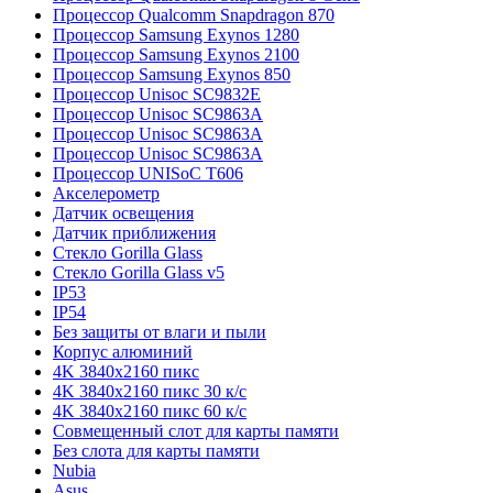
Процессор Qualcomm Snapdragon 870
Процессор Samsung Exynos 1280
Процессор Samsung Exynos 2100
Процессор Samsung Exynos 850
Процессор Unisoc SC9832E
Процессор Unisoc SC9863A
Процессор Unisoc SC9863A
Процессор Unisoc SC9863A
Процессор UNISoC T606
Акселерометр
Датчик освещения
Датчик приближения
Стекло Gorilla Glass
Стекло Gorilla Glass v5
IP53
IP54
Без защиты от влаги и пыли
Корпус алюминий
4K 3840x2160 пикс
4K 3840x2160 пикс 30 к/с
4K 3840x2160 пикс 60 к/с
Совмещенный слот для карты памяти
Без слота для карты памяти
Nubia
Asus