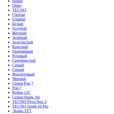
Honor
Oppo
TECNO
Ulefone
Umidigi
Белый
Голубой
Жёлтый
Зелёный
Золотистый
Красный
Оранжевый
Розовый
Серебристый
Серый
Синий
Фиолетовый
Чёрный
Серия Pop 7
Pop 7
Redmi 12C
Серия Spark 10c
TECNO Pova Neo 3
TECNO Spark 10 Pro
Экран TFT