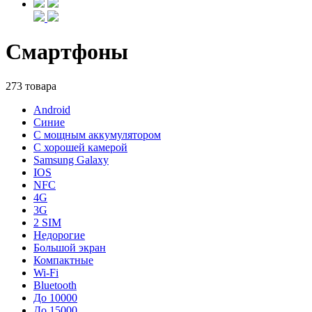
Смартфоны
273 товара
Android
Синие
С мощным аккумулятором
С хорошей камерой
Samsung Galaxy
IOS
NFC
4G
3G
2 SIM
Недорогие
Большой экран
Компактные
Wi-Fi
Bluetooth
До 10000
До 15000