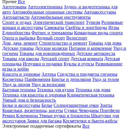
Прочее
Все
Автотовары
Автоэлектроника
Аудио- и видеотехника для
авто
Автомобильные охранные системы
Автоаксессуары
Автозапчасти
Автомобильные инструменты
Спорт и отдых
Электрический транспорт
Туризм
Роликовые
коньки и аксессуары
Самокаты
Скейты и лонгборды
Игры
Единоборства
Фитнес и тренажеры
Командные виды спорта
Охота и рыбалка
Водный спорт
Велоспорт
Дом, дача, ремонт
Строительство и ремонт
Товары для дома
Детские товары
Детские коляски
Питание и кормление
Уход и
гигиена
Товары для новорождённых
Детские автокресла
Товары для школы
Детский спорт
Детская комната
Детская
площадка
Игрушки и подарки
Куклы и пупсы
Развивающие
игры и хобби
Красота и здоровье
Аптека
Средства и предметы гигиены
Косметика
Парфюмерия
Бритье и депиляция
Уход за телом
Уход за лицом
Уход за волосами
Бытовая техника
Техника для кухни
Техника для дома
Техника для красоты и здоровья
Климатическая техника
Умный дом и безопасность
Белье и аксессуары
Белье
Солнцезащитные очки
Зонты
Кошельки, визитницы, кисеты
Сумки
Чемоданы
Портфели
Ремни
Ключницы
Умные ручки и блокноты
Шкатулки для
аксессуаров
Замки для багажа
Косметички и бьюти-кейсы
Электронные подарочные сертификаты
Все