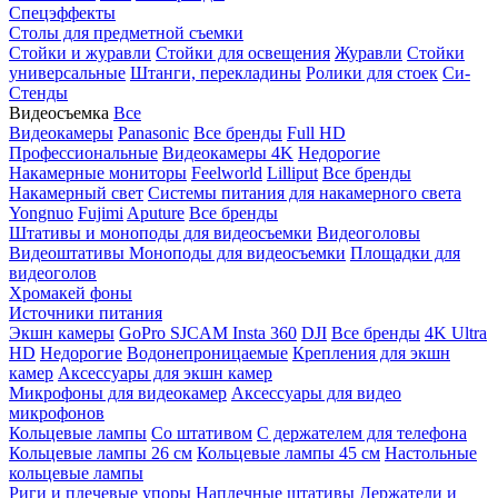
Спецэффекты
Столы для предметной съемки
Стойки и журавли
Стойки для освещения
Журавли
Стойки
универсальные
Штанги, перекладины
Ролики для стоек
Си-
Стенды
Видеосъемка
Все
Видеокамеры
Panasonic
Все бренды
Full HD
Профессиональные
Видеокамеры 4K
Недорогие
Накамерные мониторы
Feelworld
Lilliput
Все бренды
Накамерный свет
Системы питания для накамерного света
Yongnuo
Fujimi
Aputure
Все бренды
Штативы и моноподы для видеосъемки
Видеоголовы
Видеоштативы
Моноподы для видеосъемки
Площадки для
видеоголов
Хромакей фоны
Источники питания
Экшн камеры
GoPro
SJCAM
Insta 360
DJI
Все бренды
4K Ultra
HD
Недорогие
Водонепроницаемые
Крепления для экшн
камер
Аксессуары для экшн камер
Микрофоны для видеокамер
Аксессуары для видео
микрофонов
Кольцевые лампы
Со штативом
C держателем для телефона
Кольцевые лампы 26 см
Кольцевые лампы 45 см
Настольные
кольцевые лампы
Риги и плечевые упоры
Наплечные штативы
Держатели и