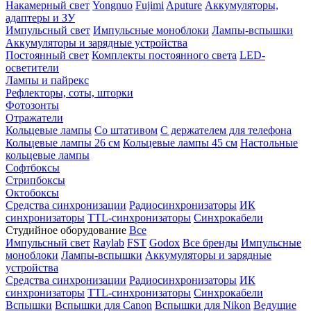
Накамерный свет
Yongnuo
Fujimi
Aputure
Аккумуляторы,
адаптеры и ЗУ
Импульсный свет
Импульсные моноблоки
Лампы-вспышки
Аккумуляторы и зарядные устройства
Постоянный свет
Комплекты постоянного света
LED-
осветители
Лампы и пайрекс
Рефлекторы, соты, шторки
Фотозонты
Отражатели
Кольцевые лампы
Со штативом
С держателем для телефона
Кольцевые лампы 26 см
Кольцевые лампы 45 см
Настольные
кольцевые лампы
Софтбоксы
Стрипбоксы
Октобоксы
Средства синхронизации
Радиосинхронизаторы
ИК
синхронизаторы
TTL-синхронизаторы
Синхрокабели
Студийное оборудование
Все
Импульсный свет
Raylab
FST
Godox
Все бренды
Импульсные
моноблоки
Лампы-вспышки
Аккумуляторы и зарядные
устройства
Средства синхронизации
Радиосинхронизаторы
ИК
синхронизаторы
TTL-синхронизаторы
Синхрокабели
Вспышки
Вспышки для Canon
Вспышки для Nikon
Ведущие