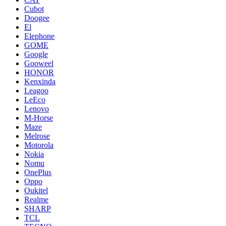
Cubot
Doogee
El
Elephone
GOME
Google
Gooweel
HONOR
Kenxinda
Leagoo
LeEco
Lenovo
M-Horse
Maze
Melrose
Motorola
Nokia
Nomu
OnePlus
Oppo
Oukitel
Realme
SHARP
TCL