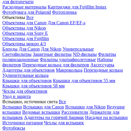
для фотопечати
Расходные материалы
Картриджи для Fujifilm Instax
Фотобумага для Polaroid
Фотопленка
Объективы
Все
Объективы для Canon
Для Canon EF/EF-s
Объективы для Nikon
Объективы для Sony E
Объективы для Fujifilm
Объективы микро 4/3
Бленды
Для Canon
Для Nikon
Универсальные
Светофильтры
Защитные фильтры
ND-фильры
Фильтры
поляризационные
Фильтры ультрафиолетовые
Наборы
фильтров
Переходные кольца для фильтров
Аксессуары
Адаптеры для объективов
Макрокольца
Переходные кольца
Удлинительные кольца
Крышки для объективов
Крышки для объективов 55 мм
Крышки для объективов 58 мм
Чехлы для объективов
Уход и защита
Вспышки, источники света
Все
Вспышки
Вспышки для Canon
Вспышки для Nikon
Ведущие
вспышки
Ведомые вспышки
Рассеиватели
Держатели для
вспышкек
Адаптеры на горячий башмак
Насадки на вспышки
Источники питания
Чехлы для вспышек
Фотобоксы