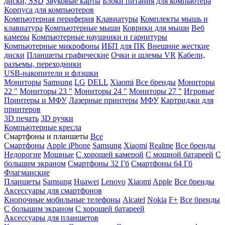
диски, SSD
Звуковые карты
Блоки питания для компьютера
Корпуса для компьютеров
Компьютерная периферия
Клавиатуры
Комплекты мышь и
клавиатура
Компьютерные мыши
Коврики для мыши
Веб
камеры
Компьютерные наушники и гарнитуры
Компьютерные микрофоны
ИБП для ПК
Внешние жесткие
диски
Планшеты графические
Очки и шлемы VR
Кабели,
разъемы, переходники
USB-накопители и флэшки
Мониторы
Samsung
LG
DELL
Xiaomi
Все бренды
Мониторы
22 "
Мониторы 23 "
Мониторы 24 "
Мониторы 27 "
Игровые
Принтеры и МФУ
Лазерные принтеры
МФУ
Картриджи для
принтеров
3D печать
3D ручки
Компьютерные кресла
Смартфоны и планшеты
Все
Смартфоны
Apple iPhone
Samsung
Xiaomi
Realme
Все бренды
Недорогие
Мощные
С хорошей камерой
С мощной батареей
С
большим экраном
Смартфоны 32 Гб
Смартфоны 64 Гб
Флагманские
Планшеты
Samsung
Huawei
Lenovo
Xiaomi
Apple
Все бренды
Аксессуары для смартфонов
Кнопочные мобильные телефоны
Alcatel
Nokia
F+
Все бренды
С большим экраном
С хорошей батареей
Аксессуары для планшетов