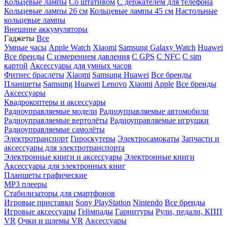
Кольцевые лампы
Со штативом
C держателем для телефона
Кольцевые лампы 26 см
Кольцевые лампы 45 см
Настольные
кольцевые лампы
Внешние аккумуляторы
Гаджеты
Все
Умные часы
Apple Watch
Xiaomi
Samsung Galaxy Watch
Huawei
Все бренды
C измерением давления
C GPS
C NFC
C sim
картой
Аксессуары для умных часов
Фитнес браслеты
Xiaomi
Samsung
Huawei
Все бренды
Планшеты
Samsung
Huawei
Lenovo
Xiaomi
Apple
Все бренды
Аксессуары
Квадрокоптеры и аксессуары
Радиоуправляемые модели
Радиоуправляемые автомобили
Радиоуправляемые вертолёты
Радиоуправляемые игрушки
Радиоуправляемые самолёты
Электротранспорт
Гироскутеры
Электросамокаты
Запчасти и
аксессуары для электротранспорта
Электронные книги и аксессуары
Электронные книги
Аксессуары для электронных книг
Планшеты графические
MP3 плееры
Стабилизаторы для смартфонов
Игровые приставки
Sony PlayStation
Nintendo
Все бренды
Игровые аксессуары
Геймпады
Гарнитуры
Рули, педали, КПП
VR
Очки и шлемы VR
Аксессуары