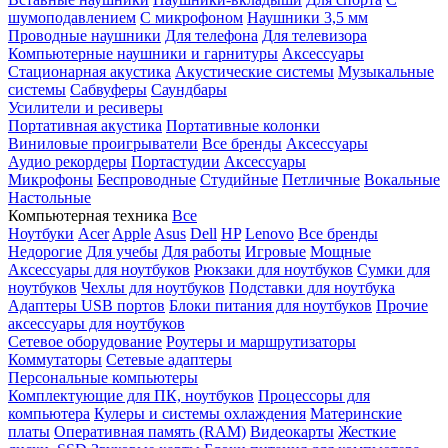
шумоподавлением
С микрофоном
Наушники 3,5 мм
Проводные наушники
Для телефона
Для телевизора
Компьютерные наушники и гарнитуры
Аксессуары
Стационарная акустика
Акустические системы
Музыкальные
системы
Сабвуферы
Саундбары
Усилители и ресиверы
Портативная акустика
Портативные колонки
Виниловые проигрыватели
Все бренды
Аксессуары
Аудио рекордеры
Портастудии
Аксессуары
Микрофоны
Беспроводные
Студийные
Петличные
Вокальные
Настольные
Компьютерная техника
Все
Ноутбуки
Acer
Apple
Asus
Dell
HP
Lenovo
Все бренды
Недорогие
Для учебы
Для работы
Игровые
Мощные
Аксессуары для ноутбуков
Рюкзаки для ноутбуков
Сумки для
ноутбуков
Чехлы для ноутбуков
Подставки для ноутбука
Адаптеры USB портов
Блоки питания для ноутбуков
Прочие
аксессуары для ноутбуков
Сетевое оборудование
Роутеры и маршрутизаторы
Коммутаторы
Сетевые адаптеры
Персональные компьютеры
Комплектующие для ПК, ноутбуков
Процессоры для
компьютера
Кулеры и системы охлаждения
Материнские
платы
Оперативная память (RAM)
Видеокарты
Жесткие