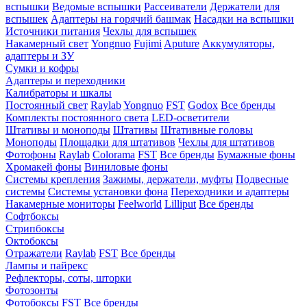
вспышки
Ведомые вспышки
Рассеиватели
Держатели для
вспышек
Адаптеры на горячий башмак
Насадки на вспышки
Источники питания
Чехлы для вспышек
Накамерный свет
Yongnuo
Fujimi
Aputure
Аккумуляторы,
адаптеры и ЗУ
Сумки и кофры
Адаптеры и переходники
Калибраторы и шкалы
Постоянный свет
Raylab
Yongnuo
FST
Godox
Все бренды
Комплекты постоянного света
LED-осветители
Штативы и моноподы
Штативы
Штативные головы
Моноподы
Площадки для штативов
Чехлы для штативов
Фотофоны
Raylab
Colorama
FST
Все бренды
Бумажные фоны
Хромакей фоны
Виниловые фоны
Системы крепления
Зажимы, держатели, муфты
Подвесные
системы
Системы установки фона
Переходники и адаптеры
Накамерные мониторы
Feelworld
Lilliput
Все бренды
Софтбоксы
Стрипбоксы
Октобоксы
Отражатели
Raylab
FST
Все бренды
Лампы и пайрекс
Рефлекторы, соты, шторки
Фотозонты
Фотобоксы
FST
Все бренды