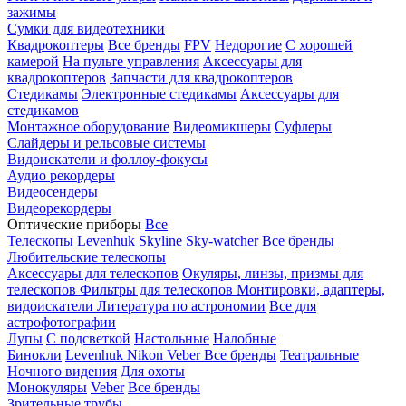
зажимы
Сумки для видеотехники
Квадрокоптеры
Все бренды
FPV
Недорогие
С хорошей
камерой
На пульте управления
Аксессуары для
квадрокоптеров
Запчасти для квадрокоптеров
Стедикамы
Электронные стедикамы
Аксессуары для
стедикамов
Монтажное оборудование
Видеомикшеры
Суфлеры
Слайдеры и рельсовые системы
Видоискатели и фоллоу-фокусы
Аудио рекордеры
Видеосендеры
Видеорекордеры
Оптические приборы
Все
Телескопы
Levenhuk Skyline
Sky-watcher
Все бренды
Любительские телескопы
Аксессуары для телескопов
Окуляры, линзы, призмы для
телескопов
Фильтры для телескопов
Монтировки, адаптеры,
видоискатели
Литература по астрономии
Все для
астрофотографии
Лупы
С подсветкой
Настольные
Налобные
Бинокли
Levenhuk
Nikon
Veber
Все бренды
Театральные
Ночного видения
Для охоты
Монокуляры
Veber
Все бренды
Зрительные трубы