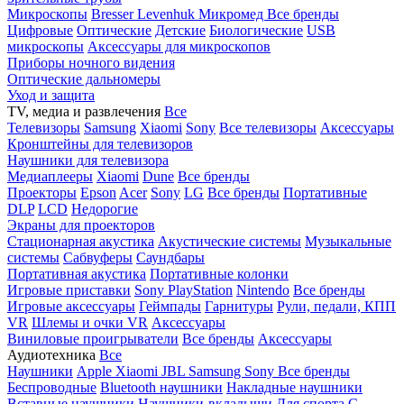
Микроскопы
Bresser
Levenhuk
Микромед
Все бренды
Цифровые
Оптические
Детские
Биологические
USB
микроскопы
Аксессуары для микроскопов
Приборы ночного видения
Оптические дальномеры
Уход и защита
TV, медиа и развлечения
Все
Телевизоры
Samsung
Xiaomi
Sony
Все телевизоры
Аксессуары
Кронштейны для телевизоров
Наушники для телевизора
Медиаплееры
Xiaomi
Dune
Все бренды
Проекторы
Epson
Acer
Sony
LG
Все бренды
Портативные
DLP
LCD
Недорогие
Экраны для проекторов
Стационарная акустика
Акустические системы
Музыкальные
системы
Сабвуферы
Саундбары
Портативная акустика
Портативные колонки
Игровые приставки
Sony PlayStation
Nintendo
Все бренды
Игровые аксессуары
Геймпады
Гарнитуры
Рули, педали, КПП
VR
Шлемы и очки VR
Аксессуары
Виниловые проигрыватели
Все бренды
Аксессуары
Аудиотехника
Все
Наушники
Apple
Xiaomi
JBL
Samsung
Sony
Все бренды
Беспроводные
Bluetooth наушники
Накладные наушники
Вставные наушники
Наушники-вкладыши
Для спорта
С