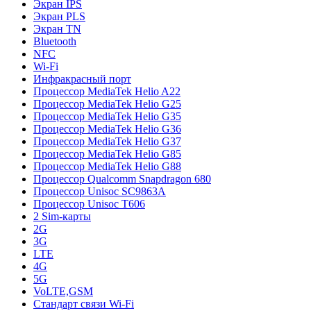
Экран IPS
Экран PLS
Экран TN
Bluetooth
NFC
Wi-Fi
Инфракрасный порт
Процессор MediaTek Helio A22
Процессор MediaTek Helio G25
Процессор MediaTek Helio G35
Процессор MediaTek Helio G36
Процессор MediaTek Helio G37
Процессор MediaTek Helio G85
Процессор MediaTek Helio G88
Процессор Qualcomm Snapdragon 680
Процессор Unisoc SC9863A
Процессор Unisoc T606
2 Sim-карты
2G
3G
LTE
4G
5G
VoLTE,GSM
Стандарт связи Wi-Fi