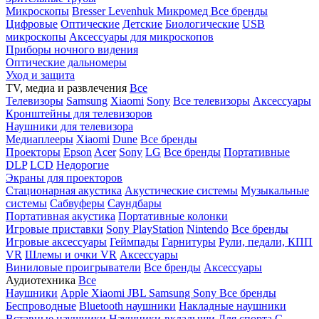
Микроскопы
Bresser
Levenhuk
Микромед
Все бренды
Цифровые
Оптические
Детские
Биологические
USB
микроскопы
Аксессуары для микроскопов
Приборы ночного видения
Оптические дальномеры
Уход и защита
TV, медиа и развлечения
Все
Телевизоры
Samsung
Xiaomi
Sony
Все телевизоры
Аксессуары
Кронштейны для телевизоров
Наушники для телевизора
Медиаплееры
Xiaomi
Dune
Все бренды
Проекторы
Epson
Acer
Sony
LG
Все бренды
Портативные
DLP
LCD
Недорогие
Экраны для проекторов
Стационарная акустика
Акустические системы
Музыкальные
системы
Сабвуферы
Саундбары
Портативная акустика
Портативные колонки
Игровые приставки
Sony PlayStation
Nintendo
Все бренды
Игровые аксессуары
Геймпады
Гарнитуры
Рули, педали, КПП
VR
Шлемы и очки VR
Аксессуары
Виниловые проигрыватели
Все бренды
Аксессуары
Аудиотехника
Все
Наушники
Apple
Xiaomi
JBL
Samsung
Sony
Все бренды
Беспроводные
Bluetooth наушники
Накладные наушники
Вставные наушники
Наушники-вкладыши
Для спорта
С