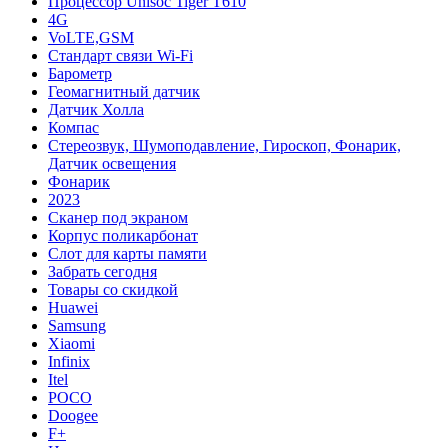
Процессор Unisoc Tiger T610
4G
VoLTE,GSM
Cтандарт связи Wi-Fi
Барометр
Геомагнитный датчик
Датчик Холла
Компас
Стереозвук, Шумоподавление, Гироскоп, Фонарик,
Датчик освещения
Фонарик
2023
Сканер под экраном
Корпус поликарбонат
Слот для карты памяти
Забрать сегодня
Товары со скидкой
Huawei
Samsung
Xiaomi
Infinix
Itel
POCO
Doogee
F+