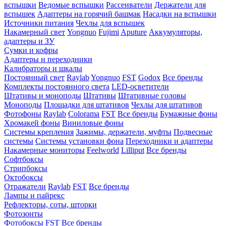
вспышки
Ведомые вспышки
Рассеиватели
Держатели для
вспышек
Адаптеры на горячий башмак
Насадки на вспышки
Источники питания
Чехлы для вспышек
Накамерный свет
Yongnuo
Fujimi
Aputure
Аккумуляторы,
адаптеры и ЗУ
Сумки и кофры
Адаптеры и переходники
Калибраторы и шкалы
Постоянный свет
Raylab
Yongnuo
FST
Godox
Все бренды
Комплекты постоянного света
LED-осветители
Штативы и моноподы
Штативы
Штативные головы
Моноподы
Площадки для штативов
Чехлы для штативов
Фотофоны
Raylab
Colorama
FST
Все бренды
Бумажные фоны
Хромакей фоны
Виниловые фоны
Системы крепления
Зажимы, держатели, муфты
Подвесные
системы
Системы установки фона
Переходники и адаптеры
Накамерные мониторы
Feelworld
Lilliput
Все бренды
Софтбоксы
Стрипбоксы
Октобоксы
Отражатели
Raylab
FST
Все бренды
Лампы и пайрекс
Рефлекторы, соты, шторки
Фотозонты
Фотобоксы
FST
Все бренды