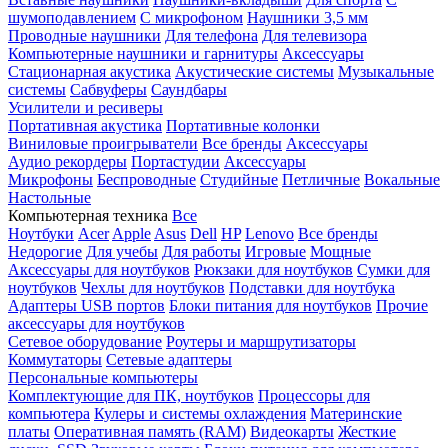
шумоподавлением
С микрофоном
Наушники 3,5 мм
Проводные наушники
Для телефона
Для телевизора
Компьютерные наушники и гарнитуры
Аксессуары
Стационарная акустика
Акустические системы
Музыкальные
системы
Сабвуферы
Саундбары
Усилители и ресиверы
Портативная акустика
Портативные колонки
Виниловые проигрыватели
Все бренды
Аксессуары
Аудио рекордеры
Портастудии
Аксессуары
Микрофоны
Беспроводные
Студийные
Петличные
Вокальные
Настольные
Компьютерная техника
Все
Ноутбуки
Acer
Apple
Asus
Dell
HP
Lenovo
Все бренды
Недорогие
Для учебы
Для работы
Игровые
Мощные
Аксессуары для ноутбуков
Рюкзаки для ноутбуков
Сумки для
ноутбуков
Чехлы для ноутбуков
Подставки для ноутбука
Адаптеры USB портов
Блоки питания для ноутбуков
Прочие
аксессуары для ноутбуков
Сетевое оборудование
Роутеры и маршрутизаторы
Коммутаторы
Сетевые адаптеры
Персональные компьютеры
Комплектующие для ПК, ноутбуков
Процессоры для
компьютера
Кулеры и системы охлаждения
Материнские
платы
Оперативная память (RAM)
Видеокарты
Жесткие