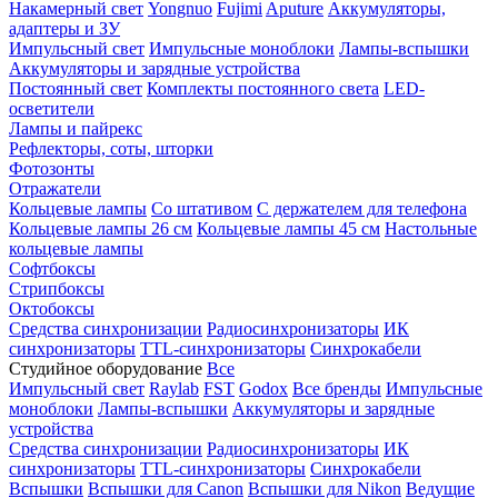
Накамерный свет
Yongnuo
Fujimi
Aputure
Аккумуляторы,
адаптеры и ЗУ
Импульсный свет
Импульсные моноблоки
Лампы-вспышки
Аккумуляторы и зарядные устройства
Постоянный свет
Комплекты постоянного света
LED-
осветители
Лампы и пайрекс
Рефлекторы, соты, шторки
Фотозонты
Отражатели
Кольцевые лампы
Со штативом
С держателем для телефона
Кольцевые лампы 26 см
Кольцевые лампы 45 см
Настольные
кольцевые лампы
Софтбоксы
Стрипбоксы
Октобоксы
Средства синхронизации
Радиосинхронизаторы
ИК
синхронизаторы
TTL-синхронизаторы
Синхрокабели
Студийное оборудование
Все
Импульсный свет
Raylab
FST
Godox
Все бренды
Импульсные
моноблоки
Лампы-вспышки
Аккумуляторы и зарядные
устройства
Средства синхронизации
Радиосинхронизаторы
ИК
синхронизаторы
TTL-синхронизаторы
Синхрокабели
Вспышки
Вспышки для Canon
Вспышки для Nikon
Ведущие