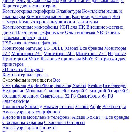
диски, SSD
Звуковые карты
Блоки питания для компьютера
Корпуса для компьютеров
Компьютерная периферия
Клавиатуры
Комплекты мышь и
клавиатура
Компьютерные мыши
Коврики для мыши
Веб
камеры
Компьютерные наушники и гарнитуры
Компьютерные микрофоны
ИБП для ПК
Внешние жесткие
диски
Планшеты графические
Очки и шлемы VR
Кабели,
разъемы, переходники
USB-накопители и флэшки
Мониторы
Samsung
LG
DELL
Xiaomi
Все бренды
Мониторы
22 "
Мониторы 23 "
Мониторы 24 "
Мониторы 27 "
Игровые
Принтеры и МФУ
Лазерные принтеры
МФУ
Картриджи для
принтеров
3D печать
3D ручки
Компьютерные кресла
Смартфоны и планшеты
Все
Смартфоны
Apple iPhone
Samsung
Xiaomi
Realme
Все бренды
Недорогие
Мощные
С хорошей камерой
С мощной батареей
С
большим экраном
Смартфоны 32 Гб
Смартфоны 64 Гб
Флагманские
Планшеты
Samsung
Huawei
Lenovo
Xiaomi
Apple
Все бренды
Аксессуары для смартфонов
Кнопочные мобильные телефоны
Alcatel
Nokia
F+
Все бренды
С большим экраном
С хорошей батареей
Аксессуары для планшетов