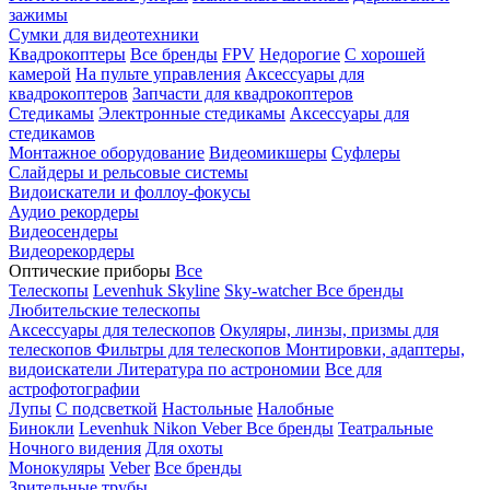
зажимы
Сумки для видеотехники
Квадрокоптеры
Все бренды
FPV
Недорогие
С хорошей
камерой
На пульте управления
Аксессуары для
квадрокоптеров
Запчасти для квадрокоптеров
Стедикамы
Электронные стедикамы
Аксессуары для
стедикамов
Монтажное оборудование
Видеомикшеры
Суфлеры
Слайдеры и рельсовые системы
Видоискатели и фоллоу-фокусы
Аудио рекордеры
Видеосендеры
Видеорекордеры
Оптические приборы
Все
Телескопы
Levenhuk Skyline
Sky-watcher
Все бренды
Любительские телескопы
Аксессуары для телескопов
Окуляры, линзы, призмы для
телескопов
Фильтры для телескопов
Монтировки, адаптеры,
видоискатели
Литература по астрономии
Все для
астрофотографии
Лупы
С подсветкой
Настольные
Налобные
Бинокли
Levenhuk
Nikon
Veber
Все бренды
Театральные
Ночного видения
Для охоты
Монокуляры
Veber
Все бренды
Зрительные трубы