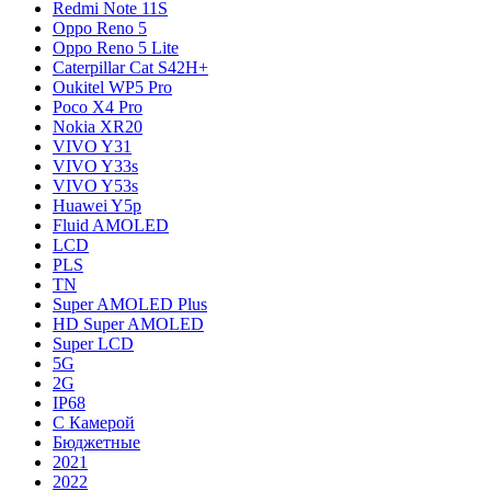
Redmi Note 11S
Oppo Reno 5
Oppo Reno 5 Lite
Caterpillar Cat S42H+
Oukitel WP5 Pro
Poco X4 Pro
Nokia XR20
VIVO Y31
VIVO Y33s
VIVO Y53s
Huawei Y5p
Fluid AMOLED
LCD
PLS
TN
Super AMOLED Plus
HD Super AMOLED
Super LCD
5G
2G
IP68
С Камерой
Бюджетные
2021
2022