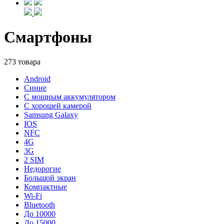
Смартфоны
273 товара
Android
Синие
С мощным аккумулятором
С хорошей камерой
Samsung Galaxy
IOS
NFC
4G
3G
2 SIM
Недорогие
Большой экран
Компактные
Wi-Fi
Bluetooth
До 10000
До 15000