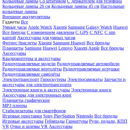
Кольцевые лампы
Со штативом
C держателем для телефона
Кольцевые лампы 26 см
Кольцевые лампы 45 см
Настольные
кольцевые лампы
Внешние аккумуляторы
Гаджеты
Все
Умные часы
Apple Watch
Xiaomi
Samsung Galaxy Watch
Huawei
Все бренды
C измерением давления
C GPS
C NFC
C sim
картой
Аксессуары для умных часов
Фитнес браслеты
Xiaomi
Samsung
Huawei
Все бренды
Планшеты
Samsung
Huawei
Lenovo
Xiaomi
Apple
Все бренды
Аксессуары
Квадрокоптеры и аксессуары
Радиоуправляемые модели
Радиоуправляемые автомобили
Радиоуправляемые вертолёты
Радиоуправляемые игрушки
Радиоуправляемые самолёты
Электротранспорт
Гироскутеры
Электросамокаты
Запчасти и
аксессуары для электротранспорта
Электронные книги и аксессуары
Электронные книги
Аксессуары для электронных книг
Планшеты графические
MP3 плееры
Стабилизаторы для смартфонов
Игровые приставки
Sony PlayStation
Nintendo
Все бренды
Игровые аксессуары
Геймпады
Гарнитуры
Рули, педали, КПП
VR
Очки и шлемы VR
Аксессуары