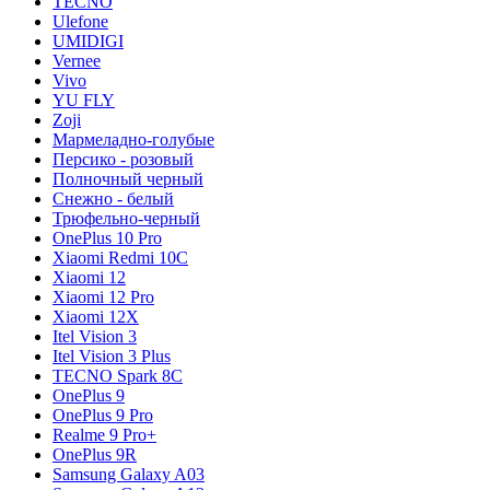
TECNO
Ulefone
UMIDIGI
Vernee
Vivo
YU FLY
Zoji
Мармеладно-голубые
Персико - розовый
Полночный черный
Снежно - белый
Трюфельно-черный
OnePlus 10 Pro
Xiaomi Redmi 10C
Xiaomi 12
Xiaomi 12 Pro
Xiaomi 12X
Itel Vision 3
Itel Vision 3 Plus
TECNO Spark 8C
OnePlus 9
OnePlus 9 Pro
Realme 9 Pro+
OnePlus 9R
Samsung Galaxy A03