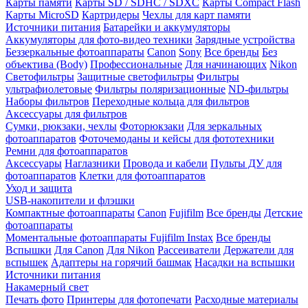
Карты памяти
Карты SD / SDHC / SDXC
Карты Compact Flash
Карты MicroSD
Картридеры
Чехлы для карт памяти
Источники питания
Батарейки и аккумуляторы
Аккумуляторы для фото-видео техники
Зарядные устройства
Беззеркальные фотоаппараты
Canon
Sony
Все бренды
Без
объектива (Body)
Профессиональные
Для начинающих
Nikon
Светофильтры
Защитные светофильтры
Фильтры
ультрафиолетовые
Фильтры поляризационные
ND-фильтры
Наборы фильтров
Переходные кольца для фильтров
Аксессуары для фильтров
Сумки, рюкзаки, чехлы
Фоторюкзаки
Для зеркальных
фотоаппаратов
Фоточемоданы и кейсы для фототехники
Ремни для фотоаппаратов
Аксессуары
Наглазники
Провода и кабели
Пульты ДУ для
фотоаппаратов
Клетки для фотоаппаратов
Уход и защита
USB-накопители и флэшки
Компактные фотоаппараты
Canon
Fujifilm
Все бренды
Детские
фотоаппараты
Моментальные фотоаппараты
Fujifilm Instax
Все бренды
Вспышки
Для Canon
Для Nikon
Рассеиватели
Держатели для
вспышек
Адаптеры на горячий башмак
Насадки на вспышки
Источники питания
Накамерный свет
Печать фото
Принтеры для фотопечати
Расходные материалы