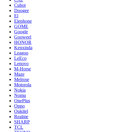
Cubot
Doogee
El
Elephone
GOME
Google
Gooweel
HONOR
Kenxinda
Leagoo
LeEco
Lenovo
M-Horse
Maze
Melrose
Motorola
Nokia
Nomu
OnePlus
Oppo
Oukitel
Realme
SHARP
TCL