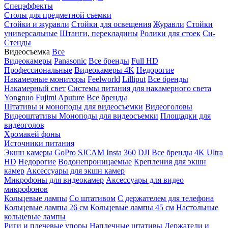
Спецэффекты
Столы для предметной съемки
Стойки и журавли
Стойки для освещения
Журавли
Стойки
универсальные
Штанги, перекладины
Ролики для стоек
Си-
Стенды
Видеосъемка
Все
Видеокамеры
Panasonic
Все бренды
Full HD
Профессиональные
Видеокамеры 4K
Недорогие
Накамерные мониторы
Feelworld
Lilliput
Все бренды
Накамерный свет
Системы питания для накамерного света
Yongnuo
Fujimi
Aputure
Все бренды
Штативы и моноподы для видеосъемки
Видеоголовы
Видеоштативы
Моноподы для видеосъемки
Площадки для
видеоголов
Хромакей фоны
Источники питания
Экшн камеры
GoPro
SJCAM
Insta 360
DJI
Все бренды
4K Ultra
HD
Недорогие
Водонепроницаемые
Крепления для экшн
камер
Аксессуары для экшн камер
Микрофоны для видеокамер
Аксессуары для видео
микрофонов
Кольцевые лампы
Со штативом
C держателем для телефона
Кольцевые лампы 26 см
Кольцевые лампы 45 см
Настольные
кольцевые лампы
Риги и плечевые упоры
Наплечные штативы
Держатели и