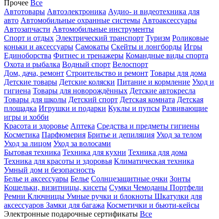
Прочее
Все
Автотовары
Автоэлектроника
Аудио- и видеотехника для
авто
Автомобильные охранные системы
Автоаксессуары
Автозапчасти
Автомобильные инструменты
Спорт и отдых
Электрический транспорт
Туризм
Роликовые
коньки и аксессуары
Самокаты
Скейты и лонгборды
Игры
Единоборства
Фитнес и тренажеры
Командные виды спорта
Охота и рыбалка
Водный спорт
Велоспорт
Дом, дача, ремонт
Строительство и ремонт
Товары для дома
Детские товары
Детские коляски
Питание и кормление
Уход и
гигиена
Товары для новорождённых
Детские автокресла
Товары для школы
Детский спорт
Детская комната
Детская
площадка
Игрушки и подарки
Куклы и пупсы
Развивающие
игры и хобби
Красота и здоровье
Аптека
Средства и предметы гигиены
Косметика
Парфюмерия
Бритье и депиляция
Уход за телом
Уход за лицом
Уход за волосами
Бытовая техника
Техника для кухни
Техника для дома
Техника для красоты и здоровья
Климатическая техника
Умный дом и безопасность
Белье и аксессуары
Белье
Солнцезащитные очки
Зонты
Кошельки, визитницы, кисеты
Сумки
Чемоданы
Портфели
Ремни
Ключницы
Умные ручки и блокноты
Шкатулки для
аксессуаров
Замки для багажа
Косметички и бьюти-кейсы
Электронные подарочные сертификаты
Все