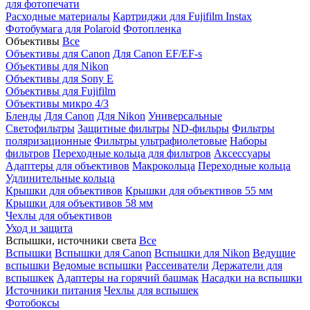
для фотопечати
Расходные материалы
Картриджи для Fujifilm Instax
Фотобумага для Polaroid
Фотопленка
Объективы
Все
Объективы для Canon
Для Canon EF/EF-s
Объективы для Nikon
Объективы для Sony E
Объективы для Fujifilm
Объективы микро 4/3
Бленды
Для Canon
Для Nikon
Универсальные
Светофильтры
Защитные фильтры
ND-фильры
Фильтры
поляризационные
Фильтры ультрафиолетовые
Наборы
фильтров
Переходные кольца для фильтров
Аксессуары
Адаптеры для объективов
Макрокольца
Переходные кольца
Удлинительные кольца
Крышки для объективов
Крышки для объективов 55 мм
Крышки для объективов 58 мм
Чехлы для объективов
Уход и защита
Вспышки, источники света
Все
Вспышки
Вспышки для Canon
Вспышки для Nikon
Ведущие
вспышки
Ведомые вспышки
Рассеиватели
Держатели для
вспышкек
Адаптеры на горячий башмак
Насадки на вспышки
Источники питания
Чехлы для вспышек
Фотобоксы