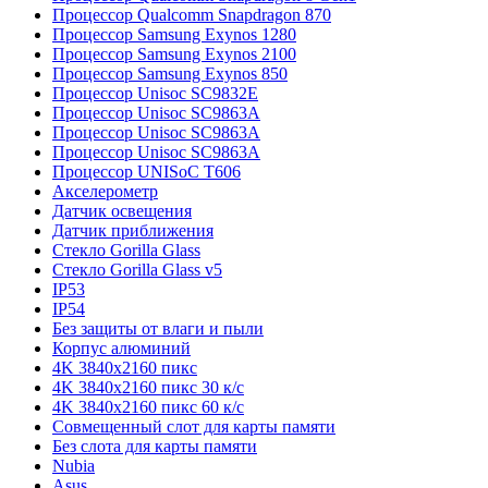
Процессор Qualcomm Snapdragon 870
Процессор Samsung Exynos 1280
Процессор Samsung Exynos 2100
Процессор Samsung Exynos 850
Процессор Unisoc SC9832E
Процессор Unisoc SC9863A
Процессор Unisoc SC9863A
Процессор Unisoc SC9863A
Процессор UNISoC T606
Акселерометр
Датчик освещения
Датчик приближения
Стекло Gorilla Glass
Стекло Gorilla Glass v5
IP53
IP54
Без защиты от влаги и пыли
Корпус алюминий
4K 3840x2160 пикс
4K 3840x2160 пикс 30 к/с
4K 3840x2160 пикс 60 к/с
Совмещенный слот для карты памяти
Без слота для карты памяти
Nubia
Asus