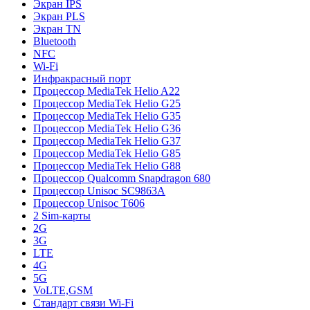
Экран IPS
Экран PLS
Экран TN
Bluetooth
NFC
Wi-Fi
Инфракрасный порт
Процессор MediaTek Helio A22
Процессор MediaTek Helio G25
Процессор MediaTek Helio G35
Процессор MediaTek Helio G36
Процессор MediaTek Helio G37
Процессор MediaTek Helio G85
Процессор MediaTek Helio G88
Процессор Qualcomm Snapdragon 680
Процессор Unisoc SC9863A
Процессор Unisoc T606
2 Sim-карты
2G
3G
LTE
4G
5G
VoLTE,GSM
Стандарт связи Wi-Fi