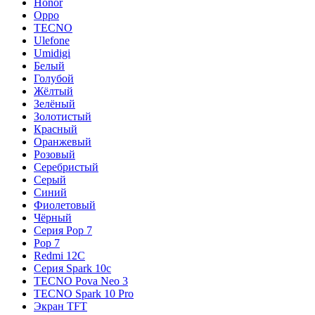
Honor
Oppo
TECNO
Ulefone
Umidigi
Белый
Голубой
Жёлтый
Зелёный
Золотистый
Красный
Оранжевый
Розовый
Серебристый
Серый
Синий
Фиолетовый
Чёрный
Серия Pop 7
Pop 7
Redmi 12C
Серия Spark 10c
TECNO Pova Neo 3
TECNO Spark 10 Pro
Экран TFT