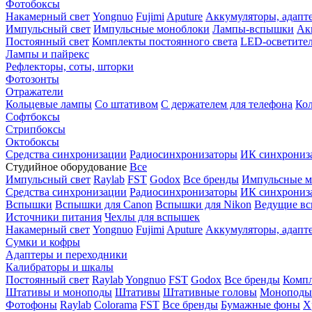
Фотобоксы
Накамерный свет
Yongnuo
Fujimi
Aputure
Аккумуляторы, адапт
Импульсный свет
Импульсные моноблоки
Лампы-вспышки
Ак
Постоянный свет
Комплекты постоянного света
LED-осветите
Лампы и пайрекс
Рефлекторы, соты, шторки
Фотозонты
Отражатели
Кольцевые лампы
Со штативом
С держателем для телефона
Кол
Софтбоксы
Стрипбоксы
Октобоксы
Средства синхронизации
Радиосинхронизаторы
ИК синхрониз
Студийное оборудование
Все
Импульсный свет
Raylab
FST
Godox
Все бренды
Импульсные м
Средства синхронизации
Радиосинхронизаторы
ИК синхрониз
Вспышки
Вспышки для Canon
Вспышки для Nikon
Ведущие в
Источники питания
Чехлы для вспышек
Накамерный свет
Yongnuo
Fujimi
Aputure
Аккумуляторы, адапт
Сумки и кофры
Адаптеры и переходники
Калибраторы и шкалы
Постоянный свет
Raylab
Yongnuo
FST
Godox
Все бренды
Компл
Штативы и моноподы
Штативы
Штативные головы
Моноподы
Фотофоны
Raylab
Colorama
FST
Все бренды
Бумажные фоны
Х