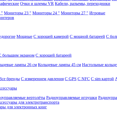
афические
Очки и шлемы VR
Кабели, разъемы, переходники
 "
Мониторы 23 "
Мониторы 24 "
Мониторы 27 "
Игровые
интеров
едорогие
Мощные
С хорошей камерой
С мощной батареей
С бол
С большим экраном
С хорошей батареей
ьцевые лампы 26 см
Кольцевые лампы 45 см
Настольные кольц
Все бренды
C измерением давления
C GPS
C NFC
C sim картой
А
сессуары
оуправляемые вертолёты
Радиоуправляемые игрушки
Радиоупра
ксессуары для электротранспорта
ары для электронных книг