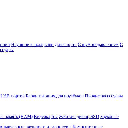
шники
Наушники-вкладыши
Для спорта
С шумоподавлением
С
ссуары
 USB портов
Блоки питания для ноутбуков
Прочие аксессуары
ая память (RAM)
Видеокарты
Жесткие диски, SSD
Звуковые
мпьютерные наушники и гарнитуры
Компьютерные