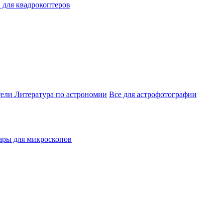
 для квадрокоптеров
тели
Литература по астрономии
Все для астрофотографии
ары для микроскопов