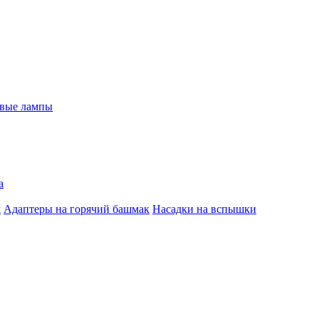
евые лампы
а
к
Адаптеры на горячий башмак
Насадки на вспышки