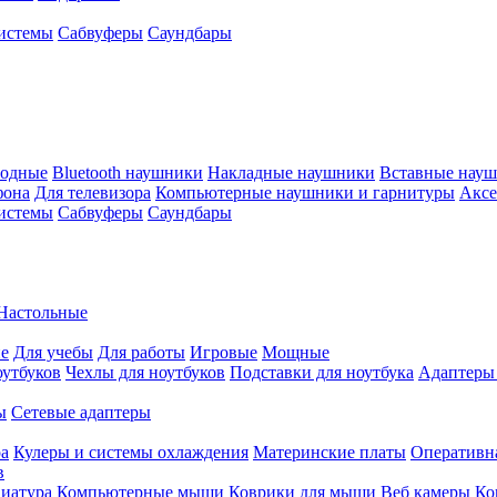
истемы
Сабвуферы
Саундбары
водные
Bluetooth наушники
Накладные наушники
Вставные нау
фона
Для телевизора
Компьютерные наушники и гарнитуры
Аксе
истемы
Сабвуферы
Саундбары
Настольные
е
Для учебы
Для работы
Игровые
Мощные
оутбуков
Чехлы для ноутбуков
Подставки для ноутбука
Адаптеры
ы
Сетевые адаптеры
ра
Кулеры и системы охлаждения
Материнские платы
Оперативн
в
иатура
Компьютерные мыши
Коврики для мыши
Веб камеры
Ко