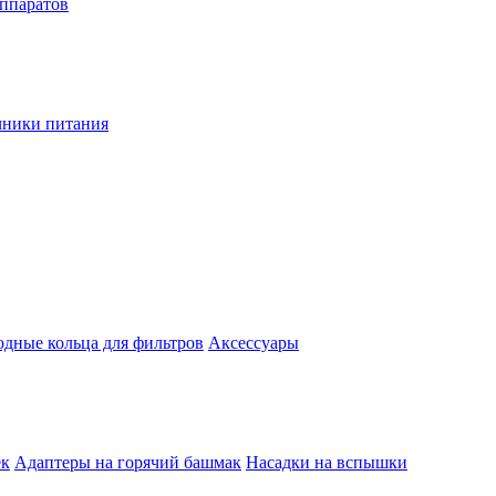
аппаратов
чники питания
одные кольца для фильтров
Аксессуары
ек
Адаптеры на горячий башмак
Насадки на вспышки