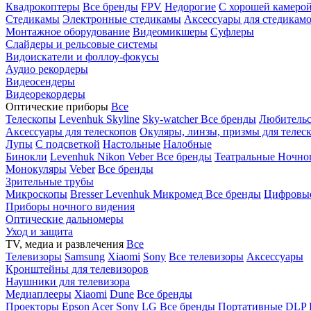
Квадрокоптеры
Все бренды
FPV
Недорогие
С хорошей камеро
Стедикамы
Электронные стедикамы
Аксессуары для стедикам
Монтажное оборудование
Видеомикшеры
Суфлеры
Слайдеры и рельсовые системы
Видоискатели и фоллоу-фокусы
Аудио рекордеры
Видеосендеры
Видеорекордеры
Оптические приборы
Все
Телескопы
Levenhuk Skyline
Sky-watcher
Все бренды
Любительс
Аксессуары для телескопов
Окуляры, линзы, призмы для телес
Лупы
С подсветкой
Настольные
Налобные
Бинокли
Levenhuk
Nikon
Veber
Все бренды
Театральные
Ночно
Монокуляры
Veber
Все бренды
Зрительные трубы
Микроскопы
Bresser
Levenhuk
Микромед
Все бренды
Цифровы
Приборы ночного видения
Оптические дальномеры
Уход и защита
TV, медиа и развлечения
Все
Телевизоры
Samsung
Xiaomi
Sony
Все телевизоры
Аксессуары
Кронштейны для телевизоров
Наушники для телевизора
Медиаплееры
Xiaomi
Dune
Все бренды
Проекторы
Epson
Acer
Sony
LG
Все бренды
Портативные
DLP