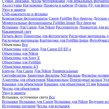
Сумки, рюкзаки, чехлы
Фоторюкзаки
Для зеркальных фотоапп
Аксессуары
Наглазники
Провода и кабели
Пульты ДУ для фото
Уход и защита
USB-накопители и флэшки
Компактные фотоаппараты
Canon
Fujifilm
Все бренды
Детские 
Моментальные фотоаппараты
Fujifilm Instax
Все бренды
Вспышки
Для Canon
Для Nikon
Рассеиватели
Держатели для в
Накамерный свет
Печать фото
Принтеры для фотопечати
Расходные материалы д
Расходные материалы
Картриджи для Fujifilm Instax
Фотобумага 
Объективы
Все
Объективы для Canon
Для Canon EF/EF-s
Объективы для Nikon
Объективы для Sony E
Объективы для Fujifilm
Объективы микро 4/3
Бленды
Для Canon
Для Nikon
Универсальные
Светофильтры
Защитные фильтры
ND-фильры
Фильтры поляр
Адаптеры для объективов
Макрокольца
Переходные кольца
Удл
Крышки для объективов
Крышки для объективов 55 мм
Крышки
Чехлы для объективов
Уход и защита
Вспышки, источники света
Все
Вспышки
Вспышки для Canon
Вспышки для Nikon
Ведущие в
Источники питания
Чехлы для вспышек