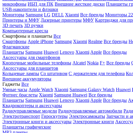
микрофоны
ИБП для ПК
Внешние жесткие диски
Планшеты гр
USB-накопители и флэшки
Мониторы
Samsung
LG
DELL
Xiaomi
Все бренды
Мониторы 22
Принтеры и МФУ
Лазерные принтеры
МФУ
Картриджи для пр
3D печать
3D ручки
Компьютерные кресла
Смартфоны и планшеты
Все
Смартфоны
Apple iPhone
Samsung
Xiaomi
Realme
Все бренды
Н
Флагманские
Планшеты
Samsung
Huawei
Lenovo
Xiaomi
Apple
Все бренды
Аксессуары для смартфонов
Кнопочные мобильные телефоны
Alcatel
Nokia
F+
Все бренды
Аксессуары для планшетов
Кольцевые лампы
Со штативом
C держателем для телефона
Кол
Внешние аккумуляторы
Гаджеты
Все
Умные часы
Apple Watch
Xiaomi
Samsung Galaxy Watch
Huawei
Фитнес браслеты
Xiaomi
Samsung
Huawei
Все бренды
Планшеты
Samsung
Huawei
Lenovo
Xiaomi
Apple
Все бренды
Ак
Квадрокоптеры и аксессуары
Радиоуправляемые модели
Радиоуправляемые автомобили
Ради
Электротранспорт
Гироскутеры
Электросамокаты
Запчасти и а
Электронные книги и аксессуары
Электронные книги
Аксессу
Планшеты графические
MP3 плееры