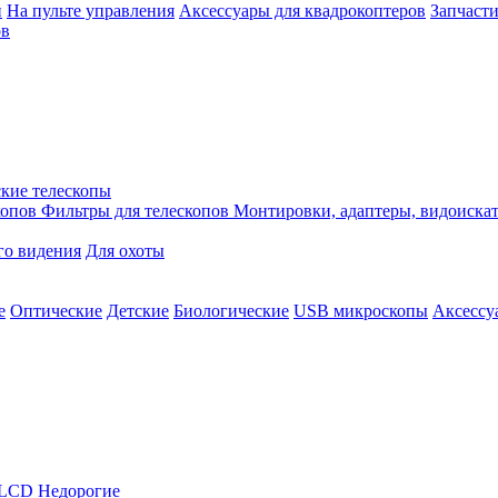
й
На пульте управления
Аксессуары для квадрокоптеров
Запчасти
ов
кие телескопы
копов
Фильтры для телескопов
Монтировки, адаптеры, видоиска
го видения
Для охоты
е
Оптические
Детские
Биологические
USB микроскопы
Аксессу
LCD
Недорогие