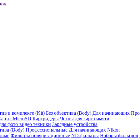
нок
ив в комплекте (Kit)
Без объектива (Body)
Для начинающих
Про
Карты MicroSD
Картридеры
Чехлы для карт памяти
ля фото-видео техники
Зарядные устройства
тива (Body)
Профессиональные
Для начинающих
Nikon
овые
Фильтры поляризационные
ND-фильтры
Наборы фильтров