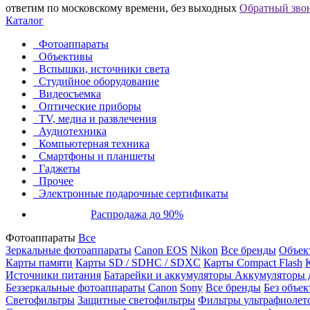
ответим по московскому времени, без выходных
Обратный зво
Каталог
Фотоаппараты
Объективы
Вспышки, источники света
Студийное оборудование
Видеосъемка
Оптические приборы
TV, медиа и развлечения
Аудиотехника
Компьютерная техника
Смартфоны и планшеты
Гаджеты
Прочее
Электронные подарочные сертификаты
Распродажа до 90%
Фотоаппараты
Все
Зеркальные фотоаппараты
Canon EOS
Nikon
Все бренды
Объект
Карты памяти
Карты SD / SDHC / SDXC
Карты Compact Flash
Источники питания
Батарейки и аккумуляторы
Аккумуляторы д
Беззеркальные фотоаппараты
Canon
Sony
Все бренды
Без объек
Светофильтры
Защитные светофильтры
Фильтры ультрафиолет