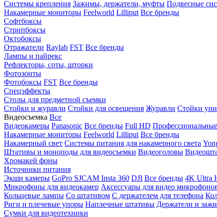
Системы крепления
Зажимы, держатели, муфты
Подвесные си
Накамерные мониторы
Feelworld
Lilliput
Все бренды
Софтбоксы
Стрипбоксы
Октобоксы
Отражатели
Raylab
FST
Все бренды
Лампы и пайрекс
Рефлекторы, соты, шторки
Фотозонты
Фотобоксы
FST
Все бренды
Спецэффекты
Столы для предметной съемки
Стойки и журавли
Стойки для освещения
Журавли
Стойки уни
Видеосъемка
Все
Видеокамеры
Panasonic
Все бренды
Full HD
Профессиональны
Накамерные мониторы
Feelworld
Lilliput
Все бренды
Накамерный свет
Системы питания для накамерного света
Yon
Штативы и моноподы для видеосъемки
Видеоголовы
Видеошт
Хромакей фоны
Источники питания
Экшн камеры
GoPro
SJCAM
Insta 360
DJI
Все бренды
4K Ultra
Микрофоны для видеокамер
Аксессуары для видео микрофоно
Кольцевые лампы
Со штативом
C держателем для телефона
Кол
Риги и плечевые упоры
Наплечные штативы
Держатели и заж
Сумки для видеотехники