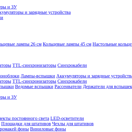
еры и ЗУ
кумуляторы и зарядные устройства
ли
ьцевые лампы 26 см
Кольцевые лампы 45 см
Настольные кольц
аторы
TTL-синхронизаторы
Синхрокабели
оноблоки
Лампы-вспышки
Аккумуляторы и зарядные устройств
аторы
TTL-синхронизаторы
Синхрокабели
спышки
Ведомые вспышки
Рассеиватели
Держатели для вспыше
еры и ЗУ
екты постоянного света
LED-осветители
Площадки для штативов
Чехлы для штативов
ромакей фоны
Виниловые фоны