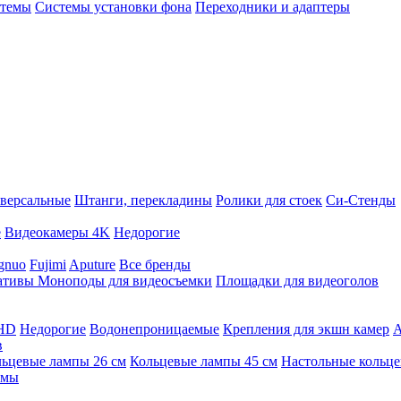
стемы
Системы установки фона
Переходники и адаптеры
версальные
Штанги, перекладины
Ролики для стоек
Си-Стенды
е
Видеокамеры 4K
Недорогие
gnuo
Fujimi
Aputure
Все бренды
ативы
Моноподы для видеосъемки
Площадки для видеоголов
 HD
Недорогие
Водонепроницаемые
Крепления для экшн камер
А
в
ьцевые лампы 26 см
Кольцевые лампы 45 см
Настольные кольц
имы