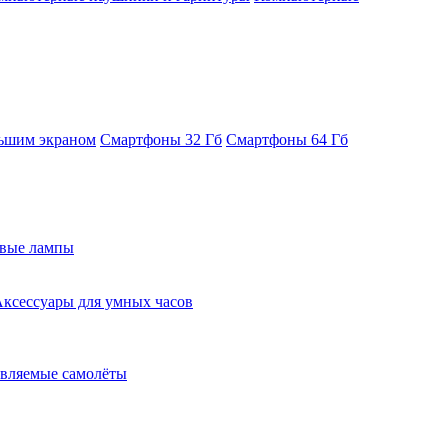
ьшим экраном
Смартфоны 32 Гб
Смартфоны 64 Гб
евые лампы
ксессуары для умных часов
вляемые самолёты