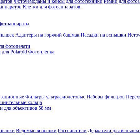
аратов
Фоточемоданы и кейсы для фототехники
Ремни для фото
аппаратов
Клетки для фотоаппаратов
фотоаппараты
спышек
Адаптеры на горячий башмак
Насадки на вспышки
Исто
ля фотопечати
для Polaroid
Фотопленка
изационные
Фильтры ультрафиолетовые
Наборы фильтров
Перех
инительные кольца
 для объективов 58 мм
спышки
Ведомые вспышки
Рассеиватели
Держатели для вспышк