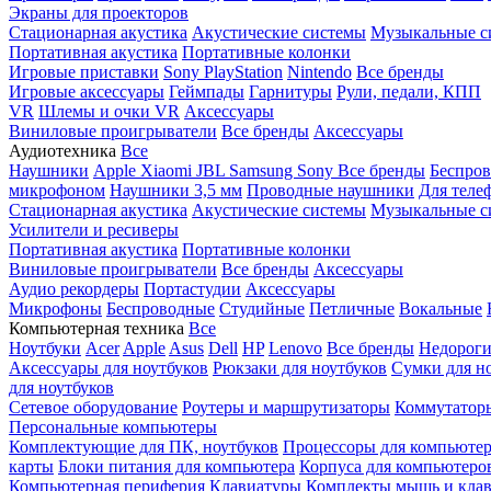
Экраны для проекторов
Стационарная акустика
Акустические системы
Музыкальные с
Портативная акустика
Портативные колонки
Игровые приставки
Sony PlayStation
Nintendo
Все бренды
Игровые аксессуары
Геймпады
Гарнитуры
Рули, педали, КПП
VR
Шлемы и очки VR
Аксессуары
Виниловые проигрыватели
Все бренды
Аксессуары
Аудиотехника
Все
Наушники
Apple
Xiaomi
JBL
Samsung
Sony
Все бренды
Беспро
микрофоном
Наушники 3,5 мм
Проводные наушники
Для теле
Стационарная акустика
Акустические системы
Музыкальные с
Усилители и ресиверы
Портативная акустика
Портативные колонки
Виниловые проигрыватели
Все бренды
Аксессуары
Аудио рекордеры
Портастудии
Аксессуары
Микрофоны
Беспроводные
Студийные
Петличные
Вокальные
Компьютерная техника
Все
Ноутбуки
Acer
Apple
Asus
Dell
HP
Lenovo
Все бренды
Недороги
Аксессуары для ноутбуков
Рюкзаки для ноутбуков
Сумки для н
для ноутбуков
Сетевое оборудование
Роутеры и маршрутизаторы
Коммутатор
Персональные компьютеры
Комплектующие для ПК, ноутбуков
Процессоры для компьюте
карты
Блоки питания для компьютера
Корпуса для компьютеро
Компьютерная периферия
Клавиатуры
Комплекты мышь и клав