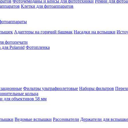
аратов
Фоточемоданы и кейсы для фототехники
Ремни для фото
аппаратов
Клетки для фотоаппаратов
фотоаппараты
спышек
Адаптеры на горячий башмак
Насадки на вспышки
Исто
ля фотопечати
для Polaroid
Фотопленка
изационные
Фильтры ультрафиолетовые
Наборы фильтров
Перех
инительные кольца
 для объективов 58 мм
спышки
Ведомые вспышки
Рассеиватели
Держатели для вспышк