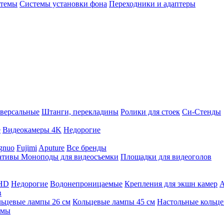
стемы
Системы установки фона
Переходники и адаптеры
версальные
Штанги, перекладины
Ролики для стоек
Си-Стенды
е
Видеокамеры 4K
Недорогие
gnuo
Fujimi
Aputure
Все бренды
ативы
Моноподы для видеосъемки
Площадки для видеоголов
 HD
Недорогие
Водонепроницаемые
Крепления для экшн камер
А
в
ьцевые лампы 26 см
Кольцевые лампы 45 см
Настольные кольц
имы