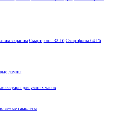
ьшим экраном
Смартфоны 32 Гб
Смартфоны 64 Гб
евые лампы
ксессуары для умных часов
вляемые самолёты