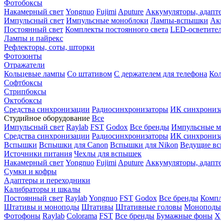
Фотобоксы
Накамерный свет
Yongnuo
Fujimi
Aputure
Аккумуляторы, адапт
Импульсный свет
Импульсные моноблоки
Лампы-вспышки
Ак
Постоянный свет
Комплекты постоянного света
LED-осветите
Лампы и пайрекс
Рефлекторы, соты, шторки
Фотозонты
Отражатели
Кольцевые лампы
Со штативом
С держателем для телефона
Кол
Софтбоксы
Стрипбоксы
Октобоксы
Средства синхронизации
Радиосинхронизаторы
ИК синхрониз
Студийное оборудование
Все
Импульсный свет
Raylab
FST
Godox
Все бренды
Импульсные м
Средства синхронизации
Радиосинхронизаторы
ИК синхрониз
Вспышки
Вспышки для Canon
Вспышки для Nikon
Ведущие в
Источники питания
Чехлы для вспышек
Накамерный свет
Yongnuo
Fujimi
Aputure
Аккумуляторы, адапт
Сумки и кофры
Адаптеры и переходники
Калибраторы и шкалы
Постоянный свет
Raylab
Yongnuo
FST
Godox
Все бренды
Компл
Штативы и моноподы
Штативы
Штативные головы
Моноподы
Фотофоны
Raylab
Colorama
FST
Все бренды
Бумажные фоны
Х