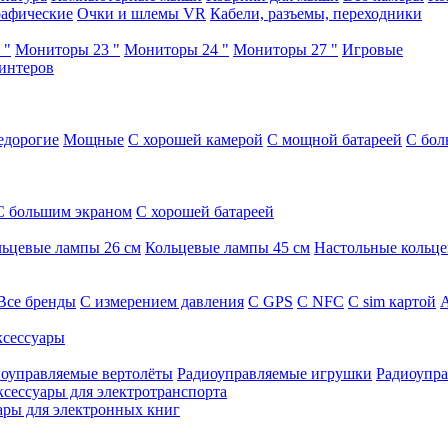
афические
Очки и шлемы VR
Кабели, разъемы, переходники
 "
Мониторы 23 "
Мониторы 24 "
Мониторы 27 "
Игровые
интеров
едорогие
Мощные
С хорошей камерой
С мощной батареей
С бол
С большим экраном
С хорошей батареей
ьцевые лампы 26 см
Кольцевые лампы 45 см
Настольные кольц
Все бренды
C измерением давления
C GPS
C NFC
C sim картой
А
сессуары
оуправляемые вертолёты
Радиоуправляемые игрушки
Радиоупра
ксессуары для электротранспорта
ары для электронных книг