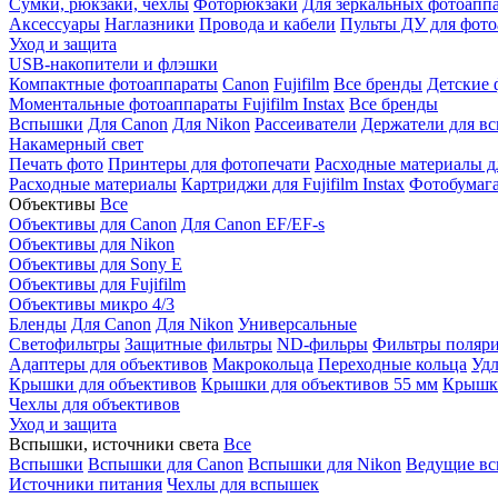
Сумки, рюкзаки, чехлы
Фоторюкзаки
Для зеркальных фотоапп
Аксессуары
Наглазники
Провода и кабели
Пульты ДУ для фото
Уход и защита
USB-накопители и флэшки
Компактные фотоаппараты
Canon
Fujifilm
Все бренды
Детские 
Моментальные фотоаппараты
Fujifilm Instax
Все бренды
Вспышки
Для Canon
Для Nikon
Рассеиватели
Держатели для в
Накамерный свет
Печать фото
Принтеры для фотопечати
Расходные материалы д
Расходные материалы
Картриджи для Fujifilm Instax
Фотобумага 
Объективы
Все
Объективы для Canon
Для Canon EF/EF-s
Объективы для Nikon
Объективы для Sony E
Объективы для Fujifilm
Объективы микро 4/3
Бленды
Для Canon
Для Nikon
Универсальные
Светофильтры
Защитные фильтры
ND-фильры
Фильтры поляр
Адаптеры для объективов
Макрокольца
Переходные кольца
Удл
Крышки для объективов
Крышки для объективов 55 мм
Крышки
Чехлы для объективов
Уход и защита
Вспышки, источники света
Все
Вспышки
Вспышки для Canon
Вспышки для Nikon
Ведущие в
Источники питания
Чехлы для вспышек