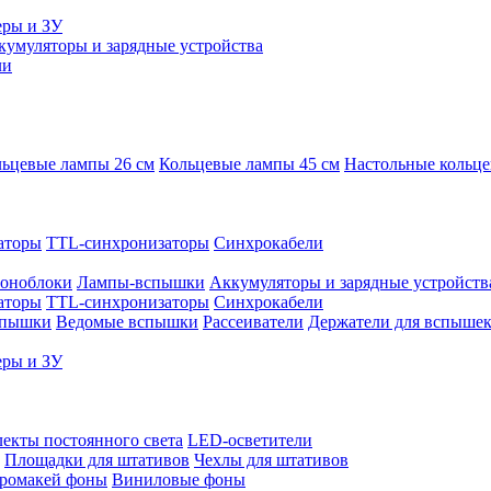
еры и ЗУ
кумуляторы и зарядные устройства
ли
ьцевые лампы 26 см
Кольцевые лампы 45 см
Настольные кольц
аторы
TTL-синхронизаторы
Синхрокабели
оноблоки
Лампы-вспышки
Аккумуляторы и зарядные устройств
аторы
TTL-синхронизаторы
Синхрокабели
спышки
Ведомые вспышки
Рассеиватели
Держатели для вспыше
еры и ЗУ
екты постоянного света
LED-осветители
Площадки для штативов
Чехлы для штативов
ромакей фоны
Виниловые фоны