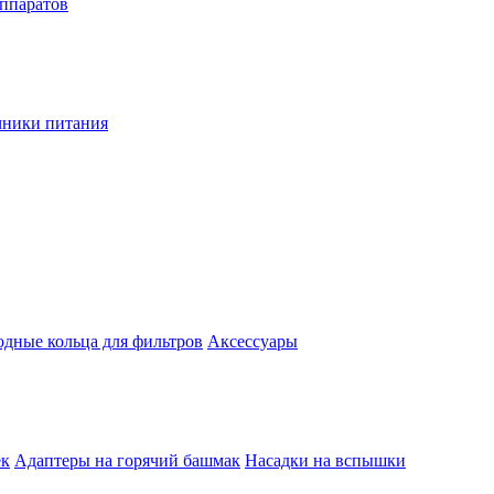
аппаратов
чники питания
одные кольца для фильтров
Аксессуары
ек
Адаптеры на горячий башмак
Насадки на вспышки