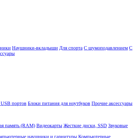
шники
Наушники-вкладыши
Для спорта
С шумоподавлением
С
ссуары
 USB портов
Блоки питания для ноутбуков
Прочие аксессуары
ая память (RAM)
Видеокарты
Жесткие диски, SSD
Звуковые
мпьютерные наушники и гарнитуры
Компьютерные