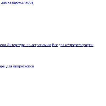
 для квадрокоптеров
тели
Литература по астрономии
Все для астрофотографии
ары для микроскопов