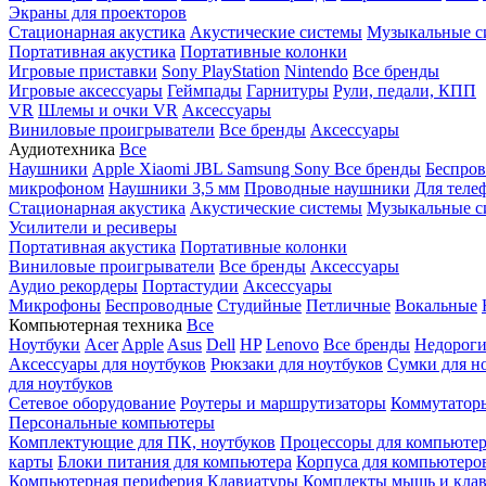
Экраны для проекторов
Стационарная акустика
Акустические системы
Музыкальные с
Портативная акустика
Портативные колонки
Игровые приставки
Sony PlayStation
Nintendo
Все бренды
Игровые аксессуары
Геймпады
Гарнитуры
Рули, педали, КПП
VR
Шлемы и очки VR
Аксессуары
Виниловые проигрыватели
Все бренды
Аксессуары
Аудиотехника
Все
Наушники
Apple
Xiaomi
JBL
Samsung
Sony
Все бренды
Беспро
микрофоном
Наушники 3,5 мм
Проводные наушники
Для теле
Стационарная акустика
Акустические системы
Музыкальные с
Усилители и ресиверы
Портативная акустика
Портативные колонки
Виниловые проигрыватели
Все бренды
Аксессуары
Аудио рекордеры
Портастудии
Аксессуары
Микрофоны
Беспроводные
Студийные
Петличные
Вокальные
Компьютерная техника
Все
Ноутбуки
Acer
Apple
Asus
Dell
HP
Lenovo
Все бренды
Недороги
Аксессуары для ноутбуков
Рюкзаки для ноутбуков
Сумки для н
для ноутбуков
Сетевое оборудование
Роутеры и маршрутизаторы
Коммутатор
Персональные компьютеры
Комплектующие для ПК, ноутбуков
Процессоры для компьюте
карты
Блоки питания для компьютера
Корпуса для компьютеро
Компьютерная периферия
Клавиатуры
Комплекты мышь и клав