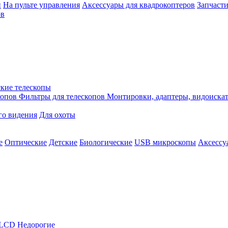
й
На пульте управления
Аксессуары для квадрокоптеров
Запчасти
ов
кие телескопы
копов
Фильтры для телескопов
Монтировки, адаптеры, видоиска
го видения
Для охоты
е
Оптические
Детские
Биологические
USB микроскопы
Аксессу
LCD
Недорогие