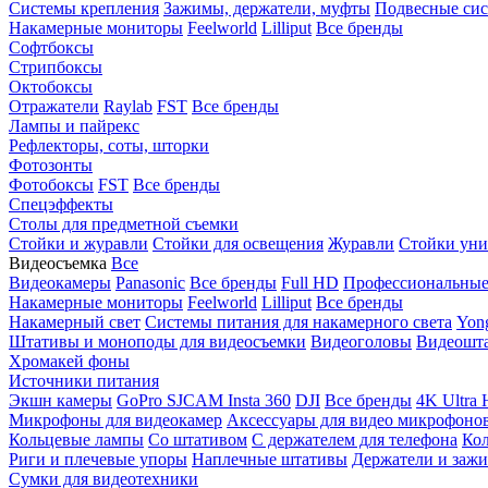
Системы крепления
Зажимы, держатели, муфты
Подвесные си
Накамерные мониторы
Feelworld
Lilliput
Все бренды
Софтбоксы
Стрипбоксы
Октобоксы
Отражатели
Raylab
FST
Все бренды
Лампы и пайрекс
Рефлекторы, соты, шторки
Фотозонты
Фотобоксы
FST
Все бренды
Спецэффекты
Столы для предметной съемки
Стойки и журавли
Стойки для освещения
Журавли
Стойки уни
Видеосъемка
Все
Видеокамеры
Panasonic
Все бренды
Full HD
Профессиональны
Накамерные мониторы
Feelworld
Lilliput
Все бренды
Накамерный свет
Системы питания для накамерного света
Yon
Штативы и моноподы для видеосъемки
Видеоголовы
Видеошт
Хромакей фоны
Источники питания
Экшн камеры
GoPro
SJCAM
Insta 360
DJI
Все бренды
4K Ultra
Микрофоны для видеокамер
Аксессуары для видео микрофоно
Кольцевые лампы
Со штативом
C держателем для телефона
Кол
Риги и плечевые упоры
Наплечные штативы
Держатели и заж
Сумки для видеотехники