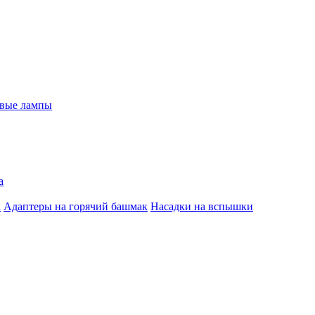
евые лампы
а
к
Адаптеры на горячий башмак
Насадки на вспышки