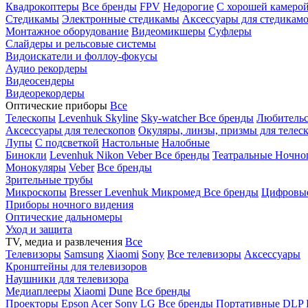
Квадрокоптеры
Все бренды
FPV
Недорогие
С хорошей камеро
Стедикамы
Электронные стедикамы
Аксессуары для стедикам
Монтажное оборудование
Видеомикшеры
Суфлеры
Слайдеры и рельсовые системы
Видоискатели и фоллоу-фокусы
Аудио рекордеры
Видеосендеры
Видеорекордеры
Оптические приборы
Все
Телескопы
Levenhuk Skyline
Sky-watcher
Все бренды
Любительс
Аксессуары для телескопов
Окуляры, линзы, призмы для телес
Лупы
С подсветкой
Настольные
Налобные
Бинокли
Levenhuk
Nikon
Veber
Все бренды
Театральные
Ночно
Монокуляры
Veber
Все бренды
Зрительные трубы
Микроскопы
Bresser
Levenhuk
Микромед
Все бренды
Цифровы
Приборы ночного видения
Оптические дальномеры
Уход и защита
TV, медиа и развлечения
Все
Телевизоры
Samsung
Xiaomi
Sony
Все телевизоры
Аксессуары
Кронштейны для телевизоров
Наушники для телевизора
Медиаплееры
Xiaomi
Dune
Все бренды
Проекторы
Epson
Acer
Sony
LG
Все бренды
Портативные
DLP