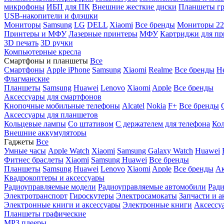
микрофоны
ИБП для ПК
Внешние жесткие диски
Планшеты гр
USB-накопители и флэшки
Мониторы
Samsung
LG
DELL
Xiaomi
Все бренды
Мониторы 22
Принтеры и МФУ
Лазерные принтеры
МФУ
Картриджи для пр
3D печать
3D ручки
Компьютерные кресла
Смартфоны и планшеты
Все
Смартфоны
Apple iPhone
Samsung
Xiaomi
Realme
Все бренды
Н
Флагманские
Планшеты
Samsung
Huawei
Lenovo
Xiaomi
Apple
Все бренды
Аксессуары для смартфонов
Кнопочные мобильные телефоны
Alcatel
Nokia
F+
Все бренды
Аксессуары для планшетов
Кольцевые лампы
Со штативом
C держателем для телефона
Кол
Внешние аккумуляторы
Гаджеты
Все
Умные часы
Apple Watch
Xiaomi
Samsung Galaxy Watch
Huawei
Фитнес браслеты
Xiaomi
Samsung
Huawei
Все бренды
Планшеты
Samsung
Huawei
Lenovo
Xiaomi
Apple
Все бренды
Ак
Квадрокоптеры и аксессуары
Радиоуправляемые модели
Радиоуправляемые автомобили
Ради
Электротранспорт
Гироскутеры
Электросамокаты
Запчасти и а
Электронные книги и аксессуары
Электронные книги
Аксессу
Планшеты графические
MP3 плееры