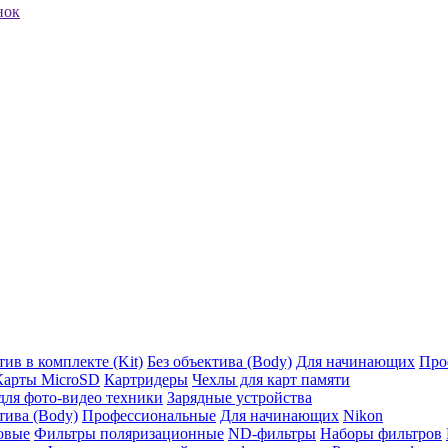
нок
ив в комплекте (Kit)
Без объектива (Body)
Для начинающих
Про
Карты MicroSD
Картридеры
Чехлы для карт памяти
ля фото-видео техники
Зарядные устройства
тива (Body)
Профессиональные
Для начинающих
Nikon
овые
Фильтры поляризационные
ND-фильтры
Наборы фильтров