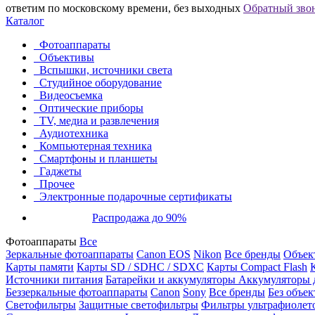
ответим по московскому времени, без выходных
Обратный зво
Каталог
Фотоаппараты
Объективы
Вспышки, источники света
Студийное оборудование
Видеосъемка
Оптические приборы
TV, медиа и развлечения
Аудиотехника
Компьютерная техника
Смартфоны и планшеты
Гаджеты
Прочее
Электронные подарочные сертификаты
Распродажа до 90%
Фотоаппараты
Все
Зеркальные фотоаппараты
Canon EOS
Nikon
Все бренды
Объект
Карты памяти
Карты SD / SDHC / SDXC
Карты Compact Flash
Источники питания
Батарейки и аккумуляторы
Аккумуляторы д
Беззеркальные фотоаппараты
Canon
Sony
Все бренды
Без объек
Светофильтры
Защитные светофильтры
Фильтры ультрафиолет