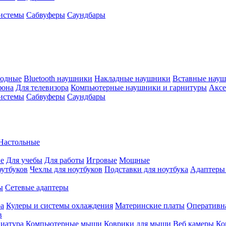
истемы
Сабвуферы
Саундбары
водные
Bluetooth наушники
Накладные наушники
Вставные нау
фона
Для телевизора
Компьютерные наушники и гарнитуры
Аксе
истемы
Сабвуферы
Саундбары
Настольные
е
Для учебы
Для работы
Игровые
Мощные
оутбуков
Чехлы для ноутбуков
Подставки для ноутбука
Адаптеры
ы
Сетевые адаптеры
ра
Кулеры и системы охлаждения
Материнские платы
Оперативн
в
иатура
Компьютерные мыши
Коврики для мыши
Веб камеры
Ко