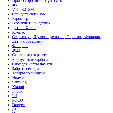
Процессор Unisoc Tiger T610
4G
VoLTE,GSM
Cтандарт связи Wi-Fi
Барометр
Геомагнитный датчик
Датчик Холла
Компас
Стереозвук, Шумоподавление, Гироскоп, Фонарик,
Датчик освещения
Фонарик
2023
Сканер под экраном
Корпус поликарбонат
Слот для карты памяти
Забрать сегодня
Товары со скидкой
Huawei
Samsung
Xiaomi
Infinix
Itel
POCO
Doogee
F+