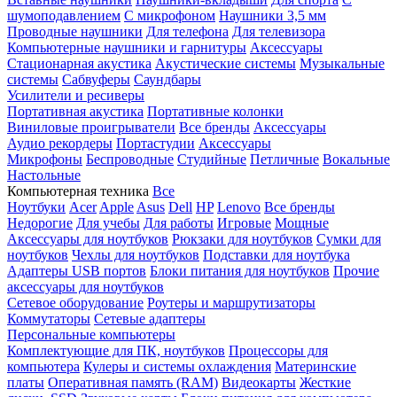
шумоподавлением
С микрофоном
Наушники 3,5 мм
Проводные наушники
Для телефона
Для телевизора
Компьютерные наушники и гарнитуры
Аксессуары
Стационарная акустика
Акустические системы
Музыкальные
системы
Сабвуферы
Саундбары
Усилители и ресиверы
Портативная акустика
Портативные колонки
Виниловые проигрыватели
Все бренды
Аксессуары
Аудио рекордеры
Портастудии
Аксессуары
Микрофоны
Беспроводные
Студийные
Петличные
Вокальные
Настольные
Компьютерная техника
Все
Ноутбуки
Acer
Apple
Asus
Dell
HP
Lenovo
Все бренды
Недорогие
Для учебы
Для работы
Игровые
Мощные
Аксессуары для ноутбуков
Рюкзаки для ноутбуков
Сумки для
ноутбуков
Чехлы для ноутбуков
Подставки для ноутбука
Адаптеры USB портов
Блоки питания для ноутбуков
Прочие
аксессуары для ноутбуков
Сетевое оборудование
Роутеры и маршрутизаторы
Коммутаторы
Сетевые адаптеры
Персональные компьютеры
Комплектующие для ПК, ноутбуков
Процессоры для
компьютера
Кулеры и системы охлаждения
Материнские
платы
Оперативная память (RAM)
Видеокарты
Жесткие