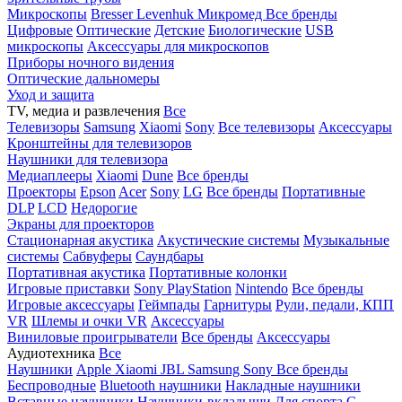
Микроскопы
Bresser
Levenhuk
Микромед
Все бренды
Цифровые
Оптические
Детские
Биологические
USB
микроскопы
Аксессуары для микроскопов
Приборы ночного видения
Оптические дальномеры
Уход и защита
TV, медиа и развлечения
Все
Телевизоры
Samsung
Xiaomi
Sony
Все телевизоры
Аксессуары
Кронштейны для телевизоров
Наушники для телевизора
Медиаплееры
Xiaomi
Dune
Все бренды
Проекторы
Epson
Acer
Sony
LG
Все бренды
Портативные
DLP
LCD
Недорогие
Экраны для проекторов
Стационарная акустика
Акустические системы
Музыкальные
системы
Сабвуферы
Саундбары
Портативная акустика
Портативные колонки
Игровые приставки
Sony PlayStation
Nintendo
Все бренды
Игровые аксессуары
Геймпады
Гарнитуры
Рули, педали, КПП
VR
Шлемы и очки VR
Аксессуары
Виниловые проигрыватели
Все бренды
Аксессуары
Аудиотехника
Все
Наушники
Apple
Xiaomi
JBL
Samsung
Sony
Все бренды
Беспроводные
Bluetooth наушники
Накладные наушники
Вставные наушники
Наушники-вкладыши
Для спорта
С