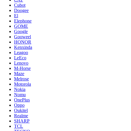
Cubot
Doogee
El
Elephone
GOME
Google
Gooweel
HONOR
Kenxinda
Leagoo
LeEco
Lenovo
M-Horse
Maze
Melrose
Motorola
Nokia
Nomu
OnePlus
Oppo
Oukitel
Realme
SHARP
TCL