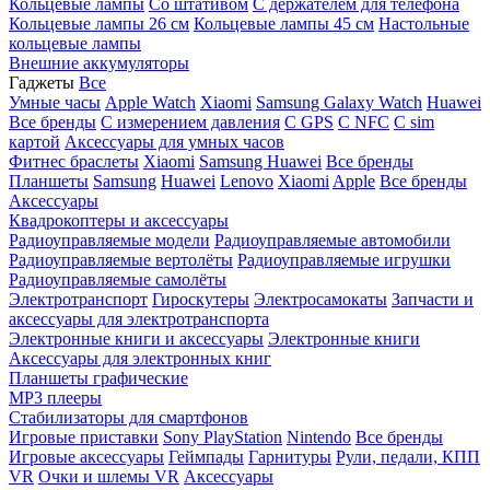
Кольцевые лампы
Со штативом
C держателем для телефона
Кольцевые лампы 26 см
Кольцевые лампы 45 см
Настольные
кольцевые лампы
Внешние аккумуляторы
Гаджеты
Все
Умные часы
Apple Watch
Xiaomi
Samsung Galaxy Watch
Huawei
Все бренды
C измерением давления
C GPS
C NFC
C sim
картой
Аксессуары для умных часов
Фитнес браслеты
Xiaomi
Samsung
Huawei
Все бренды
Планшеты
Samsung
Huawei
Lenovo
Xiaomi
Apple
Все бренды
Аксессуары
Квадрокоптеры и аксессуары
Радиоуправляемые модели
Радиоуправляемые автомобили
Радиоуправляемые вертолёты
Радиоуправляемые игрушки
Радиоуправляемые самолёты
Электротранспорт
Гироскутеры
Электросамокаты
Запчасти и
аксессуары для электротранспорта
Электронные книги и аксессуары
Электронные книги
Аксессуары для электронных книг
Планшеты графические
MP3 плееры
Стабилизаторы для смартфонов
Игровые приставки
Sony PlayStation
Nintendo
Все бренды
Игровые аксессуары
Геймпады
Гарнитуры
Рули, педали, КПП
VR
Очки и шлемы VR
Аксессуары