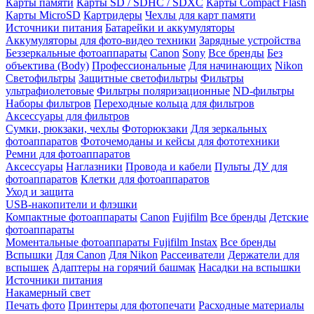
Карты памяти
Карты SD / SDHC / SDXC
Карты Compact Flash
Карты MicroSD
Картридеры
Чехлы для карт памяти
Источники питания
Батарейки и аккумуляторы
Аккумуляторы для фото-видео техники
Зарядные устройства
Беззеркальные фотоаппараты
Canon
Sony
Все бренды
Без
объектива (Body)
Профессиональные
Для начинающих
Nikon
Светофильтры
Защитные светофильтры
Фильтры
ультрафиолетовые
Фильтры поляризационные
ND-фильтры
Наборы фильтров
Переходные кольца для фильтров
Аксессуары для фильтров
Сумки, рюкзаки, чехлы
Фоторюкзаки
Для зеркальных
фотоаппаратов
Фоточемоданы и кейсы для фототехники
Ремни для фотоаппаратов
Аксессуары
Наглазники
Провода и кабели
Пульты ДУ для
фотоаппаратов
Клетки для фотоаппаратов
Уход и защита
USB-накопители и флэшки
Компактные фотоаппараты
Canon
Fujifilm
Все бренды
Детские
фотоаппараты
Моментальные фотоаппараты
Fujifilm Instax
Все бренды
Вспышки
Для Canon
Для Nikon
Рассеиватели
Держатели для
вспышек
Адаптеры на горячий башмак
Насадки на вспышки
Источники питания
Накамерный свет
Печать фото
Принтеры для фотопечати
Расходные материалы