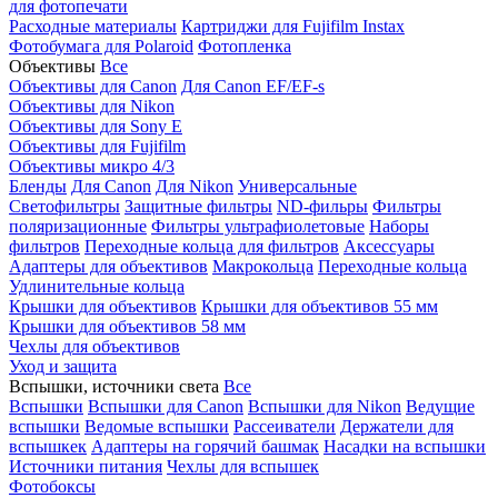
для фотопечати
Расходные материалы
Картриджи для Fujifilm Instax
Фотобумага для Polaroid
Фотопленка
Объективы
Все
Объективы для Canon
Для Canon EF/EF-s
Объективы для Nikon
Объективы для Sony E
Объективы для Fujifilm
Объективы микро 4/3
Бленды
Для Canon
Для Nikon
Универсальные
Светофильтры
Защитные фильтры
ND-фильры
Фильтры
поляризационные
Фильтры ультрафиолетовые
Наборы
фильтров
Переходные кольца для фильтров
Аксессуары
Адаптеры для объективов
Макрокольца
Переходные кольца
Удлинительные кольца
Крышки для объективов
Крышки для объективов 55 мм
Крышки для объективов 58 мм
Чехлы для объективов
Уход и защита
Вспышки, источники света
Все
Вспышки
Вспышки для Canon
Вспышки для Nikon
Ведущие
вспышки
Ведомые вспышки
Рассеиватели
Держатели для
вспышкек
Адаптеры на горячий башмак
Насадки на вспышки
Источники питания
Чехлы для вспышек
Фотобоксы