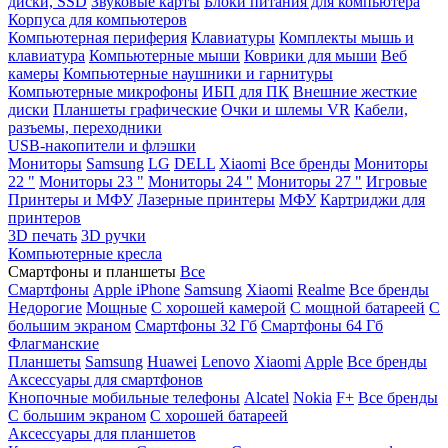
диски, SSD
Звуковые карты
Блоки питания для компьютера
Корпуса для компьютеров
Компьютерная периферия
Клавиатуры
Комплекты мышь и
клавиатура
Компьютерные мыши
Коврики для мыши
Веб
камеры
Компьютерные наушники и гарнитуры
Компьютерные микрофоны
ИБП для ПК
Внешние жесткие
диски
Планшеты графические
Очки и шлемы VR
Кабели,
разъемы, переходники
USB-накопители и флэшки
Мониторы
Samsung
LG
DELL
Xiaomi
Все бренды
Мониторы
22 "
Мониторы 23 "
Мониторы 24 "
Мониторы 27 "
Игровые
Принтеры и МФУ
Лазерные принтеры
МФУ
Картриджи для
принтеров
3D печать
3D ручки
Компьютерные кресла
Смартфоны и планшеты
Все
Смартфоны
Apple iPhone
Samsung
Xiaomi
Realme
Все бренды
Недорогие
Мощные
С хорошей камерой
С мощной батареей
С
большим экраном
Смартфоны 32 Гб
Смартфоны 64 Гб
Флагманские
Планшеты
Samsung
Huawei
Lenovo
Xiaomi
Apple
Все бренды
Аксессуары для смартфонов
Кнопочные мобильные телефоны
Alcatel
Nokia
F+
Все бренды
С большим экраном
С хорошей батареей
Аксессуары для планшетов