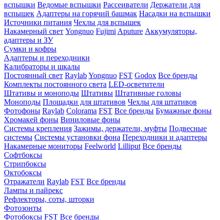
вспышки
Ведомые вспышки
Рассеиватели
Держатели для
вспышек
Адаптеры на горячий башмак
Насадки на вспышки
Источники питания
Чехлы для вспышек
Накамерный свет
Yongnuo
Fujimi
Aputure
Аккумуляторы,
адаптеры и ЗУ
Сумки и кофры
Адаптеры и переходники
Калибраторы и шкалы
Постоянный свет
Raylab
Yongnuo
FST
Godox
Все бренды
Комплекты постоянного света
LED-осветители
Штативы и моноподы
Штативы
Штативные головы
Моноподы
Площадки для штативов
Чехлы для штативов
Фотофоны
Raylab
Colorama
FST
Все бренды
Бумажные фоны
Хромакей фоны
Виниловые фоны
Системы крепления
Зажимы, держатели, муфты
Подвесные
системы
Системы установки фона
Переходники и адаптеры
Накамерные мониторы
Feelworld
Lilliput
Все бренды
Софтбоксы
Стрипбоксы
Октобоксы
Отражатели
Raylab
FST
Все бренды
Лампы и пайрекс
Рефлекторы, соты, шторки
Фотозонты
Фотобоксы
FST
Все бренды