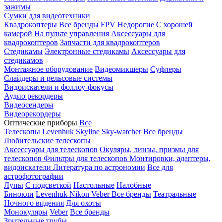
зажимы
Сумки для видеотехники
Квадрокоптеры
Все бренды
FPV
Недорогие
С хорошей
камерой
На пульте управления
Аксессуары для
квадрокоптеров
Запчасти для квадрокоптеров
Стедикамы
Электронные стедикамы
Аксессуары для
стедикамов
Монтажное оборудование
Видеомикшеры
Суфлеры
Слайдеры и рельсовые системы
Видоискатели и фоллоу-фокусы
Аудио рекордеры
Видеосендеры
Видеорекордеры
Оптические приборы
Все
Телескопы
Levenhuk Skyline
Sky-watcher
Все бренды
Любительские телескопы
Аксессуары для телескопов
Окуляры, линзы, призмы для
телескопов
Фильтры для телескопов
Монтировки, адаптеры,
видоискатели
Литература по астрономии
Все для
астрофотографии
Лупы
С подсветкой
Настольные
Налобные
Бинокли
Levenhuk
Nikon
Veber
Все бренды
Театральные
Ночного видения
Для охоты
Монокуляры
Veber
Все бренды
Зрительные трубы