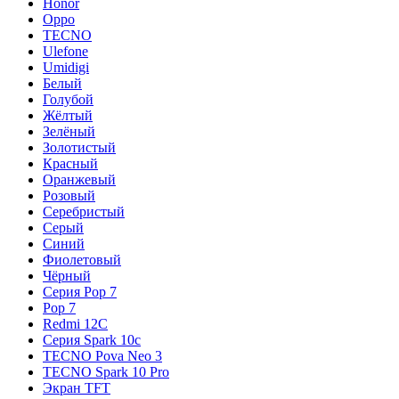
Honor
Oppo
TECNO
Ulefone
Umidigi
Белый
Голубой
Жёлтый
Зелёный
Золотистый
Красный
Оранжевый
Розовый
Серебристый
Серый
Синий
Фиолетовый
Чёрный
Серия Pop 7
Pop 7
Redmi 12C
Серия Spark 10c
TECNO Pova Neo 3
TECNO Spark 10 Pro
Экран TFT