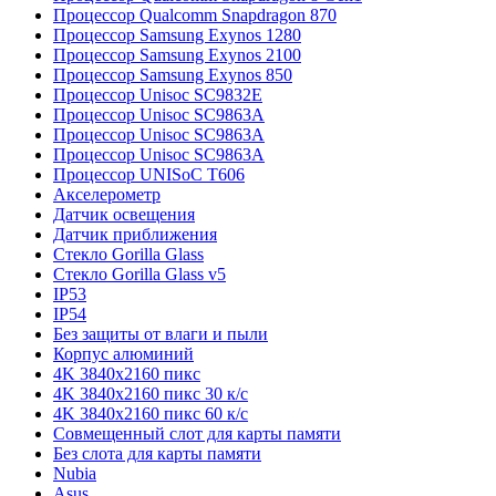
Процессор Qualcomm Snapdragon 870
Процессор Samsung Exynos 1280
Процессор Samsung Exynos 2100
Процессор Samsung Exynos 850
Процессор Unisoc SC9832E
Процессор Unisoc SC9863A
Процессор Unisoc SC9863A
Процессор Unisoc SC9863A
Процессор UNISoC T606
Акселерометр
Датчик освещения
Датчик приближения
Стекло Gorilla Glass
Стекло Gorilla Glass v5
IP53
IP54
Без защиты от влаги и пыли
Корпус алюминий
4K 3840x2160 пикс
4K 3840x2160 пикс 30 к/с
4K 3840x2160 пикс 60 к/с
Совмещенный слот для карты памяти
Без слота для карты памяти
Nubia
Asus