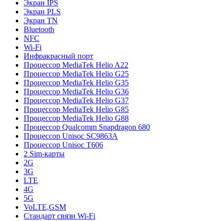
Экран IPS
Экран PLS
Экран TN
Bluetooth
NFC
Wi-Fi
Инфракрасный порт
Процессор MediaTek Helio A22
Процессор MediaTek Helio G25
Процессор MediaTek Helio G35
Процессор MediaTek Helio G36
Процессор MediaTek Helio G37
Процессор MediaTek Helio G85
Процессор MediaTek Helio G88
Процессор Qualcomm Snapdragon 680
Процессор Unisoc SC9863A
Процессор Unisoc T606
2 Sim-карты
2G
3G
LTE
4G
5G
VoLTE,GSM
Стандарт связи Wi-Fi