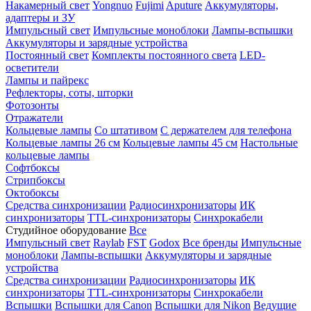
Накамерный свет
Yongnuo
Fujimi
Aputure
Аккумуляторы,
адаптеры и ЗУ
Импульсный свет
Импульсные моноблоки
Лампы-вспышки
Аккумуляторы и зарядные устройства
Постоянный свет
Комплекты постоянного света
LED-
осветители
Лампы и пайрекс
Рефлекторы, соты, шторки
Фотозонты
Отражатели
Кольцевые лампы
Со штативом
С держателем для телефона
Кольцевые лампы 26 см
Кольцевые лампы 45 см
Настольные
кольцевые лампы
Софтбоксы
Стрипбоксы
Октобоксы
Средства синхронизации
Радиосинхронизаторы
ИК
синхронизаторы
TTL-синхронизаторы
Синхрокабели
Студийное оборудование
Все
Импульсный свет
Raylab
FST
Godox
Все бренды
Импульсные
моноблоки
Лампы-вспышки
Аккумуляторы и зарядные
устройства
Средства синхронизации
Радиосинхронизаторы
ИК
синхронизаторы
TTL-синхронизаторы
Синхрокабели
Вспышки
Вспышки для Canon
Вспышки для Nikon
Ведущие