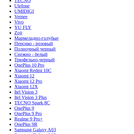
TECNO
Ulefone
UMIDIGI
Vernee
Vivo
YU FLY
Zoji
Мармеладно-голубые
Персико - розовый
Полночный черный
Снежно - белый
Трюфельно-черный
OnePlus 10 Pro
Xiaomi Redmi 10C
Xiaomi 12
Xiaomi 12 Pro
Xiaomi 12X
Itel Vision 3
Itel Vision 3 Plus
TECNO Spark 8C
OnePlus 9
OnePlus 9 Pro
Realme 9 Pro+
OnePlus 9R
Samsung Galaxy A03