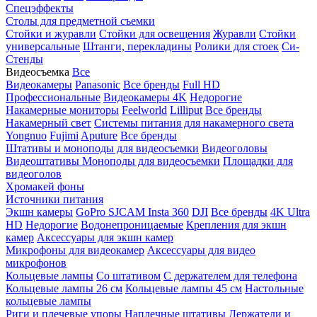
Спецэффекты
Столы для предметной съемки
Стойки и журавли
Стойки для освещения
Журавли
Стойки
универсальные
Штанги, перекладины
Ролики для стоек
Си-
Стенды
Видеосъемка
Все
Видеокамеры
Panasonic
Все бренды
Full HD
Профессиональные
Видеокамеры 4K
Недорогие
Накамерные мониторы
Feelworld
Lilliput
Все бренды
Накамерный свет
Системы питания для накамерного света
Yongnuo
Fujimi
Aputure
Все бренды
Штативы и моноподы для видеосъемки
Видеоголовы
Видеоштативы
Моноподы для видеосъемки
Площадки для
видеоголов
Хромакей фоны
Источники питания
Экшн камеры
GoPro
SJCAM
Insta 360
DJI
Все бренды
4K Ultra
HD
Недорогие
Водонепроницаемые
Крепления для экшн
камер
Аксессуары для экшн камер
Микрофоны для видеокамер
Аксессуары для видео
микрофонов
Кольцевые лампы
Со штативом
C держателем для телефона
Кольцевые лампы 26 см
Кольцевые лампы 45 см
Настольные
кольцевые лампы
Риги и плечевые упоры
Наплечные штативы
Держатели и