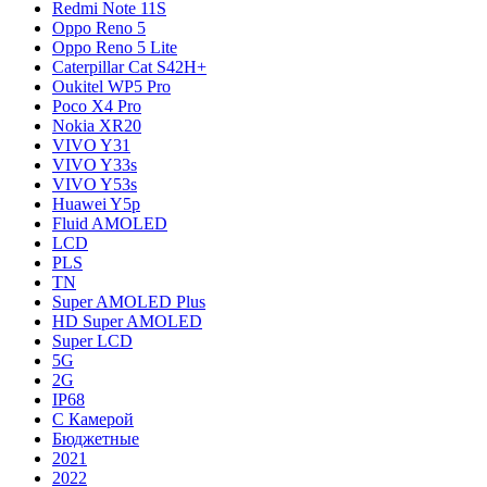
Redmi Note 11S
Oppo Reno 5
Oppo Reno 5 Lite
Caterpillar Cat S42H+
Oukitel WP5 Pro
Poco X4 Pro
Nokia XR20
VIVO Y31
VIVO Y33s
VIVO Y53s
Huawei Y5p
Fluid AMOLED
LCD
PLS
TN
Super AMOLED Plus
HD Super AMOLED
Super LCD
5G
2G
IP68
С Камерой
Бюджетные
2021
2022