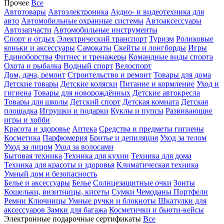
Прочее
Все
Автотовары
Автоэлектроника
Аудио- и видеотехника для
авто
Автомобильные охранные системы
Автоаксессуары
Автозапчасти
Автомобильные инструменты
Спорт и отдых
Электрический транспорт
Туризм
Роликовые
коньки и аксессуары
Самокаты
Скейты и лонгборды
Игры
Единоборства
Фитнес и тренажеры
Командные виды спорта
Охота и рыбалка
Водный спорт
Велоспорт
Дом, дача, ремонт
Строительство и ремонт
Товары для дома
Детские товары
Детские коляски
Питание и кормление
Уход и
гигиена
Товары для новорождённых
Детские автокресла
Товары для школы
Детский спорт
Детская комната
Детская
площадка
Игрушки и подарки
Куклы и пупсы
Развивающие
игры и хобби
Красота и здоровье
Аптека
Средства и предметы гигиены
Косметика
Парфюмерия
Бритье и депиляция
Уход за телом
Уход за лицом
Уход за волосами
Бытовая техника
Техника для кухни
Техника для дома
Техника для красоты и здоровья
Климатическая техника
Умный дом и безопасность
Белье и аксессуары
Белье
Солнцезащитные очки
Зонты
Кошельки, визитницы, кисеты
Сумки
Чемоданы
Портфели
Ремни
Ключницы
Умные ручки и блокноты
Шкатулки для
аксессуаров
Замки для багажа
Косметички и бьюти-кейсы
Электронные подарочные сертификаты
Все