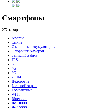
Смартфоны
272 товара
Android
Синие
С мощным аккумулятором
С хорошей камерой
Samsung Galaxy
IOS
NFC
4G
3G
2 SIM
Недорогие
Большой экран
Компактные
Wi-Fi
Bluetooth
До 10000
До 15000