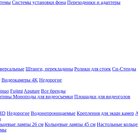
стемы
Системы установки фона
Переходники и адаптеры
версальные
Штанги, перекладины
Ролики для стоек
Си-Стенды
е
Видеокамеры 4K
Недорогие
gnuo
Fujimi
Aputure
Все бренды
ативы
Моноподы для видеосъемки
Площадки для видеоголов
 HD
Недорогие
Водонепроницаемые
Крепления для экшн камер
А
в
ьцевые лампы 26 см
Кольцевые лампы 45 см
Настольные кольц
имы