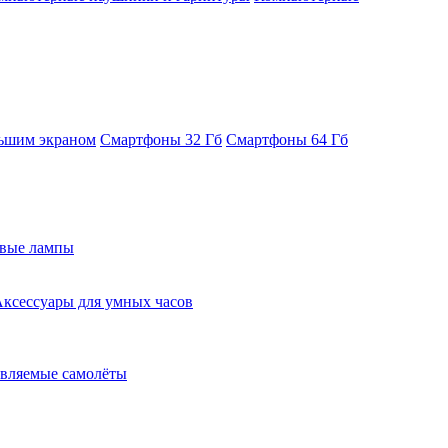
ьшим экраном
Смартфоны 32 Гб
Смартфоны 64 Гб
евые лампы
ксессуары для умных часов
вляемые самолёты