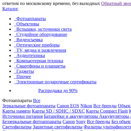
ответим по московскому времени, без выходных
Обратный зво
Каталог
Фотоаппараты
Объективы
Вспышки, источники света
Студийное оборудование
Видеосъемка
Оптические приборы
TV, медиа и развлечения
Аудиотехника
Компьютерная техника
Смартфоны и планшеты
Гаджеты
Прочее
Электронные подарочные сертификаты
Распродажа до 90%
Фотоаппараты
Все
Зеркальные фотоаппараты
Canon EOS
Nikon
Все бренды
Объект
Карты памяти
Карты SD / SDHC / SDXC
Карты Compact Flash
Источники питания
Батарейки и аккумуляторы
Аккумуляторы д
Беззеркальные фотоаппараты
Canon
Sony
Все бренды
Без объек
Светофильтры
Защитные светофильтры
Фильтры ультрафиолет