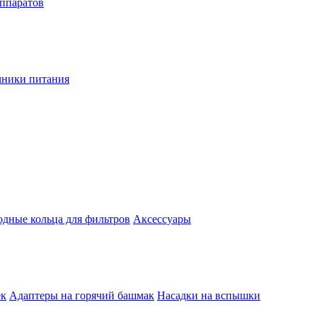
аппаратов
чники питания
одные кольца для фильтров
Аксессуары
ек
Адаптеры на горячий башмак
Насадки на вспышки