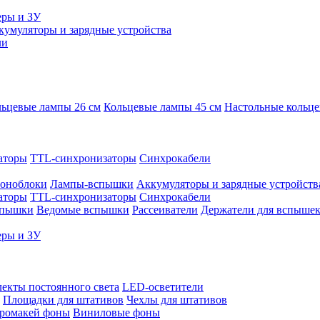
еры и ЗУ
кумуляторы и зарядные устройства
ли
ьцевые лампы 26 см
Кольцевые лампы 45 см
Настольные кольц
аторы
TTL-синхронизаторы
Синхрокабели
оноблоки
Лампы-вспышки
Аккумуляторы и зарядные устройств
аторы
TTL-синхронизаторы
Синхрокабели
спышки
Ведомые вспышки
Рассеиватели
Держатели для вспыше
еры и ЗУ
екты постоянного света
LED-осветители
Площадки для штативов
Чехлы для штативов
ромакей фоны
Виниловые фоны