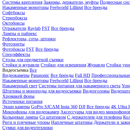
Системы крепления
Зажимы, держатели, муфты
Подвесные си
Накамерные мониторы
Feelworld
Lilliput
Все бренды
Софтбоксы
Стрипбоксы
Октобоксы
Отражатели
Raylab
FST
Все бренды
Лампы и пайрекс
Рефлекторы, соты, шторки
Фотозонты
Фотобоксы
FST
Все бренды
Спецэффекты
Столы для предметной съемки
Стойки и журавли
Стойки для освещения
Журавли
Стойки уни
Видеосъемка
Все
Видеокамеры
Panasonic
Все бренды
Full HD
Профессиональны
Накамерные мониторы
Feelworld
Lilliput
Все бренды
Накамерный свет
Системы питания для накамерного света
Yon
Штативы и моноподы для видеосъемки
Видеоголовы
Видеошт
Хромакей фоны
Источники питания
Экшн камеры
GoPro
SJCAM
Insta 360
DJI
Все бренды
4K Ultra
Микрофоны для видеокамер
Аксессуары для видео микрофоно
Кольцевые лампы
Со штативом
C держателем для телефона
Кол
Риги и плечевые упоры
Наплечные штативы
Держатели и заж
Сумки для видеотехники