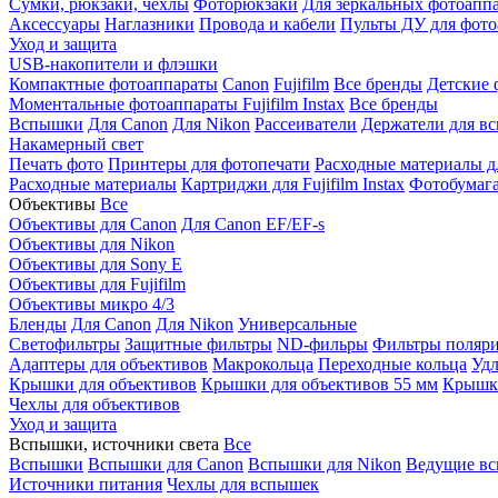
Сумки, рюкзаки, чехлы
Фоторюкзаки
Для зеркальных фотоапп
Аксессуары
Наглазники
Провода и кабели
Пульты ДУ для фото
Уход и защита
USB-накопители и флэшки
Компактные фотоаппараты
Canon
Fujifilm
Все бренды
Детские 
Моментальные фотоаппараты
Fujifilm Instax
Все бренды
Вспышки
Для Canon
Для Nikon
Рассеиватели
Держатели для в
Накамерный свет
Печать фото
Принтеры для фотопечати
Расходные материалы д
Расходные материалы
Картриджи для Fujifilm Instax
Фотобумага 
Объективы
Все
Объективы для Canon
Для Canon EF/EF-s
Объективы для Nikon
Объективы для Sony E
Объективы для Fujifilm
Объективы микро 4/3
Бленды
Для Canon
Для Nikon
Универсальные
Светофильтры
Защитные фильтры
ND-фильры
Фильтры поляр
Адаптеры для объективов
Макрокольца
Переходные кольца
Удл
Крышки для объективов
Крышки для объективов 55 мм
Крышки
Чехлы для объективов
Уход и защита
Вспышки, источники света
Все
Вспышки
Вспышки для Canon
Вспышки для Nikon
Ведущие в
Источники питания
Чехлы для вспышек