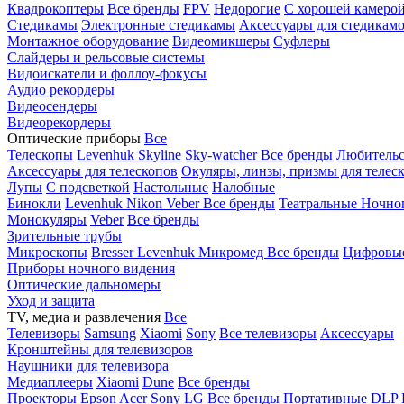
Квадрокоптеры
Все бренды
FPV
Недорогие
С хорошей камеро
Стедикамы
Электронные стедикамы
Аксессуары для стедикам
Монтажное оборудование
Видеомикшеры
Суфлеры
Слайдеры и рельсовые системы
Видоискатели и фоллоу-фокусы
Аудио рекордеры
Видеосендеры
Видеорекордеры
Оптические приборы
Все
Телескопы
Levenhuk Skyline
Sky-watcher
Все бренды
Любительс
Аксессуары для телескопов
Окуляры, линзы, призмы для телес
Лупы
С подсветкой
Настольные
Налобные
Бинокли
Levenhuk
Nikon
Veber
Все бренды
Театральные
Ночно
Монокуляры
Veber
Все бренды
Зрительные трубы
Микроскопы
Bresser
Levenhuk
Микромед
Все бренды
Цифровы
Приборы ночного видения
Оптические дальномеры
Уход и защита
TV, медиа и развлечения
Все
Телевизоры
Samsung
Xiaomi
Sony
Все телевизоры
Аксессуары
Кронштейны для телевизоров
Наушники для телевизора
Медиаплееры
Xiaomi
Dune
Все бренды
Проекторы
Epson
Acer
Sony
LG
Все бренды
Портативные
DLP