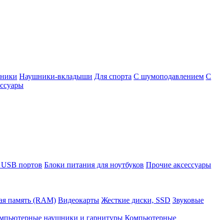
шники
Наушники-вкладыши
Для спорта
С шумоподавлением
С
ссуары
 USB портов
Блоки питания для ноутбуков
Прочие аксессуары
ая память (RAM)
Видеокарты
Жесткие диски, SSD
Звуковые
мпьютерные наушники и гарнитуры
Компьютерные