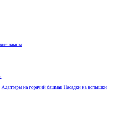
евые лампы
а
к
Адаптеры на горячий башмак
Насадки на вспышки