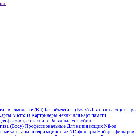
нок
ив в комплекте (Kit)
Без объектива (Body)
Для начинающих
Про
Карты MicroSD
Картридеры
Чехлы для карт памяти
ля фото-видео техники
Зарядные устройства
тива (Body)
Профессиональные
Для начинающих
Nikon
овые
Фильтры поляризационные
ND-фильтры
Наборы фильтров