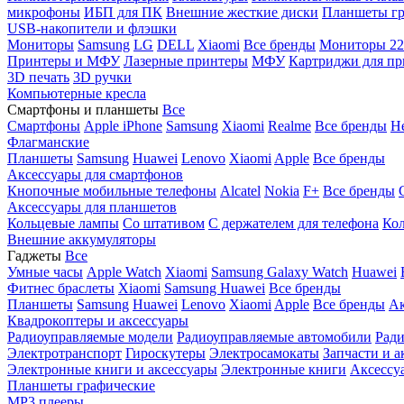
микрофоны
ИБП для ПК
Внешние жесткие диски
Планшеты гр
USB-накопители и флэшки
Мониторы
Samsung
LG
DELL
Xiaomi
Все бренды
Мониторы 22
Принтеры и МФУ
Лазерные принтеры
МФУ
Картриджи для пр
3D печать
3D ручки
Компьютерные кресла
Смартфоны и планшеты
Все
Смартфоны
Apple iPhone
Samsung
Xiaomi
Realme
Все бренды
Н
Флагманские
Планшеты
Samsung
Huawei
Lenovo
Xiaomi
Apple
Все бренды
Аксессуары для смартфонов
Кнопочные мобильные телефоны
Alcatel
Nokia
F+
Все бренды
Аксессуары для планшетов
Кольцевые лампы
Со штативом
C держателем для телефона
Кол
Внешние аккумуляторы
Гаджеты
Все
Умные часы
Apple Watch
Xiaomi
Samsung Galaxy Watch
Huawei
Фитнес браслеты
Xiaomi
Samsung
Huawei
Все бренды
Планшеты
Samsung
Huawei
Lenovo
Xiaomi
Apple
Все бренды
Ак
Квадрокоптеры и аксессуары
Радиоуправляемые модели
Радиоуправляемые автомобили
Ради
Электротранспорт
Гироскутеры
Электросамокаты
Запчасти и а
Электронные книги и аксессуары
Электронные книги
Аксессу
Планшеты графические
MP3 плееры