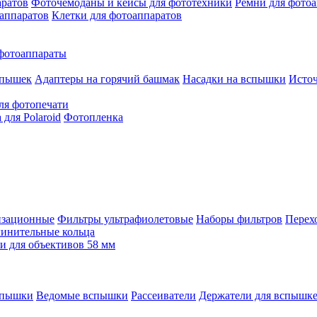
аратов
Фоточемоданы и кейсы для фототехники
Ремни для фото
аппаратов
Клетки для фотоаппаратов
фотоаппараты
спышек
Адаптеры на горячий башмак
Насадки на вспышки
Исто
ля фотопечати
для Polaroid
Фотопленка
изационные
Фильтры ультрафиолетовые
Наборы фильтров
Перех
инительные кольца
 для объективов 58 мм
спышки
Ведомые вспышки
Рассеиватели
Держатели для вспышк