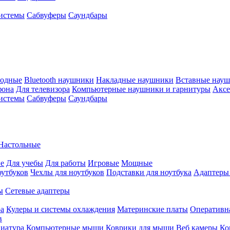
истемы
Сабвуферы
Саундбары
водные
Bluetooth наушники
Накладные наушники
Вставные нау
фона
Для телевизора
Компьютерные наушники и гарнитуры
Аксе
истемы
Сабвуферы
Саундбары
Настольные
е
Для учебы
Для работы
Игровые
Мощные
оутбуков
Чехлы для ноутбуков
Подставки для ноутбука
Адаптеры
ы
Сетевые адаптеры
ра
Кулеры и системы охлаждения
Материнские платы
Оперативн
в
иатура
Компьютерные мыши
Коврики для мыши
Веб камеры
Ко