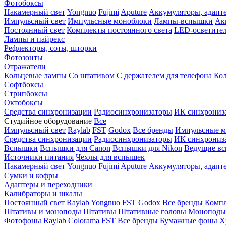
Фотобоксы
Накамерный свет
Yongnuo
Fujimi
Aputure
Аккумуляторы, адапт
Импульсный свет
Импульсные моноблоки
Лампы-вспышки
Ак
Постоянный свет
Комплекты постоянного света
LED-осветите
Лампы и пайрекс
Рефлекторы, соты, шторки
Фотозонты
Отражатели
Кольцевые лампы
Со штативом
С держателем для телефона
Кол
Софтбоксы
Стрипбоксы
Октобоксы
Средства синхронизации
Радиосинхронизаторы
ИК синхрониз
Студийное оборудование
Все
Импульсный свет
Raylab
FST
Godox
Все бренды
Импульсные м
Средства синхронизации
Радиосинхронизаторы
ИК синхрониз
Вспышки
Вспышки для Canon
Вспышки для Nikon
Ведущие в
Источники питания
Чехлы для вспышек
Накамерный свет
Yongnuo
Fujimi
Aputure
Аккумуляторы, адапт
Сумки и кофры
Адаптеры и переходники
Калибраторы и шкалы
Постоянный свет
Raylab
Yongnuo
FST
Godox
Все бренды
Компл
Штативы и моноподы
Штативы
Штативные головы
Моноподы
Фотофоны
Raylab
Colorama
FST
Все бренды
Бумажные фоны
Х