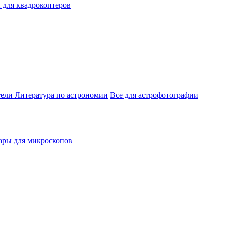
 для квадрокоптеров
тели
Литература по астрономии
Все для астрофотографии
ары для микроскопов