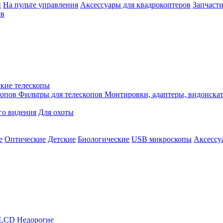
й
На пульте управления
Аксессуары для квадрокоптеров
Запчасти
ов
кие телескопы
копов
Фильтры для телескопов
Монтировки, адаптеры, видоиска
го видения
Для охоты
е
Оптические
Детские
Биологические
USB микроскопы
Аксессу
LCD
Недорогие