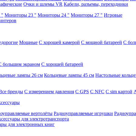
афические
Очки и шлемы VR
Кабели, разъемы, переходники
 "
Мониторы 23 "
Мониторы 24 "
Мониторы 27 "
Игровые
интеров
едорогие
Мощные
С хорошей камерой
С мощной батареей
С бол
С большим экраном
С хорошей батареей
ьцевые лампы 26 см
Кольцевые лампы 45 см
Настольные кольц
Все бренды
C измерением давления
C GPS
C NFC
C sim картой
А
сессуары
оуправляемые вертолёты
Радиоуправляемые игрушки
Радиоупра
ксессуары для электротранспорта
ары для электронных книг