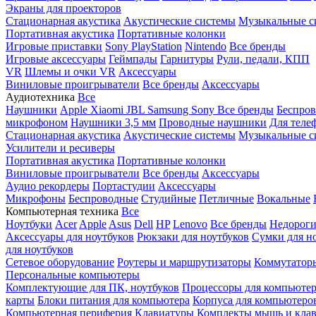
Экраны для проекторов
Стационарная акустика
Акустические системы
Музыкальные с
Портативная акустика
Портативные колонки
Игровые приставки
Sony PlayStation
Nintendo
Все бренды
Игровые аксессуары
Геймпады
Гарнитуры
Рули, педали, КПП
VR
Шлемы и очки VR
Аксессуары
Виниловые проигрыватели
Все бренды
Аксессуары
Аудиотехника
Все
Наушники
Apple
Xiaomi
JBL
Samsung
Sony
Все бренды
Беспро
микрофоном
Наушники 3,5 мм
Проводные наушники
Для теле
Стационарная акустика
Акустические системы
Музыкальные с
Усилители и ресиверы
Портативная акустика
Портативные колонки
Виниловые проигрыватели
Все бренды
Аксессуары
Аудио рекордеры
Портастудии
Аксессуары
Микрофоны
Беспроводные
Студийные
Петличные
Вокальные
Компьютерная техника
Все
Ноутбуки
Acer
Apple
Asus
Dell
HP
Lenovo
Все бренды
Недороги
Аксессуары для ноутбуков
Рюкзаки для ноутбуков
Сумки для н
для ноутбуков
Сетевое оборудование
Роутеры и маршрутизаторы
Коммутатор
Персональные компьютеры
Комплектующие для ПК, ноутбуков
Процессоры для компьюте
карты
Блоки питания для компьютера
Корпуса для компьютеро
Компьютерная периферия
Клавиатуры
Комплекты мышь и клав