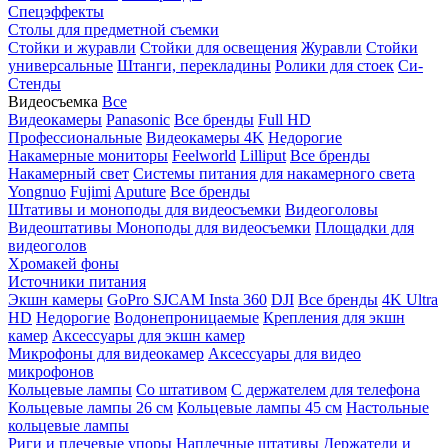
Спецэффекты
Столы для предметной съемки
Стойки и журавли
Стойки для освещения
Журавли
Стойки
универсальные
Штанги, перекладины
Ролики для стоек
Си-
Стенды
Видеосъемка
Все
Видеокамеры
Panasonic
Все бренды
Full HD
Профессиональные
Видеокамеры 4K
Недорогие
Накамерные мониторы
Feelworld
Lilliput
Все бренды
Накамерный свет
Системы питания для накамерного света
Yongnuo
Fujimi
Aputure
Все бренды
Штативы и моноподы для видеосъемки
Видеоголовы
Видеоштативы
Моноподы для видеосъемки
Площадки для
видеоголов
Хромакей фоны
Источники питания
Экшн камеры
GoPro
SJCAM
Insta 360
DJI
Все бренды
4K Ultra
HD
Недорогие
Водонепроницаемые
Крепления для экшн
камер
Аксессуары для экшн камер
Микрофоны для видеокамер
Аксессуары для видео
микрофонов
Кольцевые лампы
Со штативом
C держателем для телефона
Кольцевые лампы 26 см
Кольцевые лампы 45 см
Настольные
кольцевые лампы
Риги и плечевые упоры
Наплечные штативы
Держатели и