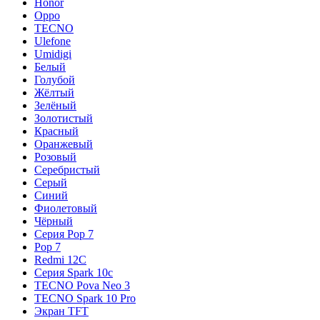
Honor
Oppo
TECNO
Ulefone
Umidigi
Белый
Голубой
Жёлтый
Зелёный
Золотистый
Красный
Оранжевый
Розовый
Серебристый
Серый
Синий
Фиолетовый
Чёрный
Серия Pop 7
Pop 7
Redmi 12C
Серия Spark 10c
TECNO Pova Neo 3
TECNO Spark 10 Pro
Экран TFT