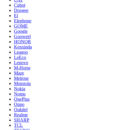
Cubot
Doogee
El
Elephone
GOME
Google
Gooweel
HONOR
Kenxinda
Leagoo
LeEco
Lenovo
M-Horse
Maze
Melrose
Motorola
Nokia
Nomu
OnePlus
Oppo
Oukitel
Realme
SHARP
TCL