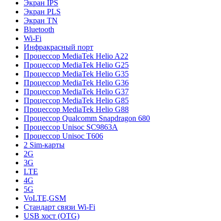
Экран IPS
Экран PLS
Экран TN
Bluetooth
Wi-Fi
Инфракрасный порт
Процессор MediaTek Helio A22
Процессор MediaTek Helio G25
Процессор MediaTek Helio G35
Процессор MediaTek Helio G36
Процессор MediaTek Helio G37
Процессор MediaTek Helio G85
Процессор MediaTek Helio G88
Процессор Qualcomm Snapdragon 680
Процессор Unisoc SC9863A
Процессор Unisoc T606
2 Sim-карты
2G
3G
LTE
4G
5G
VoLTE,GSM
Стандарт связи Wi-Fi
USB хост (OTG)