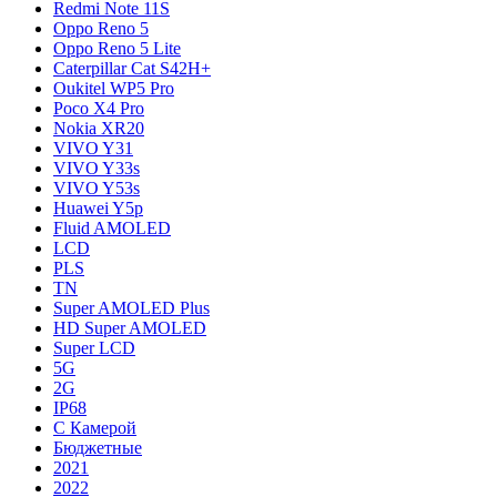
Redmi Note 11S
Oppo Reno 5
Oppo Reno 5 Lite
Caterpillar Cat S42H+
Oukitel WP5 Pro
Poco X4 Pro
Nokia XR20
VIVO Y31
VIVO Y33s
VIVO Y53s
Huawei Y5p
Fluid AMOLED
LCD
PLS
TN
Super AMOLED Plus
HD Super AMOLED
Super LCD
5G
2G
IP68
С Камерой
Бюджетные
2021
2022