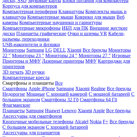
диски, SSD
Звуковые карты
Блоки питания для компьютера
Корпуса для компьютеров
Компьютерная периферия
Клавиатуры
Комплекты мышь и
клавиатура
Компьютерные мыши
Коврики для мыши
Веб
камеры
Компьютерные наушники и гарнитуры
Компьютерные микрофоны
ИБП для ПК
Внешние жесткие
диски
Планшеты графические
Очки и шлемы VR
Кабели,
разъемы, переходники
USB-накопители и флэшки
Мониторы
Samsung
LG
DELL
Xiaomi
Все бренды
Мониторы
22 "
Мониторы 23 "
Мониторы 24 "
Мониторы 27 "
Игровые
Принтеры и МФУ
Лазерные принтеры
МФУ
Картриджи для
принтеров
3D печать
3D ручки
Компьютерные кресла
Смартфоны и планшеты
Все
Смартфоны
Apple iPhone
Samsung
Xiaomi
Realme
Все бренды
Недорогие
Мощные
С хорошей камерой
С мощной батареей
С
большим экраном
Смартфоны 32 Гб
Смартфоны 64 Гб
Флагманские
Планшеты
Samsung
Huawei
Lenovo
Xiaomi
Apple
Все бренды
Аксессуары для смартфонов
Кнопочные мобильные телефоны
Alcatel
Nokia
F+
Все бренды
С большим экраном
С хорошей батареей
Аксессуары для планшетов