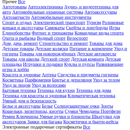
Прочее
Все
Автотовары
Автоэлектроника
Аудио- и видеотехника для
авто
Автомобильные охранные системы
Автоаксессуары
Автозапчасти
Автомобильные инструменты
Спорт и отдых
Электрический транспорт
Туризм
Роликовые
коньки и аксессуары
Самокаты
Скейты и лонгборды
Игры
Единоборства
Фитнес и тренажеры
Командные виды спорта
Охота и рыбалка
Водный спорт
Велоспорт
Дом, дача, ремонт
Строительство и ремонт
Товары для дома
Детские товары
Детские коляски
Питание и кормление
Уход и
гигиена
Товары для новорождённых
Детские автокресла
Товары для школы
Детский спорт
Детская комната
Детская
площадка
Игрушки и подарки
Куклы и пупсы
Развивающие
игры и хобби
Красота и здоровье
Аптека
Средства и предметы гигиены
Косметика
Парфюмерия
Бритье и депиляция
Уход за телом
Уход за лицом
Уход за волосами
Бытовая техника
Техника для кухни
Техника для дома
Техника для красоты и здоровья
Климатическая техника
Умный дом и безопасность
Белье и аксессуары
Белье
Солнцезащитные очки
Зонты
Кошельки, визитницы, кисеты
Сумки
Чемоданы
Портфели
Ремни
Ключницы
Умные ручки и блокноты
Шкатулки для
аксессуаров
Замки для багажа
Косметички и бьюти-кейсы
Электронные подарочные сертификаты
Все