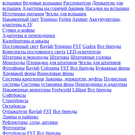
вспышки
Ведомые вспышки
Рассеиватели
Держатели для
вспышек
Адаптеры на горячий башмак
Насадки на вспышки
Источники питания
Чехлы для вспышек
Накамерный свет
Yongnuo
Fujimi
Aputure
Аккумуляторы,
адаптеры и ЗУ
Сумки и кофры
Адаптеры и переходники
Калибраторы и шкалы
Постоянный свет
Raylab
Yongnuo
FST
Godox
Все бренды
Комплекты постоянного света
LED-осветители
Штативы и моноподы
Штативы
Штативные головы
Моноподы
Площадки для штативов
Чехлы для штативов
Фотофоны
Raylab
Colorama
FST
Все бренды
Бумажные фоны
Хромакей фоны
Виниловые фоны
Системы крепления
Зажимы, держатели, муфты
Подвесные
системы
Системы установки фона
Переходники и адаптеры
Накамерные мониторы
Feelworld
Lilliput
Все бренды
Софтбоксы
Стрипбоксы
Октобоксы
Отражатели
Raylab
FST
Все бренды
Лампы и пайрекс
Рефлекторы, соты, шторки
Фотозонты
Фотобоксы
FST
Все бренды