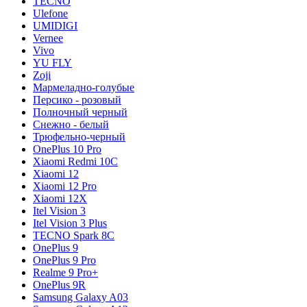
TECNO
Ulefone
UMIDIGI
Vernee
Vivo
YU FLY
Zoji
Мармеладно-голубые
Персико - розовый
Полночный черный
Снежно - белый
Трюфельно-черный
OnePlus 10 Pro
Xiaomi Redmi 10C
Xiaomi 12
Xiaomi 12 Pro
Xiaomi 12X
Itel Vision 3
Itel Vision 3 Plus
TECNO Spark 8C
OnePlus 9
OnePlus 9 Pro
Realme 9 Pro+
OnePlus 9R
Samsung Galaxy A03