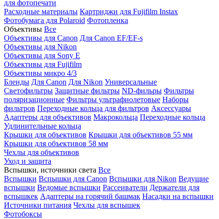
для фотопечати
Расходные материалы
Картриджи для Fujifilm Instax
Фотобумага для Polaroid
Фотопленка
Объективы
Все
Объективы для Canon
Для Canon EF/EF-s
Объективы для Nikon
Объективы для Sony E
Объективы для Fujifilm
Объективы микро 4/3
Бленды
Для Canon
Для Nikon
Универсальные
Светофильтры
Защитные фильтры
ND-фильры
Фильтры
поляризационные
Фильтры ультрафиолетовые
Наборы
фильтров
Переходные кольца для фильтров
Аксессуары
Адаптеры для объективов
Макрокольца
Переходные кольца
Удлинительные кольца
Крышки для объективов
Крышки для объективов 55 мм
Крышки для объективов 58 мм
Чехлы для объективов
Уход и защита
Вспышки, источники света
Все
Вспышки
Вспышки для Canon
Вспышки для Nikon
Ведущие
вспышки
Ведомые вспышки
Рассеиватели
Держатели для
вспышкек
Адаптеры на горячий башмак
Насадки на вспышки
Источники питания
Чехлы для вспышек
Фотобоксы