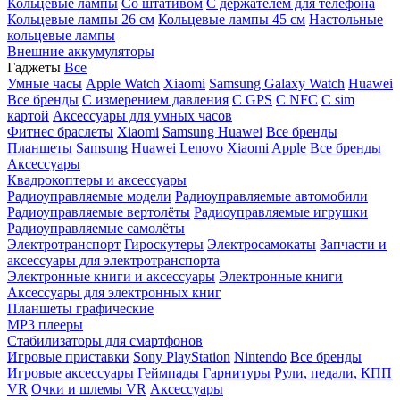
Кольцевые лампы
Со штативом
C держателем для телефона
Кольцевые лампы 26 см
Кольцевые лампы 45 см
Настольные
кольцевые лампы
Внешние аккумуляторы
Гаджеты
Все
Умные часы
Apple Watch
Xiaomi
Samsung Galaxy Watch
Huawei
Все бренды
C измерением давления
C GPS
C NFC
C sim
картой
Аксессуары для умных часов
Фитнес браслеты
Xiaomi
Samsung
Huawei
Все бренды
Планшеты
Samsung
Huawei
Lenovo
Xiaomi
Apple
Все бренды
Аксессуары
Квадрокоптеры и аксессуары
Радиоуправляемые модели
Радиоуправляемые автомобили
Радиоуправляемые вертолёты
Радиоуправляемые игрушки
Радиоуправляемые самолёты
Электротранспорт
Гироскутеры
Электросамокаты
Запчасти и
аксессуары для электротранспорта
Электронные книги и аксессуары
Электронные книги
Аксессуары для электронных книг
Планшеты графические
MP3 плееры
Стабилизаторы для смартфонов
Игровые приставки
Sony PlayStation
Nintendo
Все бренды
Игровые аксессуары
Геймпады
Гарнитуры
Рули, педали, КПП
VR
Очки и шлемы VR
Аксессуары