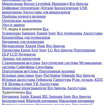
Микроскопы
Bresser
Levenhuk
Микромед
Все бренды
Цифровые
Оптические
Детские
Биологические
USB
микроскопы
Аксессуары для микроскопов
Приборы ночного видения
Оптические дальномеры
Уход и защита
TV, медиа и развлечения
Все
Телевизоры
Samsung
Xiaomi
Sony
Все телевизоры
Аксессуары
Кронштейны для телевизоров
Наушники для телевизора
Медиаплееры
Xiaomi
Dune
Все бренды
Проекторы
Epson
Acer
Sony
LG
Все бренды
Портативные
DLP
LCD
Недорогие
Экраны для проекторов
Стационарная акустика
Акустические системы
Музыкальные
системы
Сабвуферы
Саундбары
Портативная акустика
Портативные колонки
Игровые приставки
Sony PlayStation
Nintendo
Все бренды
Игровые аксессуары
Геймпады
Гарнитуры
Рули, педали, КПП
VR
Шлемы и очки VR
Аксессуары
Виниловые проигрыватели
Все бренды
Аксессуары
Аудиотехника
Все
Наушники
Apple
Xiaomi
JBL
Samsung
Sony
Все бренды
Беспроводные
Bluetooth наушники
Накладные наушники
Вставные наушники
Наушники-вкладыши
Для спорта
С