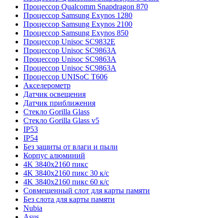
Процессор Qualcomm Snapdragon 870
Процессор Samsung Exynos 1280
Процессор Samsung Exynos 2100
Процессор Samsung Exynos 850
Процессор Unisoc SC9832E
Процессор Unisoc SC9863A
Процессор Unisoc SC9863A
Процессор Unisoc SC9863A
Процессор UNISoC T606
Акселерометр
Датчик освещения
Датчик приближения
Стекло Gorilla Glass
Стекло Gorilla Glass v5
IP53
IP54
Без защиты от влаги и пыли
Корпус алюминий
4K 3840x2160 пикс
4K 3840x2160 пикс 30 к/с
4K 3840x2160 пикс 60 к/с
Совмещенный слот для карты памяти
Без слота для карты памяти
Nubia
Asus