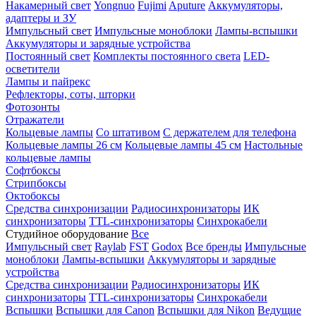
Накамерный свет
Yongnuo
Fujimi
Aputure
Аккумуляторы,
адаптеры и ЗУ
Импульсный свет
Импульсные моноблоки
Лампы-вспышки
Аккумуляторы и зарядные устройства
Постоянный свет
Комплекты постоянного света
LED-
осветители
Лампы и пайрекс
Рефлекторы, соты, шторки
Фотозонты
Отражатели
Кольцевые лампы
Со штативом
С держателем для телефона
Кольцевые лампы 26 см
Кольцевые лампы 45 см
Настольные
кольцевые лампы
Софтбоксы
Стрипбоксы
Октобоксы
Средства синхронизации
Радиосинхронизаторы
ИК
синхронизаторы
TTL-синхронизаторы
Синхрокабели
Студийное оборудование
Все
Импульсный свет
Raylab
FST
Godox
Все бренды
Импульсные
моноблоки
Лампы-вспышки
Аккумуляторы и зарядные
устройства
Средства синхронизации
Радиосинхронизаторы
ИК
синхронизаторы
TTL-синхронизаторы
Синхрокабели
Вспышки
Вспышки для Canon
Вспышки для Nikon
Ведущие