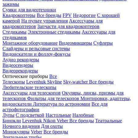
зажимы
Сумки для видеотехники
Квадрокоптеры
Все бренды
FPV
Недорогие
С хорошей
камерой
На пульте управления
Аксессуары для
квадрокоптеров
Запчасти для квадрокоптеров
Стедикамы
Электронные стедикамы
Аксессуары для
стедикамов
Монтажное оборудование
Видеомикшеры
Суфлеры
Слайдеры и рельсовые системы
Видоискатели и фоллоу-фокусы
Аудио рекордеры
Видеосендеры
Видеорекордеры
Оптические приборы
Все
Телескопы
Levenhuk Skyline
Sky-watcher
Все бренды
Любительские телескопы
Аксессуары для телескопов
Окуляры, линзы, призмы для
телескопов
Фильтры для телескопов
Монтировки, адаптеры,
видоискатели
Литература по астрономии
Все для
астрофотографии
Лупы
С подсветкой
Настольные
Налобные
Бинокли
Levenhuk
Nikon
Veber
Все бренды
Театральные
Ночного видения
Для охоты
Монокуляры
Veber
Все бренды
Зрительные трубы