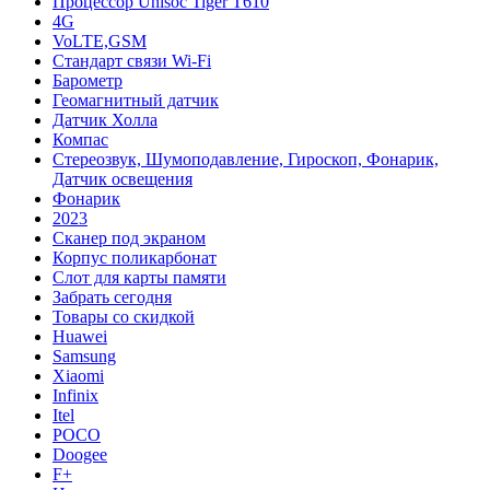
Процессор Unisoc Tiger T610
4G
VoLTE,GSM
Cтандарт связи Wi-Fi
Барометр
Геомагнитный датчик
Датчик Холла
Компас
Стереозвук, Шумоподавление, Гироскоп, Фонарик,
Датчик освещения
Фонарик
2023
Сканер под экраном
Корпус поликарбонат
Слот для карты памяти
Забрать сегодня
Товары со скидкой
Huawei
Samsung
Xiaomi
Infinix
Itel
POCO
Doogee
F+