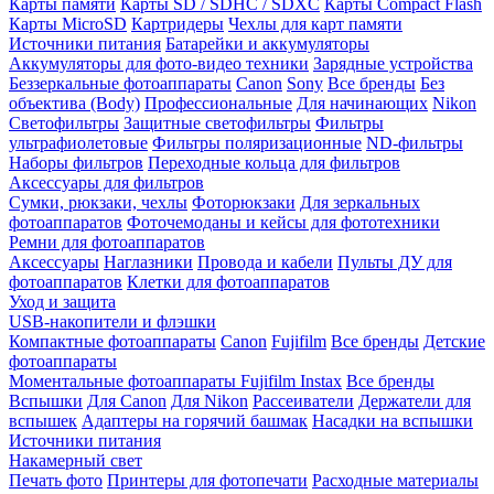
Карты памяти
Карты SD / SDHC / SDXC
Карты Compact Flash
Карты MicroSD
Картридеры
Чехлы для карт памяти
Источники питания
Батарейки и аккумуляторы
Аккумуляторы для фото-видео техники
Зарядные устройства
Беззеркальные фотоаппараты
Canon
Sony
Все бренды
Без
объектива (Body)
Профессиональные
Для начинающих
Nikon
Светофильтры
Защитные светофильтры
Фильтры
ультрафиолетовые
Фильтры поляризационные
ND-фильтры
Наборы фильтров
Переходные кольца для фильтров
Аксессуары для фильтров
Сумки, рюкзаки, чехлы
Фоторюкзаки
Для зеркальных
фотоаппаратов
Фоточемоданы и кейсы для фототехники
Ремни для фотоаппаратов
Аксессуары
Наглазники
Провода и кабели
Пульты ДУ для
фотоаппаратов
Клетки для фотоаппаратов
Уход и защита
USB-накопители и флэшки
Компактные фотоаппараты
Canon
Fujifilm
Все бренды
Детские
фотоаппараты
Моментальные фотоаппараты
Fujifilm Instax
Все бренды
Вспышки
Для Canon
Для Nikon
Рассеиватели
Держатели для
вспышек
Адаптеры на горячий башмак
Насадки на вспышки
Источники питания
Накамерный свет
Печать фото
Принтеры для фотопечати
Расходные материалы