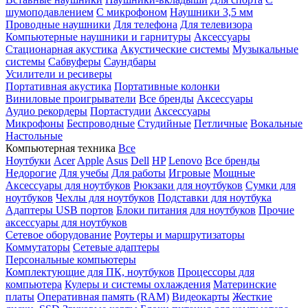
шумоподавлением
С микрофоном
Наушники 3,5 мм
Проводные наушники
Для телефона
Для телевизора
Компьютерные наушники и гарнитуры
Аксессуары
Стационарная акустика
Акустические системы
Музыкальные
системы
Сабвуферы
Саундбары
Усилители и ресиверы
Портативная акустика
Портативные колонки
Виниловые проигрыватели
Все бренды
Аксессуары
Аудио рекордеры
Портастудии
Аксессуары
Микрофоны
Беспроводные
Студийные
Петличные
Вокальные
Настольные
Компьютерная техника
Все
Ноутбуки
Acer
Apple
Asus
Dell
HP
Lenovo
Все бренды
Недорогие
Для учебы
Для работы
Игровые
Мощные
Аксессуары для ноутбуков
Рюкзаки для ноутбуков
Сумки для
ноутбуков
Чехлы для ноутбуков
Подставки для ноутбука
Адаптеры USB портов
Блоки питания для ноутбуков
Прочие
аксессуары для ноутбуков
Сетевое оборудование
Роутеры и маршрутизаторы
Коммутаторы
Сетевые адаптеры
Персональные компьютеры
Комплектующие для ПК, ноутбуков
Процессоры для
компьютера
Кулеры и системы охлаждения
Материнские
платы
Оперативная память (RAM)
Видеокарты
Жесткие