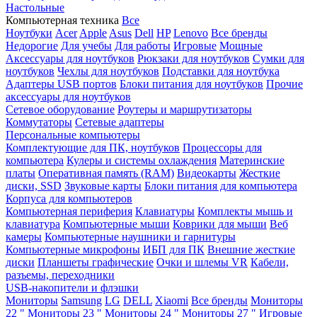
Настольные
Компьютерная техника
Все
Ноутбуки
Acer
Apple
Asus
Dell
HP
Lenovo
Все бренды
Недорогие
Для учебы
Для работы
Игровые
Мощные
Аксессуары для ноутбуков
Рюкзаки для ноутбуков
Сумки для
ноутбуков
Чехлы для ноутбуков
Подставки для ноутбука
Адаптеры USB портов
Блоки питания для ноутбуков
Прочие
аксессуары для ноутбуков
Сетевое оборудование
Роутеры и маршрутизаторы
Коммутаторы
Сетевые адаптеры
Персональные компьютеры
Комплектующие для ПК, ноутбуков
Процессоры для
компьютера
Кулеры и системы охлаждения
Материнские
платы
Оперативная память (RAM)
Видеокарты
Жесткие
диски, SSD
Звуковые карты
Блоки питания для компьютера
Корпуса для компьютеров
Компьютерная периферия
Клавиатуры
Комплекты мышь и
клавиатура
Компьютерные мыши
Коврики для мыши
Веб
камеры
Компьютерные наушники и гарнитуры
Компьютерные микрофоны
ИБП для ПК
Внешние жесткие
диски
Планшеты графические
Очки и шлемы VR
Кабели,
разъемы, переходники
USB-накопители и флэшки
Мониторы
Samsung
LG
DELL
Xiaomi
Все бренды
Мониторы
22 "
Мониторы 23 "
Мониторы 24 "
Мониторы 27 "
Игровые