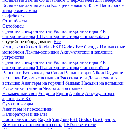
Кольцевые лампы
Со штативом
С держателем для телефона
Кольцевые лампы 26 см
Кольцевые лампы 45 см
Настольные
кольцевые лампы
Софтбоксы
Стрипбоксы
Октобоксы
Средства синхронизации
Радиосинхронизаторы
ИК
синхронизаторы
TTL-синхронизаторы
Синхрокабели
Студийное оборудование
Все
Импульсный свет
Raylab
FST
Godox
Все бренды
Импульсные
моноблоки
Лампы-вспышки
Аккумуляторы и зарядные
устройства
Средства синхронизации
Радиосинхронизаторы
ИК
синхронизаторы
TTL-синхронизаторы
Синхрокабели
Вспышки
Вспышки для Canon
Вспышки для Nikon
Ведущие
вспышки
Ведомые вспышки
Рассеиватели
Держатели для
вспышек
Адаптеры на горячий башмак
Насадки на вспышки
Источники питания
Чехлы для вспышек
Накамерный свет
Yongnuo
Fujimi
Aputure
Аккумуляторы,
адаптеры и ЗУ
Сумки и кофры
Адаптеры и переходники
Калибраторы и шкалы
Постоянный свет
Raylab
Yongnuo
FST
Godox
Все бренды
Комплекты постоянного света
LED-осветители