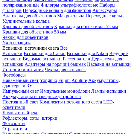
поляризационные
Фильтры ультрафиолетовые
Наборы
фильтров
Переходные кольца для фильтров
Аксессуары
Адаптеры для объективов
Макрокольца
Переходные кольца
Удлинительные кольца
Крышки для объективов
Крышки для объективов 55 мм
Крышки для объективов 58 мм
Чехлы для объективов
Уход и защита
Вспышки, источники света
Все
Вспышки
Вспышки для Canon
Вспышки для Nikon
Ведущие
вспышки
Ведомые вспышки
Рассеиватели
Держатели для
вспышкек
Адаптеры на горячий башмак
Насадки на вспышки
Источники питания
Чехлы для вспышек
Фотобоксы
Накамерный свет
Yongnuo
Fujimi
Aputure
Аккумуляторы,
адаптеры и ЗУ
Импульсный свет
Импульсные моноблоки
Лампы-вспышки
Аккумуляторы и зарядные устройства
Постоянный свет
Комплекты постоянного света
LED-
осветители
Лампы и пайрекс
Рефлекторы, соты, шторки
Фотозонты
Отражатели