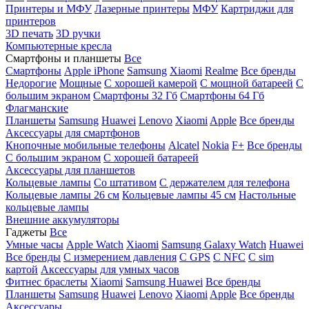
Принтеры и МФУ
Лазерные принтеры
МФУ
Картриджи для
принтеров
3D печать
3D ручки
Компьютерные кресла
Смартфоны и планшеты
Все
Смартфоны
Apple iPhone
Samsung
Xiaomi
Realme
Все бренды
Недорогие
Мощные
С хорошей камерой
С мощной батареей
С
большим экраном
Смартфоны 32 Гб
Смартфоны 64 Гб
Флагманские
Планшеты
Samsung
Huawei
Lenovo
Xiaomi
Apple
Все бренды
Аксессуары для смартфонов
Кнопочные мобильные телефоны
Alcatel
Nokia
F+
Все бренды
С большим экраном
С хорошей батареей
Аксессуары для планшетов
Кольцевые лампы
Со штативом
C держателем для телефона
Кольцевые лампы 26 см
Кольцевые лампы 45 см
Настольные
кольцевые лампы
Внешние аккумуляторы
Гаджеты
Все
Умные часы
Apple Watch
Xiaomi
Samsung Galaxy Watch
Huawei
Все бренды
C измерением давления
C GPS
C NFC
C sim
картой
Аксессуары для умных часов
Фитнес браслеты
Xiaomi
Samsung
Huawei
Все бренды
Планшеты
Samsung
Huawei
Lenovo
Xiaomi
Apple
Все бренды
Аксессуары