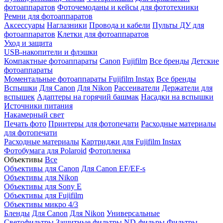
фотоаппаратов
Фоточемоданы и кейсы для фототехники
Ремни для фотоаппаратов
Аксессуары
Наглазники
Провода и кабели
Пульты ДУ для
фотоаппаратов
Клетки для фотоаппаратов
Уход и защита
USB-накопители и флэшки
Компактные фотоаппараты
Canon
Fujifilm
Все бренды
Детские
фотоаппараты
Моментальные фотоаппараты
Fujifilm Instax
Все бренды
Вспышки
Для Canon
Для Nikon
Рассеиватели
Держатели для
вспышек
Адаптеры на горячий башмак
Насадки на вспышки
Источники питания
Накамерный свет
Печать фото
Принтеры для фотопечати
Расходные материалы
для фотопечати
Расходные материалы
Картриджи для Fujifilm Instax
Фотобумага для Polaroid
Фотопленка
Объективы
Все
Объективы для Canon
Для Canon EF/EF-s
Объективы для Nikon
Объективы для Sony E
Объективы для Fujifilm
Объективы микро 4/3
Бленды
Для Canon
Для Nikon
Универсальные
Светофильтры
Защитные фильтры
ND-фильры
Фильтры