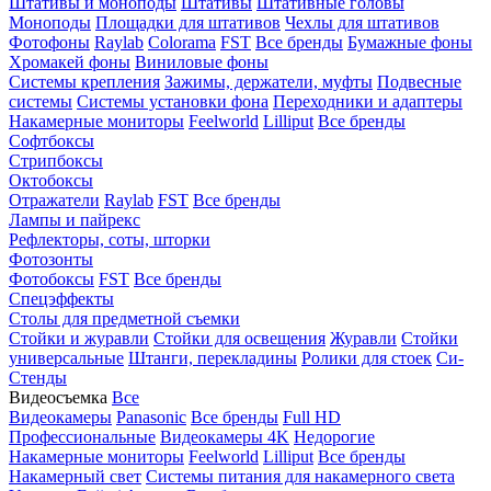
Штативы и моноподы
Штативы
Штативные головы
Моноподы
Площадки для штативов
Чехлы для штативов
Фотофоны
Raylab
Colorama
FST
Все бренды
Бумажные фоны
Хромакей фоны
Виниловые фоны
Системы крепления
Зажимы, держатели, муфты
Подвесные
системы
Системы установки фона
Переходники и адаптеры
Накамерные мониторы
Feelworld
Lilliput
Все бренды
Софтбоксы
Стрипбоксы
Октобоксы
Отражатели
Raylab
FST
Все бренды
Лампы и пайрекс
Рефлекторы, соты, шторки
Фотозонты
Фотобоксы
FST
Все бренды
Спецэффекты
Столы для предметной съемки
Стойки и журавли
Стойки для освещения
Журавли
Стойки
универсальные
Штанги, перекладины
Ролики для стоек
Си-
Стенды
Видеосъемка
Все
Видеокамеры
Panasonic
Все бренды
Full HD
Профессиональные
Видеокамеры 4K
Недорогие
Накамерные мониторы
Feelworld
Lilliput
Все бренды
Накамерный свет
Системы питания для накамерного света