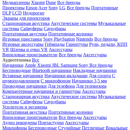
Медиаплееры
Xiaomi
Dune
Все бренды
Проекторы
Epson
Acer
Sony
LG
Все бренды
Портативные
DLP
LCD
Недорогие
Экраны для проекторов
Стационарная акустика
Акустические системы
Музыкальные
системы
Сабвуферы
Саундбары
Портативная акустика
Портативные колонки
Игровые приставки
Sony PlayStation
Nintendo
Все бренды
Игровые аксессуары
Геймпады
Гарнитуры
Рули, педали, КПП
VR
Шлемы и очки VR
Аксессуары
Виниловые проигрыватели
Все бренды
Аксессуары
Аудиотехника
Все
Наушники
Apple
Xiaomi
JBL
Samsung
Sony
Все бренды
Беспроводные
Bluetooth наушники
Накладные наушники
Вставные наушники
Наушники-вкладыши
Для спорта
С
шумоподавлением
С микрофоном
Наушники 3,5 мм
Проводные наушники
Для телефона
Для телевизора
Компьютерные наушники и гарнитуры
Аксессуары
Стационарная акустика
Акустические системы
Музыкальные
системы
Сабвуферы
Саундбары
Усилители и ресиверы
Портативная акустика
Портативные колонки
Виниловые проигрыватели
Все бренды
Аксессуары
Аудио рекордеры
Портастудии
Аксессуары
Микрофоны
Беспроводные
Студийные
Петличные
Вокальные