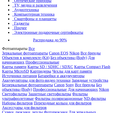
Оптические приборы
TV, медиа и развлечения
Аудиотехника
Компьютерная техника
Смартфоны и планшеты
Гаджеты
Прочее
Электронные подарочные сертификаты
Распродажа до 90%
Фотоаппараты
Все
Зеркальные фотоаппараты
Canon EOS
Nikon
Все бренды
Объектив в комплекте (Kit)
Без объектива (Body)
Для
начинающих
Профессиональные
Карты памяти
Карты SD / SDHC / SDXC
Карты Compact Flash
Карты MicroSD
Картридеры
Чехлы для карт памяти
Источники питания
Батарейки и аккумуляторы
Аккумуляторы для фото-видео техники
Зарядные устройства
Беззеркальные фотоаппараты
Canon
Sony
Все бренды
Без
объектива (Body)
Профессиональные
Для начинающих
Nikon
Светофильтры
Защитные светофильтры
Фильтры
ультрафиолетовые
Фильтры поляризационные
ND-фильтры
Наборы фильтров
Переходные кольца для фильтров
Аксессуары для фильтров
Сумки, рюкзаки, чехлы
Фоторюкзаки
Для зеркальных