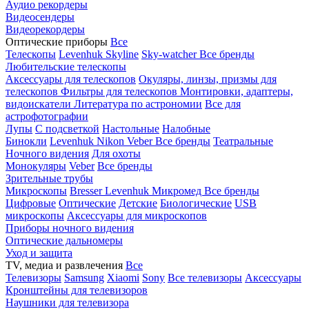
Аудио рекордеры
Видеосендеры
Видеорекордеры
Оптические приборы
Все
Телескопы
Levenhuk Skyline
Sky-watcher
Все бренды
Любительские телескопы
Аксессуары для телескопов
Окуляры, линзы, призмы для
телескопов
Фильтры для телескопов
Монтировки, адаптеры,
видоискатели
Литература по астрономии
Все для
астрофотографии
Лупы
С подсветкой
Настольные
Налобные
Бинокли
Levenhuk
Nikon
Veber
Все бренды
Театральные
Ночного видения
Для охоты
Монокуляры
Veber
Все бренды
Зрительные трубы
Микроскопы
Bresser
Levenhuk
Микромед
Все бренды
Цифровые
Оптические
Детские
Биологические
USB
микроскопы
Аксессуары для микроскопов
Приборы ночного видения
Оптические дальномеры
Уход и защита
TV, медиа и развлечения
Все
Телевизоры
Samsung
Xiaomi
Sony
Все телевизоры
Аксессуары
Кронштейны для телевизоров
Наушники для телевизора