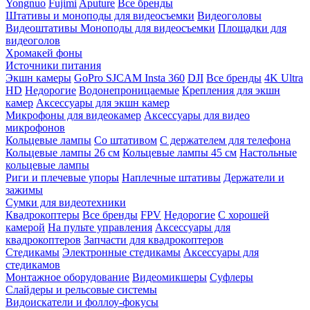
Yongnuo
Fujimi
Aputure
Все бренды
Штативы и моноподы для видеосъемки
Видеоголовы
Видеоштативы
Моноподы для видеосъемки
Площадки для
видеоголов
Хромакей фоны
Источники питания
Экшн камеры
GoPro
SJCAM
Insta 360
DJI
Все бренды
4K Ultra
HD
Недорогие
Водонепроницаемые
Крепления для экшн
камер
Аксессуары для экшн камер
Микрофоны для видеокамер
Аксессуары для видео
микрофонов
Кольцевые лампы
Со штативом
C держателем для телефона
Кольцевые лампы 26 см
Кольцевые лампы 45 см
Настольные
кольцевые лампы
Риги и плечевые упоры
Наплечные штативы
Держатели и
зажимы
Сумки для видеотехники
Квадрокоптеры
Все бренды
FPV
Недорогие
С хорошей
камерой
На пульте управления
Аксессуары для
квадрокоптеров
Запчасти для квадрокоптеров
Стедикамы
Электронные стедикамы
Аксессуары для
стедикамов
Монтажное оборудование
Видеомикшеры
Суфлеры
Слайдеры и рельсовые системы
Видоискатели и фоллоу-фокусы