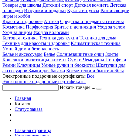
Товары для школы
Детский спорт
Детская комната
Детская
площадка
Игрушки и подарки
Куклы и пупсы
Развивающие
игры и хобби
Красота и здоровье
Аптека
Средства и предметы гигиены
Косметика
Парфюмерия
Бритье и депиляция
Уход за телом
Уход за лицом
Уход за волосами
Бытовая техника
Техника для кухни
Техника для дома
Техника для красоты и здоровья
Климатическая техника
Умный дом и безопасность
Белье и аксессуары
Белье
Солнцезащитные очки
Зонты
Кошельки, визитницы, кисеты
Сумки
Чемоданы
Портфели
Ремни
Ключницы
Умные ручки и блокноты
Шкатулки для
аксессуаров
Замки для багажа
Косметички и бьюти-кейсы
Электронные подарочные сертификаты
Все
Электронные подарочные сертификаты
Искать товары ...
Главная
Каталог
Статус заказа
Главная страница
Каталог товаров