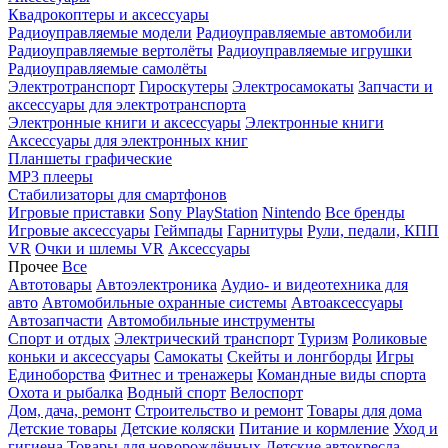
Квадрокоптеры и аксессуары
Радиоуправляемые модели
Радиоуправляемые автомобили
Радиоуправляемые вертолёты
Радиоуправляемые игрушки
Радиоуправляемые самолёты
Электротранспорт
Гироскутеры
Электросамокаты
Запчасти и
аксессуары для электротранспорта
Электронные книги и аксессуары
Электронные книги
Аксессуары для электронных книг
Планшеты графические
MP3 плееры
Стабилизаторы для смартфонов
Игровые приставки
Sony PlayStation
Nintendo
Все бренды
Игровые аксессуары
Геймпады
Гарнитуры
Рули, педали, КПП
VR
Очки и шлемы VR
Аксессуары
Прочее
Все
Автотовары
Автоэлектроника
Аудио- и видеотехника для
авто
Автомобильные охранные системы
Автоаксессуары
Автозапчасти
Автомобильные инструменты
Спорт и отдых
Электрический транспорт
Туризм
Роликовые
коньки и аксессуары
Самокаты
Скейты и лонгборды
Игры
Единоборства
Фитнес и тренажеры
Командные виды спорта
Охота и рыбалка
Водный спорт
Велоспорт
Дом, дача, ремонт
Строительство и ремонт
Товары для дома
Детские товары
Детские коляски
Питание и кормление
Уход и
гигиена
Товары для новорождённых
Детские автокресла