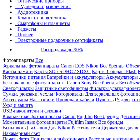
Оптические приборы
TV, медиа и развлечения
Аудиотехника
Компьютерная техника
Смартфоны и планшеты
Гаджеты
Прочее
Электронные подарочные сертификаты
Распродажа до 90%
Фотоаппараты
Все
Зеркальные фотоаппараты
Canon EOS
Nikon
Все бренды
Объект
Карты памяти
Карты SD / SDHC / SDXC
Карты Compact Flash
Источники питания
Батарейки и аккумуляторы
Аккумуляторы д
Беззеркальные фотоаппараты
Canon
Sony
Все бренды
Без объек
Светофильтры
Защитные светофильтры
Фильтры ультрафиолет
Сумки, рюкзаки, чехлы
Фоторюкзаки
Для зеркальных фотоапп
Аксессуары
Наглазники
Провода и кабели
Пульты ДУ для фото
Уход и защита
USB-накопители и флэшки
Компактные фотоаппараты
Canon
Fujifilm
Все бренды
Детские 
Моментальные фотоаппараты
Fujifilm Instax
Все бренды
Вспышки
Для Canon
Для Nikon
Рассеиватели
Держатели для в
Накамерный свет
Печать фото
Принтеры для фотопечати
Расходные материалы д