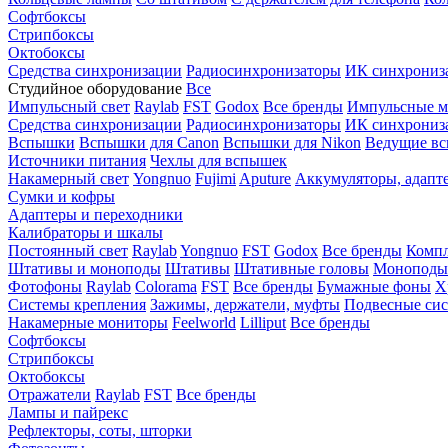
Софтбоксы
Стрипбоксы
Октобоксы
Средства синхронизации
Радиосинхронизаторы
ИК синхрониз
Студийное оборудование
Все
Импульсный свет
Raylab
FST
Godox
Все бренды
Импульсные м
Средства синхронизации
Радиосинхронизаторы
ИК синхрониз
Вспышки
Вспышки для Canon
Вспышки для Nikon
Ведущие в
Источники питания
Чехлы для вспышек
Накамерный свет
Yongnuo
Fujimi
Aputure
Аккумуляторы, адапт
Сумки и кофры
Адаптеры и переходники
Калибраторы и шкалы
Постоянный свет
Raylab
Yongnuo
FST
Godox
Все бренды
Компл
Штативы и моноподы
Штативы
Штативные головы
Моноподы
Фотофоны
Raylab
Colorama
FST
Все бренды
Бумажные фоны
Х
Системы крепления
Зажимы, держатели, муфты
Подвесные си
Накамерные мониторы
Feelworld
Lilliput
Все бренды
Софтбоксы
Стрипбоксы
Октобоксы
Отражатели
Raylab
FST
Все бренды
Лампы и пайрекс
Рефлекторы, соты, шторки