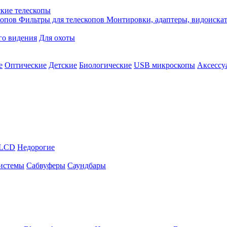
кие телескопы
копов
Фильтры для телескопов
Монтировки, адаптеры, видоиска
го видения
Для охоты
е
Оптические
Детские
Биологические
USB микроскопы
Аксессу
LCD
Недорогие
истемы
Сабвуферы
Саундбары