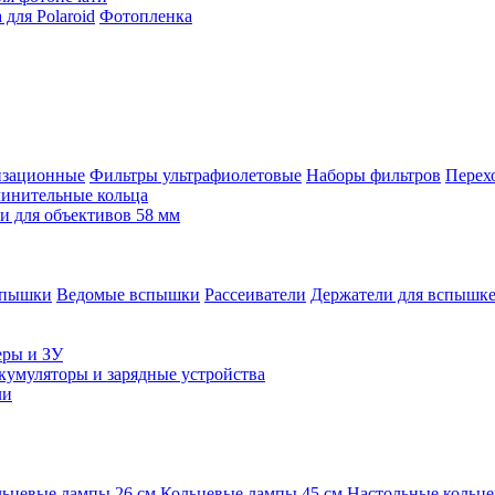
для Polaroid
Фотопленка
изационные
Фильтры ультрафиолетовые
Наборы фильтров
Перех
инительные кольца
 для объективов 58 мм
спышки
Ведомые вспышки
Рассеиватели
Держатели для вспышк
еры и ЗУ
кумуляторы и зарядные устройства
ли
ьцевые лампы 26 см
Кольцевые лампы 45 см
Настольные кольц