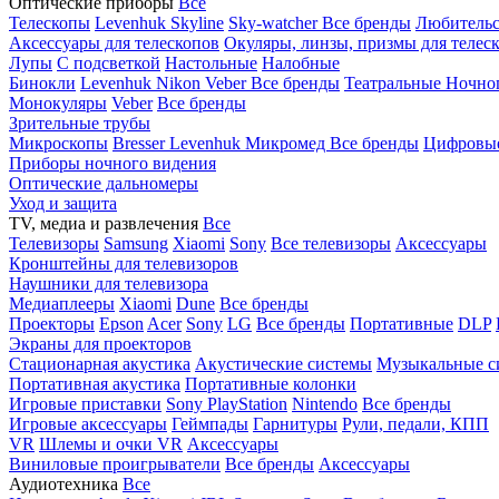
Оптические приборы
Все
Телескопы
Levenhuk Skyline
Sky-watcher
Все бренды
Любительс
Аксессуары для телескопов
Окуляры, линзы, призмы для телес
Лупы
С подсветкой
Настольные
Налобные
Бинокли
Levenhuk
Nikon
Veber
Все бренды
Театральные
Ночно
Монокуляры
Veber
Все бренды
Зрительные трубы
Микроскопы
Bresser
Levenhuk
Микромед
Все бренды
Цифровы
Приборы ночного видения
Оптические дальномеры
Уход и защита
TV, медиа и развлечения
Все
Телевизоры
Samsung
Xiaomi
Sony
Все телевизоры
Аксессуары
Кронштейны для телевизоров
Наушники для телевизора
Медиаплееры
Xiaomi
Dune
Все бренды
Проекторы
Epson
Acer
Sony
LG
Все бренды
Портативные
DLP
Экраны для проекторов
Стационарная акустика
Акустические системы
Музыкальные с
Портативная акустика
Портативные колонки
Игровые приставки
Sony PlayStation
Nintendo
Все бренды
Игровые аксессуары
Геймпады
Гарнитуры
Рули, педали, КПП
VR
Шлемы и очки VR
Аксессуары
Виниловые проигрыватели
Все бренды
Аксессуары
Аудиотехника
Все