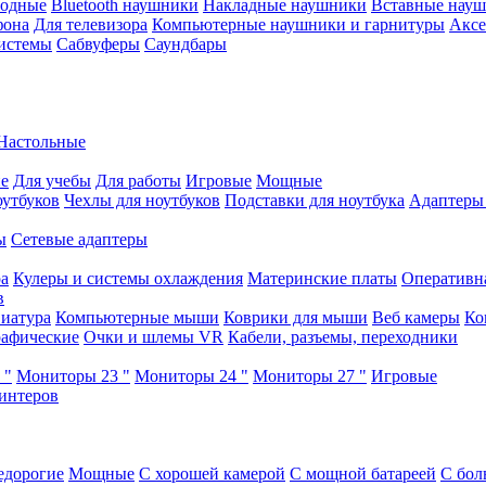
водные
Bluetooth наушники
Накладные наушники
Вставные нау
фона
Для телевизора
Компьютерные наушники и гарнитуры
Аксе
истемы
Сабвуферы
Саундбары
Настольные
е
Для учебы
Для работы
Игровые
Мощные
оутбуков
Чехлы для ноутбуков
Подставки для ноутбука
Адаптеры
ы
Сетевые адаптеры
ра
Кулеры и системы охлаждения
Материнские платы
Оперативн
в
иатура
Компьютерные мыши
Коврики для мыши
Веб камеры
Ко
афические
Очки и шлемы VR
Кабели, разъемы, переходники
 "
Мониторы 23 "
Мониторы 24 "
Мониторы 27 "
Игровые
интеров
едорогие
Мощные
С хорошей камерой
С мощной батареей
С бол