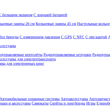
С большим экраном
С хорошей батареей
ьцевые лампы 26 см
Кольцевые лампы 45 см
Настольные кольц
Все бренды
C измерением давления
C GPS
C NFC
C sim картой
А
сессуары
оуправляемые вертолёты
Радиоуправляемые игрушки
Радиоупра
ксессуары для электротранспорта
ары для электронных книг
Автомобильные охранные системы
Автоаксессуары
Автозапчас
ньки и аксессуары
Самокаты
Скейты и лонгборды
Игры
Единоб