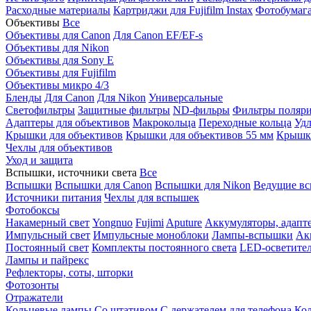
Расходные материалы
Картриджи для Fujifilm Instax
Фотобумага 
Объективы
Все
Объективы для Canon
Для Canon EF/EF-s
Объективы для Nikon
Объективы для Sony E
Объективы для Fujifilm
Объективы микро 4/3
Бленды
Для Canon
Для Nikon
Универсальные
Светофильтры
Защитные фильтры
ND-фильры
Фильтры поляр
Адаптеры для объективов
Макрокольца
Переходные кольца
Удл
Крышки для объективов
Крышки для объективов 55 мм
Крышки
Чехлы для объективов
Уход и защита
Вспышки, источники света
Все
Вспышки
Вспышки для Canon
Вспышки для Nikon
Ведущие в
Источники питания
Чехлы для вспышек
Фотобоксы
Накамерный свет
Yongnuo
Fujimi
Aputure
Аккумуляторы, адапт
Импульсный свет
Импульсные моноблоки
Лампы-вспышки
Ак
Постоянный свет
Комплекты постоянного света
LED-осветите
Лампы и пайрекс
Рефлекторы, соты, шторки
Фотозонты
Отражатели
Кольцевые лампы
Со штативом
С держателем для телефона
Кол