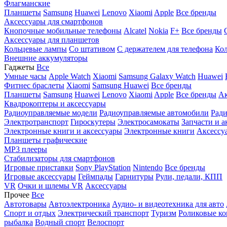
Флагманские
Планшеты
Samsung
Huawei
Lenovo
Xiaomi
Apple
Все бренды
Аксессуары для смартфонов
Кнопочные мобильные телефоны
Alcatel
Nokia
F+
Все бренды
Аксессуары для планшетов
Кольцевые лампы
Со штативом
C держателем для телефона
Кол
Внешние аккумуляторы
Гаджеты
Все
Умные часы
Apple Watch
Xiaomi
Samsung Galaxy Watch
Huawei
Фитнес браслеты
Xiaomi
Samsung
Huawei
Все бренды
Планшеты
Samsung
Huawei
Lenovo
Xiaomi
Apple
Все бренды
Ак
Квадрокоптеры и аксессуары
Радиоуправляемые модели
Радиоуправляемые автомобили
Ради
Электротранспорт
Гироскутеры
Электросамокаты
Запчасти и а
Электронные книги и аксессуары
Электронные книги
Аксессу
Планшеты графические
MP3 плееры
Стабилизаторы для смартфонов
Игровые приставки
Sony PlayStation
Nintendo
Все бренды
Игровые аксессуары
Геймпады
Гарнитуры
Рули, педали, КПП
VR
Очки и шлемы VR
Аксессуары
Прочее
Все
Автотовары
Автоэлектроника
Аудио- и видеотехника для авто
Спорт и отдых
Электрический транспорт
Туризм
Роликовые ко
рыбалка
Водный спорт
Велоспорт