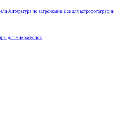
тели
Литература по астрономии
Все для астрофотографии
ары для микроскопов