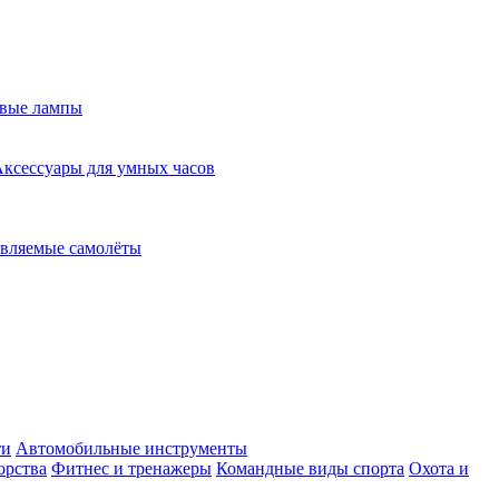
евые лампы
ксессуары для умных часов
вляемые самолёты
ти
Автомобильные инструменты
орства
Фитнес и тренажеры
Командные виды спорта
Охота и