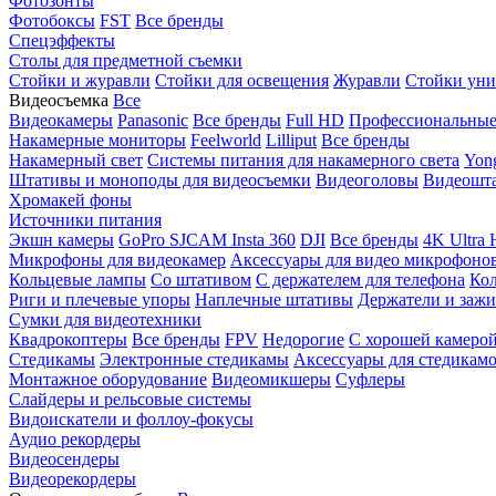
Фотозонты
Фотобоксы
FST
Все бренды
Спецэффекты
Столы для предметной съемки
Стойки и журавли
Стойки для освещения
Журавли
Стойки уни
Видеосъемка
Все
Видеокамеры
Panasonic
Все бренды
Full HD
Профессиональны
Накамерные мониторы
Feelworld
Lilliput
Все бренды
Накамерный свет
Системы питания для накамерного света
Yon
Штативы и моноподы для видеосъемки
Видеоголовы
Видеошт
Хромакей фоны
Источники питания
Экшн камеры
GoPro
SJCAM
Insta 360
DJI
Все бренды
4K Ultra
Микрофоны для видеокамер
Аксессуары для видео микрофоно
Кольцевые лампы
Со штативом
C держателем для телефона
Кол
Риги и плечевые упоры
Наплечные штативы
Держатели и заж
Сумки для видеотехники
Квадрокоптеры
Все бренды
FPV
Недорогие
С хорошей камеро
Стедикамы
Электронные стедикамы
Аксессуары для стедикам
Монтажное оборудование
Видеомикшеры
Суфлеры
Слайдеры и рельсовые системы
Видоискатели и фоллоу-фокусы
Аудио рекордеры
Видеосендеры
Видеорекордеры