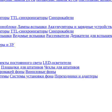
аторы
TTL-синхронизаторы
Синхрокабели
оноблоки
Лампы-вспышки
Аккумуляторы и зарядные устройств
аторы
TTL-синхронизаторы
Синхрокабели
спышки
Ведомые вспышки
Рассеиватели
Держатели для вспыше
еры и ЗУ
екты постоянного света
LED-осветители
Площадки для штативов
Чехлы для штативов
ромакей фоны
Виниловые фоны
стемы
Системы установки фона
Переходники и адаптеры