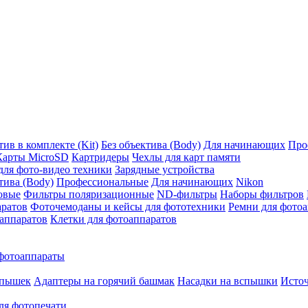
ив в комплекте (Kit)
Без объектива (Body)
Для начинающих
Про
Карты MicroSD
Картридеры
Чехлы для карт памяти
ля фото-видео техники
Зарядные устройства
тива (Body)
Профессиональные
Для начинающих
Nikon
овые
Фильтры поляризационные
ND-фильтры
Наборы фильтров
аратов
Фоточемоданы и кейсы для фототехники
Ремни для фото
аппаратов
Клетки для фотоаппаратов
фотоаппараты
спышек
Адаптеры на горячий башмак
Насадки на вспышки
Исто
ля фотопечати