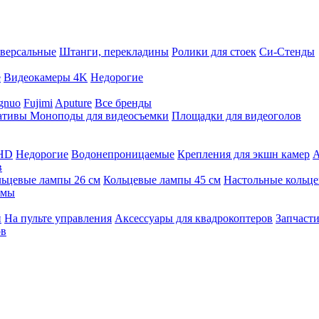
версальные
Штанги, перекладины
Ролики для стоек
Си-Стенды
е
Видеокамеры 4K
Недорогие
gnuo
Fujimi
Aputure
Все бренды
ативы
Моноподы для видеосъемки
Площадки для видеоголов
 HD
Недорогие
Водонепроницаемые
Крепления для экшн камер
А
в
ьцевые лампы 26 см
Кольцевые лампы 45 см
Настольные кольц
имы
й
На пульте управления
Аксессуары для квадрокоптеров
Запчасти
ов