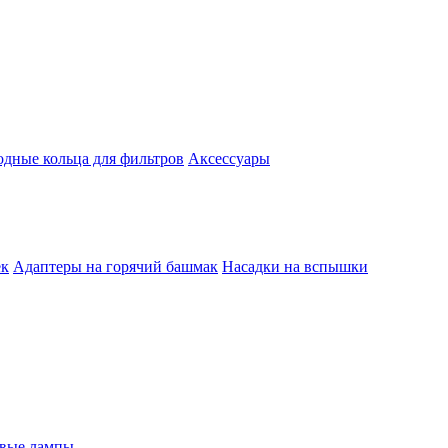
одные кольца для фильтров
Аксессуары
ек
Адаптеры на горячий башмак
Насадки на вспышки
евые лампы