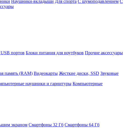
шники
Наушники-вкладыши
Для спорта
С шумоподавлением
С
ссуары
 USB портов
Блоки питания для ноутбуков
Прочие аксессуары
ая память (RAM)
Видеокарты
Жесткие диски, SSD
Звуковые
мпьютерные наушники и гарнитуры
Компьютерные
ьшим экраном
Смартфоны 32 Гб
Смартфоны 64 Гб