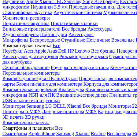
Наушники
Apple
Xiaomi
JBL
Samsung
Sony
Все бренды
Беспро
микрофоном
Наушники 3,5 мм
Проводные наушники
Для теле
Стационарная акустика
Акустические системы
Музыкальные с
Усилители и ресиверы
Портативная акустика
Портативные колонки
Виниловые проигрыватели
Все бренды
Аксессуары
Аудио рекордеры
Портастудии
Аксессуары
Микрофоны
Беспроводные
Студийные
Петличные
Вокальные
Компьютерная техника
Все
Ноутбуки
Acer
Apple
Asus
Dell
HP
Lenovo
Все бренды
Недороги
Аксессуары для ноутбуков
Рюкзаки для ноутбуков
Сумки для н
для ноутбуков
Сетевое оборудование
Роутеры и маршрутизаторы
Коммутатор
Персональные компьютеры
Комплектующие для ПК, ноутбуков
Процессоры для компьюте
карты
Блоки питания для компьютера
Корпуса для компьютеро
Компьютерная периферия
Клавиатуры
Комплекты мышь и клав
микрофоны
ИБП для ПК
Внешние жесткие диски
Планшеты гр
USB-накопители и флэшки
Мониторы
Samsung
LG
DELL
Xiaomi
Все бренды
Мониторы 22
Принтеры и МФУ
Лазерные принтеры
МФУ
Картриджи для пр
3D печать
3D ручки
Компьютерные кресла
Смартфоны и планшеты
Все
Смартфоны
Apple iPhone
Samsung
Xiaomi
Realme
Все бренды
Н