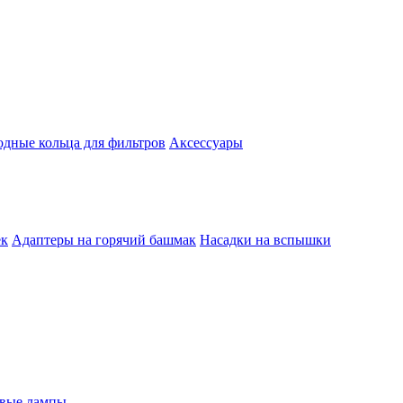
одные кольца для фильтров
Аксессуары
ек
Адаптеры на горячий башмак
Насадки на вспышки
евые лампы