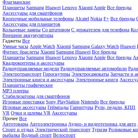
Флагманские
Планшеты
Samsung
Huawei
Lenovo
Xiaomi
Apple
Все бренды
Аксессуары для смартфонов
Кнопочные мобильные телефоны
Alcatel
Nokia
F+
Все бренды
Аксессуары для планшетов
Кольцевые лампы
Со штативом
C держателем для телефона
Кол
Внешние аккумуляторы
Гаджеты
Все
Умные часы
Apple Watch
Xiaomi
Samsung Galaxy Watch
Huawei
Фитнес браслеты
Xiaomi
Samsung
Huawei
Все бренды
Планшеты
Samsung
Huawei
Lenovo
Xiaomi
Apple
Все бренды
Ак
Квадрокоптеры и аксессуары
Радиоуправляемые модели
Радиоуправляемые автомобили
Ради
Электротранспорт
Гироскутеры
Электросамокаты
Запчасти и а
Электронные книги и аксессуары
Электронные книги
Аксессу
Планшеты графические
MP3 плееры
Стабилизаторы для смартфонов
Игровые приставки
Sony PlayStation
Nintendo
Все бренды
Игровые аксессуары
Геймпады
Гарнитуры
Рули, педали, КПП
VR
Очки и шлемы VR
Аксессуары
Прочее
Все
Автотовары
Автоэлектроника
Аудио- и видеотехника для авто
Спорт и отдых
Электрический транспорт
Туризм
Роликовые ко
рыбалка
Водный спорт
Велоспорт