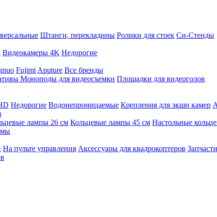
версальные
Штанги, перекладины
Ролики для стоек
Си-Стенды
е
Видеокамеры 4K
Недорогие
gnuo
Fujimi
Aputure
Все бренды
ативы
Моноподы для видеосъемки
Площадки для видеоголов
 HD
Недорогие
Водонепроницаемые
Крепления для экшн камер
А
в
ьцевые лампы 26 см
Кольцевые лампы 45 см
Настольные кольц
имы
й
На пульте управления
Аксессуары для квадрокоптеров
Запчасти
ов