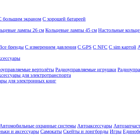
С большим экраном
С хорошей батареей
ьцевые лампы 26 см
Кольцевые лампы 45 см
Настольные кольц
Все бренды
C измерением давления
C GPS
C NFC
C sim картой
А
сессуары
оуправляемые вертолёты
Радиоуправляемые игрушки
Радиоупра
ксессуары для электротранспорта
ары для электронных книг
Автомобильные охранные системы
Автоаксессуары
Автозапчас
ньки и аксессуары
Самокаты
Скейты и лонгборды
Игры
Единоб