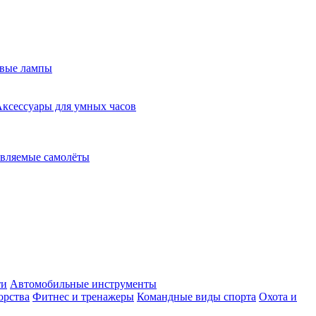
евые лампы
ксессуары для умных часов
вляемые самолёты
ти
Автомобильные инструменты
орства
Фитнес и тренажеры
Командные виды спорта
Охота и