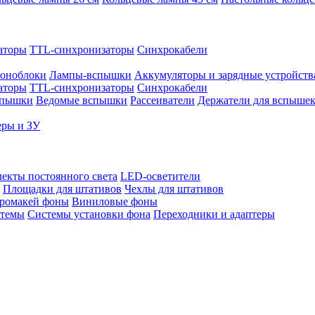
аторы
TTL-синхронизаторы
Синхрокабели
оноблоки
Лампы-вспышки
Аккумуляторы и зарядные устройств
аторы
TTL-синхронизаторы
Синхрокабели
спышки
Ведомые вспышки
Рассеиватели
Держатели для вспыше
еры и ЗУ
екты постоянного света
LED-осветители
Площадки для штативов
Чехлы для штативов
ромакей фоны
Виниловые фоны
стемы
Системы установки фона
Переходники и адаптеры