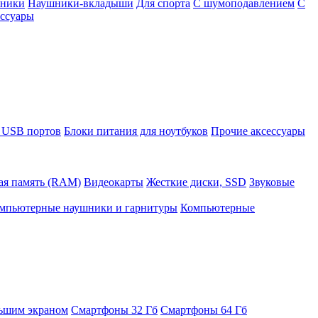
шники
Наушники-вкладыши
Для спорта
С шумоподавлением
С
ссуары
 USB портов
Блоки питания для ноутбуков
Прочие аксессуары
ая память (RAM)
Видеокарты
Жесткие диски, SSD
Звуковые
мпьютерные наушники и гарнитуры
Компьютерные
ьшим экраном
Смартфоны 32 Гб
Смартфоны 64 Гб