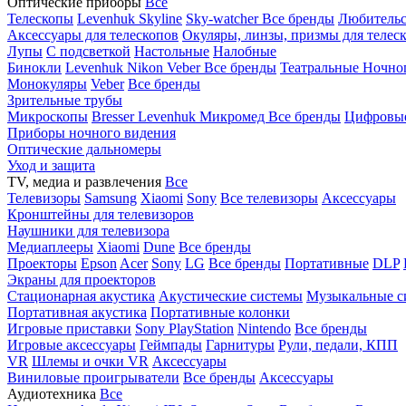
Оптические приборы
Все
Телескопы
Levenhuk Skyline
Sky-watcher
Все бренды
Любительс
Аксессуары для телескопов
Окуляры, линзы, призмы для телес
Лупы
С подсветкой
Настольные
Налобные
Бинокли
Levenhuk
Nikon
Veber
Все бренды
Театральные
Ночно
Монокуляры
Veber
Все бренды
Зрительные трубы
Микроскопы
Bresser
Levenhuk
Микромед
Все бренды
Цифровы
Приборы ночного видения
Оптические дальномеры
Уход и защита
TV, медиа и развлечения
Все
Телевизоры
Samsung
Xiaomi
Sony
Все телевизоры
Аксессуары
Кронштейны для телевизоров
Наушники для телевизора
Медиаплееры
Xiaomi
Dune
Все бренды
Проекторы
Epson
Acer
Sony
LG
Все бренды
Портативные
DLP
Экраны для проекторов
Стационарная акустика
Акустические системы
Музыкальные с
Портативная акустика
Портативные колонки
Игровые приставки
Sony PlayStation
Nintendo
Все бренды
Игровые аксессуары
Геймпады
Гарнитуры
Рули, педали, КПП
VR
Шлемы и очки VR
Аксессуары
Виниловые проигрыватели
Все бренды
Аксессуары
Аудиотехника
Все