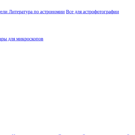
тели
Литература по астрономии
Все для астрофотографии
ары для микроскопов