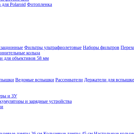
для Polaroid
Фотопленка
изационные
Фильтры ультрафиолетовые
Наборы фильтров
Перех
инительные кольца
 для объективов 58 мм
спышки
Ведомые вспышки
Рассеиватели
Держатели для вспышк
еры и ЗУ
кумуляторы и зарядные устройства
ли
ьцевые лампы 26 см
Кольцевые лампы 45 см
Настольные кольц