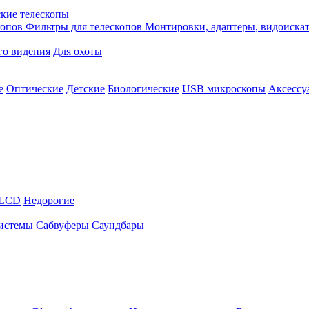
кие телескопы
копов
Фильтры для телескопов
Монтировки, адаптеры, видоиска
го видения
Для охоты
е
Оптические
Детские
Биологические
USB микроскопы
Аксессу
LCD
Недорогие
истемы
Сабвуферы
Саундбары