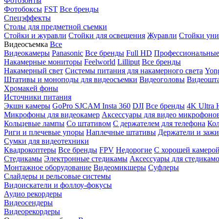
Фотозонты
Фотобоксы
FST
Все бренды
Спецэффекты
Столы для предметной съемки
Стойки и журавли
Стойки для освещения
Журавли
Стойки уни
Видеосъемка
Все
Видеокамеры
Panasonic
Все бренды
Full HD
Профессиональны
Накамерные мониторы
Feelworld
Lilliput
Все бренды
Накамерный свет
Системы питания для накамерного света
Yon
Штативы и моноподы для видеосъемки
Видеоголовы
Видеошт
Хромакей фоны
Источники питания
Экшн камеры
GoPro
SJCAM
Insta 360
DJI
Все бренды
4K Ultra
Микрофоны для видеокамер
Аксессуары для видео микрофоно
Кольцевые лампы
Со штативом
C держателем для телефона
Кол
Риги и плечевые упоры
Наплечные штативы
Держатели и заж
Сумки для видеотехники
Квадрокоптеры
Все бренды
FPV
Недорогие
С хорошей камеро
Стедикамы
Электронные стедикамы
Аксессуары для стедикам
Монтажное оборудование
Видеомикшеры
Суфлеры
Слайдеры и рельсовые системы
Видоискатели и фоллоу-фокусы
Аудио рекордеры
Видеосендеры
Видеорекордеры