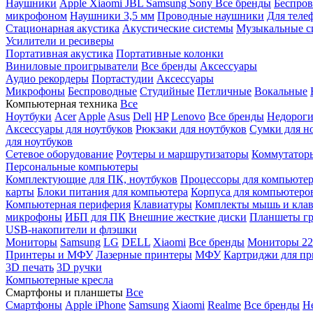
Наушники
Apple
Xiaomi
JBL
Samsung
Sony
Все бренды
Беспро
микрофоном
Наушники 3,5 мм
Проводные наушники
Для теле
Стационарная акустика
Акустические системы
Музыкальные с
Усилители и ресиверы
Портативная акустика
Портативные колонки
Виниловые проигрыватели
Все бренды
Аксессуары
Аудио рекордеры
Портастудии
Аксессуары
Микрофоны
Беспроводные
Студийные
Петличные
Вокальные
Компьютерная техника
Все
Ноутбуки
Acer
Apple
Asus
Dell
HP
Lenovo
Все бренды
Недороги
Аксессуары для ноутбуков
Рюкзаки для ноутбуков
Сумки для н
для ноутбуков
Сетевое оборудование
Роутеры и маршрутизаторы
Коммутатор
Персональные компьютеры
Комплектующие для ПК, ноутбуков
Процессоры для компьюте
карты
Блоки питания для компьютера
Корпуса для компьютеро
Компьютерная периферия
Клавиатуры
Комплекты мышь и клав
микрофоны
ИБП для ПК
Внешние жесткие диски
Планшеты гр
USB-накопители и флэшки
Мониторы
Samsung
LG
DELL
Xiaomi
Все бренды
Мониторы 22
Принтеры и МФУ
Лазерные принтеры
МФУ
Картриджи для пр
3D печать
3D ручки
Компьютерные кресла
Смартфоны и планшеты
Все
Смартфоны
Apple iPhone
Samsung
Xiaomi
Realme
Все бренды
Н