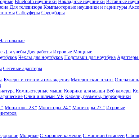
водные
Bluetooth наушники
Накладные наушники
Вставные нау
фона
Для телевизора
Компьютерные наушники и гарнитуры
Аксе
истемы
Сабвуферы
Саундбары
Настольные
е
Для учебы
Для работы
Игровые
Мощные
оутбуков
Чехлы для ноутбуков
Подставки для ноутбука
Адаптеры
ы
Сетевые адаптеры
ра
Кулеры и системы охлаждения
Материнские платы
Оперативн
в
иатура
Компьютерные мыши
Коврики для мыши
Веб камеры
Ко
афические
Очки и шлемы VR
Кабели, разъемы, переходники
 "
Мониторы 23 "
Мониторы 24 "
Мониторы 27 "
Игровые
интеров
едорогие
Мощные
С хорошей камерой
С мощной батареей
С бол