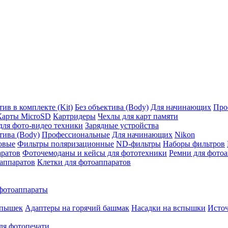
ив в комплекте (Kit)
Без объектива (Body)
Для начинающих
Про
Карты MicroSD
Картридеры
Чехлы для карт памяти
ля фото-видео техники
Зарядные устройства
тива (Body)
Профессиональные
Для начинающих
Nikon
овые
Фильтры поляризационные
ND-фильтры
Наборы фильтров
аратов
Фоточемоданы и кейсы для фототехники
Ремни для фото
аппаратов
Клетки для фотоаппаратов
фотоаппараты
спышек
Адаптеры на горячий башмак
Насадки на вспышки
Исто
ля фотопечати