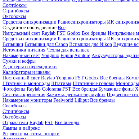
Софтбоксы
Стрипбоксы
Октобоксы
Средства синхронизации
Радиосинхронизаторы
ИК синхрониз
Студийное оборудование
Все
Импульсный свет
Raylab
FST
Godox
Все бренды
Импульсные м
Средства синхронизации
Радиосинхронизаторы
ИК синхрониз
Вспышки
Вспышки для Canon
Вспышки для Nikon
Ведущие в
Источники питания
Чехлы для вспышек
Накамерный свет
Yongnuo
Fujimi
Aputure
Аккумуляторы, адапт
Сумки и кофры
Адаптеры и переходники
Калибраторы и шкалы
Постоянный свет
Raylab
Yongnuo
FST
Godox
Все бренды
Компл
Штативы и моноподы
Штативы
Штативные головы
Моноподы
Фотофоны
Raylab
Colorama
FST
Все бренды
Бумажные фоны
Х
Системы крепления
Зажимы, держатели, муфты
Подвесные си
Накамерные мониторы
Feelworld
Lilliput
Все бренды
Софтбоксы
Стрипбоксы
Октобоксы
Отражатели
Raylab
FST
Все бренды
Лампы и пайрекс
Рефлекторы, соты, шторки