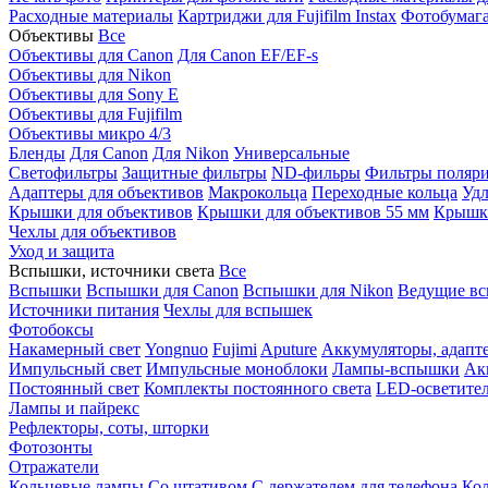
Расходные материалы
Картриджи для Fujifilm Instax
Фотобумага 
Объективы
Все
Объективы для Canon
Для Canon EF/EF-s
Объективы для Nikon
Объективы для Sony E
Объективы для Fujifilm
Объективы микро 4/3
Бленды
Для Canon
Для Nikon
Универсальные
Светофильтры
Защитные фильтры
ND-фильры
Фильтры поляр
Адаптеры для объективов
Макрокольца
Переходные кольца
Удл
Крышки для объективов
Крышки для объективов 55 мм
Крышки
Чехлы для объективов
Уход и защита
Вспышки, источники света
Все
Вспышки
Вспышки для Canon
Вспышки для Nikon
Ведущие в
Источники питания
Чехлы для вспышек
Фотобоксы
Накамерный свет
Yongnuo
Fujimi
Aputure
Аккумуляторы, адапт
Импульсный свет
Импульсные моноблоки
Лампы-вспышки
Ак
Постоянный свет
Комплекты постоянного света
LED-осветите
Лампы и пайрекс
Рефлекторы, соты, шторки
Фотозонты
Отражатели
Кольцевые лампы
Со штативом
С держателем для телефона
Кол