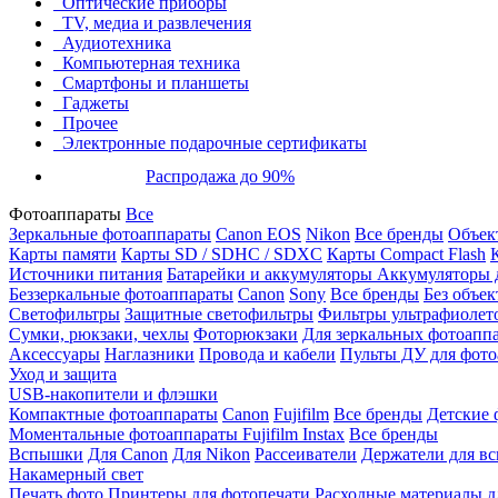
Оптические приборы
TV, медиа и развлечения
Аудиотехника
Компьютерная техника
Смартфоны и планшеты
Гаджеты
Прочее
Электронные подарочные сертификаты
Распродажа до 90%
Фотоаппараты
Все
Зеркальные фотоаппараты
Canon EOS
Nikon
Все бренды
Объект
Карты памяти
Карты SD / SDHC / SDXC
Карты Compact Flash
Источники питания
Батарейки и аккумуляторы
Аккумуляторы д
Беззеркальные фотоаппараты
Canon
Sony
Все бренды
Без объек
Светофильтры
Защитные светофильтры
Фильтры ультрафиолет
Сумки, рюкзаки, чехлы
Фоторюкзаки
Для зеркальных фотоапп
Аксессуары
Наглазники
Провода и кабели
Пульты ДУ для фото
Уход и защита
USB-накопители и флэшки
Компактные фотоаппараты
Canon
Fujifilm
Все бренды
Детские 
Моментальные фотоаппараты
Fujifilm Instax
Все бренды
Вспышки
Для Canon
Для Nikon
Рассеиватели
Держатели для в
Накамерный свет
Печать фото
Принтеры для фотопечати
Расходные материалы д