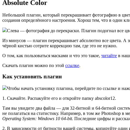
Absolute Color
Небольшой плагин, который перекрашивает фотографию в цвета
создания определённого настроения. Хорош тем, что в один кл
Слева — фотография до перекраски. Плагин подогнал все цв
Из минусов — плагин перекрашивает абсолютно все цвета. А зна
чёрной кистью сотрите коррекцию там, где это не нужно.
О том, как пользоваться масками и что это такое,
читайте
в наш
Скачать плагин можно по этой
ссылке
.
Как установить плагин
Чтобы начать установку плагина, перейдите по ссылке и на
1. Скачайте. Распакуйте его и откройте папку abscolor12.
Там вы увидите два файла — для 32-битной и 64-битной систе
не полагаться на статистику. Например, в том же Photoshop в 
Operating System: Windows 10 64-bit.
Последние цифры и расскажу
2. В зависимости от битности вашей системы, копируйте один из 