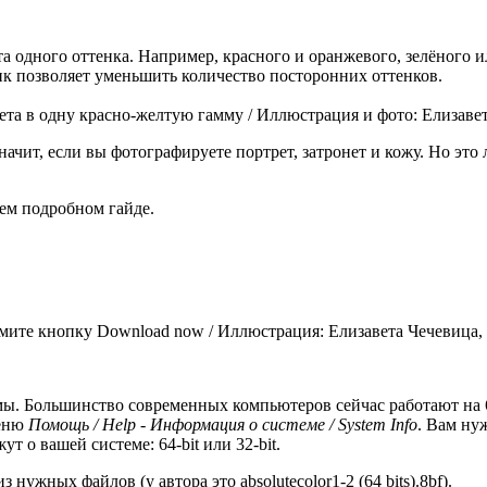
 одного оттенка. Например, красного и оранжевого, зелёного и
ик позволяет уменьшить количество посторонних оттенков.
ета в одну красно-желтую гамму / Иллюстрация и фото: Елизаве
чит, если вы фотографируете портрет, затронет и кожу. Но это 
ем подробном гайде.
жмите кнопку Download now / Иллюстрация: Елизавета Чечевица,
мы. Большинство современных компьютеров сейчас работают на 6
меню
Помощь / Help - Информация о системе / System Info
. Вам ну
т о вашей системе: 64-bit или 32-bit.
нужных файлов (у автора это absolutecolor1-2 (64 bits).8bf).