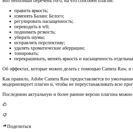
Вот неполный перечень того, на что способен плагин:
править яркость;
изменять Баланс Белого;
регулировать насыщенность;
переводить в ч/б;
поднимать резкость;
убирать шумы;
исправлять перспективу;
удалять хроматические аберрации;
тонировать;
перекрашивать, менять яркость и насыщенность отдельны
Об эффектах, которые можно делать с помощью Camera Raw, и
Как правило, Adobe Camera Raw предоставляется по умолчанию 
модернизирует плагин и, чтобы не переустанавливать всю прог
Последнюю актуальную и более ранние версии плагина можн
Поделиться