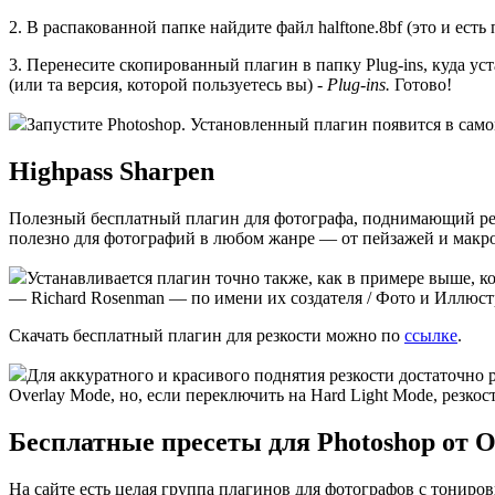
2. В распакованной папке найдите файл halftone.8bf (это и есть
3. Перенесите скопированный плагин в папку Plug-ins, куда у
(или та версия, которой пользуетесь вы) -
Plug-ins.
Готово!
Запустите Photoshop. Установленный плагин появится в само
Highpass Sharpen
Полезный бесплатный плагин для фотографа, поднимающий резк
полезно для фотографий в любом жанре — от пейзажей и макр
Устанавливается плагин точно также, как в примере выше, ког
— Richard Rosenman — по имени их создателя / Фото и Иллюст
Скачать бесплатный плагин для резкости можно по
ссылке
.
Для аккуратного и красивого поднятия резкости достаточно р
Overlay Mode, но, если переключить на Hard Light Mode, резко
Бесплатные пресеты для Photoshop от 
На сайте есть целая группа плагинов для фотографов с тонир