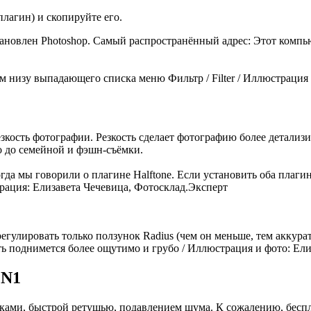
 плагин) и скопируйте его.
становлен Photoshop. Самый распространённый адрес: Этот компь
м низу выпадающего списка меню Фильтр / Filter / Иллюстрация
ость фотографии. Резкость сделает фотографию более детализир
о до семейной и фэшн-съёмки.
да мы говорили о плагине Halftone. Если установить оба плагина
рация: Елизавета Чечевица, Фотосклад.Эксперт
егулировать только ползунок Radius (чем он меньше, тем аккуратн
сть поднимется более ощутимо и грубо / Иллюстрация и фото: Ел
ON1
овками, быстрой ретушью, подавлением шума. К сожалению, бесп