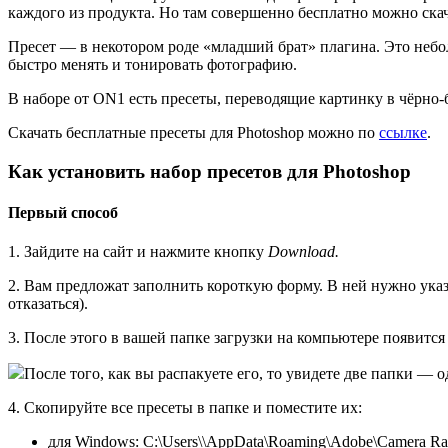
каждого из продукта. Но там совершенно бесплатно можно скач
Пресет — в некотором роде «младший брат» плагина. Это небол
быстро менять и тонировать фотографию.
В наборе от ON1 есть пресеты, переводящие картинку в чёрно
Скачать бесплатные пресеты для Photoshop можно по
ссылке
.
Как установить набор преcетов для Photoshop
Первый способ
1. Зайдите на сайт и нажмите кнопку
Download.
2. Вам предложат заполнить короткую форму. В ней нужно указ
отказаться).
3. После этого в вашей папке загрузки на компьютере появится
После того, как вы распакуете его, то увидете две папки —
4. Скопируйте все пресеты в папке и поместите их:
для Windows: C:\Users\\AppData\Roaming\Adobe\Camera Ra