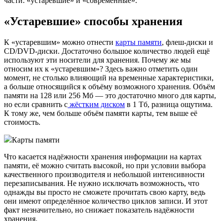
части: «устаревшие» и «современные».
«Устаревшие» способы хранения
К «устаревшим» можно отнести
карты памяти
, флеш-диски и
CD/DVD-диски. Достаточно большое количество людей ещё
используют эти носители для хранения. Почему же мы
относим их к «устаревшим»? Здесь важно отметить один
момент, не столько влияющий на временные характеристики,
а больше относящийся к объёму возможного хранения. Объём
памяти на 128 или 256 Мб — это достаточно много для карты,
но если сравнить с
жёстким диском
в 1 Тб, разница ощутима.
К тому же, чем больше объём памяти карты, тем выше её
стоимость.
Карты памяти
Что касается надёжности хранения информации на картах
памяти, её можно считать высокой, но при условии выбора
качественного производителя и небольшой интенсивности
перезаписывания. Не нужно исключать возможность, что
однажды вы просто не сможете прочитать свою карту, ведь
они имеют определённое количество циклов записи. И этот
факт незначительно, но снижает показатель надёжности
хранения.