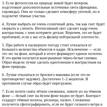
3. Если фотосессия на природе зимой будет вечером,
подготовьте дополнительные источники света (фонарики,
гирлянды). Они не только сделают атмосферу уютной, но и
подсветят тёмные участки.
4. Лучше выбрать не очень солнечный день, так как снег будет
сверкать и слепить. Интенсивный свет сделает кадр очень
контрастным, с ним потеряете детали. Впрочем, это не будет
проблемой, если у вас есть фильтр нейтральной плотности.
5. При работе в пасмурную погоду стоит отказаться от
большого количества объектов в кадре. Исключение — если
это лес на фоне, который в итоге формирует единое полотно.
В это время получатся выигрышные чёрно-белые снимки.
Образ модели лучше сделать однотонным и контрастным на
фоне природы.
6. Лучше отказаться от броского макияжа (если это не
противоречит задумке). Достаточно 1–2 акцентов. В
противном случае образ будет перегружен.
7. Если хотите снять чёткие снежинки, ловите их на тёмном
фоне — белый снег на белом фоне видно не будет. Контраст
создадут тёмные волосы, ресницы, пальто. Снежинки
получится сфотографировать, если не будет сильного ветра и