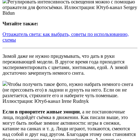
Регулировать интенсивность освещения можно с помощью
отражателя для фотосъёмки. Иллюстрация: Ютуб-канал Sergey
Bidun
Читайте также:
Отражатель света: как выбрать, советы по использованию,
схемы
Зимой даже не нужно придумывать, что дать в руки
переживающей модели. В другое время года приходится
экспериментировать с цветами, зонтиками, едой. А зимой
достаточно зачерпнуть немного снега.
Чтобы получить такое фото, нужно набрать немного снега
(не прессовать его) в ладони и дунуть на него. Если он не
разлетается, стряхните его и наберите чуть поменьше.
Иллюстрация: Ютуб-канал Irene Rudnyk
Если в приоритете живые эмоции
, а не постановочные
лица, подойдёт съёмка в движении. Как писали выше, это
могут быть любые зимние активности: игры в снежки,
катание на санках и т. д. Люди играют, толкаются, смеются
над собой и друг над другом. Благодаря этому они становятся
более раскованными и раскрепощёнными. А значит, на