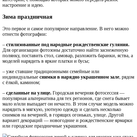
настроение и идею.
Зима праздничная
Это первое и самое популярное направление. В него можно
отнести фотографии:
–
стилизованные под народные рождественские гуляния.
Для организации фотозоны достаточно найти заснеженную
полянку, поставить стол, самовар, разложить баранки, яства, а
моделей нарядить в яркие платки и бусы;
– уже ставшие традиционными семейные или
индивидуальные
снимки в нарядно украшенном зале
, рядом
с ёлкой, камином;
–
сделанные на улице.
Городская вечерняя фотосессия —
популярная альтернатива для тех регионов, где снега бывает
мало и/или выпадает он нечасто. В этом случае модель можно
нарядить в мягкую, уютную одежду и сделать несколько
снимков на вечерней, в горящих огоньках, улице. Другой
вариант декораций — новогодние и рождественские ярмарки
или городские праздничные украшения.
Семейная фотосессия зимой у камина для многих уже стала