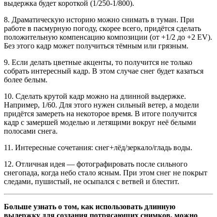
выдержка будет короткой (1/250-1/800).
8. Драматическую историю можно снимать в туман. При
работе в пасмурную погоду, скорее всего, придётся сделать
положительную компенсацию композиции (от +1/2 до +2 EV).
Без этого кадр может получиться тёмным или грязным.
9. Если делать цветные акценты, то получится не только
собрать интересный кадр. В этом случае снег будет казаться
более белым.
10. Сделать крутой кадр можно на длинной выдержке.
Например, 1/60. Для этого нужен сильный ветер, а модели
придётся замереть на некоторое время. В итоге получится
кадр с замершей моделью и летящими вокруг неё белыми
полосами снега.
11. Интересные сочетания: снег+лёд/зеркало/гладь воды.
12. Отличная идея — фотографировать после сильного
снегопада, когда небо стало ясным. При этом снег не покрыт
следами, пушистый, не осыпался с ветвей и блестит.
Больше узнать о том, как использовать длинную
выдержку для создания потрясающих снимков, можно