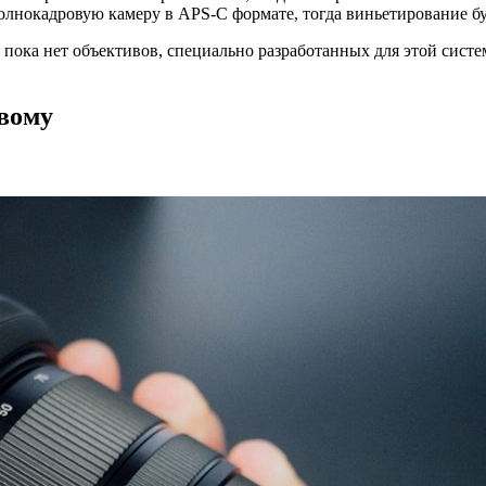
олнокадровую камеру в APS-C формате, тогда виньетирование бу
a пока нет объективов, специально разработанных для этой систе
овому