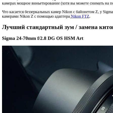
камерах мощное виньетирование (хотя вы можете снимать на п
Что касается беззеркальных камер Nikon с байонетом Z, у Sigm
камерами Nikon Z с помощью адаптера
Nikon FTZ
.
Лучший стандартный зум / замена кит
Sigma 24-70mm f/2.8 DG OS HSM Art