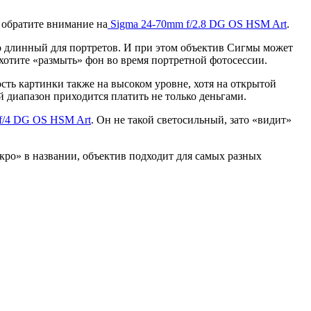
 обратите внимание на
Sigma 24-70mm f/2.8 DG OS HSM Art
.
но длинный для портретов. И при этом объектив Сигмы может
ахотите «размыть» фон во время портретной фотосессии.
сть картинки также на высоком уровне, хотя на открытой
 диапазон приходится платить не только деньгами.
f/4 DG OS HSM Art
. Он не такой светосильный, зато «видит»
акро» в названии, объектив подходит для самых разных