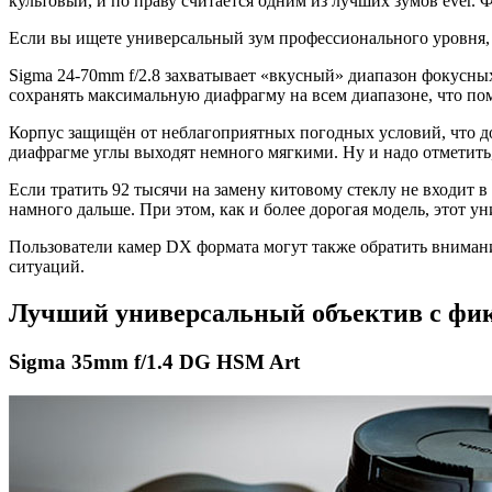
культовый, и по праву считается одним из лучших зумов ever. Ф
Если вы ищете универсальный зум профессионального уровня, 
Sigma 24-70mm f/2.8 захватывает «вкусный» диапазон фокусны
сохранять максимальную диафрагму на всем диапазоне, что пом
Корпус защищён от неблагоприятных погодных условий, что доб
диафрагме углы выходят немного мягкими. Ну и надо отметить,
Если тратить 92 тысячи на замену китовому стеклу не входит
намного дальше. При этом, как и более дорогая модель, этот 
Пользователи камер DX формата могут также обратить вниман
ситуаций.
Лучший универсальный объектив с фи
Sigma 35mm f/1.4 DG HSM Art