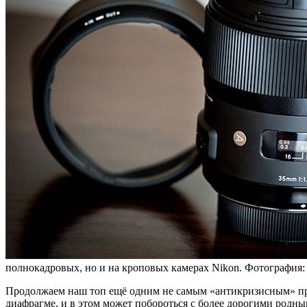
полнокадровых, но и на кроповых камерах Nikon. Фотография: 
Продолжаем наш топ ещё одним не самым «антикризисным» 
диафрагме, и в этом может побороться с более дорогими родны