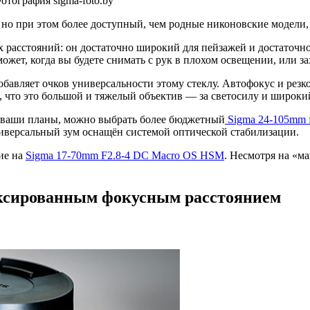
отография sigma-foto.by
но при этом более доступный, чем родные никоновские модели,
х расстояний: он достаточно широкий для пейзажей и достаточ
ожет, когда вы будете снимать с рук в плохом освещении, или з
авляет очков универсальности этому стеклу. Автофокус и резко
 что это большой и тяжелый объектив — за светосилу и широкий
 в ваши планы, можно выбрать более бюджетный
Sigma 24-105mm 
универсальный зум оснащён системой оптической стабилизации.
ие на
Sigma 17-70mm F2.8-4 DC Macro OS HSM
. Несмотря на «м
ксированным фокусным расстоянием