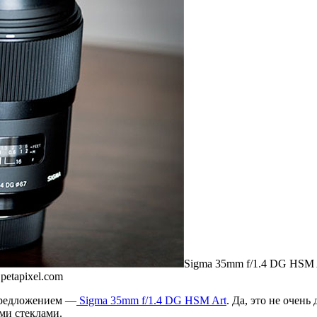
Sigma 35mm f/1.4 DG HSM A
petapixel.com
предложением —
Sigma 35mm f/1.4 DG HSM Art
. Да, это не очен
ми стеклами.