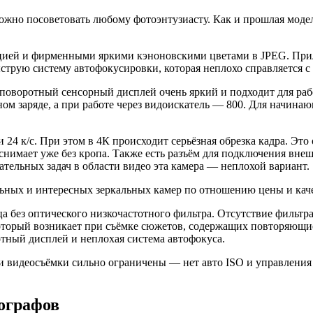
можно посоветовать любому фотоэнтузиасту. Как и прошлая моде
ацией и фирменными яркими кэноновскими цветами в JPEG. При
ыструю систему автофокусировки, которая неплохо справляется 
 поворотный сенсорный дисплей очень яркий и подходит для раб
дном заряде, а при работе через видоискатель — 800. Для начин
и 24 к/с. При этом в 4К происходит серьёзная обрезка кадра. Э
а снимает уже без кропа. Также есть разъём для подключения вн
вательных задач в области видео эта камера — неплохой вариант.
льных и интересных зеркальных камер по отношению цены и кач
а без оптического низкочастотного фильтра. Отсутствие фильтра
который возникает при съёмке сюжетов, содержащих повторяющи
тный дисплей и неплохая система автофокуса.
и видеосъёмки сильно ограничены — нет авто ISO и управления
ографов