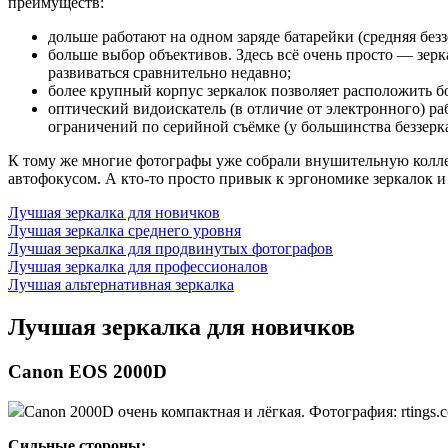
преимуществ:
дольше работают на одном заряде батарейки (средняя безз
больше выбор объективов. Здесь всё очень просто — зерк
развиваться сравнительно недавно;
более крупный корпус зеркалок позволяет расположить б
оптический видоискатель (в отличие от электронного) ра
ограничений по серийной съёмке (у большинства беззерк
К тому же многие фотографы уже собрали внушительную коллек
автофокусом. А кто-то просто привык к эргономике зеркалок и
Лучшая зеркалка для новичков
Лучшая зеркалка среднего уровня
Лучшая зеркалка для продвинутых фотографов
Лучшая зеркалка для профессионалов
Лучшая альтернативная зеркалка
Лучшая зеркалка для новичков
Canon EOS 2000D
Canon 2000D очень компактная и лёгкая. Фотография: rtings.
Сильные стороны: