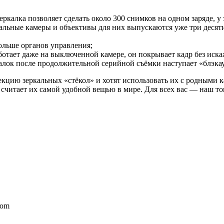
еркалка позволяет сделать около 300 снимков на одном заряде, у 
альные камеры и объективы для них выпускаются уже три десяти
ольше органов управления;
ботает даже на выключенной камере, он покрывает кадр без искаж
алок после продолжительной серийной съёмки наступает «блэкаут
цию зеркальных «стёкол» и хотят использовать их с родными к
 считает их самой удобной вещью в мире. Для всех вас — наш то
com