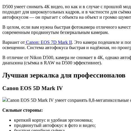
D500 умеет снимать 4К видео, но как и в случае с прошлой мод
подходит для широкоугольных кадров, и в частности для съёмки
автофокусом — он прыгает с объекта на объект и громко шумит
В целом, если вам нужна быстрая фотокамера отличного качест
современным продвинутым беззеркальным камерам.
Вариант от
Canon: EOS 7D Mark II
. Это камера подешевле и по
освещении. Система автофокуса быстрая и надёжная, но проиг
В отличие от Nikon D500, камера не снимает в 4К, однако авто
диапазона (съёмка в RAW на D500 эффективнее).
Лучшая зеркалка для профессионалов
Canon EOS 5D Mark IV
Canon EOS 5D Mark IV умеет сохранять 8,8-мегапиксельные ф
Сильные стороны:
крепкий корпус и удобная эргономика;
продвинутый автофокус в фото и видео;
быстрая серийная съёмка.