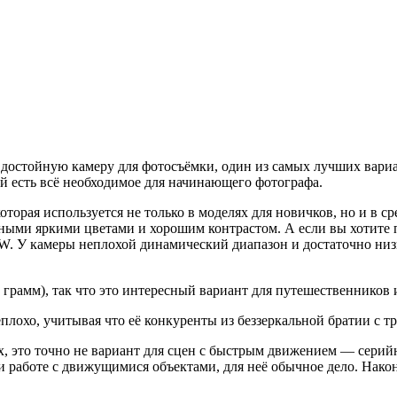
е достойную камеру для фотосъёмки, один из самых лучших вар
й есть всё необходимое для начинающего фотографа.
орая используется не только в моделях для новичков, но и в с
ными яркими цветами и хорошим контрастом. А если вы хотите п
. У камеры неплохой динамический диапазон и достаточно низк
 грамм), так что это интересный вариант для путешественников
неплохо, учитывая что её конкуренты из беззеркальной братии с
х, это точно не вариант для сцен с быстрым движением — серийн
и работе с движущимися объектами, для неё обычное дело. Нако