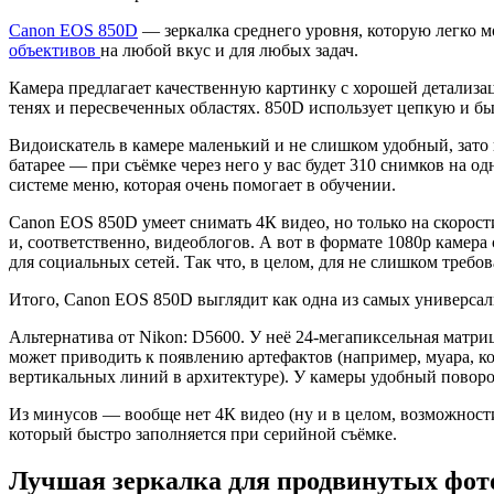
Canon EOS 850D
— зеркалка среднего уровня, которую легко 
объективов
на любой вкус и для любых задач.
Камера предлагает качественную картинку с хорошей детализ
тенях и пересвеченных областях. 850D использует цепкую и б
Видоискатель в камере маленький и не слишком удобный, зато
батарее — при съёмке через него у вас будет 310 снимков на о
системе меню, которая очень помогает в обучении.
Canon EOS 850D умеет снимать 4К видео, но только на скорост
и, соответственно, видеоблогов. А вот в формате 1080p камер
для социальных сетей. Так что, в целом, для не слишком требо
Итого, Canon EOS 850D выглядит как одна из самых универса
Альтернатива от Nikon: D5600. У неё 24-мегапиксельная матриц
может приводить к появлению артефактов (например, муара, 
вертикальных линий в архитектуре). У камеры удобный поворо
Из минусов — вообще нет 4К видео (ну и в целом, возможност
который быстро заполняется при серийной съёмке.
Лучшая зеркалка для продвинутых фот