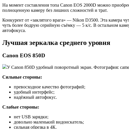
На момент составления топа Canon EOS 2000D можно приобрести
полноценную камеру без лишних сложностей и трат.
Конкурент от «заклятого врага» — Nikon D3500. Эта камера чу
чуть более бодрую серийную съёмку — 5 к/с. В остальном кам
автофокуса.
Лучшая зеркалка среднего уровня
Canon EOS 850D
У Canon 850D удобный поворотный экран. Фотография: camer
Сильные стороны:
превосходное качество фотографий;
удобный интерфейс;
надёжный автофокус.
Слабые стороны:
нет USB зарядки;
довольно маленький видоискатель;
сильная обрезка в 4К.