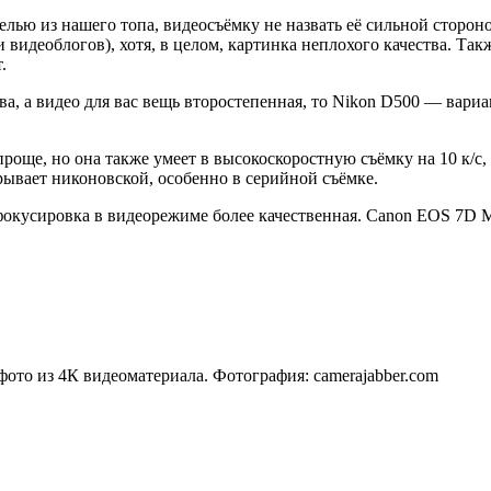
елью из нашего топа, видеосъёмку не назвать её сильной сторон
 видеоблогов), хотя, в целом, картинка неплохого качества. Так
.
ва, а видео для вас вещь второстепенная, то Nikon D500 — вар
проще, но она также умеет в высокоскоростную съёмку на 10 к/с
рывает никоновской, особенно в серийной съёмке.
фокусировка в видеорежиме более качественная. Canon EOS 7D Ma
ото из 4К видеоматериала. Фотография: camerajabber.com