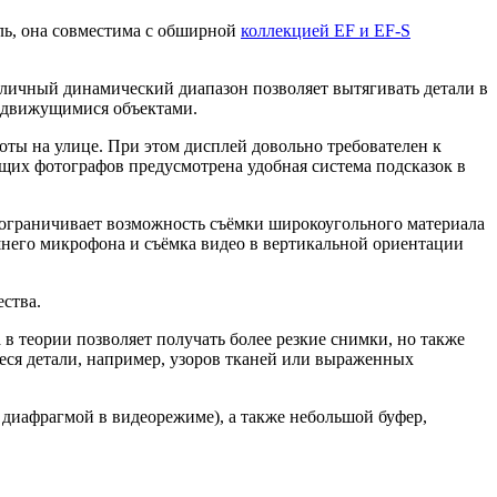
ль, она совместима с обширной
коллекцией EF и EF-S
личный динамический диапазон позволяет вытягивать детали в
с движущимися объектами.
оты на улице. При этом дисплей довольно требователен к
ающих фотографов предусмотрена удобная система подсказок в
то ограничивает возможность съёмки широкоугольного материала
ешнего микрофона и съёмка видео в вертикальной ориентации
ества.
 в теории позволяет получать более резкие снимки, но также
еся детали, например, узоров тканей или выраженных
 диафрагмой в видеорежиме), а также небольшой буфер,