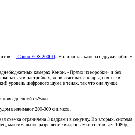
иантов —
Canon EOS 2000D
. Это простая камера с дружелюбным
реднебюджетных камерах Кэнон. «Прямо из коробки» и без
окопаться в настройках, «повытягивать» кадры, снятые в
ий уровень цифрового шума в тенях, так что она лучше
 и повседневной съёмки.
 трудом выжимают 200-300 снимков.
ая съёмка ограничена 3 кадрами в секунду. Во-вторых, система
нец, максимальное разрешение видеосъёмки составляет 1080p,