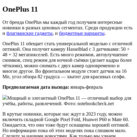
OnePlus 11
От бренда OnePlus мы каждый год получаем интересные
новинки в разных ценовых сегментах. Среди продукции есть
и
флагманские гаджеты
, и
бюджетные варианты
.
OnePlus 11 обещает стать универсальной моделью с отличной
оптикой. Она получит камеру Hasselblad с 3 датчиками: 50 +
48 + 32 мегапикселей. Есть много режимов, автоулучшение
снимков, спец режим для ночной съёмки (делает кадры более
чёткими), можно снимать с двух камер одновременно и
многое другое. Во фронтальном модуле стоит датчик на 16
Мп, угол обзора 82 градуса — хватит для красивых селфи.
Предполагаемая дата выхода:
январь-февраль
Мощный и элегантный OnePlus 11 — отличный выбор для
учёбы, работы, развлечений. Фото: notebookcheck.net
В крутые новинки, которые нас ждут в 2023 году, можно
включить складной Google Pixel Fold, Huawei P60 и Mate 60.
Ожидается, что они тоже будут оснащены хорошей оптикой.
Но информации пока об этих моделях пока слишком мало.
Следите за нашими новостями. Как только мы узнаем