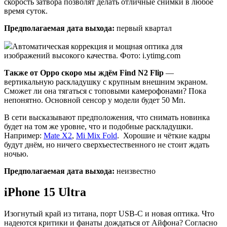
скорость затвора позволят делать отличные снимки в любое
время суток.
Предполагаемая дата выхода:
первый квартал
Автоматическая коррекция и мощная оптика для
изображений высокого качества. Фото: i.ytimg.com
Также от Oppo скоро мы ждём Find N2 Flip
—
вертикальную раскладушку с крупным внешним экраном.
Сможет ли она тягаться с топовыми камерофонами? Пока
непонятно. Основной сенсор у модели будет 50 Мп.
В сети высказывают предположения, что снимать новинка
будет на том же уровне, что и подобные раскладушки.
Например:
Mate X2
,
Mi Mix Fold
. Хорошие и чёткие кадры
будут днём, но ничего сверхъестественного не стоит ждать
ночью.
Предполагаемая дата выхода:
неизвестно
iPhone 15 Ultra
Изогнутый край из титана, порт USB-C и новая оптика. Что
надеются критики и фанаты дождаться от Айфона? Согласно