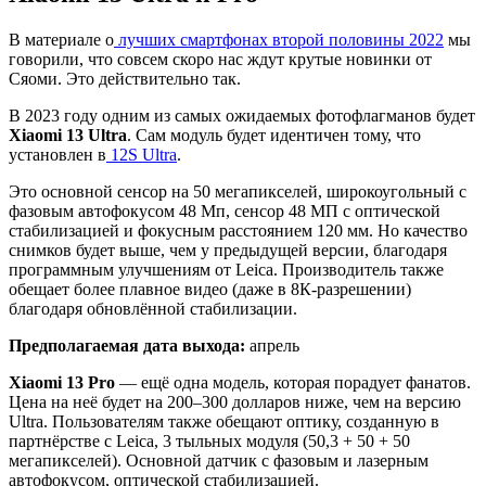
В материале о
лучших смартфонах второй половины 2022
мы
говорили, что совсем скоро нас ждут крутые новинки от
Сяоми. Это действительно так.
В 2023 году одним из самых ожидаемых фотофлагманов будет
Xiaomi 13 Ultra
. Сам модуль будет идентичен тому, что
установлен в
12S Ultra
.
Это основной сенсор на 50 мегапикселей, широкоугольный с
фазовым автофокусом 48 Мп, сенсор 48 МП с оптической
стабилизацией и фокусным расстоянием 120 мм. Но качество
снимков будет выше, чем у предыдущей версии, благодаря
программным улучшениям от Leica. Производитель также
обещает более плавное видео (даже в 8К-разрешении)
благодаря обновлённой стабилизации.
Предполагаемая дата выхода:
апрель
Xiaomi 13 Pro
— ещё одна модель, которая порадует фанатов.
Цена на неё будет на 200–300 долларов ниже, чем на версию
Ultra. Пользователям также обещают оптику, созданную в
партнёрстве с Leica, 3 тыльных модуля (50,3 + 50 + 50
мегапикселей). Основной датчик с фазовым и лазерным
автофокусом, оптической стабилизацией.