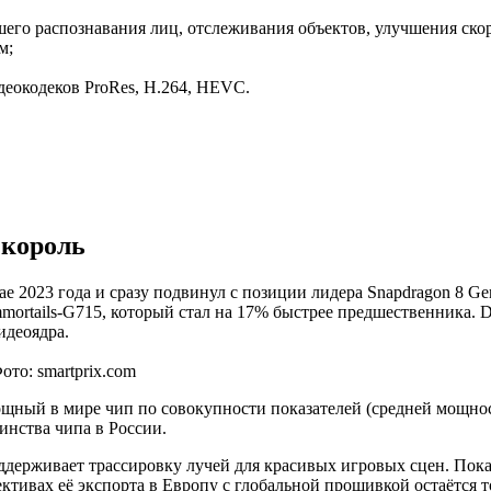
го распознавания лиц, отслеживания объектов, улучшения ско
м;
деокодеков ProRes, H.264, HEVC.
 король
мае 2023 года и сразу подвинул с позиции лидера Snapdragon 8
ortails-G715, который стал на 17% быстрее предшественника. Dim
идеоядра.
ото: smartprix.com
мощный в мире чип по совокупности показателей (средней мощно
инства чипа в России.
ддерживает трассировку лучей для красивых игровых сцен. Пока
ективах её экспорта в Европу с глобальной прошивкой остаётся т