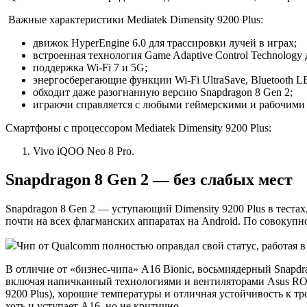
Важные характеристики Mediatek Dimensity 9200 Plus:
движок HyperEngine 6.0 для трассировки лучей в играх;
встроенная технология Game Adaptive Control Technology
поддержка Wi-Fi 7 и 5G;
энергосберегающие функции Wi-Fi UltraSave, Bluetooth L
обходит даже разогнанную версию Snapdragon 8 Gen 2;
играючи справляется с любыми геймерскими и рабочими за
Смартфоны с процессором Mediatek Dimensity 9200 Plus:
Vivo iQOO Neo 8 Pro.
Snapdragon 8 Gen 2 — без слабых мест
Snapdragon 8 Gen 2 — уступающий Dimensity 9200 Plus в теста
почти на всех флагманских аппаратах на Android. По совокупн
Чип от Qualcomm полностью оправдал свой статус, работая в 
В отличие от «бизнес-чипа» A16 Bionic, восьмиядерный Snapdra
включая напичканный технологиями и вентиляторами Asus ROG P
9200 Plus), хорошие температуры и отличная устойчивость к тр
хоть и уступает A16, но не критично.