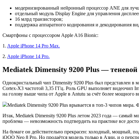
модернизированный нейронный процессор ANE для лучше
отдельный модуль Display Engine для управления дисплее
16 млрд транзисторов;
поддержка аппаратного кодирования и декодирования ви
Смартфоны с процессором Apple A16 Bionic:
1.
Apple iPhone 14 Pro Max.
2.
Apple iPhone 14 Pro.
Mediatek Dimensity 9200 Plus — теневой
Однокристальный чип Dimensity 9200 Plus был представлен в 
Cortex-X3 частотой 3,35 ГГц. Роль GPU выполняет видеочип Imm
на голову выше чипа от Apple в Antutu за счёт более мощного в
Mediatek Dimensity 9200 Plus врывается в топ-3 чипов мира. Ф
Итак, Mediatek Dimensity 9200 Plus летом 2023 года — самый 
проблема — невозможность подтвердить на практике все досто
На бумаге он действительно прекрасен: холодный, мощный, по
iQOO Neo 8 Pro. Но продаётся модель только в Азии, и о персп