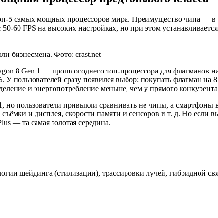
в топ-5 самых мощных процессоров мира. Преимущество чипа — 
с 50-60 FPS на высоких настройках, но при этом устанавливает
и бизнесмена. Фото: crast.net
ragon 8 Gen 1 — прошлогоднего топ-процессора для флагманов на
. У пользователей сразу появился выбор: покупать флагман на 8 
деление и энергопотребление меньше, чем у прямого конкурента
 1, но пользователи привыкли сравнивать не чипы, а смартфоны 
 съёмки и дисплея, скорости памяти и сенсоров и т. д. Но если
 Plus — та самая золотая середина.
гии шейдинга (стилизации), трассировки лучей, гибридной связ