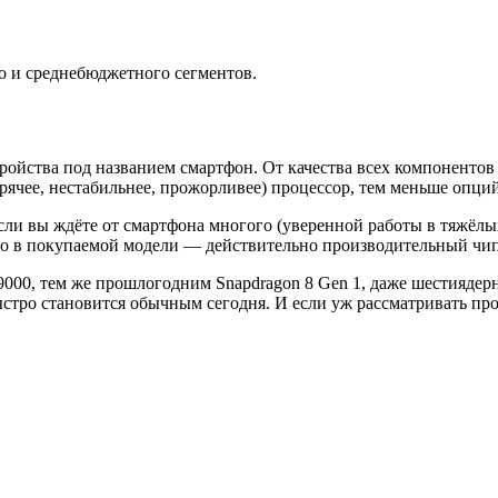
го и среднебюджетного сегментов.
ройства под названием смартфон. От качества всех компонентов 
горячее, нестабильнее, прожорливее) процессор, тем меньше опц
если вы ждёте от смартфона многого (уверенной работы в тяжёл
что в покупаемой модели — действительно производительный чип
00, тем же прошлогодним Snapdragon 8 Gen 1, даже шестиядерны
ыстро становится обычным сегодня. И если уж рассматривать пр