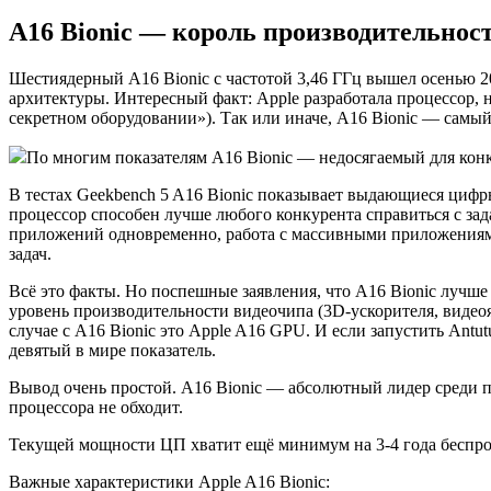
A16 Bionic — король производительност
Шестиядерный A16 Bionic с частотой 3,46 ГГц вышел осенью 2
архитектуры. Интересный факт: Apple разработала процессор, н
секретном оборудовании»). Так или иначе, A16 Bionic — самый
По многим показателям A16 Bionic — недосягаемый для конку
В тестах Geekbench 5 A16 Bionic показывает выдающиеся цифры:
процессор способен лучше любого конкурента справиться с зад
приложений одновременно, работа с массивными приложениями
задач.
Всё это факты. Но поспешные заявления, что A16 Bionic лучше
уровень производительности видеочипа (3D-ускорителя, видеояд
случае с A16 Bionic это Apple A16 GPU. И если запустить Antu
девятый в мире показатель.
Вывод очень простой. A16 Bionic — абсолютный лидер среди п
процессора не обходит.
Текущей мощности ЦП хватит ещё минимум на 3-4 года беспро
Важные характеристики Apple A16 Bionic: