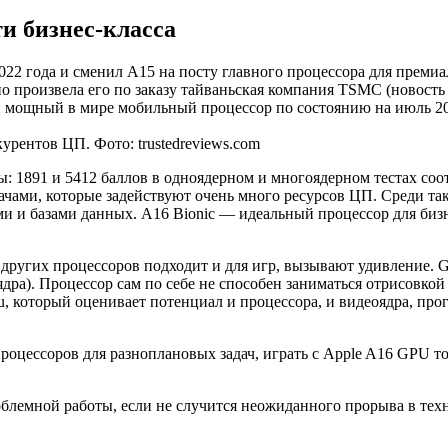
и бизнес-класса
022 года и сменил A15 на посту главного процессора для преми
о произвела его по заказу тайваньская компания TSMC (новость д
 мощный в мире мобильный процессор по состоянию на июль 2023
рентов ЦП. Фото: trustedreviews.com
 1891 и 5412 баллов в одноядерном и многоядерном тестах соотв
ачами, которые задействуют очень много ресурсов ЦП. Среди так
 и базами данных. A16 Bionic — идеальный процессор для бизн
 других процессоров подходит и для игр, вызывают удивление. G
ра). Процессор сам по себе не способен заниматься отрисовкой 
tu, который оценивает потенциал и процессора, и видеоядра, про
роцессоров для разноплановых задач, играть с Apple A16 GPU т
блемной работы, если не случится неожиданного прорыва в тех