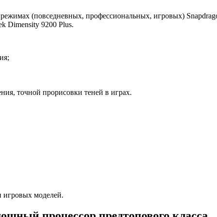
 режимах (повседневных, профессиональных, игровых) Snapdrag
k Dimensity 9200 Plus.
ия;
ния, точной прорисовки теней в играх.
и игровых моделей.
 мощный процессор предтопового класса