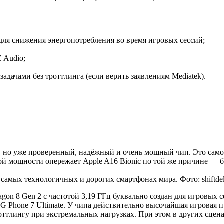
 для снижения энергопотребления во время игровых сессий;
E Audio;
дачами без троттлинга (если верить заявлениям Mediatek).
х, но уже проверенный, надёжный и очень мощный чип. Это само
ой мощности опережает Apple A16 Bionic по той же причине — б
самых технологичных и дорогих смартфонах мира. Фото: shiftdele
gon 8 Gen 2 с частотой 3,19 ГГц буквально создан для игровых 
hone 7 Ultimate. У чипа действительно высочайшая игровая про
оттлингу при экстремальных нагрузках. При этом в других сцена