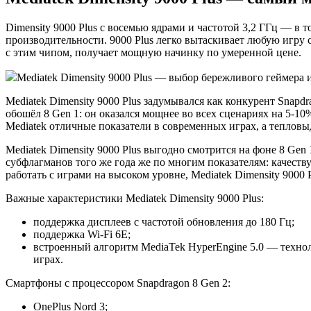
Dimensity 9000 Plus с восемью ядрами и частотой 3,2 ГГц — 
производительности. 9000 Plus легко вытаскивает любую игру 
с этим чипом, получает мощную начинку по умеренной цене.
Mediatek Dimensity 9000 Plus — выбор бережливого геймера ил
Mediatek Dimensity 9000 Plus задумывался как конкурент Snapd
обошёл 8 Gen 1: он оказался мощнее во всех сценариях на 5-10%
Mediatek отличные показатели в современных играх, а тепловы
Mediatek Dimensity 9000 Plus выгодно смотрится на фоне 8 Gen
субфлагманов того же года же по многим показателям: качеству
работать с играми на высоком уровне, Mediatek Dimensity 9000
Важные характеристики Mediatek Dimensity 9000 Plus:
поддержка дисплеев с частотой обновления до 180 Гц;
поддержка Wi-Fi 6E;
встроенный алгоритм MediaTek HyperEngine 5.0 — техноло
играх.
Смартфоны с процессором Snapdragon 8 Gen 2:
OnePlus Nord 3;