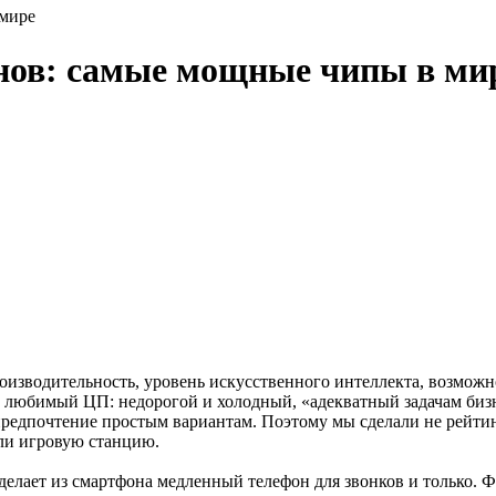
 мире
онов: самые мощные чипы в ми
оизводительность, уровень искусственного интеллекта, возможн
й любимый ЦП: недорогой и холодный, «адекватный задачам бизн
предпочтение простым вариантам. Поэтому мы сделали не рейти
или игровую станцию.
лает из смартфона медленный телефон для звонков и только. Фо