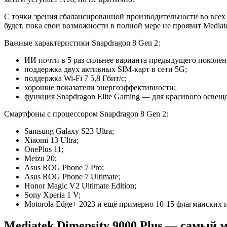
С точки зрения сбалансированной производительности во всех
будет, пока свои возможности в полной мере не проявит Mediate
Важные характеристики Snapdragon 8 Gen 2:
ИИ почти в 5 раз сильнее варианта предыдущего поколен
поддержка двух активных SIM-карт в сети 5G;
поддержка Wi-Fi 7 5,8 Гбит/с;
хорошие показатели энергоэффективности;
функция Snapdragon Elite Gaming — для красивого освеще
Смартфоны с процессором Snapdragon 8 Gen 2:
Samsung Galaxy S23 Ultra;
Xiaomi 13 Ultra;
OnePlus 11;
Meizu 20;
Asus ROG Phone 7 Pro;
Asus ROG Phone 7 Ultimate;
Honor Magic V2 Ultimate Edition;
Sony Xperia 1 V;
Motorola Edge+ 2023 и ещё примерно 10-15 флагманских 
Mediatek Dimensity 9000 Plus — самый