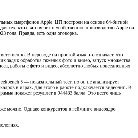
альных смартфонов Apple. ЦП построен на основе 64-битной
ля тех, кто свято верит в «собственное производство Apple на
 года. Правда, есть одна оговорка.
етственно. В переводе на простой язык это означает, что
их задач: обработка тяжёлых фото и видео, запуск множества
еса, работы с фото и видео, абсолютно любых повседневных
eekbench 5 — показательный тест, но он не анализирует
кадров в играх. Для этого к работе подключается видеочип. В
грамма покажет результат в 944483 балла. Это всего лишь
оже можно. Однако конкурентов в гейминге видеоядро
нологиях.