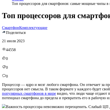
Топ процессоров для смартфонов: самые мощные чипы в
Топ процессоров для смартф
Смартфон
Комплектующие
Поделиться
21 июля 2023
44558
0
0
0
Процессор — ядро и мозг любого смартфона. Он отвечает за пр
процессоров нет смысла. В таком формате у каждого будет сво
популярных смартфонов в мире
видно, что люди чаще отдают 
потенциал смартфона до предела и превратить его в рабочую 
Важность процессора невозможно переоценить. Слабый ЦП де