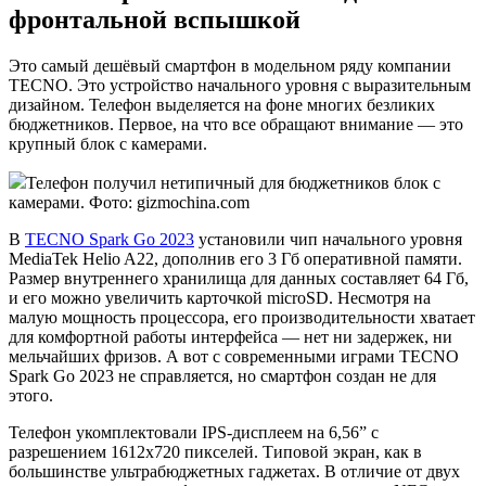
фронтальной вспышкой
Это самый дешёвый смартфон в модельном ряду компании
TECNO. Это устройство начального уровня с выразительным
дизайном. Телефон выделяется на фоне многих безликих
бюджетников. Первое, на что все обращают внимание — это
крупный блок с камерами.
Телефон получил нетипичный для бюджетников блок с
камерами. Фото: gizmochina.com
В
TECNO Spark Go 2023
установили чип начального уровня
MediaTek Helio A22, дополнив его 3 Гб оперативной памяти.
Размер внутреннего хранилища для данных составляет 64 Гб,
и его можно увеличить карточкой microSD. Несмотря на
малую мощность процессора, его производительности хватает
для комфортной работы интерфейса — нет ни задержек, ни
мельчайших фризов. А вот с современными играми TECNO
Spark Go 2023 не справляется, но смартфон создан не для
этого.
Телефон укомплектовали IPS-дисплеем на 6,56” с
разрешением 1612х720 пикселей. Типовой экран, как в
большинстве ультрабюджетных гаджетах. В отличие от двух