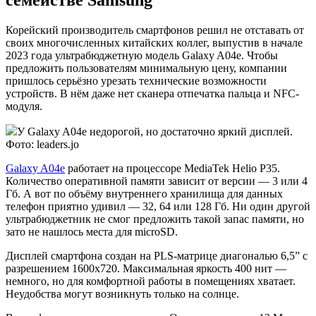
семействе Samsung
Корейский производитель смартфонов решил не отставать от
своих многочисленных китайских коллег, выпустив в начале
2023 года ультрабюджетную модель Galaxy A04e. Чтобы
предложить пользователям минимальную цену, компании
пришлось серьёзно урезать технические возможности
устройств. В нём даже нет сканера отпечатка пальца и NFC-
модуля.
У Galaxy A04e недорогой, но достаточно яркий дисплей.
Фото: leaders.jo
Galaxy A04e
работает на процессоре MediaTek Helio P35.
Количество оперативной памяти зависит от версии — 3 или 4
Гб. А вот по объёму внутреннего хранилища для данных
телефон приятно удивил — 32, 64 или 128 Гб. Ни один другой
ультрабюджетник не смог предложить такой запас памяти, но
зато не нашлось места для microSD.
Дисплей смартфона создан на PLS-матрице диагональю 6,5” с
разрешением 1600x720. Максимальная яркость 400 нит —
немного, но для комфортной работы в помещениях хватает.
Неудобства могут возникнуть только на солнце.