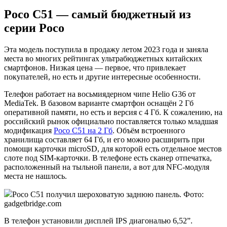
Poco C51 — самый бюджетный из
серии Poco
Эта модель поступила в продажу летом 2023 года и заняла
места во многих рейтингах ультрабюджетных китайских
смартфонов. Низкая цена — первое, что привлекает
покупателей, но есть и другие интересные особенности.
Телефон работает на восьмиядерном чипе Helio G36 от
MediaTek. В базовом варианте смартфон оснащён 2 Гб
оперативной памяти, но есть и версия с 4 Гб. К сожалению, на
российский рынок официально поставляется только младшая
модификация
Poco C51 на 2 Гб
. Объём встроенного
хранилища составляет 64 Гб, и его можно расширить при
помощи карточки microSD, для которой есть отдельное местов
слоте под SIM-карточки. В телефоне есть сканер отпечатка,
расположенный на тыльной панели, а вот для NFC-модуля
места не нашлось.
Poco C51 получил шероховатую заднюю панель. Фото:
gadgetbridge.com
В телефон установили дисплей IPS диагональю 6,52”.