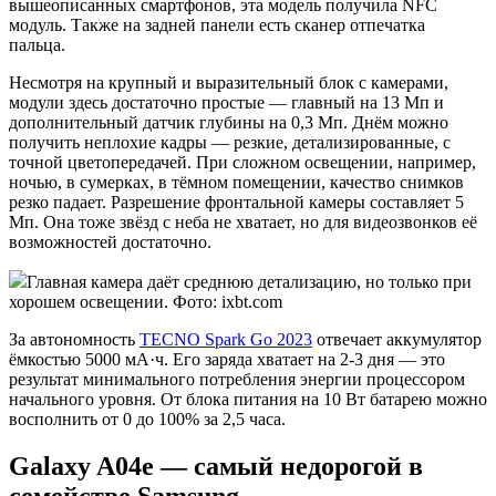
вышеописанных смартфонов, эта модель получила NFC
модуль. Также на задней панели есть сканер отпечатка
пальца.
Несмотря на крупный и выразительный блок с камерами,
модули здесь достаточно простые — главный на 13 Мп и
дополнительный датчик глубины на 0,3 Мп. Днём можно
получить неплохие кадры — резкие, детализированные, с
точной цветопередачей. При сложном освещении, например,
ночью, в сумерках, в тёмном помещении, качество снимков
резко падает. Разрешение фронтальной камеры составляет 5
Мп. Она тоже звёзд с неба не хватает, но для видеозвонков её
возможностей достаточно.
Главная камера даёт среднюю детализацию, но только при
хорошем освещении. Фото: ixbt.com
За автономность
TECNO Spark Go 2023
отвечает аккумулятор
ёмкостью 5000 мА·ч. Его заряда хватает на 2-3 дня — это
результат минимального потребления энергии процессором
начального уровня. От блока питания на 10 Вт батарею можно
восполнить от 0 до 100% за 2,5 часа.
Galaxy A04e — самый недорогой в