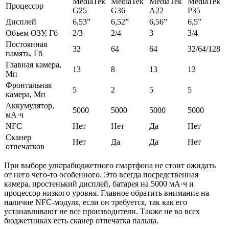
MediaTek
MediaTek
MediaTek
MediaTek
Процессор
G25
G36
А22
P35
Дисплей
6,53”
6,52”
6,56”
6,5”
Объем ОЗУ, Гб
2/3
2/4
3
3/4
Постоянная
32
64
64
32/64/128
память, Гб
Главная камера,
13
8
13
13
Мп
Фронтальная
5
2
5
5
камера, Мп
Аккумулятор,
5000
5000
5000
5000
мА·ч
NFC
Нет
Нет
Да
Нет
Сканер
Нет
Да
Да
Нет
отпечатков
При выборе ультрабюджетного смартфона не стоит ожидать
от него чего-то особенного. Это всегда посредственная
камера, простенький дисплей, батарея на 5000 мА·ч и
процессор низкого уровня. Главное обратить внимание на
наличие NFC-модуля, если он требуется, так как его
устанавливают не все производители. Также не во всех
бюджетниках есть сканер отпечатка пальца.