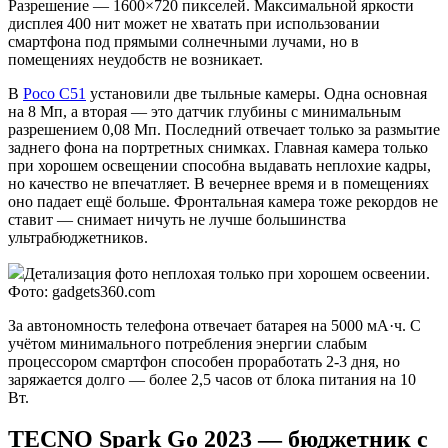
Разрешение — 1600×720 пикселей. Максимальной яркости
дисплея 400 нит может не хватать при использовании
смартфона под прямыми солнечными лучами, но в
помещениях неудобств не возникает.
В
Poco C51
установили две тыльные камеры. Одна основная
на 8 Мп, а вторая — это датчик глубины с минимальным
разрешением 0,08 Мп. Последний отвечает только за размытие
заднего фона на портретных снимках. Главная камера только
при хорошем освещении способна выдавать неплохие кадры,
но качество не впечатляет. В вечернее время и в помещениях
оно падает ещё больше. Фронтальная камера тоже рекордов не
ставит — снимает ничуть не лучше большинства
ультрабюджетников.
Детализация фото неплохая только при хорошем освеении.
Фото: gadgets360.com
За автономность телефона отвечает батарея на 5000 мА·ч. С
учётом минимального потребления энергии слабым
процессором смартфон способен проработать 2-3 дня, но
заряжается долго — более 2,5 часов от блока питания на 10
Вт.
TECNO Spark Go 2023 — бюджетник с