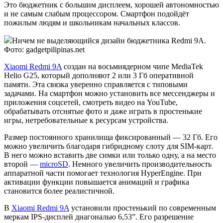
Это бюджетник с большим дисплеем, хорошей автономностью
и не самым слабым процессором. Смартфон подойдёт
пожилым людям и школьникам начальных классов.
Ничем не выделяющийся дизайн бюджетника Redmi 9A.
Фото: gadgetpilipinas.net
Xiaomi Redmi 9A
создан на восьмиядерном чипе MediaTek
Helio G25, который дополняют 2 или 3 Гб оперативной
памяти. Эта связка уверенно справляется с типовыми
задачами. На смартфон можно установить все мессенджеры и
приложения соцсетей, смотреть видео на YouTube,
обрабатывать отснятые фото и даже играть в простенькие
игры, нетребовательные к ресурсам устройства.
Размер постоянного хранилища фиксированный — 32 Гб. Его
можно увеличить благодаря гибридному слоту для SIM-карт.
В него можно вставить две симки или только одну, а на место
второй —
microSD
. Немного увеличить производительность
аппаратной части помогает технология HyperEngine. При
активации функции повышается анимаций и графика
становится более реалистичной.
В
Xiaomi Redmi 9A
установили простенький по современным
меркам IPS-дисплей диагональю 6,53”. Его разрешение