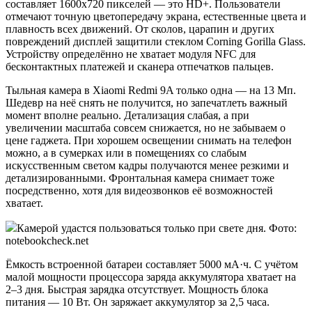
составляет 1600х720 пикселей — это HD+. Пользователи
отмечают точную цветопередачу экрана, естественные цвета и
плавность всех движений. От сколов, царапин и других
повреждений дисплей защитили стеклом Corning Gorilla Glass.
Устройству определённо не хватает модуля NFC для
бесконтактных платежей и сканера отпечатков пальцев.
Тыльная камера в Xiaomi Redmi 9A только одна — на 13 Мп.
Шедевр на неё снять не получится, но запечатлеть важный
момент вполне реально. Детализация слабая, а при
увеличении масштаба совсем снижается, но не забываем о
цене гаджета. При хорошем освещении снимать на телефон
можно, а в сумерках или в помещениях со слабым
искусственным светом кадры получаются менее резкими и
детализированными. Фронтальная камера снимает тоже
посредственно, хотя для видеозвонков её возможностей
хватает.
Камерой удастся пользоваться только при свете дня. Фото:
notebookcheck.net
Ёмкость встроенной батареи составляет 5000 мА·ч. С учётом
малой мощности процессора заряда аккумулятора хватает на
2–3 дня. Быстрая зарядка отсутствует. Мощность блока
питания — 10 Вт. Он заряжает аккумулятор за 2,5 часа.