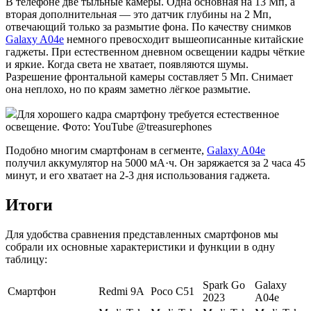
В телефоне две тыльные камеры. Одна основная на 13 Мп, а
вторая дополнительная — это датчик глубины на 2 Мп,
отвечающий только за размытие фона. По качеству снимков
Galaxy A04e
немного превосходит вышеописанные китайские
гаджеты. При естественном дневном освещении кадры чёткие
и яркие. Когда света не хватает, появляются шумы.
Разрешение фронтальной камеры составляет 5 Мп. Снимает
она неплохо, но по краям заметно лёгкое размытие.
Для хорошего кадра смартфону требуется естественное
освещение. Фото: YouTube @treasurephones
Подобно многим смартфонам в сегменте,
Galaxy A04e
получил аккумулятор на 5000 мА·ч. Он заряжается за 2 часа 45
минут, и его хватает на 2-3 дня использования гаджета.
Итоги
Для удобства сравнения представленных смартфонов мы
собрали их основные характеристики и функции в одну
таблицу:
Spark Go
Galaxy
Смартфон
Redmi 9A
Poco C51
2023
A04e