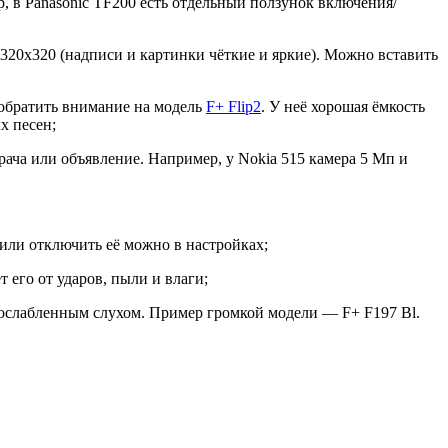
 в Panasonic TF200 есть отдельный ползунок включения/
320х320 (надписи и картинки чёткие и яркие). Можно вставить
 обратить внимание на модель
F+ Flip2
. У неё хорошая ёмкость
х песен;
ача или объявление. Например, у Nokia 515 камера 5 Мп и
или отключить её можно в настройках;
т его от ударов, пыли и влаги;
с ослабленным слухом. Пример громкой модели — F+ F197 Bl.