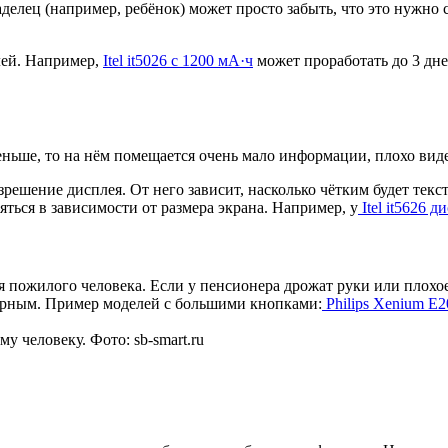
аделец (например, ребёнок) может просто забыть, что это нужно
лей. Например,
Itel it5026 с 1200 мА·ч
может проработать до 3 дне
ньше, то на нём помещается очень мало информации, плохо виде
решение дисплея. От него зависит, насколько чётким будет тек
ться в зависимости от размера экрана. Например, у
Itel it5626 
 пожилого человека. Если у пенсионера дрожат руки или плохо
орным. Пример моделей с большими кнопками:
Philips Xenium E2
 человеку. Фото: sb-smart.ru