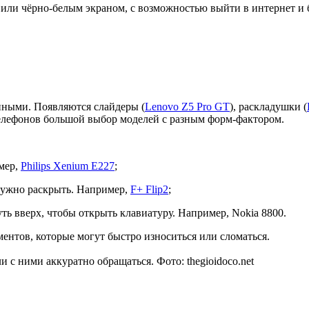
 или чёрно-белым экраном, с возможностью выйти в интернет и 
ными. Появляются слайдеры (
Lenovo Z5 Pro GT
), раскладушки (
телефонов большой выбор моделей с разным форм-фактором.
мер,
Philips Xenium E227
;
нужно раскрыть. Например,
F+ Flip2
;
ь вверх, чтобы открыть клавиатуру. Например, Nokia 8800.
нтов, которые могут быстро износиться или сломаться.
 с ними аккуратно обращаться. Фото: thegioidoco.net