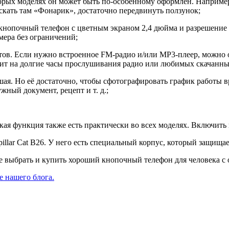
орых моделях он может быть по-особенному оформлен. Например,
скать там «Фонарик», достаточно передвинуть ползунок;
 кнопочный телефон с цветным экраном 2,4 дюйма и разрешение 
мера без ограничений;
етов. Если нужно встроенное FM-радио и/или MP3-плеер, можно
атит на долгие часы прослушивания радио или любимых скачанны
ая. Но её достаточно, чтобы сфотографировать график работы вр
ный документ, рецепт и т. д.;
я функция также есть практически во всех моделях. Включить 
pillar Cat B26. У него есть специальный корпус, который защищае
ите выбрать и купить хороший кнопочный телефон для человека 
е нашего блога.