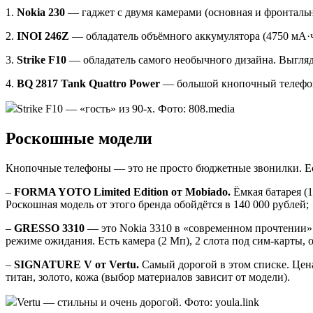
1.
Nokia 230
— гаджет с двумя камерами (основная и фронтальн
2.
INOI 246Z
— обладатель объёмного аккумулятора (4750 мА·ч)
3.
Strike F10
— обладатель самого необычного дизайна. Выгляди
4.
BQ 2817 Tank Quattro Power
— большой кнопочный телефон 
Strike F10 — «гость» из 90-х. Фото: 808.media
Роскошные модели
Кнопочные телефоны — это не просто бюджетные звонилки. Ест
–
FORMA YOTO Limited Edition от Mobiado.
Ёмкая батарея (
Роскошная модель от этого бренда обойдётся в 140 000 рублей;
–
GRESSO 3310
— это Nokia 3310 в «современном прочтении». 
режиме ожидания. Есть камера (2 Мп), 2 слота под сим-карты, о
–
SIGNATURE V от Vertu.
Самый дорогой в этом списке. Цена
титан, золото, кожа (выбор материалов зависит от модели).
Vertu — стильны и очень дорогой. Фото: youla.link