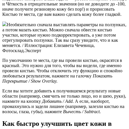
и Чёткость в отрицательные значения (но не доводите до -100,
иначе получите резиновую кожу без пор!) и прорисовать
Кистью те места, где вам важно сделать кожу более гладкой.
Необязательно сначала выставлять параметры на ползунках,
а потом мазать кистью. Можно сначала обвести кистью
участки, которые нужно подкорректировать, а уже потом
отрегулировать ползунки. Так вы сразу увидите, что и как
меняется. / Иллюстрация: Елизавета Чечевица,
Фотосклад.Эксперт
По умолчанию те места, где вы провели кистью, окрасятся в
красный. Это нужно для того, чтобы вы видели, где именно
провели кистью. Чтобы отключить эту функцию и спокойно
любоваться результатом, нажмите на галочку
Показать
Перекрытие / Show Overlay.
Если вы хотите добавить к получившемся результату новые
области (например, смягчить не только лицо, но и шею, руки),
нажмите на кнопку
Добавить / Add
. А если, наоборот,
промахнулись и задели лишнее (например, залезли кистью на
волосы, глаза, губы), нажмите
Вычесть / Subtract
.
Как быстро улучшить цвет кожи в