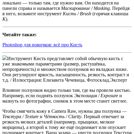
локально — только там, где нужно вам. Он находится на
панели справа и называется
Маскирование / Masking
. Перейдя
в него, возьмите инструмент
Кисть / Brush
(горячая клавиша
K
).
Читайте также:
Photoshop для новичков: всё про Кисть
Инструмент Кисть представляет собой обычную кисть с
уже знакомыми параметрами (размер, растушёвка,
непрозрачность) и множеством ползунков во вкладках ниже.
Они регулируют яркость, насыщенность, резкость, контраст и
т.д. / Иллюстрация: Елизавета Чечевица, Фотосклад.Эксперт
Влияние ползунков видно только там, где вы провели кистью.
Например, если поднять ползунок
Экспозиция / Exposure
и
мазнуть по фотографии, снимок в этом месте станет светлее.
Чтобы смягчить кожу в Camera Raw, нужны два ползунка —
Текстура / Texture
и
Чёткость / Clarity
. Первый отвечает за
резкость мелких деталей (например, прыщики, мелкие
морщины), а второй к тому же ещё поднимает или опускает
поднимает контраст. Ваша задача — увести ползунки Текстура