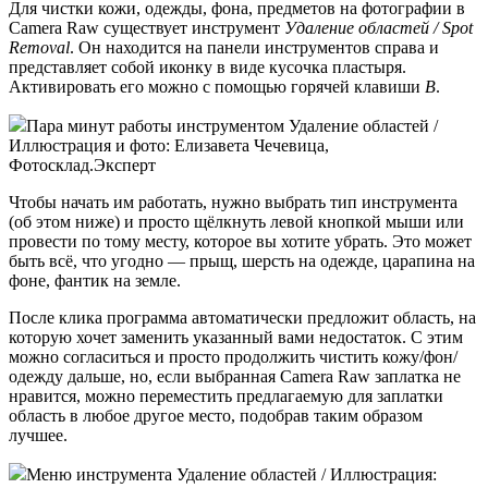
Для чистки кожи, одежды, фона, предметов на фотографии в
Camera Raw существует инструмент
Удаление областей / Spot
Removal
. Он находится на панели инструментов справа и
представляет собой иконку в виде кусочка пластыря.
Активировать его можно с помощью горячей клавиши
B
.
Пара минут работы инструментом Удаление областей /
Иллюстрация и фото: Елизавета Чечевица,
Фотосклад.Эксперт
Чтобы начать им работать, нужно выбрать тип инструмента
(об этом ниже) и просто щёлкнуть левой кнопкой мыши или
провести по тому месту, которое вы хотите убрать. Это может
быть всё, что угодно — прыщ, шерсть на одежде, царапина на
фоне, фантик на земле.
После клика программа автоматически предложит область, на
которую хочет заменить указанный вами недостаток. С этим
можно согласиться и просто продолжить чистить кожу/фон/
одежду дальше, но, если выбранная Camera Raw заплатка не
нравится, можно переместить предлагаемую для заплатки
область в любое другое место, подобрав таким образом
лучшее.
Меню инструмента Удаление областей / Иллюстрация: