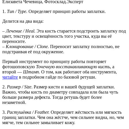
Елизавета Чечевица, Фотосклад.Эксперт
1.
Тип / Type.
Определяет принцип работы заплатки.
Делится на два вида:
–
Лечение / Heal.
Эта кисть старается подстроить заплатку под
цвет, текстуру и освещённость того участка, куда вы её
переносите.
–
Клонирование / Clone.
Переносит заплатку полностью, не
подстраивая её под окружение.
Первый инструмент по принципу работы повторяет
фотошоповскую
Точечную восстанавливающую кисть
, а
второй —
Штамп
. О том, как работают оба инструмента,
читайте
в подробном гайде по базовой ретуши.
2.
Размер / Size
. Размер кисти и вашей будущей заплатки.
Важно, чтобы кисть по диаметру совпадала или была чуть
больше размера дефекта. Тогда ретушь будет более
незаметной.
3.
Растушёвка / Feather.
Определяет жёсткость или мягкость
границ заплатки. Чем она жёстче, чем сильнее видна, но, чем
мягче, тем сильнее замыливает кожу.