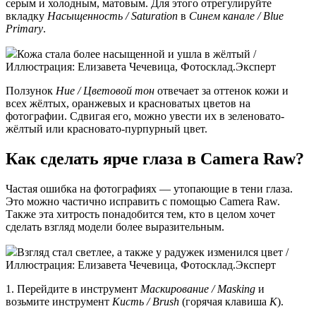
серым и холодным, матовым. Для этого отрегулируйте
вкладку
Насыщенность / Saturation
в
Синем канале / Blue
Primary
.
Кожа стала более насыщенной и ушла в жёлтый /
Иллюстрация: Елизавета Чечевица, Фотосклад.Эксперт
Ползунок
Hue / Цветовой тон
отвечает за оттенок кожи и
всех жёлтых, оранжевых и красноватых цветов на
фотографии. Сдвигая его, можно увести их в зеленовато-
жёлтый или красновато-пурпурный цвет.
Как сделать ярче глаза в Camera Raw?
Частая ошибка на фотографиях — утопающие в тени глаза.
Это можно частично исправить с помощью Camera Raw.
Также эта хитрость понадобится тем, кто в целом хочет
сделать взгляд модели более выразительным.
Взгляд стал светлее, а также у радужек изменился цвет /
Иллюстрация: Елизавета Чечевица, Фотосклад.Эксперт
1. Перейдите в инструмент
Маскирование / Masking
и
возьмите инструмент
Кисть / Brush
(горячая клавиша
K
).