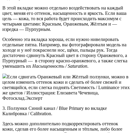
В этой вкладке можно отдельно воздействовать на каждый
цвет, меняя его оттенок, насыщенность и яркость. Если ваша
цель — кожа, то вся работа будет происходить максимум с
четырьмя цветами: Красным, Оранжевым, Жёлтым и —
изредка — Пурпурным.
Особенно эта вкладка хороша, если нужно нивелировать
отдельные пятна. Например, вы фотографировали модель на
холоде и у неё покраснели нос, щёки, пальцы рук. Тогда
достаточно сдвинуть Красный цвет в сторону Оранжевого, а
Пурпурный — в сторону красно-оранжевого, а также слегка
уменьшить их
Насыщенность / Saturation
.
Если сдвигать Оранжевый или Жёлтый ползунки, можно в
целом изменить оттенок кожи и сделать её более свежей и
светящийся, если слегка поднять Светимость / Luminance этих
же цветов / Иллюстрация: Елизавета Чечевица,
Фотосклад.Эксперт
3. Ползунки Синий канал / Blue Primary во вкладке
Калибровка / Calibration.
Здесь можно дополнительно подкорректировать оттенок
кожи, сделав его более насыщенным и тёплым, либо более