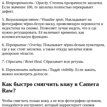
4.
Непрозрачность / Opacitу.
Степень прозрачности заплатки.
Если значение 100, то заплатка полностью перекрывает
дефект.
5.
Визуализация пятен / Visualize spots.
Накладывает на
фотографию чёрно-белую маску, проявляющую неровности и
недостатки на снимке. Позволяет лучше видеть, что и где
нужно ретушировать. Её включают временно, как
вспомогательную функцию.
6.
Перекрытие / Overlay.
Показывает чёрно-белым пунктиром,
где у вас стоят заплатки, а также откуда заплатки взяли
донорские области.
7.
Сбросить / Reset Heal.
Сбрасывает всю ретушь.
8.
Переключить видимость / Toggle visibility.
Если зажать,
можно посмотреть до/после.
Как быстро смягчить кожу в Camera
Raw?
Чтобы смягчить только кожу, а не всю фотографию целиком,
понадобится инструмент, который корректирует снимок