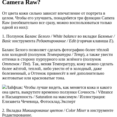
Camera Raw?
От цвета кожи сильно зависит впечатление от портрета в
целом. Чтобы его улучшить, понадобятся три функции Camera
Raw (необязательно все сразу, можно воспользоваться только
одной из них):
1. Ползунок
Баланс Белого / White balance
во вкладке
Базовые /
Basic
инструмента
Редактирование / Edit
(горячая клавиша
E
).
Баланс Белого позволяет сделать фотографию более тёплой
или холодной (ползунок
Температура / Temp
), а также увести
оттенки в сторону пурпурного или зелёного (ползунок
Оттенок / Tint
). Так, меняя Температуру, кожу можно сделать
более жёлтой, теплой, либо увести её в холодный, даже
болезненный, а Оттенок привнесёт в неё дополнительно
желтоватые или красноватые тона.
Лайфхак: Чтобы лучше видеть, как меняется кожа и какого
она цвета, выкрутите временно ползунки Сочность / Vibrance
и Насыщенность / Saturation на максимум / Иллюстрация:
Елизавета Чечевица, Фотосклад.Эксперт
2. Вкладка
Микширование цветов / Color Mixer
в инструменте
Редактирование.