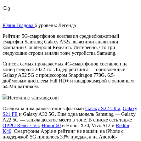
0
Юлия Градова
6 уровень: Легенда
Рейтинг 5G-смартфонов возглавил среднебюджетный
смартфон Samsung Galaxy A52s, выяснили аналитики
компании Counterpoint Research. Интересно, что три
следующие строки заняли тоже устройства Samsung.
Список самых продаваемых 4G-смартфонов составлен на
конец февраля 2022-го. Лидер рейтинга — обновлённый
Galaxy A52 5G с процессором Snapdragon 778G, 6,5-
дюймовым дисплеем Full HD+ и квадрокамерой с основным
64-Мп датчиком.
Источник: samsung.com
Следом за ним разместились флагман
Galaxy S22 Ultra
,
Galaxy
S21 FE
и Galaxy A32 5G. Ещё одна модель Samsung — Galaxy
A22 5G — заняла десятое место в топе. В списке есть также
OPPO Reno 7 5G
,
Honor 60
и Honor X30, Vivo S12 и
Redmi
K40
. Смартфоны Apple в рейтинг не вошли: на iPhone с
поддержкой 5G пришлось 33% продаж, а на Android-