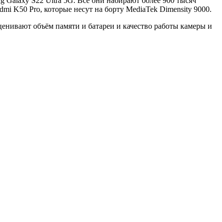
 Galaxy S22 Ultra 5G. Все они набирают более 900 тысяч
mi K50 Pro, которые несут на борту MediaTek Dimensity 9000.
ценивают объём памяти и батареи и качество работы камеры и