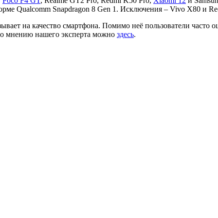
,
Poco F4 GT
, Realme GT2 Pro, Redmi K50 Pro,
Xiaomi 12
и Samsung
орме Qualcomm Snapdragon 8 Gen 1. Исключения – Vivo X80 и Red
ывает на качество смартфона. Помимо неё пользователи часто о
 по мнению нашего эксперта можно
здесь
.