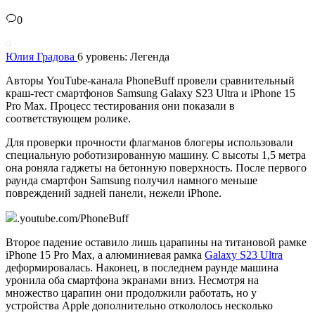
0
Юлия Градова
6 уровень: Легенда
Авторы YouTube-канала PhoneBuff провели сравнительный
краш-тест смартфонов Samsung Galaxy S23 Ultra и iPhone 15
Pro Max. Процесс тестирования они показали в
соответствующем ролике.
Для проверки прочности флагманов блогеры использовали
специальную роботизированную машину. С высоты 1,5 метра
она роняла гаджеты на бетонную поверхность. После первого
раунда смартфон Samsung получил намного меньше
повреждений задней панели, нежели iPhone.
.youtube.com/PhoneBuff
Второе падение оставило лишь царапины на титановой рамке
iPhone 15 Pro Max, а алюминиевая рамка
Galaxy S23 Ultra
деформировалась. Наконец, в последнем раунде машина
уронила оба смартфона экранами вниз. Несмотря на
множество царапин они продолжили работать, но у
устройства Apple дополнительно откололось несколько