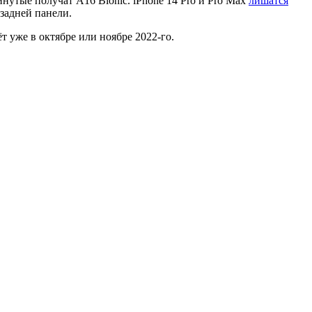
инутые получат A16 Bionic. iPhone 14 Pro и Pro Max
лишатся
задней панели.
ёт уже в октябре или ноябре 2022-го.