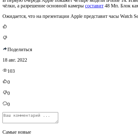
В первую очередь Apple покажет четыре модели iPhone 14. Изве
чёлки, а разрешение основной камеры
составит
48 Мп. Блок кам
Ожидается, что на презентации Apple представит часы Watch S
Поделиться
18 авг. 2022
103
0
0
0
Самые новые