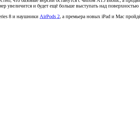
стно, что базовые версии останутся с чипом A15 Bionic, а продв
ер увеличится и будет ещё больше выступать над поверхностью 
eries 8 и наушники
AirPods 2
, а премьера новых iPad и Mac пройд