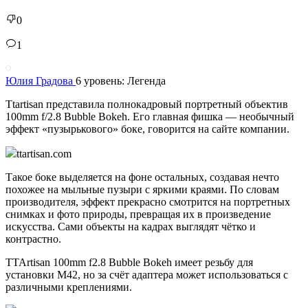
0
1
Юлия Градова
6 уровень: Легенда
Ttartisan представила полнокадровый портретный объектив
100mm f/2.8 Bubble Bokeh. Его главная фишка — необычный
эффект «пузырькового» боке, говорится на сайте компании.
ttartisan.com
Такое боке выделяется на фоне остальных, создавая нечто
похожее на мыльные пузыри с яркими краями. По словам
производителя, эффект прекрасно смотрится на портретных
снимках и фото природы, превращая их в произведение
искусства. Сами объекты на кадрах выглядят чётко и
контрастно.
TTArtisan 100mm f2.8 Bubble Bokeh имеет резьбу для
установки М42, но за счёт адаптера может использоваться с
различными креплениями.