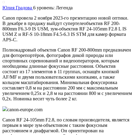
Юлия Градова
6 уровень: Легенда
Canon провела 2 ноября 2023-го презентацию новой оптики.
В декабре в продажу выйдут супертелеобъектив RF 200-
800mm F6.3-9 IS USM, зум-объектив RF 24-105mm F2.8 L IS
USM Z и RF-S 10-18mm F4.5-6.3 IS STM для камер формата
APS-C.
Полнокадровый объектив Canon RF 200-800mm предназначен
для фоторепортёров, фотографов дикой природы или
спортивных соревнований и видеооператоров, которым
необходимы длинные фокусные расстояния. Объектив
состоит из 17 элементов в 11 группах, оснащён кнопкой
AF/MF и двумя пользовательскими кнопками, а также
кольцом масштабирования. Минимальная фокусировка
составляет 0,8 м на расстоянии 200 мм с максимальным
увеличением 0,25x и 2,8 м на расстоянии 800 м с увеличением
0,2x. Новинка весит чуть более 2 кг.
canon-europe.com
Canon RF 24-105mm F2.8, по словам производителя, является
первым в мире зум-объективом с таким фокусным
расстоянием и диафрагмой. Он ориентирован на