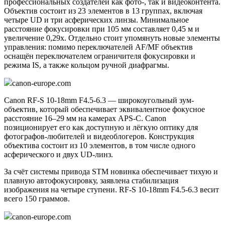
профессиональных создателей как фото-, так и видеоконтента.
Объектив состоит из 23 элементов в 13 группах, включая
четыре UD и три асферических линзы. Минимальное
расстояние фокусировки при 105 мм составляет 0,45 м и
увеличение 0,29x. Отдельно стоит упомянуть новые элементы
управления: помимо переключателей AF/MF объектив
оснащён переключателем ограничителя фокусировки и
режима IS, а также кольцом ручной диафрагмы.
canon-europe.com
Canon RF-S 10-18mm F4.5-6.3 — широкоугольный зум-
объектив, который обеспечивает эквивалентное фокусное
расстояние 16–29 мм на камерах APS-C. Canon
позиционирует его как доступную и лёгкую оптику для
фотографов-любителей и видеоблогеров. Конструкция
объектива состоит из 10 элементов, в том числе одного
асферического и двух UD-линз.
За счёт системы привода STM новинка обеспечивает тихую и
плавную автофокусировку, заявлена стабилизация
изображения на четыре ступени. RF-S 10-18mm F4.5-6.3 весит
всего 150 граммов.
canon-europe.com