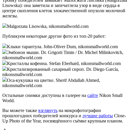
Тройку победителей замыкает Малогжата Лисовка (Malgorzata
Lisowska): она заметила и запечатлела узор в виде сердца в
центре скопления клеток злокачественной опухоли молочной
железы.
Malgorzata Lisowska, nikonsmallworld.com
Публикуем некоторые другие фото из топ-20 работ:
Клыки тарантула. John-Oliver Dum, nikonsmallworld.com
Эмбоион мыши. Dr. Grigorii Timin / Dr. Michel Milinkovitch,
nikonsmallworld.com
Кристаллы кофеина. Stefan Eberhard, nikonsmallworld.com
Кристализированный сахарный сироп. Dr. Diego García,
nikonsmallworld.com
Оса-кукушка на цветке. Sherif Abdallah Ahmed,
nikonsmallworld.com
Остальные снимки доступны в галерее на
сайте
Nikon Small
World.
Вы можете также
взглянуть
на микрофотографии
прошлогодних победителей конкурса и
лучшие работы
Close-
Up Photo of the Year, посвящённого съёмке крупным планом.