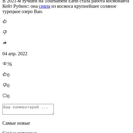
В 2021-м лучшей на Tournament Earth стала работа космонавта
Кейт Рубинс: она
сняла
из космоса крупнейшее соляное
турецкое озеро Ван.
04 апр. 2022
76
0
0
0
Самые новые