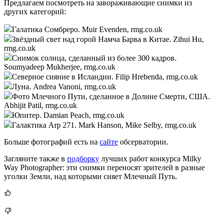
Предлагаем посмотреть на завораживающие снимки из
других категорий:
Галатика Сомбреро. Muir Evenden, rmg.co.uk
Звёздный свет над горой Намча Барва в Китае. Zihui Hu,
rmg.co.uk
Снимок солнца, сделанный из более 300 кадров.
Soumyadeep Mukherjee, rmg.co.uk
Северное сияние в Исландии. Filip Hrebenda, rmg.co.uk
Луна. Andrea Vanoni, rmg.co.uk
Фото Млечного Пути, сделанное в Долине Смерти, США.
Abhijit Patil, rmg.co.uk
Юпитер. Damian Peach, rmg.co.uk
Галактика Arp 271. Mark Hanson, Mike Selby, rmg.co.uk
Больше фотографий есть на
сайте
обсерватории.
Загляните также в
подборку
лучших работ конкурса Milky
Way Photographer: эти снимки переносят зрителей в разные
уголки Земли, над которыми сияет Млечный Путь.