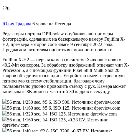
0
Юлия Градова
6 уровень: Легенда
Редакторы портала DPRewiew опубликовали примеры
фотографий, сделанных на беззеркальную камеру Fujifilm X-
H2, премьера которой состоялась 9 сентября 2022 года.
Предлагаем читателям оценить возможности новинки.
Fujifilm X-H2 — первая камера в системе X-mount с новым
40.2-Мп сенсором. За обработку изображений отвечает чип X-
Processor 5, а с помощью функции Pixel Shift Multi-Shot 20
кадров объединяются в один. Устройство имеет встроенную
пятиосную систему стабилизации, благодаря чему
пользователю удобно проводить съёмку с рук. Камера может
записывать 8K-видео с частотой 30 кадров в секунду.
56 mm, 1/250 sec, f/5.6, ISO 500. Источник: dpreview.com
56 mm, 1/160 sec, f/5.6, ISO 125. Источник: dpreview.com
56 mm, 1/320 sec, f/4, ISO 125. Источник: dpreview.com
56 mm, 1/160 sec, f/4, ISO 125, -0.33 EV. Источник:
dpreview.com
56 mm, 1/40 sec, f/2.8, ISO 3200, -0.67 EV. Источник: