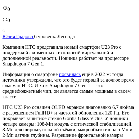
0
0
Юлия Градова
6 уровень: Легенда
Компания HTC представила новый смартфон U23 Pro с
поддержкой фирменных технологий виртуальной и
дополненной реальности. Новинка работает на процессоре
Snapdragon 7 Gen 1.
Информация о смартфоне
появилась
ещё в 2022-м: тогда
источники утверждали, что это будет первый за долгое время
флагман HTC. И хотя Snapdragon 7 Gen 1— это
среднебюджетный чип, он является самым мощным в своём
классе.
HTC U23 Pro оснащён OLED-экраном диагональю 6,7 дюйма
с разрешением FullHD+ и частотой обновления 120 Гц. Его
покрывает защитное стекло Gorilla Glass Victus. У новинки
четыре камеры: 108-Мп модуль с оптической стабилизацией,
8-Мп для широкоугольной съёмки, макрообъектив на 5 Мп и
2-Мп датчик глубины. Разрешение фронтальной камеры