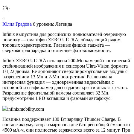
0
Юлия Градова
6 уровень: Легенда
Infinix выпустила для российских пользователей очередную
новинку — смартфон ZERO ULTRA, обладающий рядом
топовых характеристик. Главные фишки гаджета —
сверхбыстрая зарядка и отличные фотовозможности.
Infinix ZERO ULTRA оснащена 200-Мп камерой с оптической
стабилизацией изображения и сенсором Ultra-Vision формата
1/1,22 дюйма. Её дополняют сверхширокоугольный модуль с
разрешением 13 Мп и 2-Мп портретник. Реализована
интересная функция — одновременная видеосъёмка с
основной и селфи-камер для создания креативных эффектов.
Разрешение фронтальной камеры составляет 32 Мп,
предусмотрены LED-вспышка и фазовый автофокус.
infinixmobility.com
Новинка поддерживает 180-Вт зарядку Thunder Charge. В
составе аккумулятора смартфона две батареи общей ёмкостью
4500 мА·ч, они полностью заряжаются всего за 12 минут. При