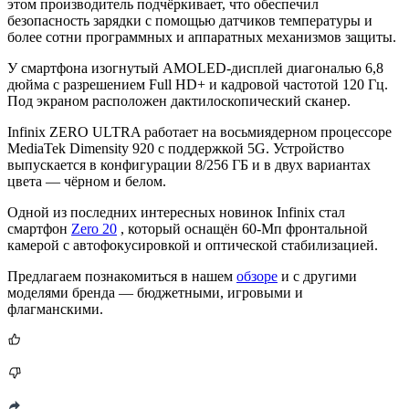
этом производитель подчёркивает, что обеспечил
безопасность зарядки с помощью датчиков температуры и
более сотни программных и аппаратных механизмов защиты.
У смартфона изогнутый AMOLED-дисплей диагональю 6,8
дюйма с разрешением Full HD+ и кадровой частотой 120 Гц.
Под экраном расположен дактилоскопический сканер.
Infinix ZERO ULTRA работает на восьмиядерном процессоре
MediaTek Dimensity 920 с поддержкой 5G. Устройство
выпускается в конфигурации 8/256 ГБ и в двух вариантах
цвета — чёрном и белом.
Одной из последних интересных новинок Infinix стал
смартфон
Zero 20
, который оснащён 60-Мп фронтальной
камерой с автофокусировкой и оптической стабилизацией.
Предлагаем познакомиться в нашем
обзоре
и с другими
моделями бренда — бюджетными, игровыми и
флагманскими.