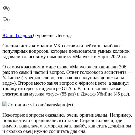
0
0
Юлия Градова
6 уровень: Легенда
Специалисты компании VK составили рейтинг наиболее
популярных вопросов, которые пользователи умных колонок
задавали голосовому помощнику «Маруся» в марте 2022-го.
О самом красивом в мире слове «Марусю» спрашивали 306
раз: это самый частый вопрос. Ответ голосового ассистента —
Yakamoz (турецкое слово, означающее «лунная дорожка на
воде»). Второе место занял вопрос о чёрном цвете, а замкнул
тройку интерес к видеоигре GTA 5. В топ-5 вошли также
электронная музыка «хаус» (55 раз) и Джефф Убийца (45 раз).
Источник: vk.com/marusiaproject
Некоторые вопросы оказались очень оригинальны. Например,
пользователи спрашивали, кто такой Сиреноголовый, где
зимуют раки, зачем замораживать шайбу, как стать дельфином
и сколько овец нужно сосчитать для сна.